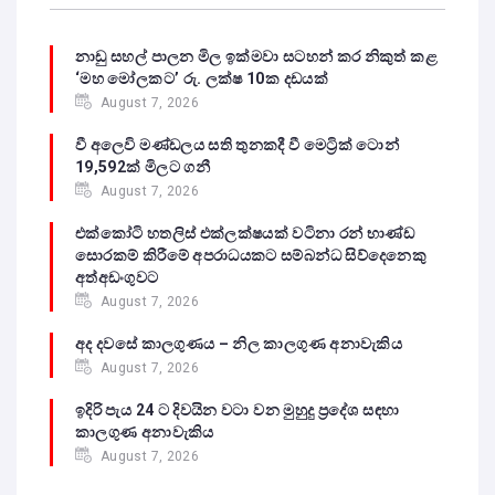
නාඩු සහල් පාලන මිල ඉක්මවා සටහන් කර නිකුත් කළ
‘මහ මෝලකට’ රු. ලක්ෂ 10ක දඩයක්
August 7, 2026
වී අලෙවි මණ්ඩලය සති තුනකදී වී මෙට්‍රික් ටොන්
19,592ක් මිලට ගනී
August 7, 2026
එක්කෝටි හතලිස් එක්ලක්ෂයක් වටිනා රන් භාණ්ඩ
සොරකම් කිරීමේ අපරාධයකට සම්බන්ධ සිව්දෙනෙකු
අත්අඩංගුවට
August 7, 2026
අද දවසේ කාලගුණය – නිල කාලගුණ අනාවැකිය
August 7, 2026
ඉදිරි පැය 24 ට දිවයින වටා වන මුහුදු ප්‍රදේශ සඳහා
කාලගුණ අනාවැකිය
August 7, 2026