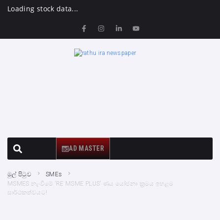
Loading stock data...
AD MASTER
මුල් පිටුව
SMEs
MSMES නැංවීමේ ‘RE MSME PLUS’ ණය යෝජනා ක්‍රමය ඉහළම
සාර්ථකත්වයට!