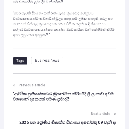
මේ වසරේදීම ලබා දීමට නියමිතයි.
“පෙර පැවති දීර්ඝ හා සංකීර්ණ බැංකු ක්‍රමවේද වෙනුවට,
ව්‍යවසායකයන්ට කඩිනමින් මූල්‍ය පහසුකම් ලබාගත හැකි සරල සහ
වේගවත් ඩිජිටල් ක්‍රමවේදයක් රජය විසින් හඳුන්වා දී තිබෙනවා.
තරුණ ව්‍යවසායකයන් සහ කාන්තා ව්‍යවසායිකාවන් ශක්තිමත් කිරීම
අපේ ප්‍රමුඛතම අරමුණයි.”.
Business News
Tags
Previous article
‘ආර්ථික ප්‍රතිසංස්කරණ ක්‍රියාත්මක කිරීමේදී ශ්‍රී ලංකාව අවම
වශයෙන් දශකයක් පමණ ප්‍රමාදයි’
Next article
2026 පහ ශ්‍රේණිය ශිෂ්‍යත්ව විභාගය අගෝස්තු 09 වැනි දා