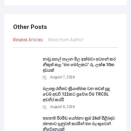
Other Posts
Related Articles
More from Author
නාඩු සහල් පාලන මිල ඉක්මවා සටහන් කර
නිකුත් කළ ‘මහ මෝලකට’ රු. ලක්ෂ 10ක
දඩයක්
August 7, 2026
බලපත්‍ර රහිතව ක්‍රියාත්මක වන තවත් සූදු
වෙබ් අඩවි 122කට ප්‍රවේශ වීම TRCSL
අවහිර කරයි
August 6, 2026
තහනම් පිරමීඩ යෝජනා ක්‍රම 26ක් පිළිබඳව
ජනතාව දැනුවත් කරමින් මහ බැංකුවෙන්
නිවේදනයක්