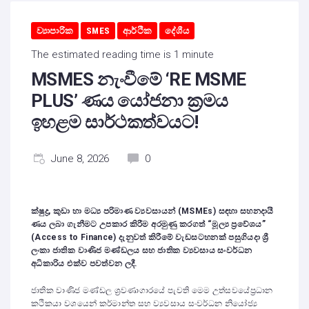
ව්‍යාපාරික
SMES
ආර්ථික
දේශීය
The estimated reading time is 1 minute
MSMES නැංවීමේ ‘RE MSME
PLUS’ ණය යෝජනා ක්‍රමය
ඉහළම සාර්ථකත්වයට!
June 8, 2026
0
ක්ෂුද්‍ර, කුඩා හා මධ්‍ය පරිමාණ ව්‍යවසායන් (MSMEs) සඳහා සහනදායී
ණය ලබා ගැනීමට උපකාර කිරීම අරමුණු කරගත් “මූල්‍ය ප්‍රවේශය”
(Access to Finance) දැනුවත් කිරීමේ වැඩසටහනක් පසුගියදා ශ්‍රී
ලංකා ජාතික වාණිජ මණ්ඩලය සහ ජාතික ව්‍යවසාය සංවර්ධන
අධිකාරිය එක්ව පවත්වන ලදී.
ජාතික වාණිජ මණ්ඩල ශ්‍රවණාගාරයේ පැවති මෙම උත්සවයේප්‍රධාන
කථිකයා වශයෙන් කර්මාන්ත සහ ව්‍යවසාය සංවර්ධන නියෝජ්‍ය