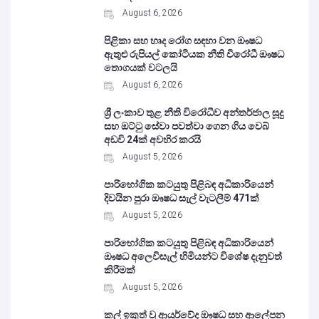
August 6, 2026
පිළිකා සහ හෘද රෝග සඳහා වන ඖෂධ
ඇතුළු රුපියල් කෝටියක නීති විරෝධී ඖෂධ
තොගයක් වටලයි
August 6, 2026
ශ්‍රී ලංකාව තුළ නීති විරෝධීව අන්තර්ජාල සූදු
සහ ඔට්ටු සේවා පවත්වා ගෙන ගිය වෙබ්
අඩවි 24ක් අවහිර කරයි
August 5, 2026
පාරිභෝගික කටයුතු පිළිබඳ අධිකාරියෙන්
දිවයින පුරා ඖෂධ සැල් වැටලීම් 471ක්
August 5, 2026
පාරිභෝගික කටයුතු පිළිබඳ අධිකාරියෙන්
ඖෂධ අලෙවිසැල් හිමියන්ට විශේෂ දැනුවත්
කිරීමක්
August 5, 2026
කල් ඉකුත් වූ ආයුර්වේද ඖෂධ සහ ආලේපන