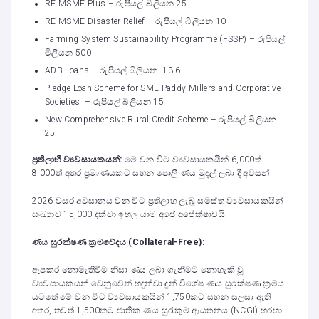
RE MSME Plus – රුපියල් බිලියන 25
RE MSME Disaster Relief – රුපියල් බිලියන 10
Farming System Sustainability Programme (FSSP) – රුපියල්
මිලියන 500
ADB Loans – රුපියල් බිලියන 13.6
Pledge Loan Scheme for SME Paddy Millers and Corporative
Societies – රුපියල් බිලියන 15
New Comprehensive Rural Credit Scheme – රුපියල් බිලියන
25
ප්‍රතිලාභී ව්‍යවසායකයන්:
මේ වන විට ව්‍යවසායකයින් 6,000ත්
8,000ත් අතර ප්‍රමාණයකට සහන පොලී ණය මුදල් ලබා දී අවසන්.
2026 වසර අවසානය වන විට ප්‍රතිලාභ ලැබූ සමස්ත ව්‍යවසායකයින්
සංඛ්‍යාව 15,000 දක්වා ඉහල යාම අපේ අපේක්ෂාවයි.
ණය සුරක්ෂණ ක්‍රමවේදය (
Collateral-Free):
ඇපකර නොමැතිවීම නිසා ණය ලබා ගැනීමට නොහැකි වූ
ව්‍යවසායකයන් වෙනුවෙන් හඳුන්වා දුන් විශේෂ ණය සුරක්ෂණ ක්‍රමය
යටතේ මේ වන විට ව්‍යවසායකයින් 1,750කට සහන සලසා ඇති
අතර, තවත් 1,500කට ජාතික ණය සුරැකුම් ආයතනය (NCGI) හරහා