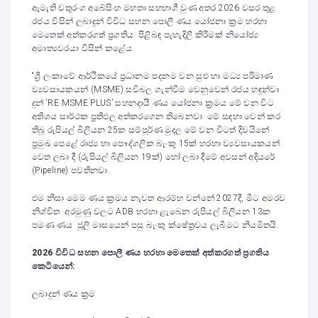
ඇමැති චතුරංග අබේසිංහ මහතා සහභාගී වුණ අතර 2026 වසර තුළ
රජය විසින් ලබාදුන් විවිධ සහන පොලී ණය යෝජනා ක්‍රම හරහා
මෙතෙක් අත්කරගත් ප්‍රගතිය පිළිබඳ පැහැදිලි කිරීමක් නියෝජ්‍ය
අමාත්‍යවරයා විසින් කළේය.
“ශ්‍රී ලංකාවේ ආර්ථිකයේ ප්‍රධානම පදනම වන සුළු හා මධ්‍ය පරිමාණ
ව්‍යවසායකයන් (MSME) සවිබල ගැන්වීම වෙනුවෙන් රජය හඳුන්වා
දුන් ‘RE MSME PLUS’ සහනදායී ණය යෝජනා ක්‍රමය මේ වන විට
අතිශය සාර්ථක ප්‍රතිඵල අත්කරගෙන තිබෙනවා. මේ සඳහා වෙන් කර
තිබූ රුපියල් බිලියන 25ක සම්පූර්ණ මුදල මේ වන විටත් දිවයිනේ
ප්‍රමුඛ පෙළේ රාජ්‍ය හා පෞද්ගලික බැංකු 15ක් හරහා ව්‍යවසායකයන්
වෙත ලබා දී (රුපියල් බිලියන 19ක්) හෝ ලබා දීමේ අවසන් අදියරේ
(Pipeline) පවතිනවා.
එම නිසා මෙම ණය ක්‍රමය නැවත ආරම්භ වන්නේ 2027දී, මීට අමරව
නිශ්චිත අරමුණු වලට ADB හරහා ළැබෙන රුපියල් බිලියන 13ක
පමණ ණය ජූලි මාසයෙන් පසු බැංකු ක්ෂේත්‍රවය ලැබීමට නියමිතයි.
2026
විවිධ
සහන
පොලී
ණය
හරහා
මෙතෙක්
අත්කරගත්
ප්‍රගතිය
කෙටියෙන්
:
ලබාදුන් ණය ක්‍රම