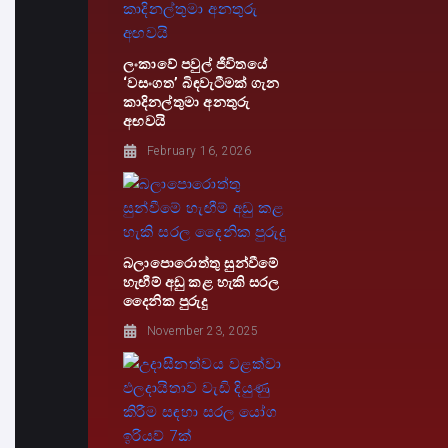
ලංකාවේ පවුල් ජීවිතයේ
‘වසංගත’ බිඳවැටීමක් ගැන
කාදිනල්තුමා අනතුරු
අඟවයි
February 16, 2026
බලාපොරොත්තු සුන්වීමේ
හැඟීම් අඩු කළ හැකි සරල
දෛනික පුරුදු
November 23, 2025