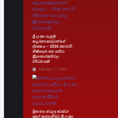
ශ්‍රී ලංකා ගැනුම්
කළමනාකරුවන්ගේ
දර්ශකය – 2026 ජනවාරි:
නිෂ්පාදන සහ සේවා
ක්‍රියාකාරකම්වල
වර්ධනයක්
February 17, 2026
බ්‍රිතාන්‍ය වෙළඳ අවස්ථා
පුළුල් කරගැනීමට ශ්‍රී ලංකා