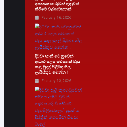
අපනයනකරුවන් දැනුවත්
කිරීමේ වැඩසටහනක්
February 16, 2026
දිට්වා හානි වෙනුවෙන්
ආධාර ලෙස මෙතෙක් වැය
කළ මුදල් පිළිබඳ නිල
ලැයිස්තුව මෙන්න !
February 13, 2026