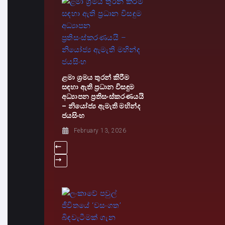
ළමා ශ්‍රමය තුරන් කිරීම
සඳහා ඇති ප්‍රධාන විසඳුම
අධ්‍යාපන ප්‍රතිසංස්කරණයයි
– නියෝජ්‍ය ඇමැති මහින්ද
ජයසිංහ
February 13, 2026