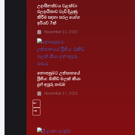
උදාසීනත්වය වළක්වා
ඵලදායිතාව වැඩි දියුණු
කිරීම සඳහා සරල යෝග
ඉරියව් 7ක්
November 22, 2025
නොපසුබට උත්සාහයේ
ප්‍රීතිය: ඕකිඩ් මලක් කියා
දුන් අපූරු පාඩම
November 21, 2025