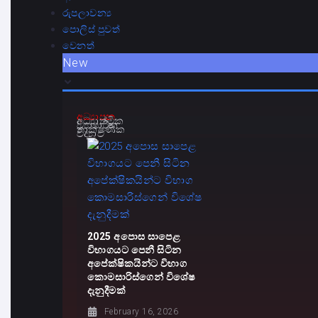
රුපලාවන්‍ය
පොලිස් පුවත්
වෙනත්
New
අධ්‍යාපන
අධ්‍යාත්මික
ව්‍යාපාරික
තාක්ෂණික
විද්‍යාව
2025 අපොස සාපෙළ
විභාගයට පෙනී සිටින
අපේක්ෂිකයින්ට විභාග
කොමසාරිස්ගෙන් විශේෂ
දැනුදීමක්
February 16, 2026