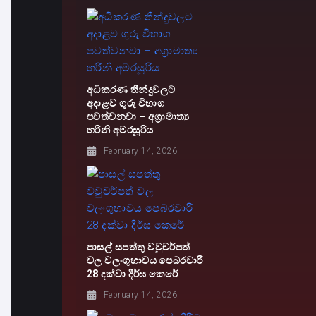
අධිකරණ තීන්දුවලට
අදාළව ගුරු විභාග
පවත්වනවා – අග්‍රාමාත්‍ය
හරිනි අමරසූරිය
February 14, 2026
පාසල් සපත්තු වවුචර්පත්
වල වලංගුභාවය පෙබරවාරි
28 දක්වා දීර්ඝ කෙරේ
February 14, 2026