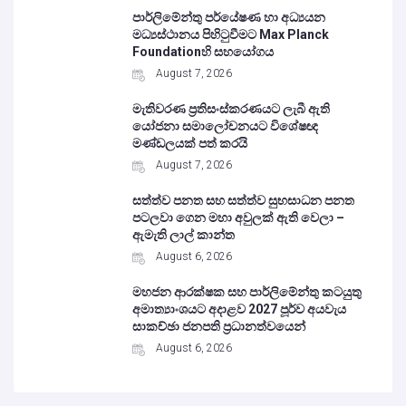
පාර්ලිමේන්තු පර්යේෂණ හා අධ්‍යයන
මධ්‍යස්ථානය පිහිටුවීමට Max Planck
Foundationහි සහයෝගය
August 7, 2026
මැතිවරණ ප්‍රතිසංස්කරණයට ලැබී ඇති
යෝජනා සමාලෝචනයට විශේෂඥ
මණ්ඩලයක් පත් කරයි
August 7, 2026
සත්ත්ව පනත සහ සත්ත්ව සුභසාධන පනත
පටලවා ගෙන මහා අවුලක් ඇති වෙලා –
ඇමැති ලාල් කාන්ත
August 6, 2026
මහජන ආරක්ෂක සහ පාර්ලිමේන්තු කටයුතු
අමාත්‍යාංශයට අදාළව 2027 පූර්ව අයවැය
සාකච්ඡා ජනපති ප්‍රධානත්වයෙන්
August 6, 2026