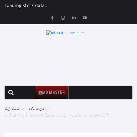
Loading stock data...
AD MASTER
මුල් පිටුව
දේශපාලන
මැතිවරණ ප්‍රතිසංස්කරණ පිළිබඳ මහජන උපදේශනය ආරම්භ වෙයි