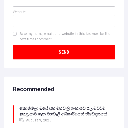
Website
Save my name, email, and website in this browser for the
next time I comment.
Recommended
කොත්මලා ඔයේ සහ මහවැලි ගංඟාවේ ජල මට්ටම
ඉහළ යාම ගැන මහවැලි අධිකාරියෙන් නිවේදනයක්
August 9, 2026