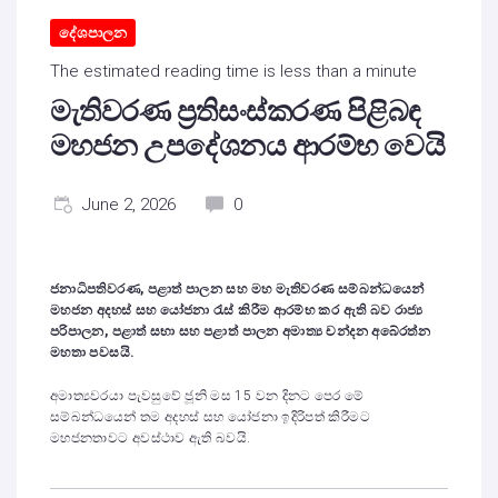
දේශපාලන
The estimated reading time is less than a minute
මැතිවරණ ප්‍රතිසංස්කරණ පිළිබඳ
මහජන උපදේශනය ආරම්භ වෙයි
June 2, 2026
0
ජනාධිපතිවරණ, පළාත් පාලන සහ මහ මැතිවරණ සම්බන්ධයෙන්
මහජන අදහස් සහ යෝජනා රැස් කිරීම ආරම්භ කර ඇති බව රාජ්‍ය
පරිපාලන, පළාත් සභා සහ පළාත් පාලන අමාත්‍ය චන්දන අබේරත්න
මහතා පවසයි.
අමාත්‍යවරයා පැවසුවේ ජූනි මස 15 වන දිනට පෙර මේ
සම්බන්ධයෙන් තම අදහස් සහ යෝජනා ඉදිරිපත් කිරීමට
මහජනතාවට අවස්ථාව ඇති බවයි.