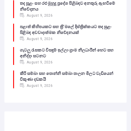
තද සුළං සහ රළු මුහුදු ප්‍රදේශ පිළිබඳව අනතුරු ඇඟවීමේ
නිවේදනය
August 9, 2026
පළාත් කිහිපයකට සහ ත්‍රි’මලේ දිස්ත්‍රික්කයට තද සුළං
පිළිබඳ අවවාදාත්මක නිවේදනයක්
August 9, 2026
ගැටලු රැසකට විසඳුම් ඉල්ලා ග්‍රාම නිලධාරීන් හෙට සහ
අනිද්දා සටනට
August 9, 2026
කීරි සම්බා සහ පොන්නි සම්බා පාලන මිලට වැඩියෙන්
විකුණා දඩකයි
August 9, 2026