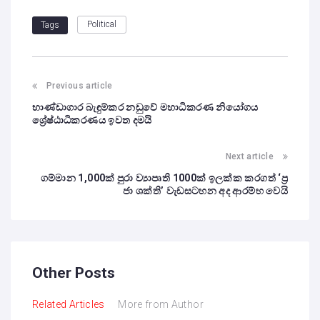
Political
Tags
Previous article
භාණ්ඩාගාර බැඳුම්කර නඩුවේ මහාධිකරණ නියෝගය
ශ්‍රේෂ්ඨාධිකරණය ඉවත දමයි
Next article
ගම්මාන 1,000ක් පුරා ව්‍යාපෘති 1000ක් ඉලක්ක කරගත් ‘ප්‍ර
ජා ශක්ති’ වැඩසටහන අද ආරම්භ වෙයි
Other Posts
Related Articles
More from Author