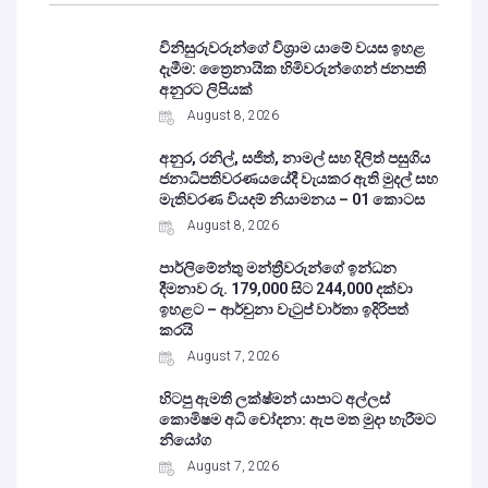
විනිසුරුවරුන්ගේ විශ්‍රාම යාමේ වයස ඉහළ
දැමීම: ත්‍රෛනායික හිමිවරුන්ගෙන් ජනපති
අනුරට ලිපියක්
August 8, 2026
අනුර, රනිල්, සජිත්, නාමල් සහ දිලිත් පසුගිය
ජනාධිපතිවරණයයේදී වැයකර ඇති මුදල් සහ
මැතිවරණ වියදම් නියාමනය – 01 කොටස
August 8, 2026
පාර්ලිමේන්තු මන්ත්‍රීවරුන්ගේ ඉන්ධන
දීමනාව රු. 179,000 සිට 244,000 දක්වා
ඉහළට – ආර්චුනා වැටුප් වාර්තා ඉදිරිපත්
කරයි
August 7, 2026
හිටපු ඇමති ලක්ෂ්මන් යාපාට අල්ලස්
කොමිෂම අධි චෝදනා: ඇප මත මුදා හැරීමට
නියෝග
August 7, 2026