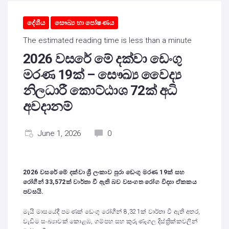
දේශීය
සෞඛ්‍ය හා පෝෂණය
The estimated reading time is less than a minute
2026 වසරේ මේ දක්වා ඩෙංගු
මරණ 19ක් – සෞඛ්‍ය වෛද්‍ය
නිලධාරී කොට්ඨාශ 72ක් අධි
අවදානම්
June 1, 2026
0
2026 වසරේ මේ දක්වා ශ්‍රී ලංකාව පුරා ඩෙංගු මරණ 19ක් සහ
රෝගීන්
33,572
ක් වාර්තා වී ඇති බව වසංගත රෝග විද්‍යා ඒකකය
පවසයි.
මැයි මාසයේදී පමණක් ඩෙංගු රෝගීන් 8,321ක් වාර්තා වී ඇති අතර,
වැඩිම සංඛ්‍යාවක් කොළඹ, ගම්පහ සහ කුරුණෑගල දිස්ත්‍රික්කවලින්