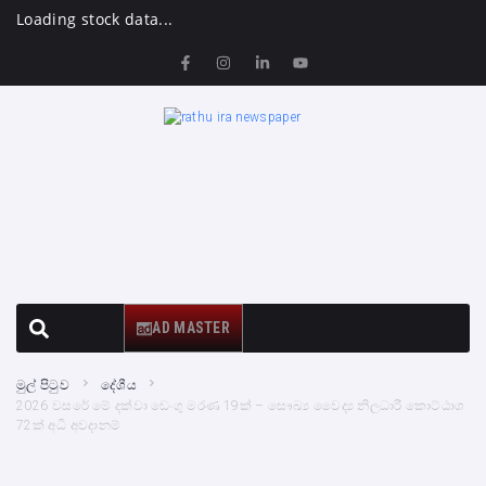
Loading stock data...
AD MASTER
මුල් පිටුව
දේශීය
2026 වසරේ මේ දක්වා ඩෙංගු මරණ 19ක් – සෞඛ්‍ය වෛද්‍ය නිලධාරී කොට්ඨාශ
72ක් අධි අවදානම්