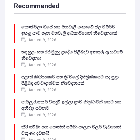
Recommended
කොත්මලා ඔයේ සහ මහවැලි ගංඟාවේ ජල මට්ටම
ඉහළ යාම ගැන මහවැලි අධිකාරියෙන් නිවේදනයක්
August 9, 2026
තද සුළං සහ රළු මුහුදු ප්‍රදේශ පිළිබඳව අනතුරු ඇඟවීමේ
නිවේදනය
August 9, 2026
පළාත් කිහිපයකට සහ ත්‍රි’මලේ දිස්ත්‍රික්කයට තද සුළං
පිළිබඳ අවවාදාත්මක නිවේදනයක්
August 9, 2026
ගැටලු රැසකට විසඳුම් ඉල්ලා ග්‍රාම නිලධාරීන් හෙට සහ
අනිද්දා සටනට
August 9, 2026
කීරි සම්බා සහ පොන්නි සම්බා පාලන මිලට වැඩියෙන්
විකුණා දඩකයි
August 9, 2026