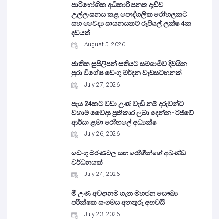
පාරිභෝගික අධිකාරී පනත දැඩිව
උල්ලංඝනය කළ පෞද්ගලික රෝහලකට
සහ වෛද්‍ය සායනයකට රුපියල් ලක්ෂ 4ක
දඩයක්
August 5, 2026
ජාතික සුපිලිපන් සතියට සමගාමීව දිවයින
පුරා විශේෂ ඩෙංගු මර්දන වැඩසටහනක්
July 27, 2026
පැය 24කට වඩා උණ වැඩි නම් දරුවන්ට
වහාම වෛද්‍ය ප්‍රතිකාර ලබා දෙන්න- රිජ්වේ
ආර්යා ළමා රෝහලේ අධ්‍යක්ෂ
July 26, 2026
ඩෙංගු මරණවල සහ රෝගීන්ගේ අඛණ්ඩ
වර්ධනයක්
July 24, 2026
මී උණ අවදානම ගැන මහජන සෞඛ්‍ය
පරීක්ෂක සංගමය අනතුරු අඟවයි
July 23, 2026