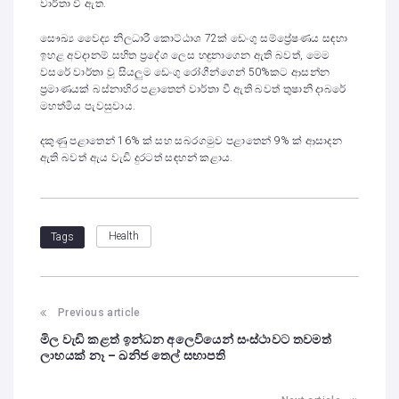
වාර්තා වී ඇත.
සෞඛ්‍ය වෛද්‍ය නිලධාරී කොට්ඨාශ 72ක් ඩෙංගු සම්ප්‍රේෂණය සඳහා
ඉහළ අවදානම් සහිත ප්‍රදේශ ලෙස හඳුනාගෙන ඇති බවත්, මෙම
වසරේ වාර්තා වූ සියලුම ඩෙංගු රෝගීන්ගෙන් 50%කට ආසන්න
ප්‍රමාණයක් බස්නාහිර පළාතෙන් වාර්තා වී ඇති බවත් තුෂානි දාබරේ
මහත්මිය පැවසුවාය.
දකුණු පළාතෙන් 16% ක් සහ සබරගමුව පළාතෙන් 9% ක් ආසාදන
ඇති බවත් ඇය වැඩි දුරටත් සඳහන් කළාය.
Health
Tags
Previous article
මිල වැඩි කළත් ඉන්ධන අලෙවියෙන් සංස්ථාවට තවමත්
ලාභයක් නෑ – ඛනිජ තෙල් සභාපති