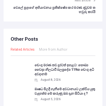
Next article
වෙලේ සුදාගේ අභියාචනය ප්‍රතික්ෂේප කර මරණ දඬුවම ත
හවුරු කරයි
Other Posts
Related Articles
More from Author
ඩෙංගු මරණ තව දුරටත් ඉහළට: සෞඛ්‍ය
වෛද්‍ය නිලධාරී බලප්‍රදේශ 119ක ඩෙංගු අධි
අවදානම්
August 8, 2026
ඖෂධ මිලදී ගැනීමේ අවධානයට ලක්විය යුතු
වැදගත්ම මේ කරුණු ඔබ දැන සිටියා ද ?
August 5, 2026