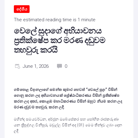
දේශීය
The estimated reading time is 1 minute
වෙලේ සුදාගේ අභියාචනය
ප්‍රතික්ෂේප කර මරණ දඬුවම
තහවුරු කරයි
June 1, 2026
0
ගම්පොළ විදානලාගේ සමන්ත කුමාර හෙවත් “වෙලේ සුදා” විසින්
ගොනු කරන ලද අභියාචනයක් ශ්‍රේෂ්ඨාධිකරණය විසින් ප්‍රතික්ෂේප
කරන ලද අතර
,
කොළඹ මහාධිකරණය විසින් ඔහුට නියම කරන ලද
මරණ දඬුවම තහවුරු කරන ලදී.
මහින්ද සමයවර්ධන, අර්ජුන ඔබේසේකර සහ සෝභිත රාජකරුණා
යන ත්‍රිපුද්ගල විනිසුරු මඩුල්ල විසින් අද (01) මෙම තීන්දුව ලබා දෙන
ලදී.