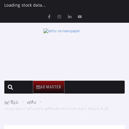
Loading stock data...
AD MASTER
මුල් පිටුව
දේශීය
වෙලේ සුදාගේ අභියාචනය ප්‍රතික්ෂේප කර මරණ දඬුවම තහවුරු කරයි