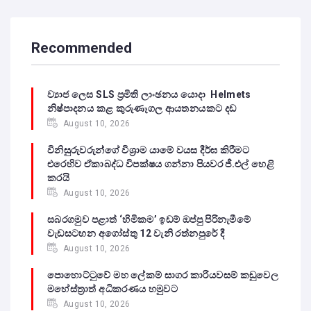
Recommended
ව්‍යාජ ලෙස SLS ප්‍රමිති ලාංඡනය යොදා Helmets
නිෂ්පාදනය කළ කුරුණෑගල ආයතනයකට දඩ
August 10, 2026
විනිසුරුවරුන්ගේ විශ්‍රාම යාමේ වයස දීර්ඝ කිරීමට
එරෙහිව ඒකාබද්ධ විපක්ෂය ගන්නා පියවර ජී.එල් හෙළි
කරයි
August 10, 2026
සබරගමුව පළාත් ‘හිමිකම’ ඉඩම් ඔප්පු පිරිනැමීමේ
වැඩසටහන අගෝස්තු 12 වැනි රත්නපුරේ දී
August 10, 2026
පොහොට්ටුවේ මහ ලේකම් සාගර කාරියවසම් කඩුවෙල
මහේස්ත්‍රාත් අධිකරණය හමුවට
August 10, 2026