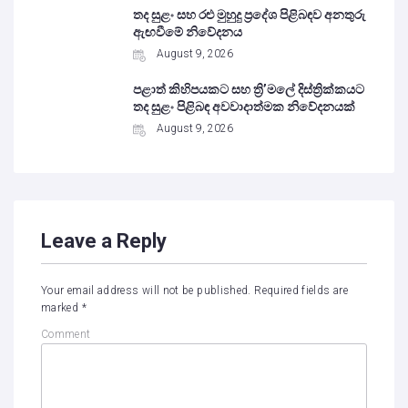
තද සුළං සහ රළු මුහුදු ප්‍රදේශ පිළිබඳව අනතුරු
ඇඟවීමේ නිවේදනය
August 9, 2026
පළාත් කිහිපයකට සහ ත්‍රි’මලේ දිස්ත්‍රික්කයට
තද සුළං පිළිබඳ අවවාදාත්මක නිවේදනයක්
August 9, 2026
Leave a Reply
Your email address will not be published.
Required fields are
marked
*
Comment