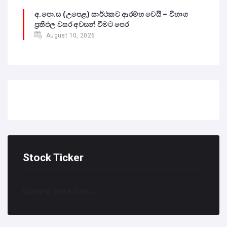
අ.පො.ස (උපෙළ) සාර්ථකව ආරම්භ වෙයි – විභාග
ප්‍රතිඵල වසර අවසන් වීමට පෙර
August 10, 2026
Stock Ticker
Loading stock data...