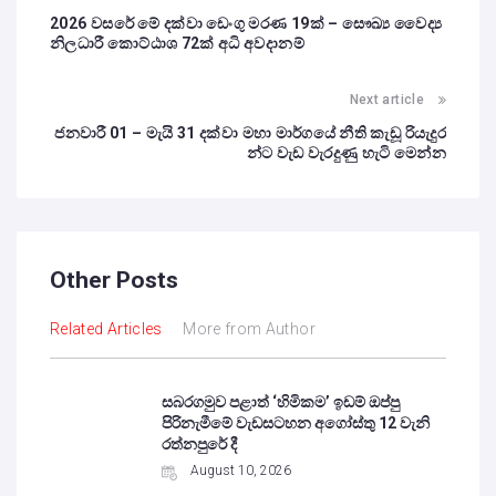
2026 වසරේ මේ දක්වා ඩෙංගු මරණ 19ක් – සෞඛ්‍ය වෛද්‍ය
නිලධාරී කොට්ඨාශ 72ක් අධි අවදානම්
Next article
ජනවාරී 01 – මැයි 31 දක්වා මහා මාර්ගයේ නීති කැඩූ රියැදුර
න්ට වැඩ වැරදුණු හැටි මෙන්න
Other Posts
Related Articles
More from Author
සබරගමුව පළාත් ‘හිමිකම’ ඉඩම් ඔප්පු
පිරිනැමීමේ වැඩසටහන අගෝස්තු 12 වැනි
රත්නපුරේ දී
August 10, 2026