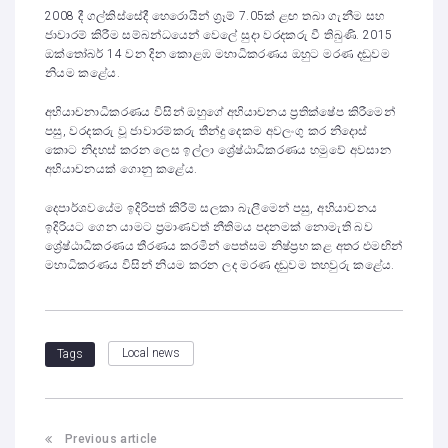
2008 දී ගල්කිස්සේදී හෙරොයින් ග්‍රෑම් 7.05ක් ළඟ තබා ගැනීම සහ
ජාවාරම් කිරීම සම්බන්ධයෙන් වෙලේ සුදා වරදකරු වී තිබුණි. 2015
ඔක්තෝබර් 14 වන දින කොළඹ මහාධිකරණය ඔහුට මරණ දඬුවම
නියම කළේය.
අභියාචනාධිකරණය විසින් ඔහුගේ අභියාචනය ප්‍රතික්ෂේප කිරීමෙන්
පසු, වරදකරු වූ ජාවාරම්කරු තීන්දු දෙකම අවලංගු කර නිදොස්
කොට නිදහස් කරන ලෙස ඉල්ලා ශ්‍රේෂ්ඨාධිකරණය හමුවේ අවසාන
අභියාචනයක් ගොනු කළේය.
දෙපාර්ශවයේම ඉදිරිපත් කිරීම් සලකා බැලීමෙන් පසු, අභියාචනය
ඉදිරියට ගෙන යාමට ප්‍රමාණවත් නීතිමය පදනමක් නොමැති බව
ශ්‍රේෂ්ඨාධිකරණය තීරණය කරමින් පෙත්සම නිෂ්ප්‍රභ කළ අතර එමඟින්
මහාධිකරණය විසින් නියම කරන ලද මරණ දඬුවම තහවුරු කළේය.
Local news
Tags
Previous article