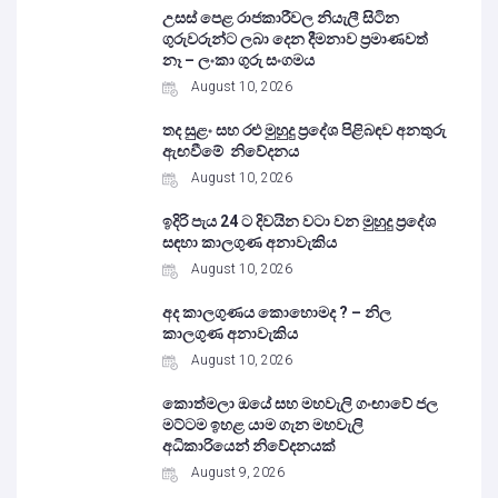
උසස් පෙළ රාජකාරීවල නියැලී සිටින
ගුරුවරුන්ට ලබා දෙන දීමනාව ප්‍රමාණවත්
නෑ – ලංකා ගුරු සංගමය
August 10, 2026
තද සුළං සහ රළු මුහුදු ප්‍රදේශ පිළිබඳව අනතුරු
ඇඟවීමේ නිවේදනය
August 10, 2026
ඉදිරි පැය 24 ට දිවයින වටා වන මුහුදු ප්‍රදේශ
සඳහා කාලගුණ අනාවැකිය
August 10, 2026
අද කාලගුණය කොහොමද ? – නිල
කාලගුණ අනාවැකිය
August 10, 2026
කොත්මලා ඔයේ සහ මහවැලි ගංඟාවේ ජල
මට්ටම ඉහළ යාම ගැන මහවැලි
අධිකාරියෙන් නිවේදනයක්
August 9, 2026