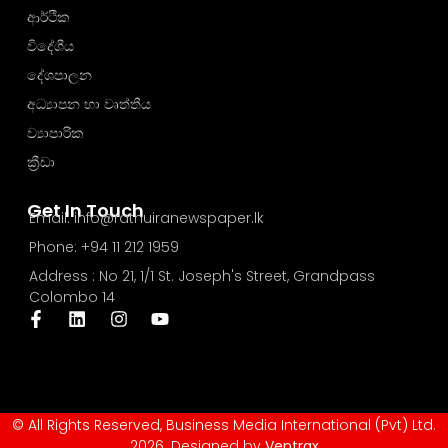
ආර්ථික
විදේශීය
දේශපාලන
අධ්‍යාපන හා වෘත්තීය
ව්‍යාපාරික
ක්‍රීඩා
Get In Touch
Email: info@rathuiranewspaper.lk
Phone: +94 11 212 1959
Address : No 21, 1/1 St. Joseph's Street, Grandpass
Colombo 14
© All Rights Reserved, Business Media International (Pvt) Ltd.
2026. Designed by
Ventrax