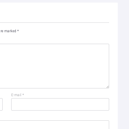
 are marked
*
E-mail
*