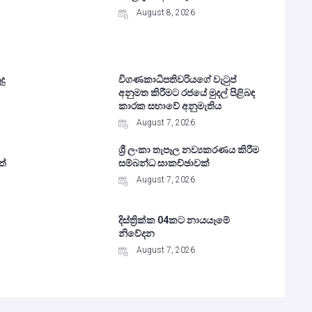
August 8, 2026
දු
විගණකාධිපතිවරියගේ වැටුප්
අනුමත කිරීමට රජයේ මුදල් පිළිබඳ
කාරක සභාවේ අනුමැතිය
August 7, 2026
ශ්‍රී ලංකා තැපෑල නව්‍යකරණය කිරීම
ත්
සම්බන්ධ සාකච්ඡාවක්
August 7, 2026
දිස්ත්‍රික්ක 04කට නායයෑමේ
නිවේදන
August 7, 2026