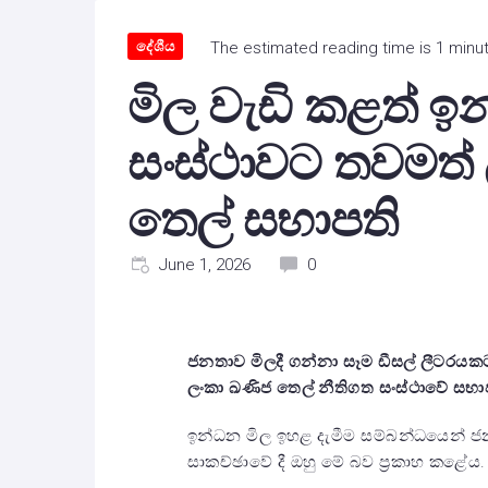
දේශීය
The estimated reading time is 1 minu
මිල වැඩි කළත් 
සංස්ථාවට තවමත්
තෙල් සභාපති
June 1, 2026
0
ජනතාව මිලදී ගන්නා සෑම ඩීසල් ලීටරයකට
ලංකා ඛණිජ තෙල් නීතිගත සංස්ථාවේ සභා
ඉන්ධන මිල ඉහළ දැමීම සම්බන්ධයෙන් ජනතා
සාකච්ඡාවේ දී ඔහු මේ බව ප්‍රකාහ කළේය.