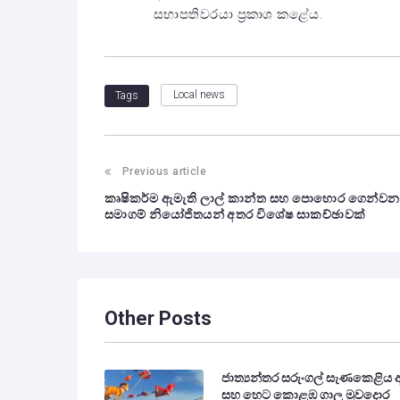
සභාපතිවරයා ප්‍රකාශ කළේය.
Local news
Tags
Post
Previous article
කෘෂිකර්ම ඇමැති ලාල් කාන්ත සහ පොහොර ගෙන්වන
navigation
සමාගම් නියෝජිතයන් අතර විශේෂ සාකච්ඡාවක්
Other Posts
ජාත්‍යන්තර සරුංගල් සැණකෙළිය 
සහ හෙට කොළඹ ගාලු මුවදොර