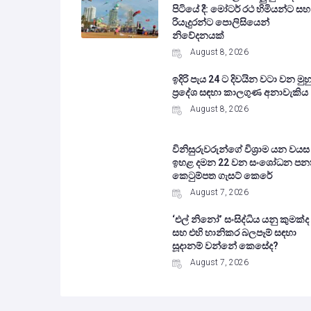
පිටියේ දී: මෝටර් රථ හිමියන්ට සහ
රියැදුරන්ට පොලිසියෙන්
නිවේදනයක්
August 8, 2026
ඉදිරි පැය 24 ට දිවයින වටා වන මුහු
ප්‍රදේශ සඳහා කාලගුණ අනාවැකිය
August 8, 2026
විනිසුරුවරුන්ගේ විශ්‍රාම යන වයස
ඉහළ දමන 22 වන සංශෝධන පන
කෙටුම්පත ගැසට් කෙරේ
August 7, 2026
‘එල් නිනෝ’ සංසිද්ධිය යනු කුමක්ද
සහ එහි හානිකර බලපෑම් සඳහා
සූදානම් වන්නේ කෙසේද?
August 7, 2026