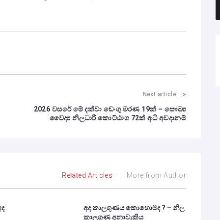
Next article
2026 වසරේ මේ දක්වා ඩෙංගු මරණ 19ක් – සෞඛ්‍ය
වෛද්‍ය නිලධාරී කොට්ඨාශ 72ක් අධි අවදානම්
Related Articles
More from Author
අද
අද කාලගුණය කොහොමද ? – නිල
කාලගුණ අනාවැකිය