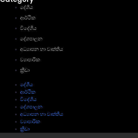
දේශීය
ආර්ථික
විදේශීය
දේශපාලන
අධ්‍යාපන හා වෘත්තීය
ව්‍යාපාරික
ක්‍රීඩා
දේශීය
ආර්ථික
විදේශීය
දේශපාලන
අධ්‍යාපන හා වෘත්තීය
ව්‍යාපාරික
ක්‍රීඩා