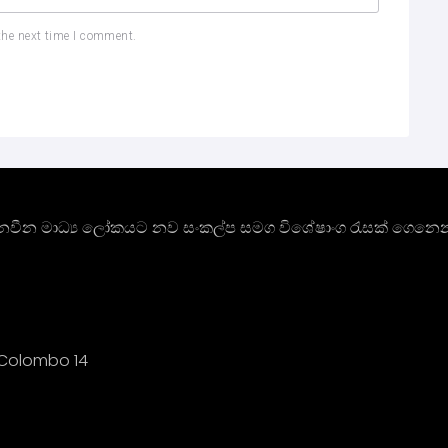
the next time I comment.
ාතී නවීන මාධ්‍ය ලෝකයට නව සංකල්ප සමග විශේෂාංග රැසක් ගෙනෙන
s Colombo 14