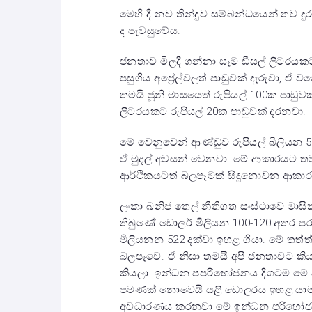
මෙහි දී නව තීන්දුව සම්බන්ධයෙන් තව ද
ද පැවසුවේය.
ජනතාව මිලදී ගන්නා සෑම ඩීසල් ලීටරයක
පසුගිය අප්‍රේල්වලත් පාඩුවක් දැරුවා, ඒ
තමයි ජූනි මාසයෙත් රුපියල් 100ක පාඩුවක
ලීටරයකට රුපියල් 20ක පාඩුවක් දරනවා.
මේ වෙනුවෙන් ආණ්ඩුව රුපියල් බිලියන 5
ඒ මුදල් අවසන් වෙනවා. මේ ආකාරයට තව ද
ආර්ථිකයටත් බලපෑමක් සිදුනොවන ආකාර
ලංකා ඛනිජ තෙල් නීතිගත සංස්ථාවේ මා
තිබුණේ ඩොලර් මිලියන 100-120 අතර ප
මිලියනන 522 දක්වා ඉහළ ගියා. මේ තත
බලපෑවේ. ඒ නිසා තමයි අපි ජනතාවට 
කියලා. ඉන්ධන පපරිභෝජනය දිගටම මේ
පමණක් නොවෙයි යළි ඩොලරය ඉහළ යාමට
අවධාරණය කරනවා මේ ඉන්ධන පරිභෝජන