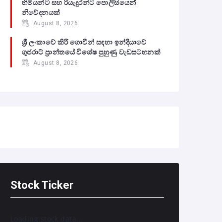
හිමියන්ට සහ රියැදුරන්ට පොලිසියෙන්
නිවේදනයක්
August 8, 2026
ශ්‍රී ලංකාවේ කිරි ගොවීන් සඳහා ඉන්දියාවේ
ගුජරාට් ප්‍රාන්තයේ විශේෂ පුහුණු වැඩසටහනක්
August 8, 2026
Stock Ticker
Loading stock data...