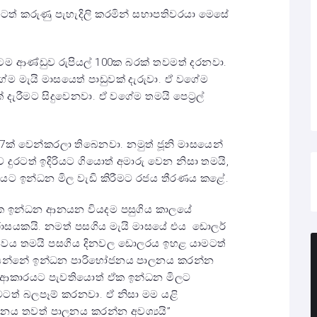
ුරටත් කරුණු පැහැදිලි කරමින් සභාපතිවරයා මෙසේ
ටම ආණ්ඩුව රුපියල් 100ක බරක් තවමත් දරනවා.
 වගේම මැයි මාසයෙත් පාඩුවක් දැරුවා. ඒ වගේම
් දැරීමට සිදුවෙනවා. ඒ වගේම තමයි පෙට්‍රල්
7ක් වෙන්කරලා තිබෙනවා. නමුත් ජූනි මාසයෙන්
ුරටත් ඉදිරියට ගියොත් අමාරු වෙන නිසා තමයි,
යට ඉන්ධන මිල වැඩි කිරීමට රජය තීරණය කළේ.
සික ඉන්ධන ආනයන වියදම පසුගිය කාලයේ
රාසයකයි. නමත් පසගිය මැයි මාසයේ එය ඩොලර්
්ත්වය තමයි පසගිය දිනවල ඩොලරය ඉහළ යාමටත්
කියන්නේ ඉන්ධන පාරිභෝජනය පාලනය කරන්න
 ආකාරයට පැවතියොත් ඒක ඉන්ධන මිලට
ත් බලපෑම් කරනවා. ඒ නිසා මම යළි
ය තවත් පාලනය කරන්න අවශ්‍යයි”