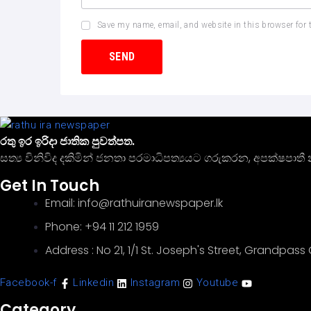
Save my name, email, and website in this browser for 
රතු ඉර ඉරිදා ජාතික පුවත්පත.
සත්‍ය විනිවිද දකිමින් ජනතා පරමාධිපත්‍යයට ගරුකරන, අපක්ෂප
Get In Touch
Email: info@rathuiranewspaper.lk
Phone: +94 11 212 1959
Address : No 21, 1/1 St. Joseph's Street, Grandpas
Facebook-f
Linkedin
Instagram
Youtube
Category