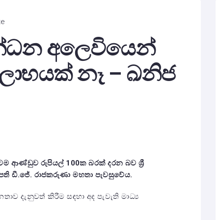
te
ඉන්ධන අලෙවියෙන්
 ලාභයක් නෑ – ඛනිජ
ම ආණ්ඩුව රුපියල් 100ක බරක් දරන බව ශ්‍රී
පති ඩී.ජේ. රාජකරුණා මහතා පැවසුවේය.
ව දැනුවත් කිරීම සඳහා අද පැවැති මාධ්‍ය