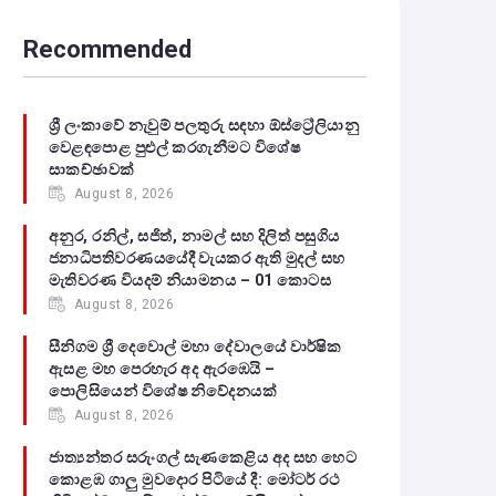
Recommended
ශ්‍රී ලංකාවේ නැවුම් පලතුරු සඳහා ඕස්ට්‍රේලියානු
වෙළඳපොළ පුළුල් කරගැනීමට විශේෂ
සාකච්ඡාවක්
August 8, 2026
අනුර, රනිල්, සජිත්, නාමල් සහ දිලිත් පසුගිය
ජනාධිපතිවරණයයේදී වැයකර ඇති මුදල් සහ
මැතිවරණ වියදම් නියාමනය – 01 කොටස
August 8, 2026
සීනිගම ශ්‍රී දෙවොල් මහා දේවාලයේ වාර්ෂික
ඇසළ මහ පෙරහැර අද ඇරඹෙයි –
පොලිසියෙන් විශේෂ නිවේදනයක්
August 8, 2026
ජාත්‍යන්තර සරුංගල් සැණකෙළිය අද සහ හෙට
කොළඹ ගාලු මුවදොර පිටියේ දී: මෝටර් රථ