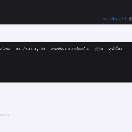
Facebook-f
ාන්තය
කාන්තා හා ළමා
සෞඛ්‍ය හා පෝෂණය
ක්‍රීඩා
ආර්ථික
සභාපති