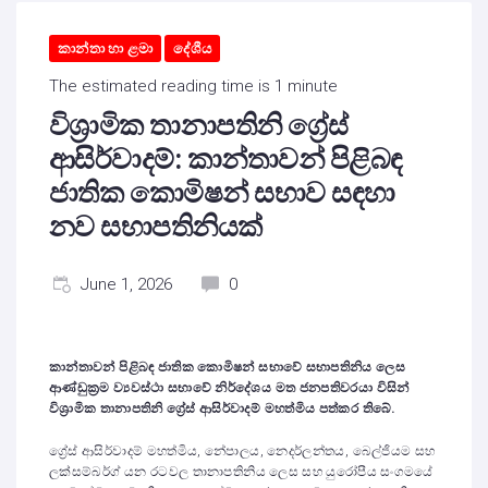
කාන්තා හා ළමා
දේශීය
The estimated reading time is 1 minute
විශ්‍රාමික තානාපතිනි ග්‍රේස්
ආසිර්වාදම්: කාන්තාවන් පිළිබඳ
ජාතික කොමිෂන් සභාව සඳහා
නව සභාපතිනියක්
June 1, 2026
0
කාන්තාවන් පිළිබඳ ජාතික කොමිෂන් සභාවේ සභාපතිනිය ලෙස
ආණ්ඩුක්‍රම ව්‍යවස්ථා සභාවේ නිර්දේශය මත ජනපතිවරයා විසින්
විශ්‍රාමික තානාපතිනි ග්‍රේස් ආසිර්වාදම් මහත්මිය පත්කර තිබේ.
ග්‍රේස් ආසිර්වාදම් මහත්මිය, නේපාලය, නෙදර්ලන්තය, බෙල්ජියම සහ
ලක්සම්බර්ග් යන රටවල තානාපතිනිය ලෙස සහ යුරෝපීය සංගමයේ