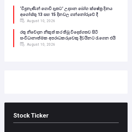
‘විදුනැණින් ගොවි දෑතට’ උද්‍යාන බෝග ක්ෂේත්‍ර දිනය
අගෝස්තු 13 සහ 15 දිනවල ගන්නෝරුවේ දී
August 10, 2026
රතු නිවේදන නිකුත් කර තිබූ විදෙස්ගතව සිටි
සංවිධානාත්මක අපරාධකරුවෙකු දිවයිනට රැගෙන එයි
August 10, 2026
Stock Ticker