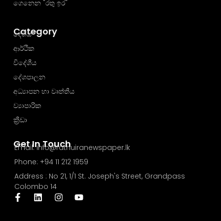
ගෙනෙන "රතු ඉර"
Category
දේශීය
ආර්ථික
විදේශීය
දේශපාලන
අධ්‍යාපන හා වෘත්තීය
ව්‍යාපාරික
ක්‍රීඩා
Get In Touch
Email: info@rathuiranewspaper.lk
Phone: +94 11 212 1959
Address : No 21, 1/1 St. Joseph's Street, Grandpass
Colombo 14