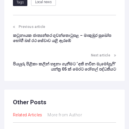
Local news
Tags
Previous article
කටුනායක ජාත්‍යන්තර ගුවන්තොටුපළ – මාකුඹුර සුඛෝප
භෝගී බස් රථ සේවාව යළි ඇරඹේ
Next article
පියයුරු පිළිකා කලින් හඳුනා ගැනීමට ‘අති නවීන මැමෝග්‍රැෆි’
යන්ත්‍ර 05 ක් මෙරට රෝහල් පද්ධතියට
Other Posts
Related Articles
More from Author