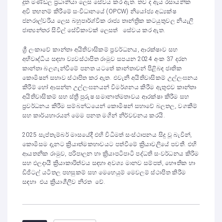
දූත මණ්ඩල ප්‍රධානියා ලෙස සේවය කර ඇත. තව ද ඇය රසායනික
අවි තහනම් කිරීමේ සංවිධානයේ (OPCW) නියෝජ්‍ය අධ්‍යක්ෂ
ජනරාල්වරිය ලෙස බහුපාර්ශ්වික රාජ්‍ය තාන්ත්‍රික කටයුතුවල නියැලි
ජාත්‍යන්තර සිවිල් සේවිකාවක් ලෙසත් සේවය කර ඇත.
ශ්‍රී ලංකාවේ කාන්තා අයිතිවාසිකම් ප්‍රවර්ධනය, ආරක්ෂාව සහ
අභිවෘද්ධිය සඳහා ව්‍යවස්ථාපිත රාමුව සපයන 2024 අංක 37 දරන
කාන්තා බලගැන්වීමේ පනත යටතේ කාන්තාවන් පිළිබඳ ජාතික
කොමිෂන් සභාව ස්ථාපිත කර ඇත. එවැනි අයිතිවාසිකම් උල්ලංඝනය
කිරීම් හෝ ආසන්න උල්ලංඝනයන් විමර්ශනය කිරීම ඇතුළුව කාන්තා
අයිතිවාසිකම් සහ ස්ත්‍රී පුරුෂ සමානාත්මතාවය ආරක්ෂා කිරීම සහ
ප්‍රවර්ධනය කිරීම සම්බන්ධයෙන් කොමිෂන් සභාවේ බලතල, වගකීම්
සහ කාර්යභාරයන් මෙම පනත මගින් නිර්වචනය කරයි.
2025 සැප්තැම්බර් මාසයේදී එහි විධිමත් සංස්ථාපනය සිදු වූ බැවින්,
කොමිසම දැනට ක්‍රියාත්මකභාවයට පත්වීමේ ක්‍රියාවලියේ පවතී. එහි
ආයතනික රාමුව, පරිපාලන හා ක්‍රියාපටිපාටි පද්ධති සංවර්ධනය කිරීම
සහ ඵලදායී ක්‍රියාකාරිත්වය සඳහා අවශ්‍ය මානව සම්පත්, භෞතික හා
ඩිජිටල් යටිතල පහසුකම් සහ මෙහෙයුම් මෙවලම් ස්ථාපිත කිරීම
සඳහා එය ක්‍රියාශීලීව නිරත වේ.