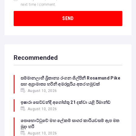
next time I comment.
Recommended
සම්මානලාභී බ්‍රිතාන්‍ය රංගන ශිල්පිනී Rosamund Pike
සහ අග්‍රාමාත්‍ය හරිනි අමරසූරිය අතර හමුවක්
August 10, 2026
ඉෂාරා සෙව්වන්දි අගෝස්තු 21 දක්වා යළි රිමාන්ඩ්
August 10, 2026
පොහොට්ටුවේ මහ ලේකම් සාගර කාරියවසම් ඇප මත
මුදා හරී
August 10, 2026