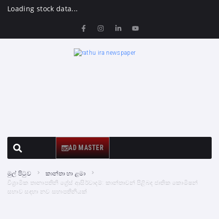
Loading stock data...
AD MASTER
මුල් පිටුව
කාන්තා හා ළමා
විශ්‍රාමික තානාපතිනි ග්‍රේස් ආසිර්වාදම්: කාන්තාවන් පිළිබඳ ජාතික කොමිෂන්
සභාව සඳහා නව සභාපතිනියක්