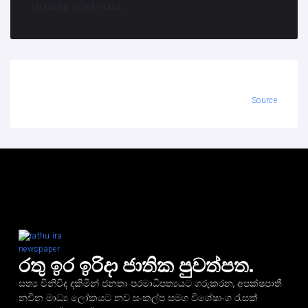
Loading stock data...
Source
රතු ඉර ඉරිදා ජාතික පුවත්පත.
සත්‍ය විනිවිද දකිමින් ජනතා පරමාධිපත්‍යයට ගරුකරන, අපක්ෂපාතී
නවීන මාධ්‍ය ලෝකයට නව සංකල්ප සමග විශේෂාංග රැසක්