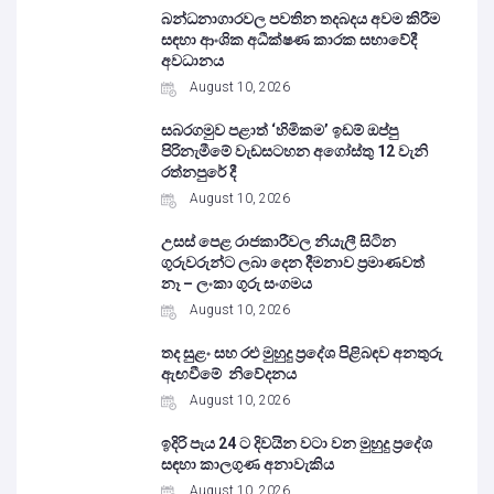
බන්ධනාගාරවල පවතින තදබදය අවම කිරීම
සඳහා ආංශික අධීක්ෂණ කාරක සභාවේදී
අවධානය
August 10, 2026
සබරගමුව පළාත් ‘හිමිකම’ ඉඩම් ඔප්පු
පිරිනැමීමේ වැඩසටහන අගෝස්තු 12 වැනි
රත්නපුරේ දී
August 10, 2026
උසස් පෙළ රාජකාරීවල නියැලී සිටින
ගුරුවරුන්ට ලබා දෙන දීමනාව ප්‍රමාණවත්
නෑ – ලංකා ගුරු සංගමය
August 10, 2026
තද සුළං සහ රළු මුහුදු ප්‍රදේශ පිළිබඳව අනතුරු
ඇඟවීමේ නිවේදනය
August 10, 2026
ඉදිරි පැය 24 ට දිවයින වටා වන මුහුදු ප්‍රදේශ
සඳහා කාලගුණ අනාවැකිය
August 10, 2026