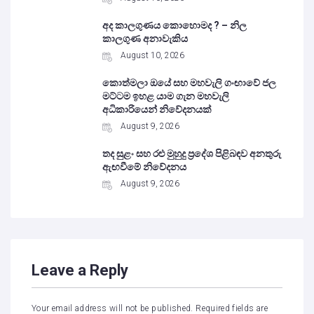
අද කාලගුණය කොහොමද ? – නිල
කාලගුණ අනාවැකිය
August 10, 2026
කොත්මලා ඔයේ සහ මහවැලි ගංඟාවේ ජල
මට්ටම ඉහළ යාම ගැන මහවැලි
අධිකාරියෙන් නිවේදනයක්
August 9, 2026
තද සුළං සහ රළු මුහුදු ප්‍රදේශ පිළිබඳව අනතුරු
ඇඟවීමේ නිවේදනය
August 9, 2026
Leave a Reply
Your email address will not be published.
Required fields are