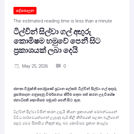
දේශපාලන
The estimated reading time is less than a minute
ටිල්වින් සිල්වා ගල් අඟුරු
කොමිෂම හමුවේ පෙනී සිට
ප්‍රකාශයක් ලබා දෙයි
May 25, 2026
0
ජනතා විමුක්ති පෙරමුණේ ප්‍රධාන ලේකම් ටිල්වින් සිල්වා ගල් අඟුරු
ප්‍රසම්පාදන ගනුදෙනු විමර්ශනය කිරීම සඳහා පත් කරන ලද විශේෂ
ජනාධිපති කොමිසම හමුවේ පෙනී සිට ඇත.
ටිල්වින් සිල්වා විසින් කරන ලදැයි කියන ප්‍රකාශයක් සම්බන්ධයෙන්
විවිධ පාර්ශවයන්ගෙන් ලැබුණු පැමිණිලි කිහිපයක් සලකා බැලීමෙන්
පසුව මෙම සිතාසිය නිකුත් කළ බව කොමිසම ප්‍රකාශ කළේය.