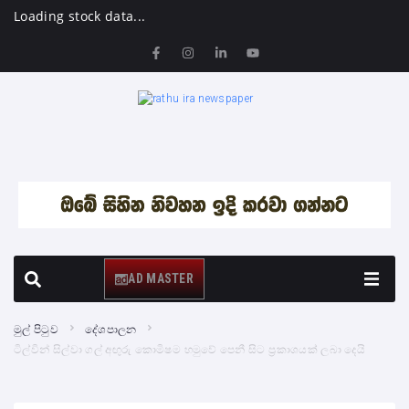
Loading stock data...
AD MASTER
මුල් පිටුව
දේශපාලන
ටිල්වින් සිල්වා ගල් අඟුරු කොමිෂම හමුවේ පෙනී සිට ප්‍රකාශයක් ලබා දෙයි