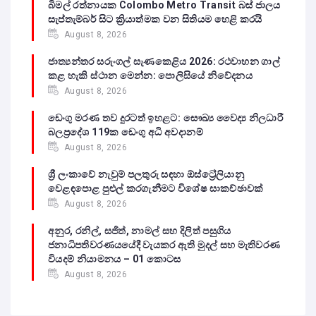
බිමල් රත්නායක Colombo Metro Transit බස් ජාලය
සැප්තැම්බර් සිට ක්‍රියාත්මක වන සිතියම හෙළි කරයි
August 8, 2026
ජාත්‍යන්තර සරුංගල් සැණකෙළිය 2026: රථවාහන ගාල්
කළ හැකි ස්ථාන මෙන්න: පොලිසියේ නිවේදනය
August 8, 2026
ඩෙංගු මරණ තව දුරටත් ඉහළට: සෞඛ්‍ය වෛද්‍ය නිලධාරී
බලප්‍රදේශ 119ක ඩෙංගු අධි අවදානම්
August 8, 2026
ශ්‍රී ලංකාවේ නැවුම් පලතුරු සඳහා ඕස්ට්‍රේලියානු
වෙළඳපොළ පුළුල් කරගැනීමට විශේෂ සාකච්ඡාවක්
August 8, 2026
අනුර, රනිල්, සජිත්, නාමල් සහ දිලිත් පසුගිය
ජනාධිපතිවරණයයේදී වැයකර ඇති මුදල් සහ මැතිවරණ
වියදම් නියාමනය – 01 කොටස
August 8, 2026