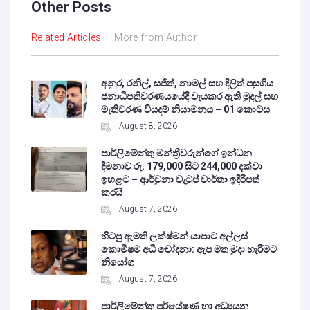
Other Posts
Related Articles
More from Author
අනුර, රනිල්, සජිත්, නාමල් සහ දිලිත් පසුගිය
ජනාධිපතිවරණයයේදී වැයකර ඇති මුදල් සහ
මැතිවරණ වියදම් නියාමනය – 01 කොටස
August 8, 2026
පාර්ලිමේන්තු මන්ත්‍රීවරුන්ගේ ඉන්ධන
දීමනාව රු. 179,000 සිට 244,000 දක්වා
ඉහළට – ආර්චුනා වැටුප් වාර්තා ඉදිරිපත්
කරයි
August 7, 2026
හිටපු ඇමති ලක්ෂ්මන් යාපාට අල්ලස්
කොමිෂම අධි චෝදනා: ඇප මත මුදා හැරීමට
නියෝග
August 7, 2026
පාර්ලිමේන්තු පර්යේෂණ හා අධ්‍යයන