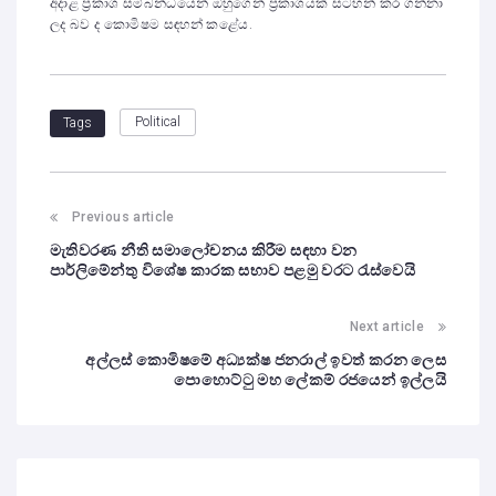
අදාළ ප්‍රකාශ සම්බන්ධයෙන් ඔහුගෙන් ප්‍රකාශයක් සටහන් කර ගන්නා
ලද බව ද කොමිෂම සඳහන් කළේය.
Political
Tags
Previous article
මැතිවරණ නීති සමාලෝචනය කිරීම සඳහා වන
පාර්ලිමේන්තු විශේෂ කාරක සභාව පළමු වරට රැස්වෙයි
Next article
අල්ලස් කොමිෂමේ අධ්‍යක්ෂ ජනරාල් ඉවත් කරන ලෙස
පොහොට්ටු මහ ලේකම් රජයෙන් ඉල්ලයි