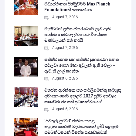
මධ්‍යස්ථානය පිහිටුවීමට Max Planck
Foundationහි සහයෝගය
August 7, 2026
මැතිවරණ ප්‍රතිසංස්කරණයට ලැබී ඇති
යෝජනා සමාලෝචනයට විශේෂඥ
මණ්ඩලයක් පත් කරයි
August 7, 2026
සත්ත්ව පනත සහ සත්ත්ව සුභසාධන පනත
පටලවා ගෙන මහා අවුලක් ඇති වෙලා –
ඇමැති ලාල් කාන්ත
August 6, 2026
මහජන ආරක්ෂක සහ පාර්ලිමේන්තු කටයුතු
අමාත්‍යාංශයට අදාළව 2027 පූර්ව අයවැය
සාකච්ඡා ජනපති ප්‍රධානත්වයෙන්
August 6, 2026
‘පිවිතුරු පුරවර’ ජාතික කසළ
කළමනාකරණ වැඩසටහනේ ඉදිරි සැලසුම්
සම්බන්ධයෙන් විශේෂ සාකච්ඡාවක්