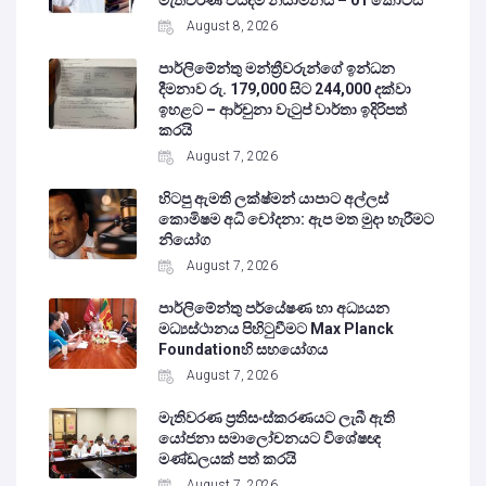
August 8, 2026
පාර්ලිමේන්තු මන්ත්‍රීවරුන්ගේ ඉන්ධන
දීමනාව රු. 179,000 සිට 244,000 දක්වා
ඉහළට – ආර්චුනා වැටුප් වාර්තා ඉදිරිපත්
කරයි
August 7, 2026
හිටපු ඇමති ලක්ෂ්මන් යාපාට අල්ලස්
කොමිෂම අධි චෝදනා: ඇප මත මුදා හැරීමට
නියෝග
August 7, 2026
පාර්ලිමේන්තු පර්යේෂණ හා අධ්‍යයන
මධ්‍යස්ථානය පිහිටුවීමට Max Planck
Foundationහි සහයෝගය
August 7, 2026
මැතිවරණ ප්‍රතිසංස්කරණයට ලැබී ඇති
යෝජනා සමාලෝචනයට විශේෂඥ
මණ්ඩලයක් පත් කරයි
August 7, 2026