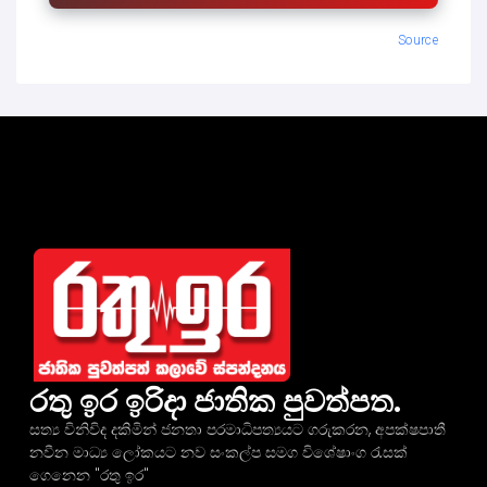
Source
රතු ඉර ඉරිදා ජාතික පුවත්පත.
සත්‍ය විනිවිද දකිමින් ජනතා පරමාධිපත්‍යයට ගරුකරන, අපක්ෂපාතී
නවීන මාධ්‍ය ලෝකයට නව සංකල්ප සමග විශේෂාංග රැසක්
ගෙනෙන "රතු ඉර"