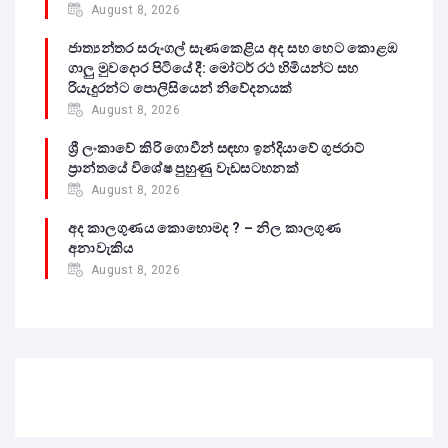
August 8, 2026
ජාත්‍යන්තර සරුංගල් සැණකෙළිය අද සහ හෙට කොළඹ
ගාලු මුවදොර පිටියේ දී: මෝටර් රථ හිමියන්ට සහ
රියැදුරන්ට පොලිසියෙන් නිවේදනයක්
August 8, 2026
ශ්‍රී ලංකාවේ කිරි ගොවීන් සඳහා ඉන්දියාවේ ගුජරාට්
ප්‍රාන්තයේ විශේෂ පුහුණු වැඩසටහනක්
August 8, 2026
අද කාලගුණය කොහොමද ? – නිල කාලගුණ
අනාවැකිය
August 8, 2026