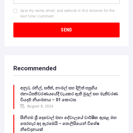
Save my name, email, and website in this browser for the
next time I comment.
Recommended
අනුර, රනිල්, සජිත්, නාමල් සහ දිලිත් පසුගිය
ජනාධිපතිවරණයයේදී වැයකර ඇති මුදල් සහ මැතිවරණ
වියදම් නියාමනය – 01 කොටස
August 8, 2026
සීනිගම ශ්‍රී දෙවොල් මහා දේවාලයේ වාර්ෂික ඇසළ මහ
පෙරහැර අද ඇරඹෙයි – පොලිසියෙන් විශේෂ
නිවේදනයක්