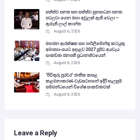
සත්ත්ව පනත සහ සත්ත්ව සුභසාධන පනත
පටලවා ගෙන මහා අවුලක් ඇති වෙලා –
ඇමැති ලාල් කාන්ත
August 6, 2026
මහජන ආරක්ෂක සහ පාර්ලිමේන්තු කටයුතු
අමාත්‍යාංශයට අදාළව 2027 පූර්ව අයවැය
සාකච්ඡා ජනපති ප්‍රධානත්වයෙන්
August 6, 2026
‘පිවිතුරු පුරවර’ ජාතික කසළ
කළමනාකරණ වැඩසටහනේ ඉදිරි සැලසුම්
සම්බන්ධයෙන් විශේෂ සාකච්ඡාවක්
August 6, 2026
Leave a Reply