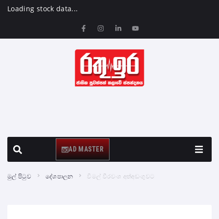
Loading stock data...
AD MASTER
මුල් පිටුව
දේශපාලන
විමල් වීරවංශ අත්අඩංගුවට