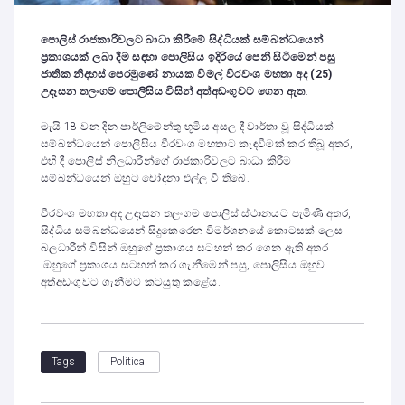
පොලිස් රාජකාරිවලට බාධා කිරීමේ සිද්ධියක් සම්බන්ධයෙන්
ප්‍රකාශයක් ලබා දීම සඳහා පොලිසිය ඉදිරියේ පෙනී සිටීමෙන් පසු
ජාතික නිදහස් පෙරමුණේ නායක විමල් වීරවංශ මහතා අද (25)
උදෑසන තලංගම පොලිසිය විසින් අත්අඩංගුවට ගෙන ඇත
.
මැයි 18 වන දින පාර්ලිමේන්තු භූමිය අසල දී වාර්තා වූ සිද්ධියක්
සම්බන්ධයෙන් පොලිසිය වීරවංශ මහතාට කැඳවීමක් කර තිබූ අතර,
එහි දී පොලිස් නිලධාරීන්ගේ රාජකාරිවලට බාධා කිරීම
සම්බන්ධයෙන් ඔහුට චෝදනා එල්ල වී තිබේ.
වීරවංශ මහතා අද උදෑසන තලංගම පොලිස් ස්ථානයට පැමිණි අතර,
සිද්ධිය සම්බන්ධයෙන් සිදුකෙරෙන විමර්ශනයේ කොටසක් ලෙස
බලධාරීන් විසින් ඔහුගේ ප්‍රකාශය සටහන් කර ගෙන ඇති අතර
ඔහුගේ ප්‍රකාශය සටහන් කර ගැනීමෙන් පසු, පොලිසිය ඔහුව
අත්අඩංගුවට ගැනීමට කටයුතු කළේය.
Political
Tags