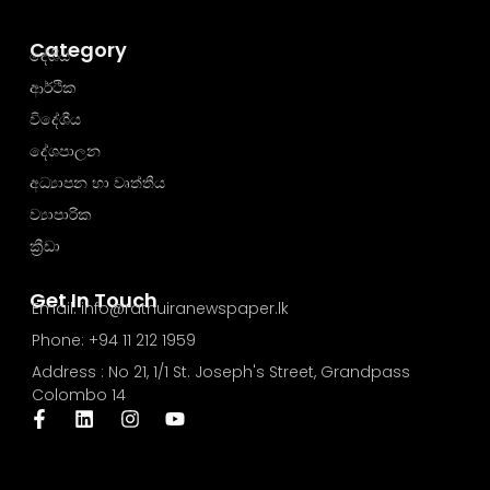
Category
දේශීය
ආර්ථික
විදේශීය
දේශපාලන
අධ්‍යාපන හා වෘත්තීය
ව්‍යාපාරික
ක්‍රීඩා
Get In Touch
Email: info@rathuiranewspaper.lk
Phone: +94 11 212 1959
Address : No 21, 1/1 St. Joseph's Street, Grandpass
Colombo 14