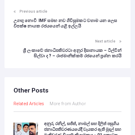
Previous article
උගඟු නොවී IMF සමඟ නව ගිවිසුමකට වහාම යන ලෙස
විපක්ෂ නායක රජයයෙන් යළි ඉල්ලයි
Next article
ශ්‍රී ලංකාවේ ජනාධිපතිවරටා අනුර දිසානායක – ටිල්වින්
සිල්වා ද ? – රාජමානික්කම් රජයෙන් ප්‍රශ්න කරයි
Other Posts
Related Articles
More from Author
අනුර, රනිල්, සජිත්, නාමල් සහ දිලිත් පසුගිය
ජනාධිපතිවරණයයේදී වැයකර ඇති මුදල් සහ
මැතිවරණ වියදම් නියාමනය – 01 කොටස