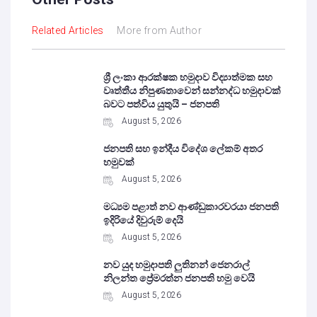
Related Articles
More from Author
ශ්‍රී ලංකා ආරක්ෂක හමුදාව විද්‍යාත්මක සහ
වෘත්තීය නිපුණතාවෙන් සන්නද්ධ හමුදාවක්
බවට පත්විය යුතුයි – ජනපති
August 5, 2026
ජනපති සහ ඉන්දීය විදේශ ලේකම් අතර
හමුවක්
August 5, 2026
මධ්‍යම පළාත් නව ආණ්ඩුකාරවරයා ජනපති
ඉදිරියේ දිවුරුම් දෙයි
August 5, 2026
නව යුද හමුදාපති ලුතිනන් ජෙනරාල්
නිලන්ත ප්‍රේමරත්න ජනපති හමු වෙයි
August 5, 2026