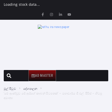
Loading stock data...
AD MASTER
මුල් පිටුව
දේශපාලන
‘මේ ආණ්ඩුව ජේ.ආර්ගේ කාබන් පිටපතක්’ – මහාචාර්ය ජී.එල්. පීරිස් – හිටපු
අමාත්‍ය