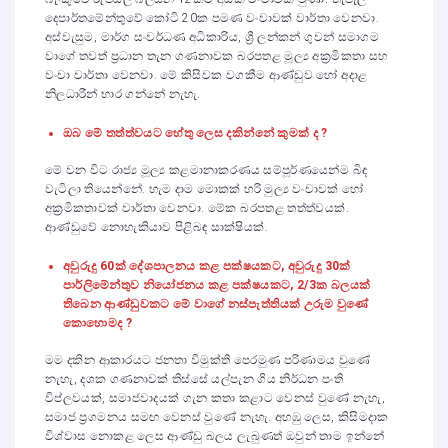
දෙපාර්තමේන්තුවේ කෝටි 20ක පමණ වංචාවක් වාර්තා වෙනවා.
අස්වැසුම, මාර්ග සංවර්ධණ අධිකාරිය, ශ්‍රී ලන්කන් ගුවන් සමාගම
වාගේ තවත් ප්‍රධාන තැන ගණනාවක බරපතළ මූල්‍ය අක්‍රමිකතා සහ
වංචා වාර්තා වෙනවා. මේ කිසිවක වගකීම ආණ්ඩුව හෝ අදාළ
නිලධාරීන් භාර ගන්නේ නැහැ.
ඔබ මේ තත්ත්වයට හේතු ලෙස දකින්නේ කුමක් ද ?
මේ වන විට රාජ්‍ය මූල්‍ය කළමානාකරණය සම්පූර්ණයෙන්ම බිඳ
වැටිලා තියෙන්නේ. හැම දාම මොකක් හරි මුල්‍ය වංචාවක් හෝ
අක්‍රමිකතාවක් වාර්තා වෙනවා. මේක බරපතළ තත්ත්වයක්.
ආණ්ඩුවේ නොහැකියාව පිළිබඳ සාක්ෂියක්.
අවුරුදු 60ක් දේශපාලනය කළ පක්ෂයකට, අවුරුදු 30ක්
පාර්ලිමේන්තුව නියෝජනය කළ පක්ෂයකට, 2/3ක බලයක්
තිබෙන ආණ්ඩුවකට මේ වාගේ නස්පැත්තියක් උරුම වුණේ
කොහොමද ?
මම දකින ආකාරයට ජනතා විමුක්ති පෙරමුණ පරිණාමය වුණේ
නැහැ, දශක ගණනාවක් තිස්සේ යල්පැන ගිය නිර්ධන පංති
විප්ලවයක්, සමාජවාදයක් ගැන කතා කළාට වෙනස් වුණේ නැහැ,
සමාජ ප්‍රගමනය සමඟ වෙනස් වුණේ නැහැ. අහඹු ලෙස, කිසිමදාක
විශ්වාස නොකළ ලෙස ආණ්ඩු බලය ලැබුණත් ඔවුන් තාම ඉන්නේ