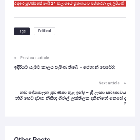
රතුඉර පුවත්පතේ මැයි 24 කලාපයේ ප්‍රකාශයට පත්කරන ලද ලිපියකි.
Political
Tags
Previous article
ඉදිරියට යෑමට කාලය පැමිණ තිබේ – ජෙහාන් පෙරේරා
Next article
නව දේශපාලන ප්‍රවණතා තුළ ඉන්දු – ශ්‍රී ලංකා සබඳතාවය
න්හි හෙට දවස: නීතිඥ ශිරාල් ලක්තිලක දකින්නේ කෙසේ ද
?
Other Posts