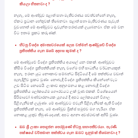
කියලා හිතනවා ද ?
නැහැ, මේ ආණ්ඩුව පළාත් සභා මැතිවරණය පවත්වන්නේ නැහැ,
ඒකට ප්‍රධාන හේතුවක් තිබෙනවා. පළාත් සභා මැතිවරණය පැවැත්
වුවහොත් මේ ආණ්ඩුවට දැවැන්ත පරාජයක් ලැබෙනවා. ඒක මේ වන
විට ඉතාම ප්‍රකට කරුණක්.
හිටපු විදේශ අමාත්‍යවරයෙක් ලෙස වත්මන් ආණ්ඩුවේ විදේශ
ප්‍රතිපත්තිය ගැන ඔබේ අදහස කුමක් ද ?
මේ ආණ්ඩුවේ විදේශ ප්‍රතිපත්තිය අයාලේ යන එකක්. ආණ්ඩුවට
කිසිම විදේශ ප්‍රතිපත්තියක් නැහැ වගේම එහි සාධනීය වර්ධනයකුත්
නැහැ. ඉරාන යුධ නෞකාව සම්බන්ධ සිද්ධියේ දී මේ තත්ත්වය වඩාත්
පැහැදිලිව ප්‍රකට වුණා. නොබැඳි විදේශ ප්‍රතිපත්තිය කියන්නේ වැට
උඩ සිටීම නෙමෙයි. ලංකාව අනුගමනය කළ නොබැඳි විදේශ
ප්‍රතිපත්තිය ලෝකයේම ගෞරවයට ලක් වුණ එකක්. විශේෂයෙන්
සිරිමාවෝ බණ්ඩාරනායක යුගයේ දී අපට ලෝකයෙන් විශාල
පිළිගැනීමක් ලැබුණා. මේ ආණ්ඩුවට එවැනි පිළිගැනීමක් ඇති විදේශ
ප්‍රතිපත්තියක් නැහැ. මේ ආණ්ඩුව බ්‍රික්ස් සමුළුව මග හැරියා. ඒක
නොකළ යුතුව තිබුණ දෙයක්, අපට අගනා අවස්ථාවක් අහිමි වුණා.
ඔබ ශ්‍රී ලංකා පොදුජන පෙරමුණේ හිටපු සභාපතිවරයා. පැරණි
පක්ෂයේ වර්තමාන තත්ත්වය ගැන ඔබට දැනුමක් තිබෙනවා ද ?