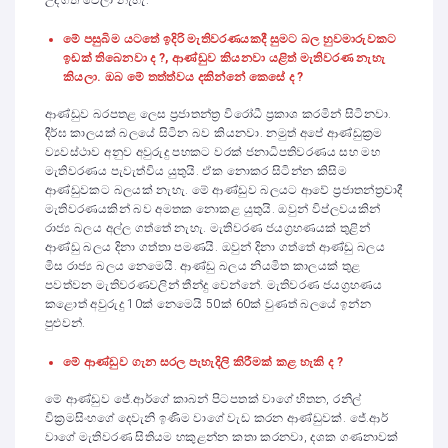
උද්ගත වෙලා නැහැ.
මේ පසුබිම යටතේ ඉදිරි මැතිවරණයකදී සුමට බල හුවමාරුවකට
ඉඩක් තිබෙනවා ද
?,
ආණ්ඩුව කියනවා යළිත් මැතිවරණ නැහැ
කියලා. ඔබ මේ තත්ත්වය දකින්නේ කෙසේ ද
?
ආණ්ඩුව බරපතළ ලෙස ප්‍රජාතන්ත්‍ර විරෝධී ප්‍රකාශ කරමින් සිටිනවා.
දීර්ඝ කාලයක් බලයේ සිටින බව කියනවා. නමුත් අපේ ආණ්ඩුක්‍රම
ව්‍යවස්ථාව අනුව අවුරුදු පහකට වරක් ජනාධිපතිවරණය සහ මහ
මැතිවරණය පැවැත්විය යුතුයි. ඒක නොකර සිටින්න කිසිම
ආණ්ඩුවකට බලයක් නැහැ. මේ ආණ්ඩුව බලයට ආවේ ප්‍රජාතන්ත්‍රවාදී
මැතිවරණයකින් බව අමතක නොකළ යුතුයි. ඔවුන් විප්ලවයකින්
රාජ්‍ය බලය අල්ල ගත්තේ නැහැ. මැතිවරණ ජයග්‍රහණයක් තුළින්
ආණ්ඩු බලය දිනා ගත්තා පමණයි. ඔවුන් දිනා ගත්තේ ආණ්ඩු බලය
මිස රාජ්‍ය බලය නෙමෙයි. ආණ්ඩු බලය නියමිත කාලයක් තුළ
පවත්වන මැතිවරණවලින් තීන්දු වෙන්නේ. මැතිවරණ ජයග්‍රහණය
කළොත් අවුරුදු 10ක් නෙමෙයි 50ක් 60ක් වුණත් බලයේ ඉන්න
පුළුවන්.
මේ ආණ්ඩුව ගැන සරල පැහැදිලි කිරීමක් කළ හැකි ද
?
මේ ආණ්ඩුව ජේ.ආර්ගේ කාබන් පිටපතක් වාගේ හිතන, රනිල්
වික්‍රමසිංහගේ දෙවැනි ඉණිම වාගේ වැඩ කරන ආණ්ඩුවක්. ජේ.ආර්
වාගේ මැතිවරණ සිතියම හකුළන්න කතා කරනවා, දශක ගණනාවක්