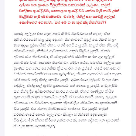
අල්ලස සහ දූෂණය පිටුදකින්න ජනවරමක් ලැබුණා. නමුත්
චන්ද්‍රිකා ආණ්ඩුවට, යහපාලන ආණ්ඩුවට යන්න බැරි තරම් දුරක්
මාළිමාව පැමිණ තිබෙනවා. මහින්ද, රනිල් සහ මෛත්‍රී අල්ලස්
කොමිෂමට ගෙනාවා. ඔබ මේ ගැන කුමක්ද හිතන්නේ ?
හොරු අල්ලන එක ගැන අපට කිසිම විවේචනයක් නැහැ, ඒක
අනිවාර්යයෙන් කළ යුතු දෙයක්. ජනතාවගේ මුදල් සොරකම් කළා
නම් අදාළ පුද්ගලයින් ඒකට වන්දි ගෙවිය යුතුයි. නමුත් ඒක නිවැරදි
පටිපාටියකට, නීතියේ ආධිපත්‍යයට අනුව සිදුවිය යුතුයි. ඒකට
අධිකරණය තිබෙනවා, ඒ වෙනුවෙන්ම ස්ථාපිත කරන ලද අල්ලස්
කොමිෂම වැනි ආයතන තිබෙනවා. මේවා හරහා පමණයි අල්ලස සහ
දූෂණය සම්බන්ධ නෛතික ක්‍රියාමාර්ග ගත යුත්තේ. එසේ නොකොට
වත්මන් ජනාධිපතිවරයා සහ ඇමැතිවරු කියන ආකාරයට දේශපාලන
වේදිකාවේ නඩු තීන්දු නොදිය යුතුයි. අධිකරණය හමුවේ විභාග වන
නඩුවල තීන්දු කල් ඇතිව ප්‍රකාශයට පත් නොකළ යුතුයි. නඩු ඇසීම
සහ තීන්දු දීම අධිකරණයේ කාර්යභාරයක්, ඒකට ආණ්ඩුව කිසිම
ආකාරයකින් අත නොතැබිය යුතුයි. ඒ වගේම තමයි හොරු අල්ලන
අධිකරණ හා විමර්ශන ආයතන ක්‍රියාවලිය ස්වාධීන හා අපක්ෂපාතී
විය යුතුයි. එය ජනතා විශ්වාසයට භාජනය විය යුතුයි. නමුත්
වර්තමානයේ හොරු අල්ලනවා කියලා කරන්නේ දේශපාලන
විරුද්ධවාදීන් නිහඬ කිරීමේ උත්සාහයක්, මේක දේශපාලන දඩයමක්.
ඒ ගැන කතා දෙකක් නැහැ.