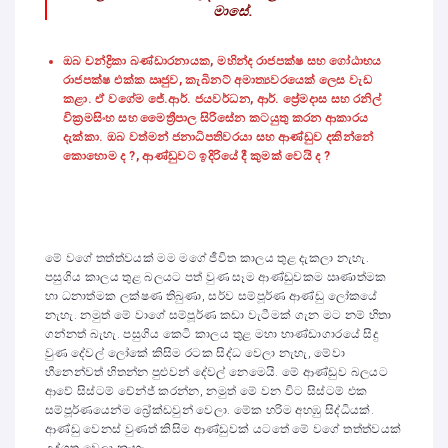
මාසේ.
ඔබ චන්ද්‍රිකා බණ්ඩාරනායක
,
මහින්ද රාජපක්ෂ සහ ගෝඨාභය
රාජපක්ෂ එක්ක ඍජුව
,
කැබිනට් අමාත්‍යවරයෙක් ලෙස වැඩ
කළා. ඒ වගේම ජේ.ආර්. ජයවර්ධන
,
ආර්. ප්‍රේමදාස සහ රනිල්
වික්‍රමසිංහ සහ මෛත්‍රීපාල සිරිසේන කටයුතු කරන ආකාරය
දැක්කා. ඔබ වත්මන් ජනාධිපතිවරයා සහ ආණ්ඩුව දකින්නේ
කොහොම ද
?,
ආණ්ඩුවට ඉදිරියේ දී කුමක් වෙයි ද
?
මේ වගේ තත්ත්වයක් මම මගේ ජීවිත කාලය තුළ දැකලා නැහැ.
පසුගිය කාලය තුළ බලයට පත් වුණ සෑම ආණ්ඩුවකම ඍණාත්මක
හා ධනාත්මක ලක්ෂණ තිබුණා, සර්ව සම්පූර්ණ ආණ්ඩු ලෝකයේ
නැහැ. නමුත් මේ වාගේ සම්පූර්ණ කඩා වැටීමක් ගැන මට නම් හිතා
ගන්නත් බැහැ. පසුගිය කෙටි කාලය තුළ මහා භාණ්ඩාගාරයේ සිදු
වුණ දේවල් ලෝකේ කිසිම රටක සිද්ධ වෙලා නැහැ, මේවා
හීනෙන්වත් හිතන්න පුළුවන් දේවල් නෙමෙයි. මේ ආණ්ඩුව බලයට
ආවේ සිස්ටම් චේන්ජ් කරන්න, නමුත් මේ වන විට සිස්ටම් එක
සම්පූර්ණයෙන්ම බ්‍රේක්ඩවුන් වෙලා. මේක හරිම අහඹු සිද්ධියක්.
ආණ්ඩු වෙනස් වුණත් කිසිම ආණ්ඩුවක් යටතේ මේ වගේ තත්ත්වයක්