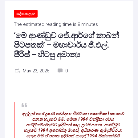
දේශපාලන
The estimated reading time is 8 minutes
‘මේ ආණ්ඩුව ජේ.ආර්ගේ කාබන්
පිටපතක්’ – මහාචාර්ය ජී.එල්.
පීරිස් – හිටපු අමාත්‍ය
May 23, 2026
0
අල්ලස් හෝ දූෂණ චෝදනා විමර්ශන කොමිෂන් සභාවේ
පනත හැදුවේ මම. මේක 1994 චන්ද්‍රිකා රජය
පාර්ලිමේන්තුවට ඉදිරිපත් කළ ප්‍රථම පනත. ආණ්ඩුව
හැදුවේ 1994 අගෝස්තු මාසේ, අධිකරණ ඇමැතිවරයා
ලෙස මම ඒ පනත ඉදිරිපත් කළේ 1994 ඔක්තෝබර්