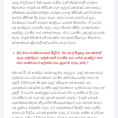
ඩොලර් මිලියන 2.5ක් සොරා ගැනීම වැනි නිමක් නැති චෝදනා
තිබෙනවා. නමුත් මේ කිසිවක් ගැන අල්ලස් කොමිෂම හෝ අපරාධ
පරීක්ෂණ දෙපාර්තමේන්තුව චෝදනා ගොනු කිරීමක් හෝ විමර්ශන
ආරම්භ කිරීමක් සිදු වෙලා නැහැ. මේවා හමස් පෙට්ටියේ දාලා,
විපක්ෂයට එරෙහි චෝදනා කරළියට ගෙනත් තිබෙනවා. ඒ වගේම
මේ ආණ්ඩුවට එරෙහිව එල්ල වෙලා තිබෙන කිසිම චෝදනාවකට
ආණ්ඩුව වගකීම බාර ගන්නේ නැහැ. ඒවට වගකිව යුතු පුද්ගලයෙක්
නැහැ. නමුත් නිමක් නැති සොරකම් සහ දූෂණ සිදුවෙලා තිබෙනවා.
අධිකරණයම ක්‍රියාවලියක් ආරම්භ වෙලා නැහැ.
ඔබ මහා භාණ්ඩාගාරයේ සිදුවීම ‘මහ දවල් සිදුකළ සොරකමක්
’
ලෙස හැඳින්වූවා. නමුත් මෙහි වගකීම භාර ගන්න ආණ්ඩුව හෝ
මහා භාණ්ඩාගාර ලේකම්වරයා සූදානම් නැහැ නේද ?
ඒක තමයි මේ ආණ්ඩුව කරන අලුත්ම සෙල්ලම. මුදල් අමාත්‍යාංශයේ
ලේකම්වරයා මේ සොරකමේ වගකීම අනිවාර්යයෙන්ම භාර ගත
යුතුයි. 2024 අංක 44 දරන මුදල් පරිපාලන පනත අනුව මේ
සොරකමේ සම්පුර්ණ වගකීම මුදල් අමාත්‍යාංශ ලේකම්වරයා භාර ගත
යුතුයි. ඒ වගේම ආණ්ඩුක්‍රම ව්‍යවස්ථාවේ 52 වගන්තියේ (2) උප
වගන්තියේ මේ ගැන තව දුරටත් සඳහන් වෙනවා. විදේශ සම්පත්
දෙපාර්තමේන්තුවේ නිලධාරීන් කීපදෙනෙකුගේ වැඩ තහනම් කරලා
මේ ප්‍රශ්නය විසඳන්න බැහැ. රංග රාජපක්ෂගේ සියදිවි නසා ගැනීම
හරහා මේ සිද්ධිය යටපත් කරන්න බැහැ. ඒ වගේම ජාතික සංවර්ධන
බැංකුවේ රුපියල් බිලියන 12කට අධික වංචාවක් වුණා. තැපැල්