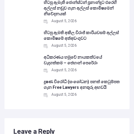
හිටපු ඇමැති ජොන්ස්ටන් ප්‍රනාන්දුට එරෙහි
අල්ලස් නඩුව ගැන අල්ලස් කොමිෂමෙන්
නිවේදනයක්
August 5, 2026
හිටපු ඇමති අකිල විරාජ් කාරියවසම් අල්ලස්
කොමිෂමේ අත්අඩංගුවට
August 5, 2026
අධිකරණය හමුවේ නායකත්වයේ
වැදගත්කම – ජෙහාන් පෙරේරා
August 5, 2026
දූෂණ විරෝධී (සංශෝධන) පනත් කෙටුම්පත
ගැන Free Lawyers අනතුරු අඟවයි
August 5, 2026
Leave a Reply