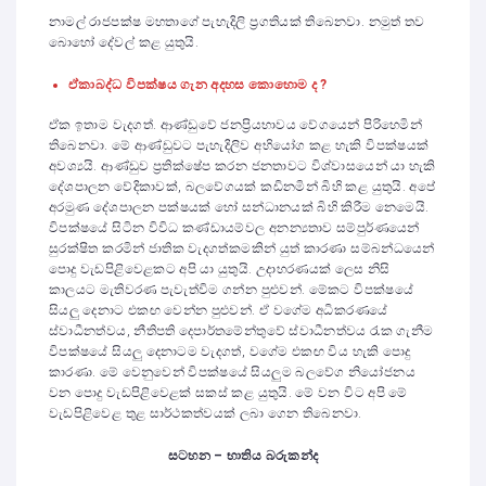
නාමල් රාජපක්ෂ මහතාගේ පැහැදිලි ප්‍රගතියක් තිබෙනවා. නමුත් තව
බොහෝ දේවල් කළ යුතුයි.
ඒකාබද්ධ විපක්ෂය ගැන අදහස කොහොම ද ?
ඒක ඉතාම වැදගත්. ආණ්ඩුවේ ජනප්‍රියභාවය වේගයෙන් පිරිහෙමින්
තිබෙනවා. මේ ආණ්ඩුවට පැහැදිලිව අභියෝග කළ හැකි විපක්ෂයක්
අවශ්‍යයි. ආණ්ඩුව ප්‍රතික්ෂේප කරන ජනතාවට විශ්වාසයෙන් යා හැකි
දේශපාලන වේදිකාවක්, බලවේගයක් කඩිනමින් බිහි කළ යුතුයි. අපේ
අරමුණ දේශපාලන පක්ෂයක් හෝ සන්ධානයක් බිහි කිරීම නෙමෙයි.
විපක්ෂයේ සිටින විවිධ කණ්ඩායම්වල අනන්‍යතාව සම්පුර්ණයෙන්
සුරක්ෂිත කරමින් ජාතික වැදගත්කමකින් යුත් කාරණා සම්බන්ධයෙන්
පොදු වැඩපිළිවෙළකට අපි යා යුතුයි. උදාහරණයක් ලෙස නිසි
කාලයට මැතිවරණ පැවැත්විම ගන්න පුළුවන්. මේකට විපක්ෂයේ
සියලු දෙනාට එකඟ වෙන්න පුළුවන්. ඒ වගේම අධිකරණයේ
ස්වාධීනත්වය, නීතිපති දෙපාර්තමේන්තුවේ ස්වාධීනත්වය රැක ගැනීම
විපක්ෂයේ සියලු දෙනාටම වැදගත්, වගේම එකඟ විය හැකි පොදු
කාරණා. මේ වෙනුවෙන් විපක්ෂයේ සියලුම බලවේග නියෝජනය
වන පොදු වැඩපිළිවෙළක් සකස් කළ යුතුයි. මේ වන විට අපි මේ
වැඩපිළිවෙළ තුළ සාර්ථකත්වයක් ලබා ගෙන තිබෙනවා.
සටහන – භාතිය බරුකන්ද