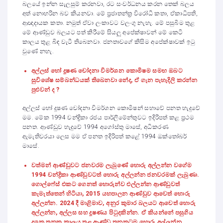
බලයේ ඉන්න සැලසුම් කරනවා, රට සංවර්ධනය කරන තෙක් බලය
අත් නොහරින බව කියනවා. මේ ප්‍රජාතන්ත්‍ර විරෝධී කතා, ඒකාධිපති,
ආඥාදායක කතා. නමුත් ඒවා ලංකාවට වලංගු නැහැ. මේ පසුබිම තුළ
මේ ආණ්ඩුව බලයට පත් කිරීමේ සියලු අපේක්ෂාවන් මේ කෙටි
කාලය තුළ බිඳ වැටී තිබෙනවා. ජනතාවගේ කිසිම අපේක්ෂාවක් ඉටු
වුණේ නහැ.
අල්ලස් හෝ දූෂණ චෝදනා විමර්ශන කොමිෂම සමඟ ඔබට
සුවිශේෂ සම්බන්ධයක් තිබෙනවා නේද, ඒ ගැන පැහැදිලි කරන්න
පුළුවන් ද ?
අල්ලස් හෝ දූෂණ චෝදනා විමර්ශන කොමිෂන් සභාවේ පනත හැදුවේ
මම. මේක 1994 චන්ද්‍රිකා රජය පාර්ලිමේන්තුවට ඉදිරිපත් කළ ප්‍රථම
පනත. ආණ්ඩුව හැදුවේ 1994 අගෝස්තු මාසේ, අධිකරණ
ඇමැතිවරයා ලෙස මම ඒ පනත ඉදිරිපත් කළේ 1994 ඔක්තෝබර්
මාසේ.
වත්මන් ආණ්ඩුවට ජනවරම ලැබුණේ හොරු අල්ලන්න වගේම
1994 චන්ද්‍රිකා ආණ්ඩුවටත් හොරු අල්ලන්න ජනවරමක් ලැබුණා.
ගොල්ෆේස් එකට ගෙනත් හොරුන්ව එල්ලන්න ආණ්ඩුවත්
කැමැත්තෙන් හිටියා, 2015 යහපාලන ආණ්ඩුව ආවෙත් හොරු
අල්ලන්න. 2024 දී මාළිමාව, අනුර කුමාර බලයට ආවෙත් හොරු
අල්ලන්න, අල්ලස සහ දූෂණය පිටුදකින්න. ඒ කියන්නේ පසුගිය
දශක තුනක කාලය තුළ ආණ්ඩු තුනකටම හොරු අල්ලන්න,