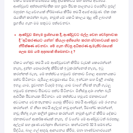
ඒකට සමස්ත සමාජයේ ඍජු දායකත්වය සහ සහාය අවශ්‍යයි.
ආණ්ඩුවේ අත්තනෝමතික සහ ප්‍රජා පීඩක පාලනයට එරෙහිව පුළුල්
බහුජන බලවේගයක් නිර්මාණය කිරීම තමයි අපේ අරමුණ. ඒක එක
රැයකින් කරන්න බැහැ. නමුත් මේ කෙටි කාලය තුළ අපි ලබාගත්
ප්‍රගතිය ගැන මම සතුටට පත්වෙනවා.
ආණ්ඩුව ඕනෑම ප්‍රශ්නයක දී, ආණ්ඩුවට එල්ල වෙන චෝදනාවක
දී ‘අධිකරණයට යන්න
’
කියලා අභියෝග කරන ස්වභාවයක් අපට
නිරීක්ෂණ වෙනවා. මේ ගැන හිටපු අධිකරණ ඇමැතිවරයෙක්
ලෙස ඔබ යම් අදහසක් තිබෙනවා ද ?
ඒකට හේතුව තමයි මේ ආණ්ඩුවෙන් කිසිම වැඩක් කෙරෙන්නේ
නැහැ, දුන්න පොරොන්දු කිසිවක් ඉටුකරන්නෙත් නැහැ, ඉටු
කරන්නත් බැහැ. මේ තත්ත්වය හමුවේ ජනතාව විශාල අසහනයකට
පත්ව සිටිනවා. රුපියල අවප්‍රමාණය වීම, ඉන්ධන සහ විදුලි ගාස්තු
ඉහළ යාම, ප්‍රවාහන වියදම් ඉහළ යාම වාගේ නිමක් නැති ගැටලු
හමුවේ ජනතාව පීඩාවට පත්ව සිටිනවා. මිනිස්සු දරා ගන්න බැරි
ආර්ථික පීඩනයක සිටිනවා. මේ තත්ත්වය හමුවේ ජනතාවගේ
අවධානය වෙත තැනකට යොමු කිරීමට තමයි ආණ්ඩුව මේ රංගනය
කරන්නේ. ඒ නිසා තමයි අල්ලස් නඩු දාන්නේ, රිමාන්ඩ් කරන්නේ,
නඩු තීන්දු ගැන කලින් ප්‍රකාශ කරන්නේ. නමුත් දැන් ඒ කිසිම දේකට
ජනතාවගේ ආකර්ෂණයක් නැහැ. ඒ වගේම මේ ආණ්ඩුවටත් බරපතළ
අල්ලස් සහ දූෂණ චෝදනා තිබෙනවා. කන්ටේනර් 323 සම්බන්ධ
සිද්ධිය, බාල ගල් අඟුරු ආනයනය කිරීම, මහා භාණ්ඩාගාරයෙන්