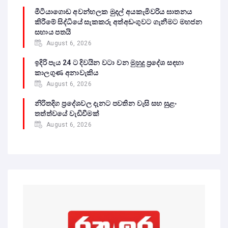
මීටියාගොඩ අවන්හලක මුදල් අයකැමිවරිය ඝාතනය
කිරීමේ සිද්ධියේ සැකකරු අත්අඩංගුවට ගැනීමට මහජන
සහාය පතයි
August 6, 2026
ඉදිරි පැය 24 ට දිවයින වටා වන මුහුදු ප්‍රදේශ සඳහා
කාලගුණ අනාවැකිය
August 6, 2026
නිරිතදිග ප්‍රදේශවල දැනට පවතින වැසි සහ සුළං
තත්ත්වයේ වැඩිවීමක්
August 6, 2026