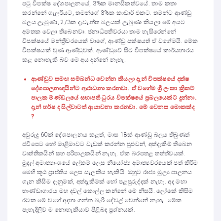
පටු විපක්ෂ දේශපාලනයේ, 3%ක මානසිකත්වයේ. තාම කතා
කරන්නේ ගැලරියට, තමන්ගේ 3%ක කාඩාර් එකට. තමන්ට ආණ්ඩු
බලය ලැබුණා, 2/3ක දැවැන්ත බලයක් ලැබුණා කියලා මේ අයට
අමතක වෙලා තිබෙනවා. ජනාධිපතිවරයා තාම හැසිරෙන්නේ
විපක්ෂයේ මන්ත්‍රීවරයෙක් වාගේ, ආණ්ඩු පක්ෂයත් ඒ වගේමයි. මේක
විපක්ෂයක් වුණ ආණ්ඩුවක්. ආණ්ඩුවේ සිට විපක්ෂයේ කාර්යභාරය
කළ නොහැකි බව මේ අය දන්නේ නැහැ.
ආණ්ඩුව සමඟ සම්බන්ධ වෙන්න කියලා දැන් විපක්ෂයේ දක්ෂ
දේශපාලනඥයින්ට ආරාධනා කරනවා. ඒ වගේම ශ්‍රී ලංකා ක්‍රිකට්
පාලක මණ්ඩලයේ සභාපති ධුරය විපක්ෂයේ ප්‍රබලයෙක්ට දුන්නා.
දැන් හර්ෂ ද සිල්වාටත් ආයාචනා කරනවා. මේ වෙනස මොකක්ද
?
අවුරුදු 60ක් දේශපාලනය කළත්, මාස 18ක් ආණ්ඩු බලය තිබුණත්
ජවිපෙට හෝ මාළිමාවට වැඩක් කරන්න පුළුවන්, අත්දැකීම් තිබෙන
වෘත්තිකයින් සහ පරිපාලකයින් නැහැ. ඒක බරපතළ තත්ත්වයක්.
මුදල් අමාත්‍යාංශයේ ලේකම් ලෙස නියෝජ්‍ය අමාත්‍යවරයෙක් පත් කිරීම
මෙහි කූඨ ප්‍රාප්තිය ලෙස සැලකිය හැකියි. ඔහුට රාජ්‍ය මූල්‍ය පාලනය
ගැන කිසිම දැනුමක්, අත්දැකීමක් හෝ පළපුරුද්දක් නැහැ. අද මහා
භාණ්ඩාගාරය මහ දවල් කොල්ල කන්නේ මේ නිසයි. ලෝකේ කිසිම
රටක මේ වගේ අදහා ගන්න බැරි දේවල් වෙන්නේ නැහැ. මේක
පැහැදිලිව ම නොහැකියාව පිළිබඳ ප්‍රශ්නයක්.