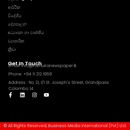
ආර්ථික
විදේශීය
දේශපාලන
අධ්‍යාපන හා වෘත්තීය
ව්‍යාපාරික
ක්‍රීඩා
Get In Touch
Email: info@rathuiranewspaper.lk
Phone: +94 11 212 1959
Address : No 21, 1/1 St. Joseph's Street, Grandpass
Colombo 14
© All Rights Reserved, Business Media International (Pvt) Ltd.