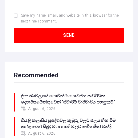
Save my name, email, and website in this browser for the
next time I comment.
Recommended
ත්‍රිකුණාමලයේ ගොවීන්ට ගොවිජන සංවර්ධන
දෙපාර්තමේන්තුවෙන් ‘ස්මාර්ට් වාරිමාර්ග පහසුකම්‘
August 6, 2026
වියළි කලාපීය ප්‍රදේශවල කුඹුරු වලට ජලය හිඟ වීම
හේතුවෙන් සිදුවූ වගා හානි වලට කඩිනමින් වන්දි
August 6, 2026