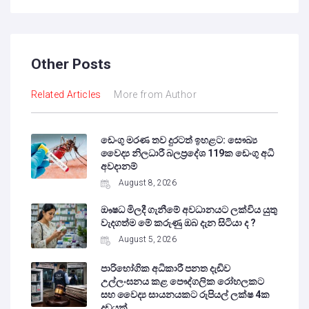
Other Posts
Related Articles
More from Author
ඩෙංගු මරණ තව දුරටත් ඉහළට: සෞඛ්‍ය
වෛද්‍ය නිලධාරී බලප්‍රදේශ 119ක ඩෙංගු අධි
අවදානම්
August 8, 2026
ඖෂධ මිලදී ගැනීමේ අවධානයට ලක්විය යුතු
වැදගත්ම මේ කරුණු ඔබ දැන සිටියා ද ?
August 5, 2026
පාරිභෝගික අධිකාරී පනත දැඩිව
උල්ලංඝනය කළ පෞද්ගලික රෝහලකට
සහ වෛද්‍ය සායනයකට රුපියල් ලක්ෂ 4ක
දඩයක්