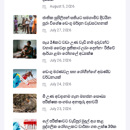
August 5, 2026
ජාතික සුපිලිපන් සතියට සමගාමීව දිවයින
පුරා විශේෂ ඩෙංගු මර්දන වැඩසටහනක්
July 27, 2026
පැය 24කට වඩා උණ වැඩි නම් දරුවන්ට
වහාම වෛද්‍ය ප්‍රතිකාර ලබා දෙන්න- රිජ්වේ
ආර්යා ළමා රෝහලේ අධ්‍යක්ෂ
July 26, 2026
ඩෙංගු මරණවල සහ රෝගීන්ගේ අඛණ්ඩ
වර්ධනයක්
July 24, 2026
මී උණ අවදානම ගැන මහජන සෞඛ්‍ය
පරීක්ෂක සංගමය අනතුරු අඟවයි
July 23, 2026
ලේ පරීක්ෂාවට වැඩිපුර මුදල් අය කළ
පුද්ගලික රෝහලකට වාර්තා ගත ලක්ෂ 30ක