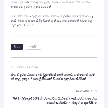
රෝග ලක්ෂණ අතර අධික උණ, හිසරදය, ඔක්කාරය සහ වමනය
ඇතුළු පොදු රෝග ලක්ෂණ පවතී.
මෙම තත්ත්වය දරුණු නොවන බවත් සම්පූර්ණයෙන්ම ප්‍රතිකාර කළ
හැකි බවත් ඒ සඳහා කිසිදු බියක් ඇති කර ගත නොහැකි බවත් ඔහු
වැඩි දුරටත් පැවසීය.
Health
Tags
Previous article
ජංගම දුරකථනය නැති වුණොත් හෝ සොරා ගත්තොත් කුම
ක් කළ යුතු ද ? පොලිසියෙන් විශේෂ දැනුවත් කිරීමක්
Next article
VAT බද්දෙන් 60%ක් ව්‍යාපාරිකයින්ගේ සාක්කුවට යන එක
නතර කරනවා – චතුරංග අබේසිංහ