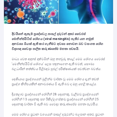
දිවයිනේ ඇතැම් ප්‍රදේශවල පාසල් දරුවන් අතර වෛරස්
මෙනින්ජයිටිස් රෝගය (
viral meningitis
) පැතිර යන නමුත්
අනවශ්‍ය බියක් ඇති කර ගැනීමට අවශ්‍ය නොවන බව වසංගත රෝග
විද්‍යාඥ වෛද්‍ය පාලිත කරුණාපේම මහතා පවසයි.
මාධ්‍ය වෙත අදහස් දක්වමින් ඔහු තහවුරු කළේ මෙම රෝගය වෛරස්
‘මෙනින්ජයිටිස් රෝගය’ ලෙස හඳුනාගෙන ඇති බවත්, සෞඛ්‍ය
බලධාරීන් තත්ත්වය පිළිබඳව පුළුල් පරීක්ෂණයක් පවත්වන බවත්ය.
දෙණියාය ප්‍රදේශයෙන් මුලින්ම වාර්තා වූ මෙම රෝගය දැන් තවත්
ප්‍රදේශ කිහිපයකින් අනාවරණය වී ඇති බව ද ඔහු හෙළි කළේය.
දියතලාව ප්‍රදේශයෙන් රෝගීන් 28 දෙනෙකු, වැලිමඩ ප්‍රදේශයෙන්
රෝගීන් 13 දෙනෙකු සහ රිකිල්ලගස්කඩ ප්‍රදේශයෙන් රෝගීන් 25
දෙනෙකු වාර්තා වී ඇති බව වෛද්‍ය කරුණාපේම මහතා පැවසීය.
මෙම රෝගය ප්‍රධාන වශයෙන් පාසල් දරුවන්ට බලපාන අතර, ප්‍රධාන