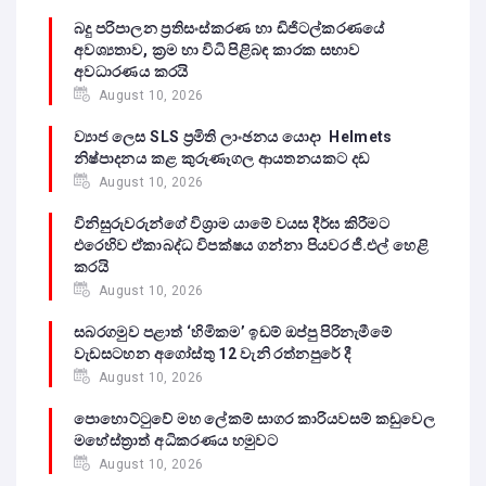
බදු පරිපාලන ප්‍රතිසංස්කරණ හා ඩිජිටල්කරණයේ
අවශ්‍යතාව, ක්‍රම හා විධි පිළිබඳ කාරක සභාව
අවධාරණය කරයි
August 10, 2026
ව්‍යාජ ලෙස SLS ප්‍රමිති ලාංඡනය යොදා Helmets
නිෂ්පාදනය කළ කුරුණෑගල ආයතනයකට දඩ
August 10, 2026
විනිසුරුවරුන්ගේ විශ්‍රාම යාමේ වයස දීර්ඝ කිරීමට
එරෙහිව ඒකාබද්ධ විපක්ෂය ගන්නා පියවර ජී.එල් හෙළි
කරයි
August 10, 2026
සබරගමුව පළාත් ‘හිමිකම’ ඉඩම් ඔප්පු පිරිනැමීමේ
වැඩසටහන අගෝස්තු 12 වැනි රත්නපුරේ දී
August 10, 2026
පොහොට්ටුවේ මහ ලේකම් සාගර කාරියවසම් කඩුවෙල
මහේස්ත්‍රාත් අධිකරණය හමුවට
August 10, 2026