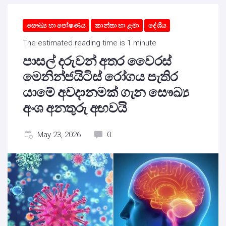
සෞඛ්‍ය හා පෝෂණය
කාන්තා හා ළමා
දේශීය
The estimated reading time is 1 minute
පාසල් දරුවන් අතර වෛරස්
මෙනින්ජයිටිස් රෝගය පැතිර
යාමේ අවදානමක් ගැන සෞඛ්‍ය
අංශ අනතුරු අඟවයි
May 23, 2026
0