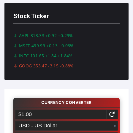
Stock Ticker
AAPL 313.33 +0.92 +0.29%
MSFT 499.99 +0.13 +0.03%
INTC 101.65 +1.84 +1.84%
GOOG 353.47 -3.15 -0.88%