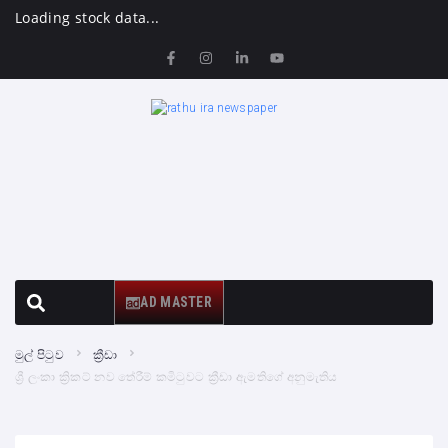
Loading stock data...
AD MASTER
මුල් පිටුව
ක්‍රීඩා
ශ්‍රී ලංකා ක්‍රිකට් නව තේරීම් කමිටුවට ක්‍රීඩා ඇමතිගේ අනුමැතිය