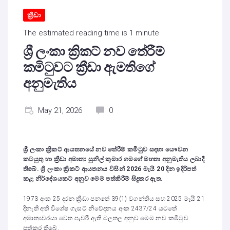
ක්‍රීඩා
The estimated reading time is 1 minute
ශ්‍රී ලංකා ක්‍රිකට් නව තේරීම්
කමිටුවට ක්‍රීඩා ඇමතිගේ
අනුමැතිය
May 21, 2026
0
ශ්‍රී ලංකා ක්‍රිකට් ආයතනයේ නව තේරීම් කමිටුව සඳහා යෞවන
කටයුතු හා ක්‍රීඩා අමාත්‍ය සුනිල් කුමාර ගමගේ මහතා අනුමැතිය ලබාදී
තිබේ. ශ්‍රී ලංකා ක්‍රිකට් ආයතනය විසින් 2026 මැයි 20 දින ඉදිරිපත්
කළ නිර්දේශයකට අනුව මෙම පත්කිරීම් සිදුකර ඇත.
1973 අංක 25 දරන ක්‍රීඩා පනතේ 39(1) වගන්තිය සහ 2025 මැයි 21
දිනැති අති විශේෂ ගැසට් නිවේදනය අංක 2437/24 යටතේ
අමාත්‍යවරයා වෙත පැවරී ඇති බලතල අනුව මෙම නව කමිටුව
පත්කර තිබේ.