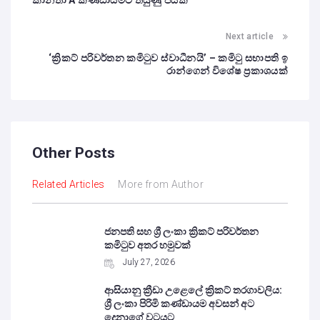
කාන්තා A කණ්ඩායමට තියුණු ජයක්
Next article
‘ක්‍රිකට් පරිවර්තන කමිටුව ස්වාධීනයි’ – කමිටු සභාපති ඉ
රාන්ගෙන් විශේෂ ප්‍රකාශයක්
Other Posts
Related Articles
More from Author
ජනපති සහ ශ්‍රී ලංකා ක්‍රිකට් පරිවර්තන
කමිටුව අතර හමුවක්
July 27, 2026
ආසියානු ක්‍රීඩා උළෙලේ ක්‍රිකට් තරගාවලිය:
ශ්‍රී ලංකා පිරිමි කණ්ඩායම අවසන් අට
දෙනාගේ වටයට