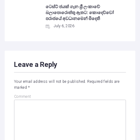
ටෙස්ට් ජයක් ගැන ශ්‍රී ලංකාවේ
බලාපොරොත්තු ඈතට: කොදෙව්වෝ
පරාජයේ අවධානමෙන් මිදෙති
July 6, 2026
Leave a Reply
Your email address will not be published.
Required fields are
marked
*
Comment