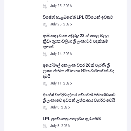
July 25, 2026
විෂේන් හැළඹගේත් LPL පිටියෙන් ඉවතට
July 25, 2026
ආසියානු වයස අවුරුදු 23 න් පහළ මලල
ක්‍රීඩා ශූරතාවලිය: ශ්‍රී ලංකාවට පදක්කම්
තුනක්
July 14, 2026
අයෝමාල් අකලංක වසර 26ක් පැරණි ශ්‍රී
ලංකා ජාතික ජවන හා පිටිය වාර්තාවක් බිඳ
දමයි
July 11, 2026
දිනේෂ් චන්දිමාල්ගේ වේගවත් පිතිහරඹයක්:
ශ්‍රී ලංකාවේ අවසන් උත්සාහය ව්‍යාර්ථ වෙයි
July 8, 2026
LPL ප්‍රවේශපත්‍ර අලෙවිය ඇරැඹෙයි
July 8, 2026