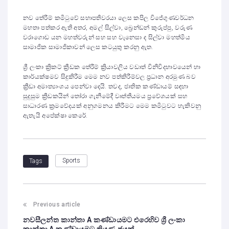
නව තේරීම් කමිටුවේ සභාපතිවරයා ලෙස කපිල විජේගුණවර්ධන
මහතා පත්කර ඇති අතර, අමල් සිල්වා, බ්‍රෙන්ඩන් කුරුප්පු, වරුණ
වරාගොඩ යන මහත්වරුන් සහ සහ වැනෙසා ද සිල්වා මහත්මිය
සාමාජික සාමාජිකාවන් ලෙස කටයුතු කරනු ඇත.
ශ්‍රී ලංකා ක්‍රිකට් ක්‍රීඩක තේරීම් ක්‍රියාවලිය වඩාත් විනිවිදභාවයෙන් හා
කාර්යක්ෂමව සිදුකිරීම මෙම නව පත්කිරීම්වල ප්‍රධාන අරමුණ බව
ක්‍රීඩා අමාත්‍යාංශය පෙන්වා දෙයි. තවද, ජාතික කණ්ඩායම් සඳහා
සුදුසුම ක්‍රීඩකයින් තෝරා ගැනීමේදී වෘත්තීයමය ප්‍රවේශයක් සහ
සාධාරණ ක්‍රමවේදයක් අනුගමනය කිරීමට මෙම කමිටුවට හැකිවනු
ඇතැයි අපේක්ෂා කෙරේ.
Sports
Tags
Previous article
නවසීලන්ත කාන්තා A කණ්ඩායමට එරෙහිව ශ්‍රී ලංකා