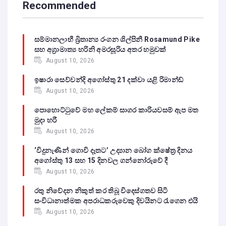
Recommended
සම්මානලාභී බ්‍රිතාන්‍ය රංගන ශිල්පිනී Rosamund Pike
සහ අග්‍රාමාත්‍ය හරිනි අමරසූරිය අතර හමුවක්
August 10, 2026
ඉෂාරා සෙව්වන්දි අගෝස්තු 21 දක්වා යළි රිමාන්ඩ්
August 10, 2026
පොහොට්ටුවේ මහ ලේකම් සාගර කාරියවසම් ඇප මත
මුදා හරී
August 10, 2026
‘විදුනැණින් ගොවි දෑතට’ උද්‍යාන බෝග ක්ෂේත්‍ර දිනය
අගෝස්තු 13 සහ 15 දිනවල ගන්නෝරුවේ දී
August 10, 2026
රතු නිවේදන නිකුත් කර තිබූ විදෙස්ගතව සිටි
සංවිධානාත්මක අපරාධකරුවෙකු දිවයිනට රැගෙන එයි
August 10, 2026