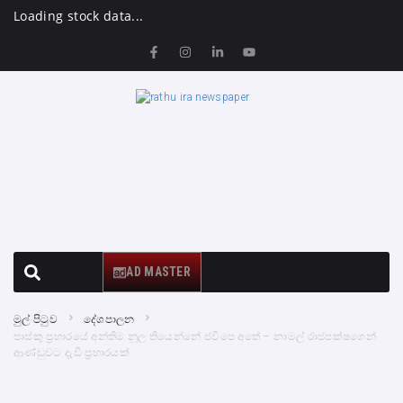
Loading stock data...
AD MASTER
මුල් පිටුව
දේශපාලන
පාස්කු ප්‍රහාරයේ අන්තිම නූල තියෙන්නේ ජවිපෙ අතේ – නාමල් රාජපක්ෂගෙන්
ආණ්ඩුවට දැඩි ප්‍රහාරයක්