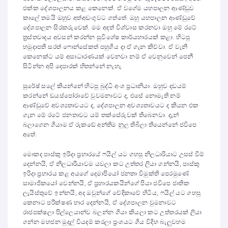
එක්ක දේශපාලනය කළ කෙනෙක්. ඒ වගේම යහපාලන ආණ්ඩුව
කාලේ තමයි ඔහුව අත්අඩංගුවට ගත්තේ. ඔහු යහපාලන ආණ්ඩුවේ
දේශපාලන සිරකරුවෙක්. මම අදත් විශ්වාස කරනවා ඔහු මේ රටේ
ත්‍රස්තවාදය අවසන් කරන්න සුවිශේෂ කාර්යභාරයක් කළා. හිටපු
හමුදාපති සරත් ෆොන්සේකත් පහුගිය දා ඒ ගැන කිව්වා. ඒ වැනි
කෙනෙක්ට යම් අසාධාරණයක් වෙනවා නම් ඒ වෙනුවෙන් පෙනී
සිටින්න අපි දෙපාරක් හිතන්නේ නැහැ.
සුරේෂ් සලේ කියන්නේ හිටපු බුද්ධි අංශ ප්‍රධානියා. ඔහුව දඩයම්
කරන්නේ ඩයස්පෝරාවේ වුවමනාවට ද, එසේ නොමැති නම්
ආණ්ඩුවේ අවශ්‍යතාවයට ද, දේශපාලන අවශ්‍යතාවයට ද කියන එක
ගැන මේ රටේ ජනතාවට යම් තක්සේරුවක් තිබෙනවා. දැන්
බලාගෙන ගියාම ඒ රූකඩේ අන්තිම නූල තිබිලා තියෙන්නේ ජවිපෙ
අතේ.
මොකද පාස්කු ඉරිදා ප්‍රහාරයේ ෆයිල් යට ගහපු නිලධාරියාට උසස් වීම්
දෙන්නයි, ඒ නිලධාරියාවම යවලා කට උත්තර ලියා ගන්නයි, පාස්කු
ඉරිදා ප්‍රහාරය කළ අයගේ දෙමාපියෝ ජනතා විමුක්ති පෙරමුණේ
සාමාජිකයෝ වෙන්නයි, ඒ ප්‍රහාරයකයින්ගේ පියා ජවිපෙ ජාතික
ලැයිස්තුවේ ඉන්නයි, අද ඔවුන්ගේ වේදිකාවේ හිටිය, ෆයිල් යට ගහපු
කෙනාට පරීක්ෂණ භාර දෙන්නයි, ඒ දේශපාලන වුමනාවට
රාජපක්ෂලා පිල්ලෙයාන්ව බලන්න ගියා කියලා කට උත්තරයක් ලියා
ගන්න මහජන මුදල් වියදම් කරලා ප්‍රංශයට ගිය විදිහ බැලුවහම