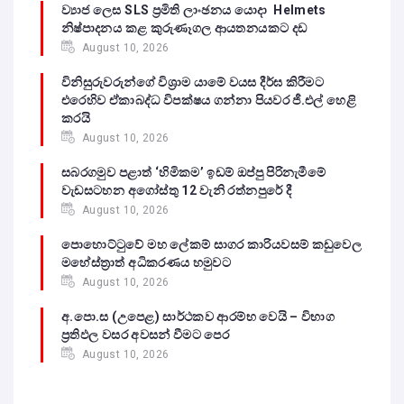
ව්‍යාජ ලෙස SLS ප්‍රමිති ලාංඡනය යොදා Helmets
නිෂ්පාදනය කළ කුරුණෑගල ආයතනයකට දඩ
August 10, 2026
විනිසුරුවරුන්ගේ විශ්‍රාම යාමේ වයස දීර්ඝ කිරීමට
එරෙහිව ඒකාබද්ධ විපක්ෂය ගන්නා පියවර ජී.එල් හෙළි
කරයි
August 10, 2026
සබරගමුව පළාත් ‘හිමිකම’ ඉඩම් ඔප්පු පිරිනැමීමේ
වැඩසටහන අගෝස්තු 12 වැනි රත්නපුරේ දී
August 10, 2026
පොහොට්ටුවේ මහ ලේකම් සාගර කාරියවසම් කඩුවෙල
මහේස්ත්‍රාත් අධිකරණය හමුවට
August 10, 2026
අ.පො.ස (උපෙළ) සාර්ථකව ආරම්භ වෙයි – විභාග
ප්‍රතිඵල වසර අවසන් වීමට පෙර
August 10, 2026