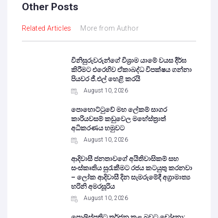
Other Posts
Related Articles
More from Author
විනිසුරුවරුන්ගේ විශ්‍රාම යාමේ වයස දීර්ඝ
කිරීමට එරෙහිව ඒකාබද්ධ විපක්ෂය ගන්නා
පියවර ජී.එල් හෙළි කරයි
August 10, 2026
පොහොට්ටුවේ මහ ලේකම් සාගර
කාරියවසම් කඩුවෙල මහේස්ත්‍රාත්
අධිකරණය හමුවට
August 10, 2026
ආදිවාසී ජනතාවගේ අයිතිවාසිකම් සහ
සංස්කෘතිය සුරැකීමට රජය කටයුතු කරනවා
– ලෝක ආදිවාසී දින සැමරුමේදී අග්‍රාමාත්‍ය
හරිනි අමරසූරිය
August 10, 2026
පොලිස්පතිට තර්ජන කළ බවට චෝදනා: