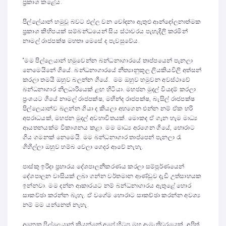
ප්‍රකාශ කළේය.
පිල්ලේයාන් හමුවූ බවට එල්ල වන චෝදනා ඇතුළු ආන්දෝලනාත්මක
ප්‍රකාශ කිහිපයක් සම්බන්ධයෙන් සිය ස්ථාවරය පැහැදිලි කරමින්
නාමල් රාජපක්ෂ මහතා මෙසේ ද පැවසුවේය.
“මම පිල්ලෙයාන් හමුවෙන්න බන්ධනාගාරයේ තාප්පයෙන් පැනලා
නෙමෙයිනේ ගියේ. බන්ධනාගාරයේ නීත්‍යානුකූල ලියකියවිලි අත්සන්
කරලා තමයි ඔහුව බලන්න ගියේ. මම ඔහුව හමුවන අවස්ථාවේ
බන්ධනාගාර නිලධාරියෙක් ළඟ හිටියා. මහජන මුදල් වියදම් කරලා
ප්‍රංශයට ගියේ නාමල් රාජපක්ෂ, මහින්ද රාජපක්ෂ, බැසිල් රාජපක්ෂ
පිල්ලෙයාන්ව බලන්න ගියා ද කියලා අහගෙන එන්න නම් ඒක හරි
අපරාධයක්, මහජන මුදල් අවභාවිතයක්. මොකද ඒ ගැන හැම මාධ්‍ය
ආයතනයක්ම විකාශනය කළා. මම මාධ්‍ය අරගෙන ගියේ, හොරාට
ගිය ගමනක් නෙමෙයි. මම බන්ධනාගාර තාප්පෙන් පැනලා රෑ
ගිහිල්ලා ඔහුව හම්බ වෙලා ගෙදර ආවේ නැහැ.
පාස්කු ඉරිදා ප්‍රහාරය දේශපාලනීකරණය කරලා සම්පූර්ණයෙන්
දේශපාලන වාසියක් ලබා ගන්න වර්තමාන ආණ්ඩුව දැඩි උත්සාහයක
ඉන්නවා. මම දන්න ආකාරයට නම් බන්ධනාගාරය ඇතුළේ හොර
සාකච්ඡා කරන්න බැහැ. ඒ වගේම හොරාට සාකච්ඡා කරන්න අවශ්‍ය
නම් මම යන්නෙත් නැහැ.
අනෙක පිල්ලෙයාන් කියන්නේ අපේ හිටපු මහ ඇමැතිවරයෙක්, අපිත්