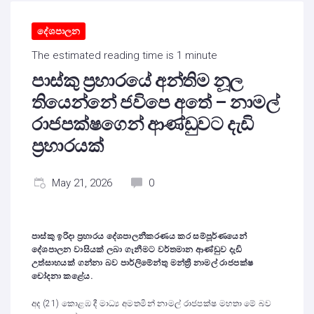
දේශපාලන
The estimated reading time is 1 minute
පාස්කු ප්‍රහාරයේ අන්තිම නූල
තියෙන්නේ ජවිපෙ අතේ – නාමල්
රාජපක්ෂගෙන් ආණ්ඩුවට දැඩි
ප්‍රහාරයක්
May 21, 2026
0
පාස්කු ඉරිදා ප්‍රහාරය දේශපාලනීකරණය කර සම්පූර්ණයෙන්
දේශපාලන වාසියක් ලබා ගැනීමට වර්තමාන ආණ්ඩුව දැඩි
උත්සාහයක් ගන්නා බව පාර්ලිමේන්තු මන්ත්‍රී නාමල් රාජපක්ෂ
චෝදනා කළේය.
අද (21) කොළඹ දී මාධ්‍ය අමතමින් නාමල් රාජපක්ෂ මහතා මේ බව