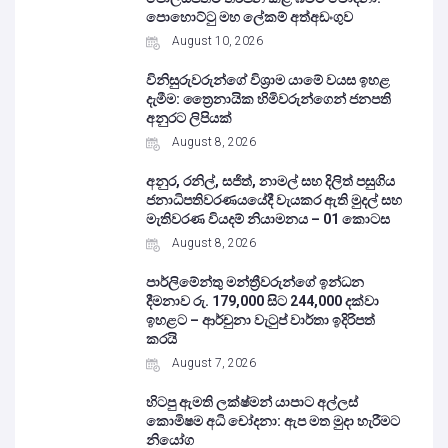
පොහොට්ටු මහ ලේකම් අත්අඩංගුව
August 10, 2026
විනිසුරුවරුන්ගේ විශ්‍රාම යාමේ වයස ඉහළ
දැමීම: ත්‍රෛනායික හිමිවරුන්ගෙන් ජනපති
අනුරට ලිපියක්
August 8, 2026
අනුර, රනිල්, සජිත්, නාමල් සහ දිලිත් පසුගිය
ජනාධිපතිවරණයයේදී වැයකර ඇති මුදල් සහ
මැතිවරණ වියදම් නියාමනය – 01 කොටස
August 8, 2026
පාර්ලිමේන්තු මන්ත්‍රීවරුන්ගේ ඉන්ධන
දීමනාව රු. 179,000 සිට 244,000 දක්වා
ඉහළට – ආර්චුනා වැටුප් වාර්තා ඉදිරිපත්
කරයි
August 7, 2026
හිටපු ඇමති ලක්ෂ්මන් යාපාට අල්ලස්
කොමිෂම අධි චෝදනා: ඇප මත මුදා හැරීමට
නියෝග