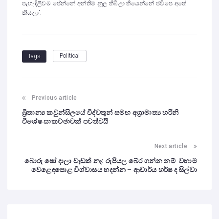
පැහැදිලිවම පේන්නේ අන්තිම නූල තිබිලා තියෙන්නේ ජවිපෙ අතේ
කියලා”.
Political
Tags
Previous article
බ්‍රිතාන්‍ය කවුන්සිලයේ විද්වතුන් සමඟ අග්‍රාමාත්‍ය හරිනි
විශේෂ සාකච්ඡාවක් පවත්වයි
Next article
බොරු ෂෝ දාලා වැඩක් නෑ: රුපියල බේර ගන්න නම් වහාම
වෙළෙඳපොළ විශ්වාසය හදන්න – ආචාර්ය හර්ෂ ද සිල්වා