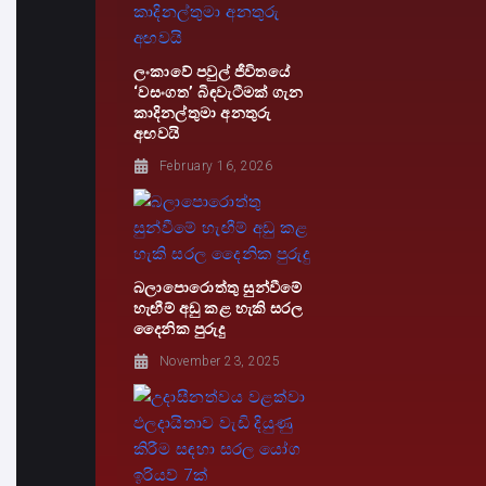
ලංකාවේ පවුල් ජීවිතයේ
‘වසංගත’ බිඳවැටීමක් ගැන
කාදිනල්තුමා අනතුරු
අඟවයි
February 16, 2026
බලාපොරොත්තු සුන්වීමේ
හැඟීම් අඩු කළ හැකි සරල
දෛනික පුරුදු
November 23, 2025