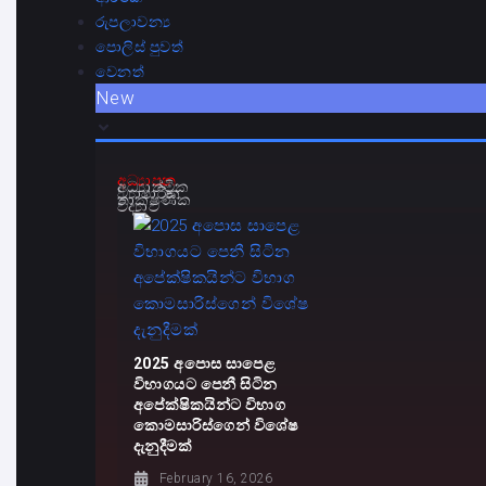
රුපලාවන්‍ය
පොලිස් පුවත්
වෙනත්
New
අධ්‍යාපන
අධ්‍යාත්මික
ව්‍යාපාරික
තාක්ෂණික
විද්‍යාව
2025 අපොස සාපෙළ
විභාගයට පෙනී සිටින
අපේක්ෂිකයින්ට විභාග
කොමසාරිස්ගෙන් විශේෂ
දැනුදීමක්
February 16, 2026