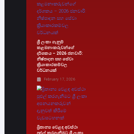
ශ්‍රී ලංකා ගැනුම්
කළමනාකරුවන්ගේ
දර්ශකය – 2026 ජනවාරි:
නිෂ්පාදන සහ සේවා
ක්‍රියාකාරකම්වල
වර්ධනයක්
February 17, 2026
බ්‍රිතාන්‍ය වෙළඳ අවස්ථා
පුළුල් කරගැනීමට ශ්‍රී ලංකා