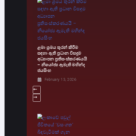
ළමා ශ්‍රමය තුරන් කිරීම
සඳහා ඇති ප්‍රධාන විසඳුම
අධ්‍යාපන ප්‍රතිසංස්කරණයයි
– නියෝජ්‍ය ඇමැති මහින්ද
ජයසිංහ
February 13, 2026