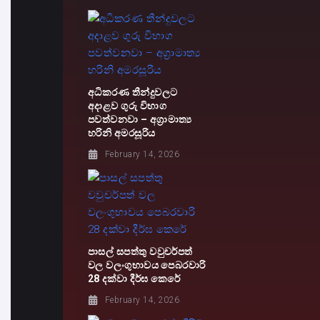
අධිකරණ තීන්දුවලට
අදාළව ගුරු විභාග
පවත්වනවා – අග්‍රාමාත්‍ය
හරිනි අමරසූරිය
February 14, 2026
පාසල් සපත්තු වවුචර්පත්
වල වලංගුභාවය පෙබරවාරි
28 දක්වා දීර්ඝ කෙරේ
February 14, 2026