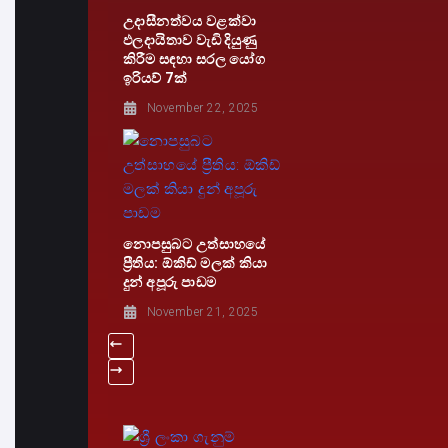
උදාසීනත්වය වළක්වා
ඵලදායිතාව වැඩි දියුණු
කිරීම සඳහා සරල යෝග
ඉරියව් 7ක්
November 22, 2025
නොපසුබට උත්සාහයේ
ප්‍රීතිය: ඕකිඩ් මලක් කියා
දුන් අපූරු පාඩම
November 21, 2025