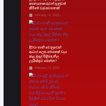
අපනයනකරුවන් දැනුවත්
කිරීමේ වැඩසටහනක්
February 16, 2026
දිට්වා හානි වෙනුවෙන්
ආධාර ලෙස මෙතෙක් වැය
කළ මුදල් පිළිබඳ නිල
ලැයිස්තුව මෙන්න !
February 13, 2026