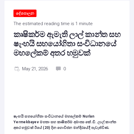
දේශපාලන
The estimated reading time is 1 minute
කෘෂිකර්ම ඇමැති ලාල් කාන්ත සහ
ෂැංහයි සහයෝගිතා සංවිධානයේ
මහලේකම් අතර හමුවක්
May 21, 2026
0
ෂැංහයි සහයෝගිතා සංවිධානයේ මහලේකම්
Nurlan
Yermekbayev
මහතා සහ කෘෂිකර්ම අමාත්‍ය කේ.ඩී. ලාල් කාන්ත
අතර හමුවක් ඊයේ (
20)
දින ගොවිජන මන්දිරයේදී පැවැත්විණ.