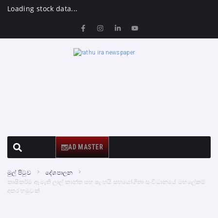
Loading stock data...
AD MASTER
මුල් පිටුව
දේශපාලන
කෘෂිකර්ම ඇමැති ලාල් කාන්ත සහ ෂැංහයි සහයෝගිතා සංවිධානයේ මහලේකම්
අතර හමුවක්