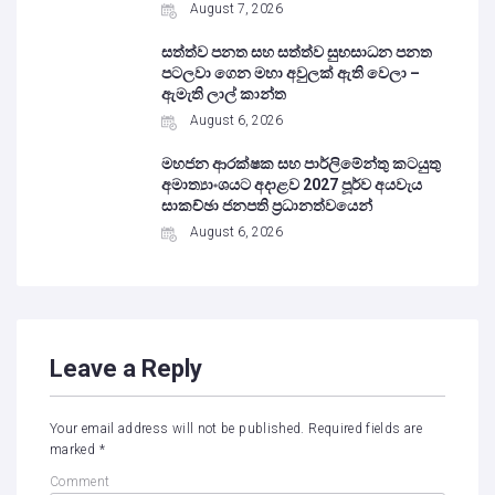
August 7, 2026
සත්ත්ව පනත සහ සත්ත්ව සුභසාධන පනත
පටලවා ගෙන මහා අවුලක් ඇති වෙලා –
ඇමැති ලාල් කාන්ත
August 6, 2026
මහජන ආරක්ෂක සහ පාර්ලිමේන්තු කටයුතු
අමාත්‍යාංශයට අදාළව 2027 පූර්ව අයවැය
සාකච්ඡා ජනපති ප්‍රධානත්වයෙන්
August 6, 2026
Leave a Reply
Your email address will not be published.
Required fields are
marked
*
Comment