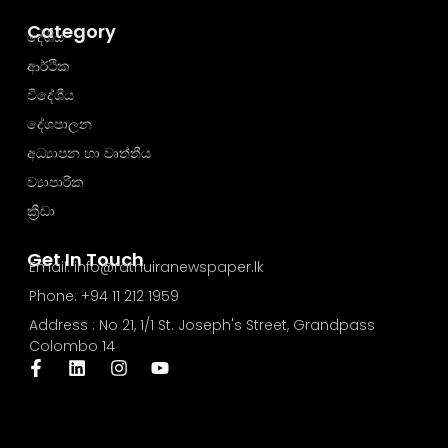
Category
දේශීය
ආර්ථික
විදේශීය
දේශපාලන
අධ්‍යාපන හා වෘත්තීය
ව්‍යාපාරික
ක්‍රීඩා
Get In Touch
Email: info@rathuiranewspaper.lk
Phone: +94 11 212 1959
Address : No 21, 1/1 St. Joseph's Street, Grandpass
Colombo 14