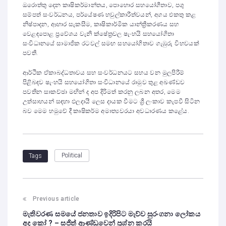
ඔරොත්තු දෙන කෘෂිකර්මාන්තය, පොහොර සහයෝගීතාව, පශු
සම්පත් සංවර්ධනය, පර්යේෂණ හවුල්කාරීත්වයන්, අගය එකතු කළ
නිෂ්පාදන, ආහාර සැකසීම, කෘෂිකාර්මික යාන්ත්‍රීකරණය සහ
වෙළඳපොළ ප්‍රවේශය වැනි ක්ෂේත්‍රවල ෂැංහයි සහයෝගිතා
සංවිධානයේ සාමාජික රටවල් සමඟ සහයෝගිතාව ගැඹුරු විභවයක්
පවතී.
ආර්ථික ඒකාබද්ධතාවය සහ සංවර්ධනයට සහය වන මුලපිරීම්
පිළිබඳව ෂැංහයි සහයෝගිතා සංවිධානයේ රාමුව තුළ අඛණ්ඩව
පවතින සාකච්ඡා මඟින් ද අප දිරිමත් කරනු ලබන අතර, මෙම
උත්සාහයන් සඳහා ඵලදායී ලෙස දායක වීමට ශ්‍රී ලංකාව කැපවී සිටින
බව මෙම හමුවේ දී කෘෂිකර්ම අමාත්‍යවරයා අවධාරණය කළේය.
Political
Tags
Previous article
මැතිවරණ සමයේ ජනතාව ඉදිරිපිට මැව්ව සුරංගනා ලෝකය
අද කෝ ? – සජිත් ආණ්ඩුවෙන් ප්‍රශ්න කරයි