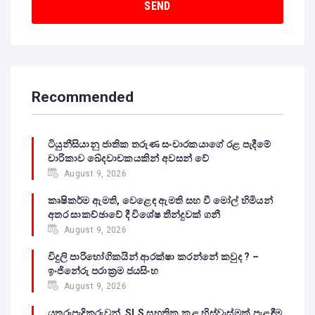
Recommended
ටියුනීසියානු ජාතික තරුණ සංචාරකයාගේ රළ පැදීමේ
චාරිකාව ඛේදවාචකයකින් අවසන් වේ‍
August 9, 2026
කෘෂිකර්ම ඇමති, වෙළෙඳ ඇමති සහ වී මෝල් හිමියන්
අතර සාකච්ඡාවේ දී විශේෂ තීන්දුවක් ගනී
August 9, 2026
විදුලි පාරිභෝගිකයින් ආරක්ෂා කරන්නේ කවුද ? –
ඉංජිනේරු පරාක්‍රම ජයසිංහ
August 9, 2026
යතුරුපැදිකරුවන් SLS සහතික කළ හිස්වැස්මක් පැළඳීම