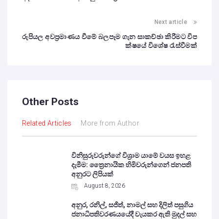
Next article
රුපියල අවප්‍රමාණය වීමේ බලපෑම ගැන සාකච්ඡා කිරීමට විප
ක්ෂයේ විශේෂ රැස්වීමක්
Other Posts
Related Articles
More from Author
විනිසුරුවරුන්ගේ විශ්‍රාම යාමේ වයස ඉහළ
දැමීම: ත්‍රෛනායික හිමිවරුන්ගෙන් ජනපති
අනුරට ලිපියක්
August 8, 2026
අනුර, රනිල්, සජිත්, නාමල් සහ දිලිත් පසුගිය
ජනාධිපතිවරණයයේදී වැයකර ඇති මුදල් සහ