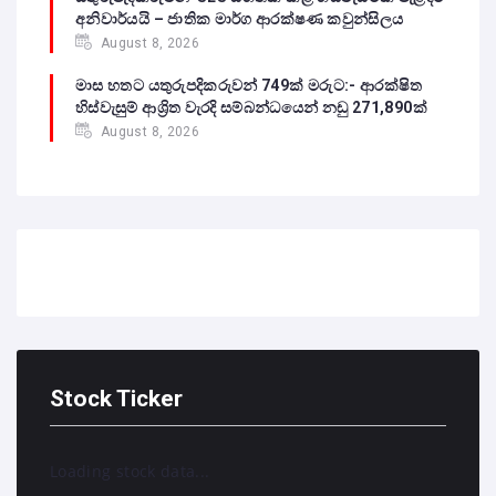
අනිවාර්යයි – ජාතික මාර්ග ආරක්ෂණ කවුන්සිලය
August 8, 2026
මාස හතට යතුරුපදිකරුවන් 749ක් මරුට:- ආරක්ෂිත
හිස්වැසුම් ආශ්‍රිත වැරදි සම්බන්ධයෙන් නඩු 271,890ක්
August 8, 2026
Stock Ticker
Loading stock data...