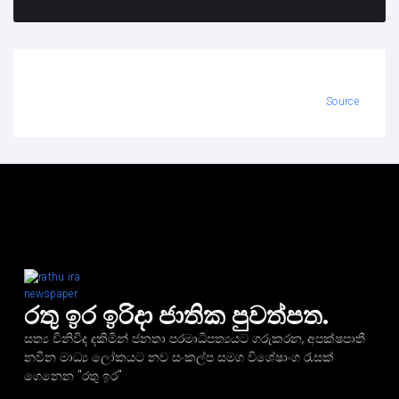
Source
රතු ඉර ඉරිදා ජාතික පුවත්පත.
සත්‍ය විනිවිද දකිමින් ජනතා පරමාධිපත්‍යයට ගරුකරන, අපක්ෂපාතී
නවීන මාධ්‍ය ලෝකයට නව සංකල්ප සමග විශේෂාංග රැසක්
ගෙනෙන "රතු ඉර"