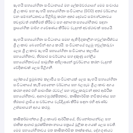
ෂැංහයි සහයෝගිතා සංවිධානයේ මහ ලේකම්වරයාගේ මෙම සංචාරය
ශ්‍රී ලංකාව සහ ෂැංහයි සහයෝගිතා සංවිධානය (SCO) අතර වර්ධනය
වන සම්බන්ධතාවය පිළිබිඹු කරන අතර දෙරටේ සම්බන්ධතාවය
තවදුරටත් ශක්තිමත් කිරීමට සහ අනාගත සහයෝගීතාව සඳහා
ප්‍රායෝගික මාර්ග ගවේෂණය කිරීමට වැදගත් අවස්ථාවක් සපයයි.
ෂැංහයි සහයෝගිතා සංවිධානය සමඟ ඇති දිගුකාලීන හවුල්කාරීත්වය
ශ්‍රී ලංකාව බෙහෙවින් අගය කරයි. සංවිධානයේ පළමු හවුල්කරුවා
ලෙස ශ්‍රී ලංකාව ෂැංහයි සහයෝගිතා සංවිධානය කලාපීය
සහයෝගීතාව, තිරසාර සංවර්ධනය සහ දකුණු ගෝලීය
සහයෝගීතාවයේ සාමූහික අභිලාෂයන් ප්‍රවර්ධනය කරන වැදගත්
වේදිකාවක් ලෙස පිළිගනී.
ලෝකයේ ප්‍රමුඛතම කලාපීය සංවිධානයක් ලෙස ෂැංහයි සහයෝගිතා
සංවිධානයේ කැපී පෙනෙන වර්ධනය සහ බලපෑම ශ්‍රී ලංකාව අගය
කරන අතර එහි සාමාජික රටවල් සහ හවුලුකරුවන් අතර ආර්ථික
සහයෝගීතාව, ආහාර සුරක්ෂිතතාව, කෘෂිකාර්මික නවීකරණය සහ
තිරසාර ග්‍රාමීය සංවර්ධනය වැඩිදියුණ කිරීම සඳහා එහි අඛණ්ඩ
උත්සාහයන් අගය කරමු.
කෘෂිකර්මාන්තය ශ්‍රී ලංකාවේ ආර්ථිකයේ, ජීවනෝපායන්වල සහ
ජාතික ආහාර සුරක්සිතතා න්‍යාය පත්‍රයේ මූලික අංගයක් ලෙස පවතී.
මෙම සහයෝගීතාවය මත කෘෂිකාර්මික තාක්ෂණය, දේශගුණයට