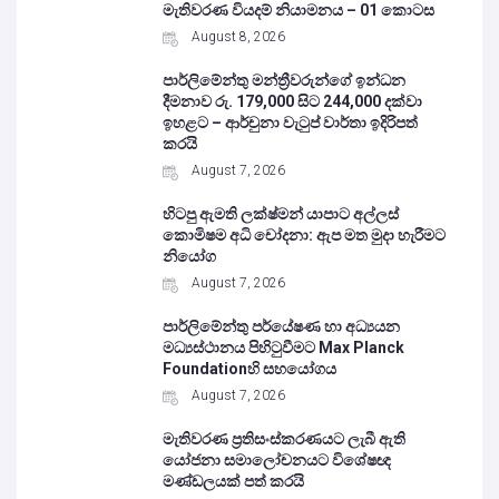
මැතිවරණ වියදම් නියාමනය – 01 කොටස
August 8, 2026
පාර්ලිමේන්තු මන්ත්‍රීවරුන්ගේ ඉන්ධන
දීමනාව රු. 179,000 සිට 244,000 දක්වා
ඉහළට – ආර්චුනා වැටුප් වාර්තා ඉදිරිපත්
කරයි
August 7, 2026
හිටපු ඇමති ලක්ෂ්මන් යාපාට අල්ලස්
කොමිෂම අධි චෝදනා: ඇප මත මුදා හැරීමට
නියෝග
August 7, 2026
පාර්ලිමේන්තු පර්යේෂණ හා අධ්‍යයන
මධ්‍යස්ථානය පිහිටුවීමට Max Planck
Foundationහි සහයෝගය
August 7, 2026
මැතිවරණ ප්‍රතිසංස්කරණයට ලැබී ඇති
යෝජනා සමාලෝචනයට විශේෂඥ
මණ්ඩලයක් පත් කරයි