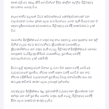
තෘණ භූමියට අදාළ කිරි ගොවීන්ගේ දීර්ඝ කාලීන ඉල්ලීම පිළිබඳවද
අවධානය යොමු විය.
නැගෙනහිර පළාතේ ධීවර කර්මාන්තයේ කේන්ද්‍රස්ථානයක් වන
වාලච්චේන වරාය පූර්ණ ලෙස සංවර්ධනයට ගෙන ඇති පියවර සහ ඒ
සඳහා ප්‍රදීපාගාරයක අවශ්‍යතාවය පිළිබඳවද මෙහිදී සාකච්ඡාවට ලක්
විය.
එමෙන්ම දිස්ත්‍රික්කයේ ගංවතුර පාලනය සඳහා වූ පෙර සූදානම සහ අලි
මිනිස් ගැටුම අවම කර ගැනීමට ක්‍රියාත්මක ව්‍යාපෘතිවල
ක්‍රියාකාරිත්වය සහ මතුව ඇති ගැටලු පිළිබඳවත් දිස්ත්‍රික්කයේ සෞඛ්‍ය
පහසුකම් වැඩිදියුණු කිරීමේ ව්‍යාපෘතිවල ප්‍රගතියද මෙහිදී
සමාලෝචනයට ලක් කෙරිණි.
දිට්වා සුළි කුණාටුවෙන් විනාශ වූ වගා බිම් සඳහා වන්දි ගෙවීමේ
වැඩසටහනේ ප්‍රගතිය, නිවාස හානි සඳහා වන්දි ගෙවීම් සහ නව
නිවාස ඉදිකිරීමේ වැඩසහනේ ප්‍රගතියද විමසූ ජනාධිපතිවරයා එම
කටයුතු කඩිනම් කරන ලෙස උපදෙස් දුන්නේය.
මඩකලපුව දිස්ත්‍රික්කය තුළ ප්‍රජාශක්ති වැඩසටහන ක්‍රියාත්මක වන
අන්දම සහ එහි ප්‍රගතිය මෙන්ම මතුව ඇති ගැටලු පිළිබඳවද මෙහිදී
දීර්ඝ ලෙස සාකච්ඡා කරනු ලැබීය.