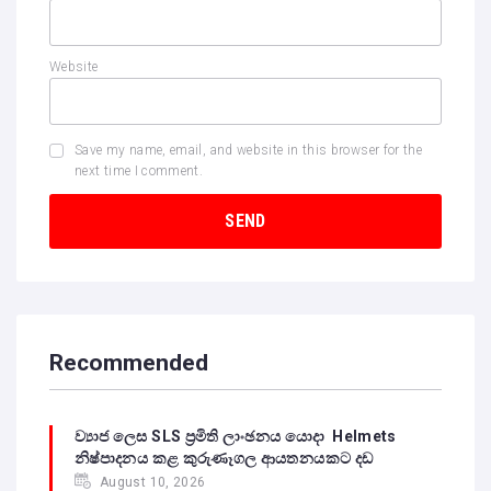
Website
Save my name, email, and website in this browser for the
next time I comment.
Recommended
ව්‍යාජ ලෙස SLS ප්‍රමිති ලාංඡනය යොදා Helmets
නිෂ්පාදනය කළ කුරුණෑගල ආයතනයකට දඩ
August 10, 2026