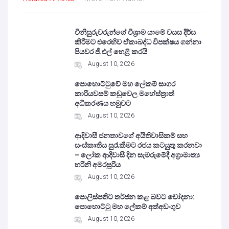
විනිසුරුවරුන්ගේ විශ්‍රාම යාමේ වයස දීර්ඝ
කිරීමට එරෙහිව ඒකාබද්ධ විපක්ෂය ගන්නා
පියවර ජී.එල් හෙළි කරයි
August 10, 2026
පොහොට්ටුවේ මහ ලේකම් සාගර
කාරියවසම් කඩුවෙල මහේස්ත්‍රාත්
අධිකරණය හමුවට
August 10, 2026
ආදිවාසී ජනතාවගේ අයිතිවාසිකම් සහ
සංස්කෘතිය සුරැකීමට රජය කටයුතු කරනවා
– ලෝක ආදිවාසී දින සැමරුමේදී අග්‍රාමාත්‍ය
හරිනි අමරසූරිය
August 10, 2026
පොලිස්පතිට තර්ජන කළ බවට චෝදනා:
පොහොට්ටු මහ ලේකම් අත්අඩංගුව
August 10, 2026