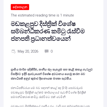
දේශපාලන
The estimated reading time is 1 minute
මඩකළපුව දිස්ත්‍රික් විශේෂ
සම්බන්ධීකරණ කමිටු රැස්වීම
ජනපති ප්‍රධානත්වයෙන්
May 20, 2026
0
ග්‍රාමීය මාර්ග ඉදිකිරීම, පානීය ජල සැපයුම සහ කැළි කසළ ගැටලුව
විසඳීමට ඉදිරි අයවැයෙන් විශේෂ අවධානය යොමු කරන බව
ජනාධිපති අනුර කුමාර දිසානායක මහතා පැවසීය.
ජනාධිපතිවරයා මේ බව සඳහන් කළේ අද (20) පෙරවරුවේ
මඩකළපුව දිස්ත්‍රික් ලේකම් කාර්යාලයේ පැවති විශේෂ දිස්ත්‍රික්
සම්බන්ධීකරණ කමිටු රැස්වීමට එක් වෙමිනි.
මඩකළපුව දිස්ත්‍රික්කයේ පානීය ජල, වාරි සහ කර්මාන්ත කටයුතු