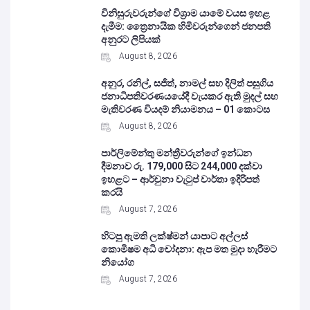
විනිසුරුවරුන්ගේ විශ්‍රාම යාමේ වයස ඉහළ
දැමීම: ත්‍රෛනායික හිමිවරුන්ගෙන් ජනපති
අනුරට ලිපියක්
August 8, 2026
අනුර, රනිල්, සජිත්, නාමල් සහ දිලිත් පසුගිය
ජනාධිපතිවරණයයේදී වැයකර ඇති මුදල් සහ
මැතිවරණ වියදම් නියාමනය – 01 කොටස
August 8, 2026
පාර්ලිමේන්තු මන්ත්‍රීවරුන්ගේ ඉන්ධන
දීමනාව රු. 179,000 සිට 244,000 දක්වා
ඉහළට – ආර්චුනා වැටුප් වාර්තා ඉදිරිපත්
කරයි
August 7, 2026
හිටපු ඇමති ලක්ෂ්මන් යාපාට අල්ලස්
කොමිෂම අධි චෝදනා: ඇප මත මුදා හැරීමට
නියෝග
August 7, 2026