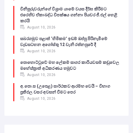
විනිසුරුවරුන්ගේ විශ්‍රාම යාමේ වයස දීර්ඝ කිරීමට
එරෙහිව ඒකාබද්ධ විපක්ෂය ගන්නා පියවර ජී.එල් හෙළි
කරයි
August 10, 2026
සබරගමුව පළාත් ‘හිමිකම’ ඉඩම් ඔප්පු පිරිනැමීමේ
වැඩසටහන අගෝස්තු 12 වැනි රත්නපුරේ දී
August 10, 2026
පොහොට්ටුවේ මහ ලේකම් සාගර කාරියවසම් කඩුවෙල
මහේස්ත්‍රාත් අධිකරණය හමුවට
August 10, 2026
අ.පො.ස (උපෙළ) සාර්ථකව ආරම්භ වෙයි – විභාග
ප්‍රතිඵල වසර අවසන් වීමට පෙර
August 10, 2026