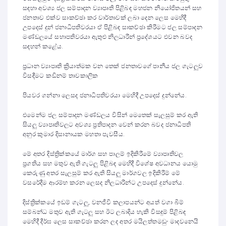
සඳහා අවශ්‍ය ජල සම්පාදන ව්‍යාපෘති පිළිබඳ මහජන නියෝජිතයන් සහ
ජනතාව එක්ව සාකච්ඡා කර වාර්තාවක් ලබා දෙන ලෙස මෙහිදී
උපදෙස් දුන් ජනාධිපතිවරයා ඒ පිළිබඳ සාකච්ඡා කිරීමට ජල සම්පාදන
මණ්ඩලයේ සභාපතිවරයා ඇතුළු නිලධාරීන් ප්‍රදේශයට එවන බවද
සඳහන් කළේය.
ප්‍රධාන ව්‍යාපෘති ක්‍රියාත්මක වන තෙක් ජනතාවගේ පානීය ජල ගැටලුව
විසඳීමට කඩිනම් තාවකාලික
පියවර ගන්නා ලෙසද ජනාධිපතිවරයා මෙහිදී උපදෙස් දුන්නේය.
එමෙන්ම ජල සම්පාදන මණ්ඩලය විසින් මෙතෙක් සැලසුම් කර ඇති
සියලු ව්‍යාපෘතිවලට අවශ්‍ය ප්‍රතිපාදන වෙන් කරන බවද ජනාධිපති
අනුර කුමාර දිසානායක මහතා පැවසීය.
මේ අතර දිස්ත්‍රික්කයේ මාර්ග සහ පාලම් ඉදිකිරීමේ ව්‍යාපෘතිවල
ප්‍රගතිය සහ මතුව ඇති ගැටලු පිළිබඳ මෙහිදී විශේෂ අවධානය යොමු
කෙරුණු අතර සැලසුම් කර ඇති සියලු මාර්ගවල ඉදිකිරීම් මේ
වසරේදීම ආරම්භ කරන ලෙසද නිලධාරීන්ට උපදෙස් දුන්නේය.
දිස්ත්‍රික්කයේ ඉඩම් ගැටලු, වනජීවි කලාපයන්ට අයත් වගා බිම්
සම්බන්ධ මතුව ඇති ගැටලු සහ ඊට ලබාදිය හැකි විසඳුම් පිළිබඳ
මෙහිදී දීර්ඝ ලෙස සාකච්ඡා කරන ලද අතර මයිලත්තමඩු- මාදවනෙයි