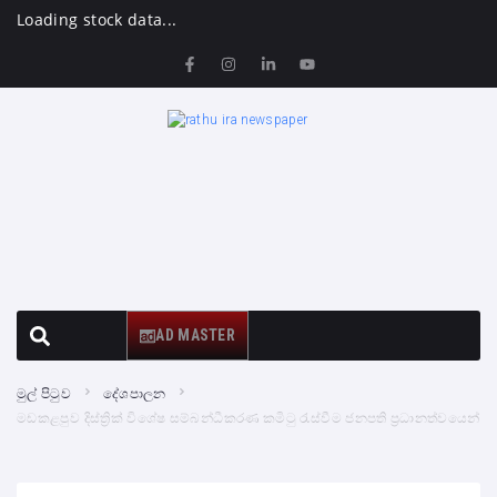
Loading stock data...
AD MASTER
මුල් පිටුව
දේශපාලන
මඩකළපුව දිස්ත්‍රික් විශේෂ සම්බන්ධීකරණ කමිටු රැස්වීම ජනපති ප්‍රධානත්වයෙන්