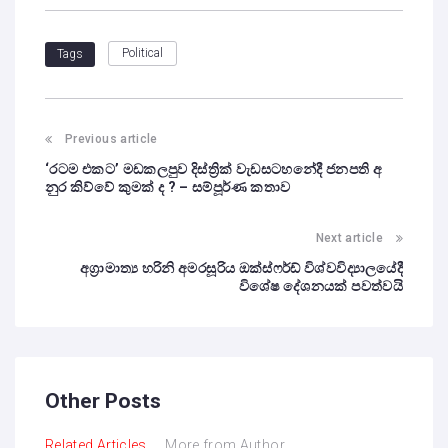
Political
Tags
Previous article
‘රටම එකට’ මඩකලපුව දිස්ත්‍රික් වැඩසටහනේදී ජනපති අ
නුර කිව්වේ කුමක් ද ? – සම්පූර්ණ කතාව
Next article
අග්‍රාමාත්‍ය හරිනි අමරසූරිය ඔක්ස්ෆර්ඩ් විශ්වවිද්‍යාලයේදී
විශේෂ දේශනයක් පවත්වයි
Other Posts
Related Articles
More from Author