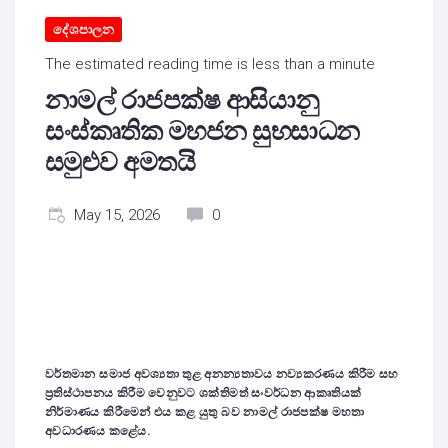
දේශපාලන
The estimated reading time is less than a minute
නාමල් රාජපක්ෂ ආසියානු
සංස්කෘතික මහජන සුභසාධන
සමුළුව අමතයි
May 15, 2026
0
වර්තමාන සමාජ අවශ්‍යතා තුළ අනන්‍යතාවය නව්‍යකරණය කිරීම සහ
ප්‍රතිස්ථාපනය කිරීම වෙනුවට ශක්තිමත් සංවර්ධන ආකෘතියක්
නිර්මාණය කිරීමෙන් එය කළ යුතු බව නාමල් රාජපක්ෂ මහතා
අවධාරණය කළේය.