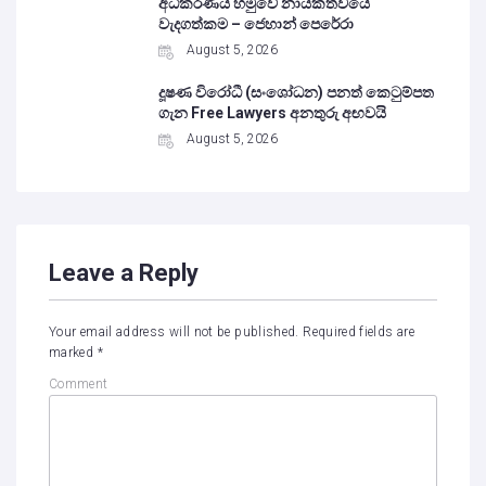
අධිකරණය හමුවේ නායකත්වයේ
වැදගත්කම – ජෙහාන් පෙරේරා
August 5, 2026
දූෂණ විරෝධී (සංශෝධන) පනත් කෙටුම්පත
ගැන Free Lawyers අනතුරු අඟවයි
August 5, 2026
Leave a Reply
Your email address will not be published.
Required fields are
marked
*
Comment