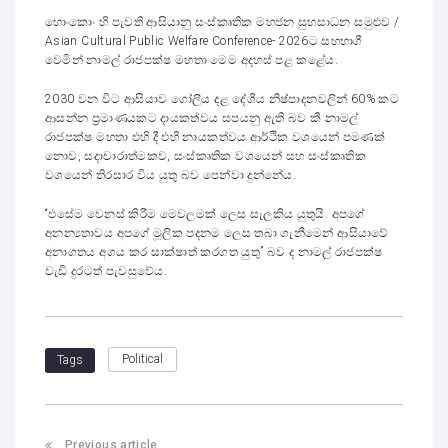
හොංකොං හි පැවති ආසියානු සංස්කෘතික මහජන සුභසාධන සමුළුව /
Asian Cultural Public Welfare Conference- 2026ට සහභාගී
වෙමින් නාමල් රාජපක්ෂ මහතා මෙම අදහස් පළ කළේය.
2030 වන විට ආසියාව ගෝලීය දළ දේශීය නිෂ්පාදනවලින් 60% කට
ආසන්න ප්‍රමාණයකට දායකත්වය සපයනු ඇති බව කී නාමල්
රාජපක්ෂ මහතා එහි දී එහි නායකත්වය ආර්ථික වශයෙන් පමණක්
නොව, සදාචාරාත්මකව, සංස්කෘතික වශයෙන් සහ සංස්කෘතික
වශයෙන් තිරසාර විය යුතු බව පෙන්වා දුන්නේය.
“එසේම වෙනස් කිරීම මෙවලමක් ලෙස සැලකිය යුතුයි. අපගේ
අනන්‍යතාවය අපගේ මූලික පදනම ලෙස තබා ගැනීමෙන් ආසියාවේ
අනාගතය අගය කර සාක්ෂාත් කරගත යුතු” බව ද නාමල් රාජපක්ෂ
වැඩි දුරටත් පැවසුවේය.
Political
Tags
Previous article