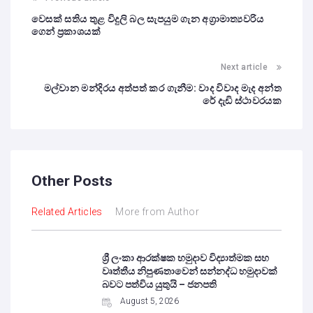
වෙසක් සතිය තුළ විදුලි බල සැපයුම ගැන අග්‍රාමාත්‍යවරිය
ගෙන් ප්‍රකාශයක්
Next article
මල්වාන මන්දිරය අත්පත් කර ගැනීම: වාද විවාද මැද අන්ත
රේ දැඩි ස්ථාවරයක
Other Posts
Related Articles
More from Author
ශ්‍රී ලංකා ආරක්ෂක හමුදාව විද්‍යාත්මක සහ
වෘත්තීය නිපුණතාවෙන් සන්නද්ධ හමුදාවක්
බවට පත්විය යුතුයි – ජනපති
August 5, 2026