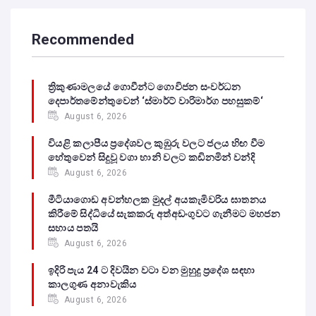
Recommended
ත්‍රිකුණාමලයේ ගොවීන්ට ගොවිජන සංවර්ධන
දෙපාර්තමේන්තුවෙන් ‘ස්මාර්ට් වාරිමාර්ග පහසුකම්‘
August 6, 2026
වියළි කලාපීය ප්‍රදේශවල කුඹුරු වලට ජලය හිඟ වීම
හේතුවෙන් සිදුවූ වගා හානි වලට කඩිනමින් වන්දි
August 6, 2026
මීටියාගොඩ අවන්හලක මුදල් අයකැමිවරිය ඝාතනය
කිරීමේ සිද්ධියේ සැකකරු අත්අඩංගුවට ගැනීමට මහජන
සහාය පතයි
August 6, 2026
ඉදිරි පැය 24 ට දිවයින වටා වන මුහුදු ප්‍රදේශ සඳහා
කාලගුණ අනාවැකිය
August 6, 2026