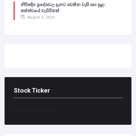
නිරිතදිග ප්‍රදේශවල දැනට පවතින වැසි සහ සුළං
තත්ත්වයේ වැඩිවීමක්
August 6, 2026
Stock Ticker
Loading stock data...