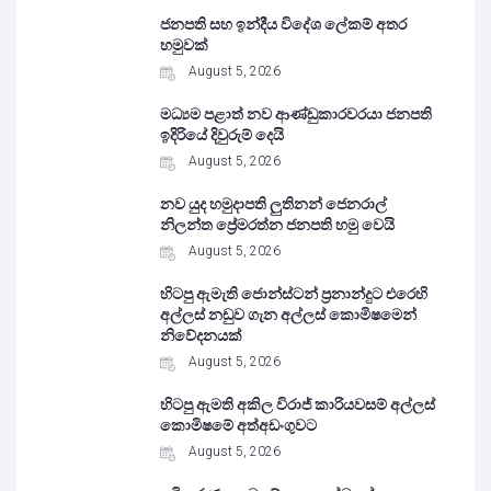
ජනපති සහ ඉන්දීය විදේශ ලේකම් අතර
හමුවක්
August 5, 2026
මධ්‍යම පළාත් නව ආණ්ඩුකාරවරයා ජනපති
ඉදිරියේ දිවුරුම් දෙයි
August 5, 2026
නව යුද හමුදාපති ලුතිනන් ජෙනරාල්
නිලන්ත ප්‍රේමරත්න ජනපති හමු වෙයි
August 5, 2026
හිටපු ඇමැති ජොන්ස්ටන් ප්‍රනාන්දුට එරෙහි
අල්ලස් නඩුව ගැන අල්ලස් කොමිෂමෙන්
නිවේදනයක්
August 5, 2026
හිටපු ඇමති අකිල විරාජ් කාරියවසම් අල්ලස්
කොමිෂමේ අත්අඩංගුවට
August 5, 2026