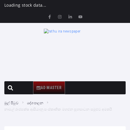
Loading stock data...
AD MASTER
මුල් පිටුව
දේශපාලන
නාමල් රාජපක්ෂ ආසියානු සංස්කෘතික මහජන සුභසාධන සමුළුව අමතයි