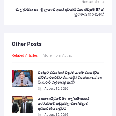
Next article
මාලදිවයින සහ ශ්‍රී ලංකාව අතර අවබෝධතා ගිවිසුම් 07 ක්
හුවමාරු කර ගැනේ
Other Posts
Related Articles
More from Author
විනිසුරුවරුන්ගේ විශ්‍රාම යාමේ වයස දීර්ඝ
කිරීමට එරෙහිව ඒකාබද්ධ විපක්ෂය ගන්නා
පියවර ජී.එල් හෙළි කරයි
August 10, 2026
පොහොට්ටුවේ මහ ලේකම් සාගර
කාරියවසම් කඩුවෙල මහේස්ත්‍රාත්
අධිකරණය හමුවට
August 10, 2026