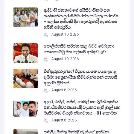
ආදිවාසී ජනතාවගේ අයිතිවාසිකම් සහ
සංස්කෘතිය සුරැකීමට රජය කටයුතු කරනවා
– ලෝක ආදිවාසී දින සැමරුමේදී අග්‍රාමාත්‍ය
හරිනි අමරසූරිය
August 10, 2026
පොලිස්පතිට තර්ජන කළ බවට චෝදනා:
පොහොට්ටු මහ ලේකම් අත්අඩංගුව
August 10, 2026
විනිසුරුවරුන්ගේ විශ්‍රාම යාමේ වයස ඉහළ
දැමීම: ත්‍රෛනායික හිමිවරුන්ගෙන් ජනපති
අනුරට ලිපියක්
August 8, 2026
අනුර, රනිල්, සජිත්, නාමල් සහ දිලිත් පසුගිය
ජනාධිපතිවරණයයේදී වැයකර ඇති මුදල් සහ
මැතිවරණ වියදම් නියාමනය – 01 කොටස
August 8, 2026
පාර්ලිමේන්තු මන්ත්‍රීවරුන්ගේ ඉන්ධන