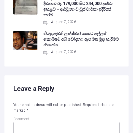
දීමනාව රු. 179,000 සිට 244,000 දක්වා
ඉහළට – ආර්චුනා වැටුප් වාර්තා ඉදිරිපත්
කරයි
August 7, 2026
හිටපු ඇමති ලක්ෂ්මන් යාපාට අල්ලස්
කොමිෂම අධි චෝදනා: ඇප මත මුදා හැරීමට
නියෝග
August 7, 2026
Leave a Reply
Your email address will not be published.
Required fields are
marked
*
Comment