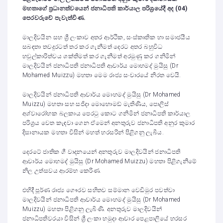
මහතාගේ ප්‍රධානත්වයෙන් ජනාධිපති කාර්යාල පරිශ්‍රයේදී අද (04)
පෙරවරුවේ පැවැත්විණ.
මාලදිවයින සහ ශ්‍රී ලංකාව අතර ආර්ථික, සංස්කෘතික හා සමාජයීය
සබඳතා තවදුරටත් තර කර ගැනීමත් දෙරට අතර බහුවිධ
හවුල්කාරිත්වය ශක්තිමත් කර ගැනීමත් අරමුණු කර ගනිමින්
මාලදිවයින් ජනාධිපති ජනාධිපති ආචාර්ය මොහමද් මුයිසු (Dr
Mohamed Muizzu) මහතා මෙම රාජ්‍ය සංචාරයේ නිරත වෙයි.
මාලදිවයින් ජනාධිපති ආචාර්ය මොහමද් මුයිසු (Dr Mohamed
Muizzu) මහතා සහ සජිදා මොහොමඩ් මැතිණිය, පොලිස්
අශ්වාරෝහක බලකාය පෙරටු කොට ගනිමින් ජනාධිපති කාර්යාල
පරිශ්‍රය වෙත කැඳවා ගෙන ඒමෙන් අනතුරුව ජනාධිපති අනුර කුමාර
දිසානායක මහතා විසින් මහත් හරසරින් පිළිගනු ලැබීය.
දෙරටේ ජාතික ගී වාදනයෙන් අනතුරුව මාලදිවයින් ජනාධිපති
ආචාර්ය මොහමද් මුයිසු (Dr Mohamed Muizzu) මහතා පිළිගැනීමේ
නිල උත්සවය ආරම්භ කෙරිණ.
එහිදී පූර්ණ රාජ්‍ය ගෞරව සහිතව සම්මාන වෙඩිමුර පවත්වා
මාලදිවයින් ජනාධිපති ආචාර්ය මොහමද් මුයිසු (Dr Mohamed
Muizzu) මහතා පිළිගනු ලැබිණි. අනතුරුව මාලදිවයින්
ජනාධිපතිවරයා විසින් ශ්‍රී ලංකා හමුදා ආචාර පෙළපාලියේ හරසර