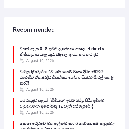
Recommended
ව්‍යාජ ලෙස SLS ප්‍රමිති ලාංඡනය යොදා Helmets
නිෂ්පාදනය කළ කුරුණෑගල ආයතනයකට දඩ
August 10, 2026
විනිසුරුවරුන්ගේ විශ්‍රාම යාමේ වයස දීර්ඝ කිරීමට
එරෙහිව ඒකාබද්ධ විපක්ෂය ගන්නා පියවර ජී.එල් හෙළි
කරයි
August 10, 2026
සබරගමුව පළාත් ‘හිමිකම’ ඉඩම් ඔප්පු පිරිනැමීමේ
වැඩසටහන අගෝස්තු 12 වැනි රත්නපුරේ දී
August 10, 2026
පොහොට්ටුවේ මහ ලේකම් සාගර කාරියවසම් කඩුවෙල