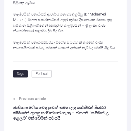
පිළිගනු ලැබීය.
මාලදිවයින් ජනාධිපති ආචාර්ය මොහමද් මුයිසු (Dr Mohamed
Muizzu) මහතා සහ ජනාධිපති අනුර කුමාර දිසානායක මහතා ප්‍රභූ
සම්මාන පිළිගැනීමෙන් අනතුරුව මාලදිවයින් – ශ්‍රී ලංකා රාජ්‍ය
නියෝජිතයෝ හඳුන්වා දීම සිදු විය.
මාලදිවයින් ජනාධිපතිවරයා විශේෂ සටහනක් තබමින් රාජ්‍ය
නායකයින්ගේ සමරු සටහන් පොතේ අත්සන් තැබීමද මෙහිදී සිදු විය.
Political
Tags
Previous article
ජාතික සමගිය වෙනුවෙන් තබන ලද ශක්තිමත් පියවර
කිසිසේත් ආපසු හරවන්නේ නැහැ – ජනපති ‘කම්බන් උ
ළෙලට’ එක්වෙමින් පවසයි