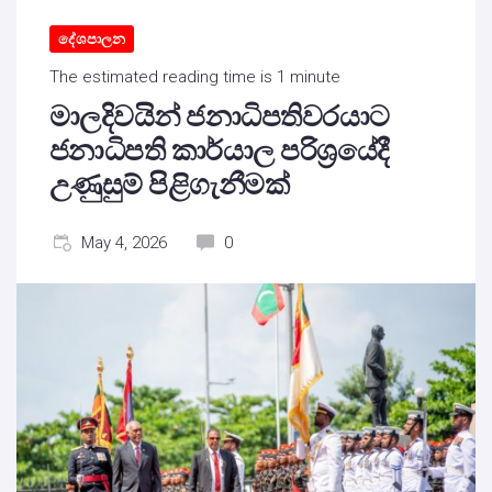
දේශපාලන
The estimated reading time is 1 minute
මාලදිවයින් ජනාධිපතිවරයාට
ජනාධිපති කාර්යාල පරිශ්‍රයේදී
උණුසුම් පිළිගැනීමක්
May 4, 2026
0