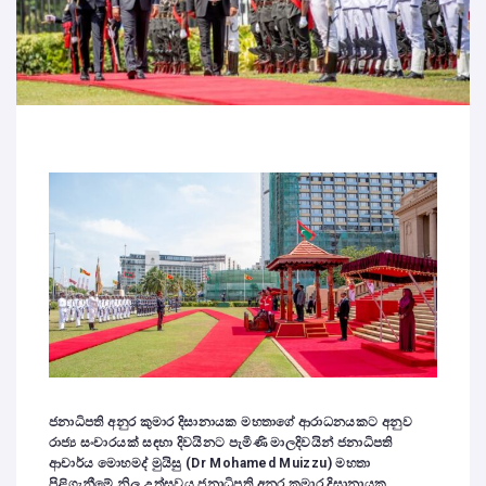
ජනාධිපති අනුර කුමාර දිසානායක මහතාගේ ආරාධනයකට අනුව
රාජ්‍ය සංචාරයක් සඳහා දිවයිනට පැමිණි මාලදිවයින් ජනාධිපති
ආචාර්ය මොහමද් මුයිසු (Dr Mohamed Muizzu) මහතා
පිළිගැනීමේ නිල උත්සවය ජනාධිපති අනුර කුමාර දිසානායක