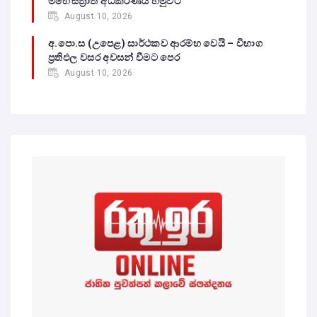
මහේස්ත්‍රාත් අධිකරණය හමුවට
August 10, 2026
අ.පො.ස (උපෙළ) සාර්ථකව ආරම්භ වෙයි – විභාග
ප්‍රතිඵල වසර අවසන් වීමට පෙර
August 10, 2026