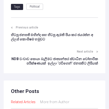
Political
Tags
Previous article
හිටපු ජනපති මහින්ද සහ හිටපු ඇමති පියංකර ජයරත්න අ
ල්ලස් කොමිෂම හමුවට
Next article
NDB වංචාව සොයා බැලීමට ජාත්‍යන්තර ස්වාධීන වෝහාරික
පරීක්ෂණයක් ඉල්ලා ‘රවීගෙන්’ ජනපතිට ලිපියක්
Other Posts
Related Articles
More from Author