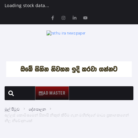
Loading stock data...
AD MASTER
මුල් පිටුව
දේශපාලන
අල්ලස් කොමිෂමෙන් සිතාසි නිකුත් කිරීම ගැන මහින්දගේ මාධ්‍ය ප්‍රකාශකගෙන්
නිල නිවේදනයක්