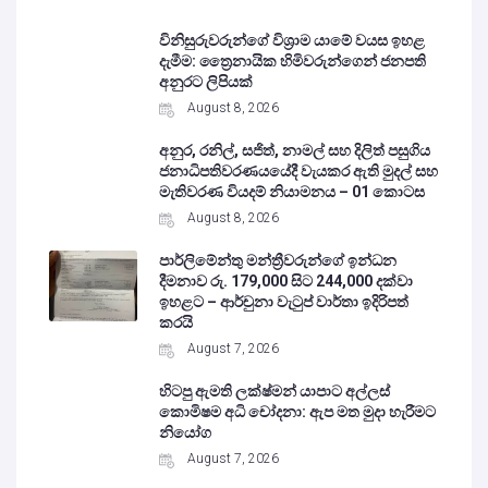
විනිසුරුවරුන්ගේ විශ්‍රාම යාමේ වයස ඉහළ
දැමීම: ත්‍රෛනායික හිමිවරුන්ගෙන් ජනපති
අනුරට ලිපියක්
August 8, 2026
අනුර, රනිල්, සජිත්, නාමල් සහ දිලිත් පසුගිය
ජනාධිපතිවරණයයේදී වැයකර ඇති මුදල් සහ
මැතිවරණ වියදම් නියාමනය – 01 කොටස
August 8, 2026
පාර්ලිමේන්තු මන්ත්‍රීවරුන්ගේ ඉන්ධන
දීමනාව රු. 179,000 සිට 244,000 දක්වා
ඉහළට – ආර්චුනා වැටුප් වාර්තා ඉදිරිපත්
කරයි
August 7, 2026
හිටපු ඇමති ලක්ෂ්මන් යාපාට අල්ලස්
කොමිෂම අධි චෝදනා: ඇප මත මුදා හැරීමට
නියෝග
August 7, 2026