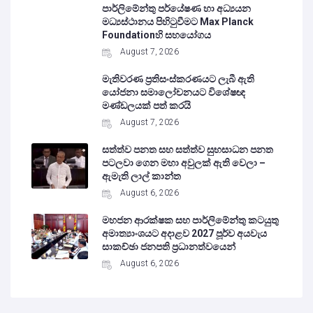
පාර්ලිමේන්තු පර්යේෂණ හා අධ්‍යයන
මධ්‍යස්ථානය පිහිටුවීමට Max Planck
Foundationහි සහයෝගය
August 7, 2026
මැතිවරණ ප්‍රතිසංස්කරණයට ලැබී ඇති
යෝජනා සමාලෝචනයට විශේෂඥ
මණ්ඩලයක් පත් කරයි
August 7, 2026
සත්ත්ව පනත සහ සත්ත්ව සුභසාධන පනත
පටලවා ගෙන මහා අවුලක් ඇති වෙලා –
ඇමැති ලාල් කාන්ත
August 6, 2026
මහජන ආරක්ෂක සහ පාර්ලිමේන්තු කටයුතු
අමාත්‍යාංශයට අදාළව 2027 පූර්ව අයවැය
සාකච්ඡා ජනපති ප්‍රධානත්වයෙන්
August 6, 2026