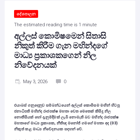
දේශපාලන
The estimated reading time is 1 minute
අල්ලස් කොමිෂමෙන් සිතාසි
නිකුත් කිරීම ගැන මහින්දගේ
මාධ්‍ය ප්‍රකාශකගෙන් නිල
නිවේදනයක්
May 3, 2026
0
එයාබස් ගනුදෙනුව සම්බන්ධයෙන් අල්ලස් කොමිසම මඟින් හිටපු
ජනාධිපති මහින්ද රාජපක්ෂ මහතා වෙත මෙතෙක් කිසිදු නිල
නොතීසියක් හෝ දැනුම්දීමක් ලැබී නොමැති බව
මහින්ද රාජපක්ෂ
මහතාගේ
මාධ්‍ය ප්‍රකාශක
,
නීතිඥ මනෝජ් ගමගේ මහතා අද (03)
නිකුත් කළ මාධ්‍ය නිවේදනයක ස
ඳ
හන් වේ.