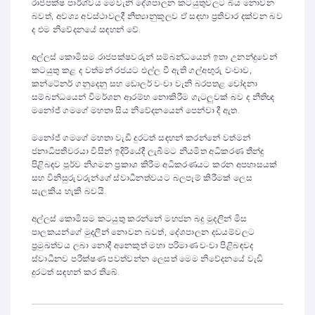
රාජපක්ෂ පාර්ශ්වය මෙවැනි දේශපාලන කටයුතුවලට බිය නොවන
බවත්, අවශ්‍ය අවස්ථාවලදී නීත්‍යානුකූලව ඒ සඳහා ප්‍රතිචාර දක්වන බව
ද එම නිවේදනයේ සඳහන් වේ.
අල්ලස් කොමිසම රාජපක්ෂවරුන් සම්බන්ධයෙන් ඉතා උනන්දුවෙන්
කටයුතු කළ ද වත්මන් රජයට එල්ල වී ඇති ගල්අඟුරු වංචාව,
කන්ටේනර් ගනුදෙනු සහ ඩොලර් වංචා වැනි බරපතළ චෝදනා
සම්බන්ධයෙන් විමර්ශන ආරම්භ නොකිරීම ගැටලුවක් බව ද නීතිඥ
මනෝජ් ගමගේ මහතා සිය නිවේදනයෙන් පෙන්වා දී ඇත.
මනෝජ් ගමගේ මහතා වැඩි දුරටත් සඳහන් කරන්නේ වත්මන්
ජනාධිපතිවරයා විසින් ඉදිරියේදී ලැබීමට නියමිත අධිකරණ තීන්දු
පිළිබඳව පූර්ව නිගමන ප්‍රකාශ කිරීම අධිකරණයට කරන අපහාසයක්
සහ විනිසුරුවරුන්ගේ ස්වාධීනත්වයට බලපෑම් කිරීමක් ලෙස
සැලකිය හැකි බවයි.
අල්ලස් කොමිසම කටයුතු කරන්නේ මහජන බදු මුදලින් මිස
පාලකයන්ගේ මුදලින් නොවන බවත්, දේශපාලන දඩයම්වලට
ප්‍රමුඛත්වය ලබා නොදී අනෙකුත් මහා පරිමාණ වංචා පිළිබඳවද
ස්වාධීනව පරීක්ෂණ පවත්වන්න ලෙසත් මෙම නිවේදනයේ වැඩි
දුරටත් සඳහන් කර තිබේ.