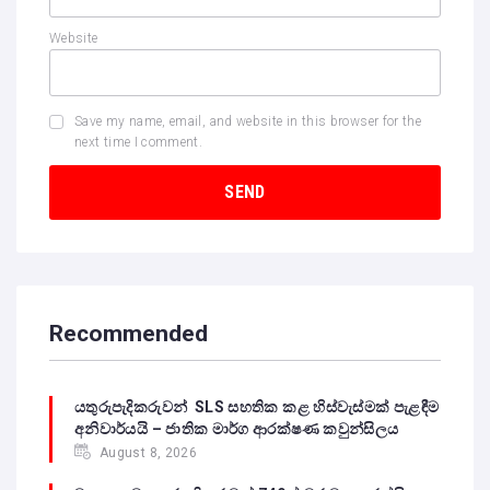
Website
Save my name, email, and website in this browser for the
next time I comment.
Recommended
යතුරුපැදිකරුවන් SLS සහතික කළ හිස්වැස්මක් පැළඳීම
අනිවාර්යයි – ජාතික මාර්ග ආරක්ෂණ කවුන්සිලය
August 8, 2026