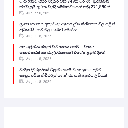
මාස හතට යතුරුපදිකරුවන් 749ක් මරුට:- ආරක්ෂිත
හිස්වැසුම් ආශ්‍රිත වැරදි සම්බන්ධයෙන් නඩු 271,890ක්
August 8, 2026
ලංකා සතොස අත්‍යවශ්‍ය ආහාර ද්‍රව්‍ය කිහිපයක මිල යළිත්
අඩුකරයි: නව මිල ගණන් මෙන්න
August 8, 2026
පහ ශ්‍රේණිය ශිෂ්‍යත්ව විභාගය හෙට – විභාග
කොමසාරිස් ජනරාල්වරියගෙන් විශේෂ දැනුම් දීමක්
August 8, 2026
විනිසුරුවරුන්ගේ විශ්‍රාම යාමේ වයස ඉහළ දැමීම:
ත්‍රෛනායික හිමිවරුන්ගෙන් ජනපති අනුරට ලිපියක්
August 8, 2026