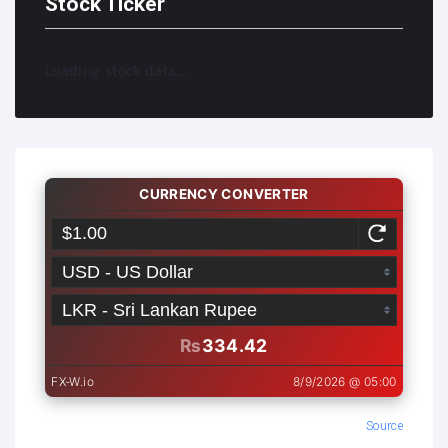
Stock Ticker
Loading stock data...
Source