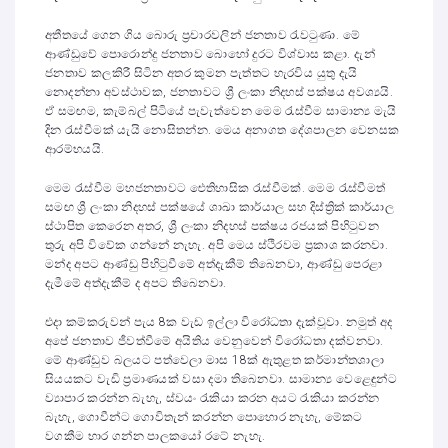
අතීතයේ ගෙන ගිය බොරු ප්‍රචාරවලින් ජනතාව රැවටුණා. මේ
ආණ්ඩුවේ පොරොන්දු ජනතාව බොහෝ දුරට විශ්වාස කළා. දැන්
ජනතාව කලකිරී සිටින අතර කුමන පැත්තට හැරවිය යුතු දැයි
නොදන්නා අවස්ථාවක, ජනතාවට ශ්‍රී ලංකා නිදහස් පක්ෂය අවශ්‍යයි.
ඒ සමඟම, කැම්බල් පිටියේ පැවැත්වෙන මෙම රැස්වීම සාමාන්‍ය මැයි
දින රැස්වීමක් යැයි නොසිතන්න. මෙය අනාගත දේශපාලන වෙනසක
ආරම්භයයි.
මෙම රැස්වීම මහජනතාවට ඓතිහාසික රැස්වීමක්. මෙම රැස්වීමත්
සමඟ ශ්‍රී ලංකා නිදහස් පක්ෂයේ ශාඛා කාර්යාල සහ දිස්ත්‍රික් කාර්යාල
ස්ථාපිත කෙරෙන අතර, ශ්‍රී ලංකා නිදහස් පක්ෂය රජයක් පිහිටුවන
තුරු අපි විවේක ගන්නේ නැහැ. අපි මෙය ස්ථිරවම ප්‍රකාශ කරනවා.
මන්ද අපට ආණ්ඩු පිහිටුවීමේ අත්දැකීම් තිබෙනවා, ආණ්ඩු පෙරළා
දැමීමේ අත්දැකීම් ද අපට තිබෙනවා.
එදා කම්කරුවන් පැය 8ක වැඩ ඉල්ලා විරෝධතා දැක්වූවා. නමුත් අද
අපේ ජනතාව ජීවත්වීමේ අයිතිය වෙනුවෙන් විරෝධතා දක්වනවා.
මේ ආණ්ඩුව බලයට පත්වෙලා මාස 18ක් ඇතුළත කර්මාන්තශාලා
සියයකට වැඩි ප්‍රමාණයක් වසා දමා තිබෙනවා. සාමාන්‍ය වෙළෙඳුන්ට
ව්‍යාපාර කරන්න බැහැ, ස්වයං රැකියා කරන අයට රැකියා කරන්න
බැහැ, ගොවීන්ට ගොවිතැන් කරන්න පොහොර නැහැ, මේකට
වගකීම භාර ගන්න පාලකයෝ රටේ නැහැ.