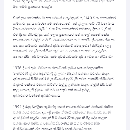
පිටියේදී පැවැත්විණි. රැස්වීමට සහභාගී වෙමින් සහ සභාව අමතමින්
ඔහු මෙම ප්‍රකාශය කළේය.
විජේදාස රාජපක්ෂ මහතා මෙසේ ද පැවසුවේය, “140 වන ජාත්‍යන්තර
කම්කරු දිනය සමරන මේ මොහොතේ, අපි ශ්‍රී ලංකාවේ 70 වන මැයි
දිනය සමරනවා. මැයි 1 වන දින ජාත්‍යන්තර කම්කරු දිනය බැවින්,
එම දිනය නිවාඩු දිනයක් ලෙස ප්‍රකාශයට පත් කළේ අපගේ පක්ෂ
නායක එස්.ඩබ්ලිව්.ආර්.ඩී. බණ්ඩාරනායක මහතායි. ශ්‍රී ලංකා නිදහස්
පක්ෂය කම්කරු පන්තියේ අයිතිවාසිකම් වෙනුවෙන් පිහිටුවන ලද
පක්ෂයක්. එබැවින් කිසිවෙකුට මෙම පක්ෂය පහතට ඇද දැමිය
නොහැකියි. අපි වැටෙන සෑම අවස්ථාවකම අපි නැවත නැඟිටිනවා.
1978 දී ජේ.ආර්. විධායක ජනාධිපති ක්‍රමය සහ සමානුපාතික
මැතිවරණ ක්‍රමය හඳුන්වා දී ශ්‍රී ලංකා නිදහස් පක්ෂය පරාජය කළා.
අවසානයේ සිරිමාවෝ මැතණියගේ පුරවැසිභාවය අහෝසි කිරීමෙන්
නිදහස් පක්ෂය විනාශ කිරීමට ඔවුහු උත්සාහ කළා. නමුත් කිසිවක්
කළ නොහැකි වුණා. මෙයට හේතුව පක්ෂයේ ප්‍රබල
ආධාරකරුවන්ගේ අධිෂ්ඨානයයි.
1994 දී ඔහු චන්ද්‍රිකා කුමාරතුංගගේ නායකත්වයෙන් එක්සත් ජාතික
පක්ෂ රජය පෙරළා දමා ශ්‍රී ලංකා නිදහස් පක්ෂයේ නායකත්වයෙන්
ආණ්ඩුවක් හැදුවා. එතැන් සිට වසර 32ක් පුරා කිසිදු දේශපාලන
පක්ෂයකට තනිවම ජනාධිපතිවරණයක් සහ පාර්ලිමේන්තු
මැතිවරණයක් ජයග්‍රහණය කිරීමට හැකි වුණේ නැහැ.