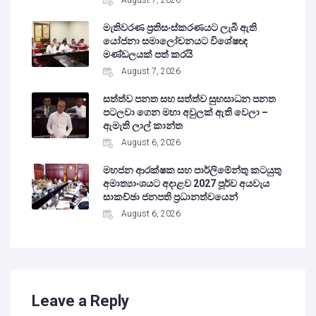
මැතිවරණ ප්‍රතිසංස්කරණයට ලැබී ඇති
යෝජනා සමාලෝචනයට විශේෂඥ
මණ්ඩලයක් පත් කරයි
August 7, 2026
සත්ත්ව පනත සහ සත්ත්ව සුභසාධන පනත
පටලවා ගෙන මහා අවුලක් ඇති වෙලා –
ඇමැති ලාල් කාන්ත
August 6, 2026
මහජන ආරක්ෂක සහ පාර්ලිමේන්තු කටයුතු
අමාත්‍යාංශයට අදාළව 2027 පූර්ව අයවැය
සාකච්ඡා ජනපති ප්‍රධානත්වයෙන්
August 6, 2026
Leave a Reply