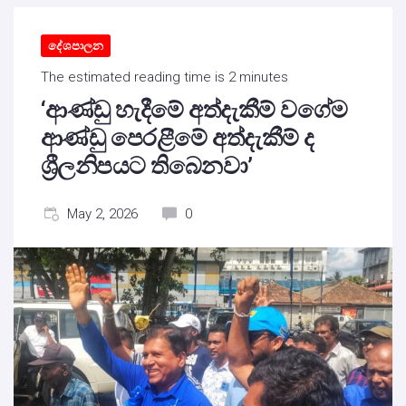
දේශපාලන
The estimated reading time is 2 minutes
‘ආණ්ඩු හැදීමේ අත්දැකීම් වගේම
ආණ්ඩු පෙරළීමේ අත්දැකීම් ද
ශ්‍රීලනිපයට තිබෙනවා’
May 2, 2026
0