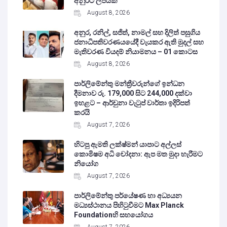
අනුරට ලිපියක්
August 8, 2026
අනුර, රනිල්, සජිත්, නාමල් සහ දිලිත් පසුගිය
ජනාධිපතිවරණයයේදී වැයකර ඇති මුදල් සහ
මැතිවරණ වියදම් නියාමනය – 01 කොටස
August 8, 2026
පාර්ලිමේන්තු මන්ත්‍රීවරුන්ගේ ඉන්ධන
දීමනාව රු. 179,000 සිට 244,000 දක්වා
ඉහළට – ආර්චුනා වැටුප් වාර්තා ඉදිරිපත්
කරයි
August 7, 2026
හිටපු ඇමති ලක්ෂ්මන් යාපාට අල්ලස්
කොමිෂම අධි චෝදනා: ඇප මත මුදා හැරීමට
නියෝග
August 7, 2026
පාර්ලිමේන්තු පර්යේෂණ හා අධ්‍යයන
මධ්‍යස්ථානය පිහිටුවීමට Max Planck
Foundationහි සහයෝගය
August 7, 2026