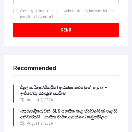
Save my name, email, and website in this browser for the
next time I comment.
Recommended
විදුලි පාරිභෝගිකයින් ආරක්ෂා කරන්නේ කවුද? –
ඉංජිනේරු පරාක්‍රම ජයසිංහ
August 9, 2026
යතුරුපැදිකරුවන් SLS සහතික කළ හිස්වැස්මක් පැළඳීම
අනිවාර්යයි – ජාතික මාර්ග ආරක්ෂණ කවුන්සිලය
August 8, 2026