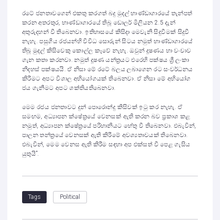
රටේ ජනතාවගෙන් එකතු කරගත් බදු මුදල් භාණ්ඩාගාරයේ තැන්පත්
කරන අතරතුර, භාණ්ඩාගාරයේ තිබූ ඩොලර් මිලියන 2.5 දැන්
අතුරුදහන් වී තිබෙනවා. ඉතිහාසයේ කිසිදා මෙවැනි සිදුවීමක් සිදුවී
නැහැ. පසුගිය රජයන්හි විවිධ සොරුන් සිටය නමුත් භාණ්ඩාගාරයේ
තිබූ මුදල් කිසිවෙකු කොල්ල කෑවේ නැහැ. ඔවුන් දූෂණය හා වංචාව
ගැන කතා කරනවා. නමුත් දූෂණ යන්ත්‍රයට එරෙහි පක්ෂය ශ්‍රී ලංකා
නිදහස් පක්ෂයයි. ඒ නිසා මේ රටේ බලය ලබාගෙන රට සංවර්ධනය
කිරීමට අපට විශාල අභියෝගයක් තිබෙනවා. ඒ නිසා මේ අභියෝග
ජය ගැනීමට අපට ශක්තියතිබෙනවා.
මෙම රජය ජනතාවට දුන් පොරොන්දු කිසිවක් ඉටු කර නැහැ. ඒ
සමඟම, අධ්‍යාපන ක්ෂේත්‍රයේ වෙනසක් ඇති කරන බව ප්‍රකාශ කළ
නමුත්, අධ්‍යාපන ක්ෂේත්‍රයේ පරිහානියට හේතු වී තිබෙනවා. එබැවින්,
පාලන තන්ත්‍රයේ වෙනසක් ඇති කිරීමේ අවශ්‍යතාවයක් තිබෙනවා.
එබැවින්, මෙම වෙනස ඇති කිරීම සඳහා අප එක්සත් වී පෙළ ගැසිය
යුතුයි”.
Political
Tags