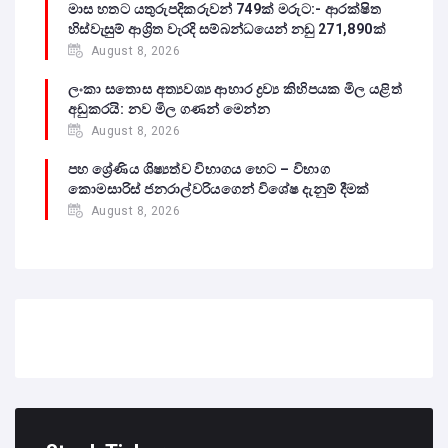
මාස හතට යතුරුපදිකරුවන් 749ක් මරුට:- ආරක්ෂිත
හිස්වැසුම් ආශ්‍රිත වැරදි සම්බන්ධයෙන් නඩු 271,890ක්
August 8, 2026
ලංකා සතොස අත්‍යවශ්‍ය ආහාර ද්‍රව්‍ය කිහිපයක මිල යළිත්
අඩුකරයි: නව මිල ගණන් මෙන්න
August 8, 2026
පහ ශ්‍රේණිය ශිෂ්‍යත්ව විභාගය හෙට – විභාග
කොමසාරිස් ජනරාල්වරියගෙන් විශේෂ දැනුම් දීමක්
August 8, 2026