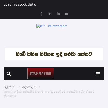
Loading stock data...
AD MASTER
මුල් පිටුව
දේශපාලන
‘ආණ්ඩු හැදීමේ අත්දැකීම් වගේම ආණ්ඩු පෙරළීමේ අත්දැකීම් ද ශ්‍රීලනිපයට
තිබෙනවා’