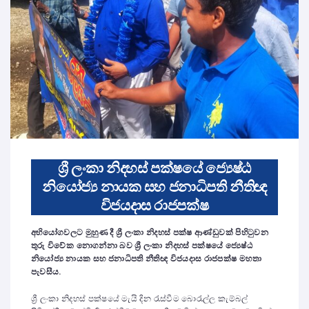
ශ්‍රී ලංකා නිදහස් පක්ෂයේ ජ්‍යෙෂ්ඨ
නියෝජ්‍ය නායක සහ ජනාධිපති නීතිඥ
විජයදාස රාජපක්ෂ
අභියෝගවලට මුහුණ දී ශ්‍රී ලංකා නිදහස් පක්ෂ ආණ්ඩුවක් පිහිටුවන
තුරු විවේක නොගන්නා බව ශ්‍රී ලංකා නිදහස් පක්ෂයේ ජ්‍යෙෂ්ඨ
නියෝජ්‍ය නායක සහ ජනාධිපති නීතිඥ විජයදාස රාජපක්ෂ මහතා
පැවසීය.
ශ්‍රී ලංකා නිදහස් පක්ෂයේ මැයි දින රැස්වීම බොරැල්ල කැම්බල්