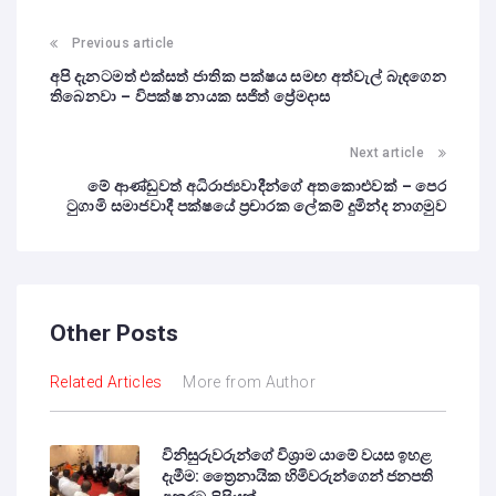
Previous article
අපි දැනටමත් එක්සත් ජාතික පක්ෂය සමඟ අත්වැල් බැඳගෙන
තිබෙනවා – විපක්ෂ නායක සජිත් ප්‍රේමදාස
Next article
මේ ආණ්ඩුවත් අධිරාජ්‍යවාදීන්ගේ අතකොළුවක් – පෙර
ටුගාමි සමාජවාදී පක්ෂයේ ප්‍රචාරක ලේකම් දුමින්ද නාගමුව
Other Posts
Related Articles
More from Author
විනිසුරුවරුන්ගේ විශ්‍රාම යාමේ වයස ඉහළ
දැමීම: ත්‍රෛනායික හිමිවරුන්ගෙන් ජනපති