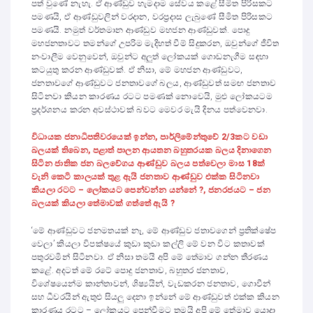
පත් වුණේ නැහැ. ඒ ආණ්ඩුව හැමදාම සේවය කළේ සීමිත පිරිසකට
පමණයි, ඒ ආණ්ඩුවලින් වරදාන, වරප්‍රදාස ලැබුණේ සීමිත පිරිසකට
පමණයි. නමුත් වර්තමාන ආණ්ඩුව මහජන ආණ්ඩුවක්. පොදු
මහජනතාවට තමන්ගේ උපරිම මැදිහත් වීම් සිදුකරන, ඔවුන්ගේ ජීවිත
නංවාලීම වෙනුවෙන්, ඔවුන්ට අලුත් ලෝකයක් ගොඩනැගීම සඳහා
කටයුතු කරන ආණ්ඩුවක්. ඒ නිසා, මේ මහජන ආණ්ඩුවට,
ජනතාවගේ ආණ්ඩුවට ජනතාවගේ බලය, ආණ්ඩුවත් සමඟ ජනතාව
සිටිනවා කියන කාරණය රටට පමණක් නොවෙයි, මුළු ලෝකයටම
ප්‍රදර්ශනය කරන අවස්ථාවක් බවට මෙවර මැයි දිනය පත්වෙනවා.
විධායක ජනාධිපතිවරයෙක් ඉන්න, පාර්ලිමේන්තුවේ 2/3කට වඩා
බලයක් තිබෙන, පළාත් පාලන ආයතන බහුතරයක බලය දිනාගෙන
සිටින ජාතික ජන බලවේගය ආණ්ඩුව බලය පත්වෙලා මාස 18ක්
වැනි කෙටි කාලයක් තුළ ඇයි ජනතාව ආණ්ඩුව එක්ක සිටිනවා
කියලා රටට – ලෝකයට පෙන්වන්න යන්නේ ?, ජනරජයට – ජන
බලයක් කියලා තේමාවක් ගත්තේ ඇයි ?
‘මේ ආණ්ඩුවට ජනමතයක් නෑ, මේ ආණ්ඩුව ජතාවගෙන් ප්‍රතික්ෂේප
වෙලා’ කියලා විපක්ෂයේ කුඩා කුඩා කල්ලි මේ වන විට කතාවක්
පතුරවමින් සිටිනවා. ඒ නිසා තමයි අපි මේ තේමාව ගන්න තීරණය
කළේ. අදටත් මේ රටේ පොදු ජනතාව, බහුතර ජනතාව,
විශේෂයෙන්ම කාන්තාවන්, ශිෂ්‍යයින්, වැඩකරන ජනතාව, ගොවීන්
සහ ධීවරයින් ඇතුළු සියලු දෙනා ඉන්නේ මේ ආණ්ඩුවත් එක්ක කියන
කාරණය රටට – ලෝකයට පෙන්වීමට තමයි අපි මේ තේමාව යොදා