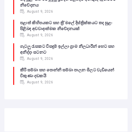
නිවේදනය
August 9, 2026
පළාත් කිහිපයකට සහ ත්‍රි’මලේ දිස්ත්‍රික්කයට තද සුළං
පිළිබඳ අවවාදාත්මක නිවේදනයක්
August 9, 2026
ගැටලු රැසකට විසඳුම් ඉල්ලා ග්‍රාම නිලධාරීන් හෙට සහ
අනිද්දා සටනට
August 9, 2026
කීරි සම්බා සහ පොන්නි සම්බා පාලන මිලට වැඩියෙන්
විකුණා දඩකයි
August 9, 2026