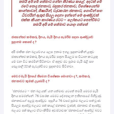
තමයි අපි මේ තේමාව ගන්න තීරණය කළේ. අදටත් මේ
රටේ පොදු ජනතාව, බහුතර ජනතාව, විශේෂයෙන්ම
කාන්තාවන්, ශිෂ්‍යයින්, වැඩකරන ජනතාව, ගොවීන් සහ
ධීවරයින් ඇතුළු සියලු දෙනා ඉන්නේ මේ ආණ්ඩුවත්
එක්ක කියන කාරණය රටට – ලෝකයට පෙන්වීමට
තමයි අපි මේ තේමාව යොදා ගත්තේ
ජාත්‍යන්තර කම්කරු දිනය, මැයි දිනය සැමරීම ස
ඳ
හා ආණ්ඩුවේ
සූදානම කෙසේ ද ?
අපි ජාතික ජන බලවේගය ලෙස ඉතාම ඉහළ සූදානමකින් යුතුව
ජාත්‍යන්තර කම්කරු දිනය සැමරීම සඳහා සියලුම සංවිධාන කටයුතු
මේ වන විට කරමින් සිටිනවා. ඒ අනුව රට පුරාම මැයි රැළි සහ
පෙළපාලි 22ක් පැවැත්වීමට සූදානම්ව සිටිනවා.
මෙවර මැයි දිනයේ තිබෙන විශේෂතා මොනවා ද ?, කම්කරු
ජනතාවට කුමක් ලැබෙයි ද ?
‘ජනරජයට – ජන බලයක්’ යන තේමාව යටතේ තමයි මෙවර මැයි
දිනය සමරන්නේ. 76 වසරක මෙරට දේශපාලන ඉතිහාසයේ බිහිවුණු
ජනතාවගේ පළමු ආණ්ඩුව. පසුගිය 76 වසර පුරාම බලයට පත් වුණ
සියලුම ආණ්ඩු බලයට පත් කළේ ජනතාව වුණත්, ජනතාව ඒ ආණ්ඩු
බලයට පත් කළාට ඒවා කිසිම අවස්ථාවක ‘ජනතාවගේ ආණ්ඩු’ බවට