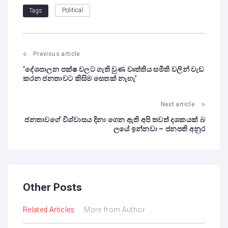
Political
Tags
Previous article
‘දේශපාලන පක්ෂ වලට ගැති වුණ වෘත්තිය සමිති වලින් වැඩ
කරන ජනතාවට කිසිම සෙතක් නැහැ’
Next article
ජනතාවගේ විශ්වාසය දිනා ගෙන ඇති අපි තවත් දශකයක් බ
ලයේ ඉන්නවා – ජනපති අනුර
Other Posts
Related Articles
More from Author