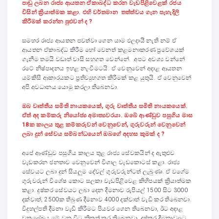
පාඩු ලබන රාජ්‍ය ආයතන ඒකාබද්ධ කරන වැඩපිළිවෙළක් රජය
විසින් ක්‍රියාත්මක කළා. එහි වර්තමාන තත්ත්වය ගැන පැහැදිලි
කිරීමක් කරන්න පුළුවන් ද ?
සමහර රාජ්‍ය ආයතන පවත්වා ගෙන යාම ඵලදායී නැති නම් ඒ
ආයතන ඒකාබද්ධ කිරීම හෝ වෙනත් කළමනාකරණ ප්‍රවේශයක්
ගැනීම තමයි වඩාත් වාසි සහගත වෙන්නේ. අපට අවශ්‍ය වන්නේ
රටේ නිෂ්පාදනය ඉහළ නැංවීමටයි. ඒ වෙනුවෙන් අදාළ ආයතන
යම්කිසි ආකාරයකට ප්‍රතිව්‍යුහගත කිරීමක් කළ යුතුයි. ඒ වෙනුවෙන්
අපි අවධානය යොමු කරලා තිබෙනවා.
ඔබ වෘත්තීය සමිති නායකයෙක්, ගුරු වෘත්තීය සමිති නායකයෙක්.
ඒත් අද කම්කරු නියෝජ්‍ය අමාත්‍යවරයා. ඔබේ ආණ්ඩුව පසුගිය මාස
18ක කාලය තුළ කම්කරුවන් වෙනුවෙන්, ගුරුවරුන් වෙනුවෙන්
ලබා දුන් සේවය සම්බන්ධයෙන් ඔබගේ අදහස කුමක් ද ?
අපේ ආණ්ඩුව පසුගිය කාලය තුළ රාජ්‍ය සේවකයින් ද ඇතුළුව
වැඩකරන ජනතාව වෙනුවෙන් විශාල වැඩකොටස් කළා. රාජ්‍ය
සේවයට ලබා දුන් සියලුම දේවල් ගුරුවරුන්ටත් ලැබුණා. ඒ වගේම
ගුරුවරුන් විශේෂ කොට සලකා වැඩපිළිවෙළ කිහිපයක් ක්‍රියාත්මක
කළා. දුෂ්කර සේවයට ලබා දෙන දීමනාව රුපියල් 1500 සිට 3000
දක්වාත්, 2500ක තිබුණ දීමනාව 4000 දක්වාත් වැඩි කර තිබෙනවා.
විදුහල්පති දීමනා වැඩි කිරීමට පියවර ගෙන තිබෙනවා, ඊට අදාළ
චක්‍රලේඛය මේ වන විට නිකුත් කර තිබෙනවා. දුෂ්කර දීමනාවලට