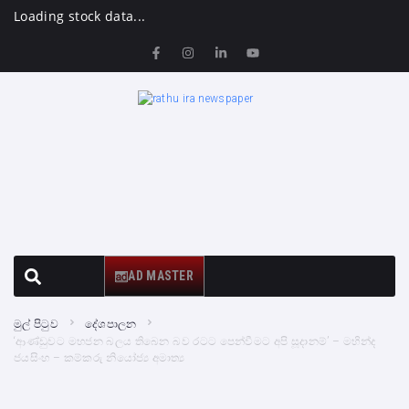
Loading stock data...
AD MASTER
මුල් පිටුව
දේශපාලන
‘ආණ්ඩුවට මහජන බලය තිබෙන බව රටට පෙන්වීමට අපි සූදානම්’ – මහින්ද
ජයසිංහ – කම්කරු නියෝජ්‍ය අමාත්‍ය