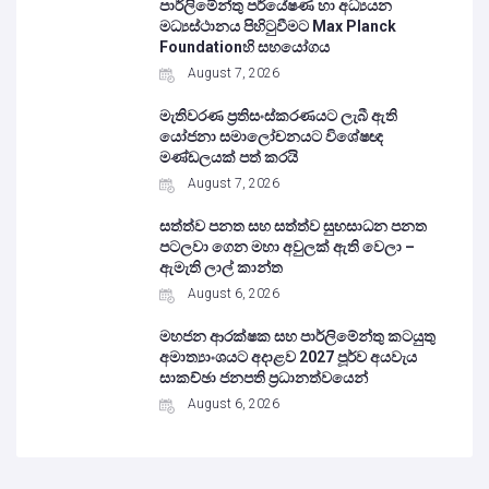
පාර්ලිමේන්තු පර්යේෂණ හා අධ්‍යයන
මධ්‍යස්ථානය පිහිටුවීමට Max Planck
Foundationහි සහයෝගය
August 7, 2026
මැතිවරණ ප්‍රතිසංස්කරණයට ලැබී ඇති
යෝජනා සමාලෝචනයට විශේෂඥ
මණ්ඩලයක් පත් කරයි
August 7, 2026
සත්ත්ව පනත සහ සත්ත්ව සුභසාධන පනත
පටලවා ගෙන මහා අවුලක් ඇති වෙලා –
ඇමැති ලාල් කාන්ත
August 6, 2026
මහජන ආරක්ෂක සහ පාර්ලිමේන්තු කටයුතු
අමාත්‍යාංශයට අදාළව 2027 පූර්ව අයවැය
සාකච්ඡා ජනපති ප්‍රධානත්වයෙන්
August 6, 2026