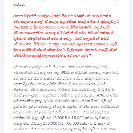
ගත්තේ.
ජනතා විමුක්ති පෙරමුණ 1965 සිට වසර 60ක් මේ රටේ විපක්ෂ
දේශපාලනය කළේ. ඒ කාලය තුළ ජවිපෙ කළේ කම්කරු අරගලවලට
නායකත්වය දීම සහ රජයට බලපෑම් කිරීම පමණයි. නමුත් දැන්
ජවිපෙ නායකත්වය දෙන ආණ්ඩුවක් තිබෙනවා. ඔබගේ පක්ෂයේ
භූමිකාව සම්පූර්ණයෙන් වෙනස් වෙලා ‘රටේ පාලකයින්’ බවට
ජවිපෙ පත්ව සිටිනවා. ඒ අනුව මේ රටේ වැඩ කරන ජනතාවට මැයි
දිනය දා හිමිවෙන්නේ මොනවාද ?, වැඩ කරන ජනතාව ආණ්ඩුවෙන්
යම්කිසි සහනයක් බලාපොරොත්තු වෙනවා නේද ?
වර්තමාන ආණ්ඩුව ගෙවී ගිය මාස 18කට ආසන්න කාලය තුළ
මෙතෙක් මේ රට පාලනය කළ කිසිම ආණ්ඩුවක් නොකළ ආකාරයට
මේ රටේ සමස්ත වැඩකරන ජනතාවට සේවය කරලා තිබෙනවා,
සහන දීලා තිබෙනවා, අයිතිවාසිකම් විශාල ප්‍රමාණයක් ලබාදී
තිබෙනවා. අපි රාජ්‍ය අංශයට 60%කට වඩා වැඩි විශාල වැටුප් වැඩි
වීමක් ලබා දුන්නා, ඔවුන්ගේ වාර්ෂික වැටුප් වර්ධකය 80%කට අධික
ප්‍රතිශතයකින් ඉහළ දැම්මා. ඒ වගේම රාජ්‍ය සේවකයින්ට රුපියල්
ලක්ෂ 50 දක්වා දේපොළ ණය ලබ දෙන්න, ඒ ණය සඳහා ආණ්ඩුවෙන්
පොලී සහනයක් ලබා දෙන්න පියවර ගත්තා. ඒ වගේම උත්සව
අත්තිකාරම් මුදල රුපියල් 10,000 සිට 15,000 දක්වා වැඩි කළා.
ආපදා ණය රුපියල් 250,000 සිට 400,000 දක්වා වැඩි කළා. ඒ
වගේම සමස්ත රාජ්‍ය සේවයම දේශපාලන ඇඟිලි ගැසීම්වලින් තොර,