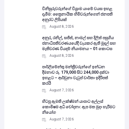
විනිසුරුවරුන්ගේ විශ්‍රාම යාමේ වයස ඉහළ
දැමීම: ත්‍රෛනායික හිමිවරුන්ගෙන් ජනපති
අනුරට ලිපියක්
August 8, 2026
අනුර, රනිල්, සජිත්, නාමල් සහ දිලිත් පසුගිය
ජනාධිපතිවරණයයේදී වැයකර ඇති මුදල් සහ
මැතිවරණ වියදම් නියාමනය – 01 කොටස
August 8, 2026
පාර්ලිමේන්තු මන්ත්‍රීවරුන්ගේ ඉන්ධන
දීමනාව රු. 179,000 සිට 244,000 දක්වා
ඉහළට – ආර්චුනා වැටුප් වාර්තා ඉදිරිපත්
කරයි
August 7, 2026
හිටපු ඇමති ලක්ෂ්මන් යාපාට අල්ලස්
කොමිෂම අධි චෝදනා: ඇප මත මුදා හැරීමට
නියෝග
August 7, 2026