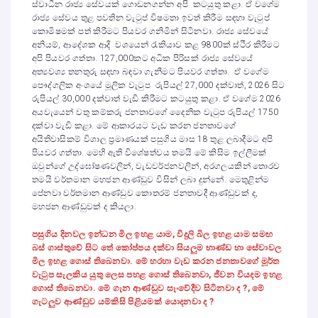
ස්වාධීන රාජ්‍ය සේවයක් ගොඩනගන්න අපි කටයුතු කළා. ඒ වගේම
රාජ්‍ය සේවය තුළ පවතින වැටුප් විෂමතා ඉවත් කිරීම සඳහා වැටුප්
කොමිෂමක් පත් කිරීමට පියවර ගනිමින් සිටිනවා. රාජ්‍ය සේවයේ
අනියම්, ආදේශක ආදි වශයෙන් රැකියාව කළ 9800ක් ස්ථිර කිරීමට
අපි පියවර ගත්තා. 127,000කට අධික පිරිසක් රාජ්‍ය සේවයේ
අත්‍යවශ්‍ය තනතුරු සඳහා බඳවා ගැනීමට පියවර ගත්තා. ඒ වගේම
පෞද්ගලික අංශයේ මූලික වැටුප රුපියල් 27,000 දක්වාත්, 2026 සිට
රුපියල් 30,000 දක්වාත් වැඩි කිරීමට කටයුතු කළා. ඒ වගේම 2026
අයවැයෙන් වතු කම්කරු ජනතාවගේ දෛනික වැටුප රුපියල් 1750
දක්වා වැඩි කළා. මේ ආකාරයට වැඩ කරන ජනතාවගේ
අයිතිවාසිකම් විශාල ප්‍රමාණයක් පසුගිය මාස 18 තුළ ලබාදීමට අපි
පියවර ගත්තා. මෙහි ඇති විශේෂත්වය තමයි මේ කිසිම ඉල්ලීමක්
ඔවුන්ගේ උද්ඝෝෂණවලින්, වැඩවර්ජනවලින්, අරගලයකින් තොරව
තමයි වර්තමාන මහජන ආණ්ඩුව විසින් ලබා දුන්නේ. මෙතුළින්ම
පේනවා වර්තමාන ආණ්ඩුව කොතරම් ජනතාවදී ආණ්ඩුවක් ද,
මහජන ආණ්ඩුවක් ද කියලා.
පසුගිය දිනවල ඉන්ධන මිල ඉහළ යාම, විදුලි බිල ඉහළ යාම සම
ඟ
බස් ගාස්තුවේ සිට තේ කෝප්පය දක්වා සියලුම භාණ්ඩ හා සේවාවල
මිල ඉහළ ගොස් තිබෙනවා. මේ හරහා වැඩ කරන ජනතාවගේ මූර්ත
වැටුප සැලකිය යුතු ලෙස පහළ ගොස් තිබෙනවා, ජීවන වියදම ඉහළ
ගොස් තිබෙනවා. මේ ගැන ආණ්ඩුව සැංවේදීව සිටිනවා ද ?, මේ
ගැටලුව ආණ්ඩුව යම්කිසි පිළියමක් යොදනවා ද ?