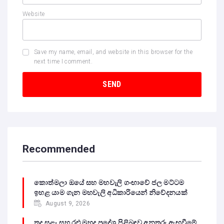
Website
Save my name, email, and website in this browser for the
next time I comment.
Recommended
කොත්මලා ඔයේ සහ මහවැලි ගංඟාවේ ජල මට්ටම
ඉහළ යාම ගැන මහවැලි අධිකාරියෙන් නිවේදනයක්
August 9, 2026
තද සුළං සහ රළු මුහුදු ප්‍රදේශ පිළිබඳව අනතුරු ඇඟවීමේ