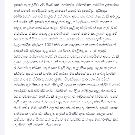
ඉතාම පැහැදිලිව අපි පියවරක් ගන්නවා. වර්තමාන ආර්ථික දුෂ්කරතා
ඇති වුණේ ආණ්ඩුවේ පාලනයෙන් තොර මැදපෙරදිග අර්බුදය
හේතුවෙන් බව අපි කවුරුත් දන්නවා. අපට පාලනය කළ හැකි අර්බුද,
අභියෝග අපි ඉතාම සුළු කාලයක් තුළ සම්පූර්ණයෙන්ම පාලනය
කළා, කළමනාකරණය කළා. දිට්වා සුළි කුණාටුවෙන් පසු ඇති වුණ
තත්ත්වය ඒකට හොඳ උදාහරණයක්. ඉතාම කෙටි කාලයක් තුළ මේ
රටේ ජන ජීවිතය යථා තත්ත්වයට ගෙන ඒමට අපට හැකි වුණා.
මැදපෙරදිග අර්බුදය 100%ක්ම අපේ පාලනයෙන් තොර තත්ත්වයක්.
නමුත් මේ අර්බුදය තුළ පවා ඉන්ධන, විදුලිබලය, ගෑස් ඇතුළු
අත්‍යවශ්‍ය සේවා බාධාවකින් තොරව ජනතාවට සැපයීමට අපට හැකි
වුණා. උද්ධමනය 5%ක් වැනි පහළ අගයක පාලනය කර තිබෙනවා.
ඒ වගේම ඉන්ධන, ගෑස් සහ විදුලි බිල සැලකිය යුතු ලෙස පාලනය
කිරීමට අපට හැකි වුණා. මේ හරහා විපක්ෂයේ සිහින බොඳ වුණත්
ජනතාවගේ ජීවිත ස්ථාවර වුණා. විපක්ෂයේ ප්‍රාර්ථනා බිඳ දමින්
සමස්ත ආර්ථිකය ඉතාම නිවැරදි ලෙස කළමනාකරණය කිරීමට අපේ
ආණ්ඩුව සමත්ව සිටිනවා. වත්මන් ගෝලීය අර්බුදය තුළ ජනතාවට
අවම පීඩනයක් ඇති රටක් ලෙස ලංකාව ඉදිරියෙන්ම සිටිනවා. අපේ
ආසියානු කලාපයේ රටවල් වල පවා අපට වඩා දැවැන්ත පීඩනයක්
තිබෙනවා. මම මෙහි දී අදහස් කරන්නේ නැහැ ජනතාව ඉතාම හොඳ
තත්වයක ඉන්නවා කියලා. නමුත් යම්කිසි ආකාරයක පාලනයක්
සහිතව, අවම පීඩනයක් සහිතව මේ තත්ත්වය කළමනාකරණය කර
ගැනීමට අපි සමත්ව තිබෙනවා.