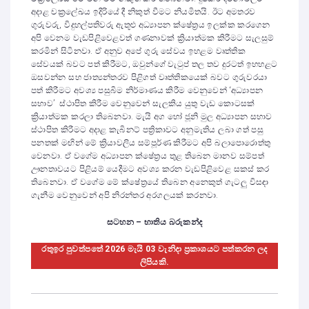
අදාළ චක්‍රලේඛය ඉදිරියේ දී නිකුත් වීමට නියමිතයි. ඊට අමතරව
ගුරුවරු, විදුහල්පතිවරු ඇතූළු අධ්‍යාපන ක්ෂේත්‍රය ඉලක්ක කරගෙන
අපි වෙනම වැඩපිළිවෙළවත් ගණනාවක් ක්‍රියාත්මක කිරීමට සැලසුම්
කරමින් සිටිනවා. ඒ අනුව අපේ ගුරු සේවය ඉහළම වෘත්තික
සේවයක් බවට පත් කිරීමට, ඔවුන්ගේ වැටුප් තල තව දුරටත් ඉහහළට
ඔසවන්න සහ ජාත්‍යන්තරව පිළිගත් වෘත්තිකයෙක් බවට ගුරුවරයා
පත් කිරීමට අවශ්‍ය පසුබිම නිර්මාණය කිරීම වෙනුවෙන් ‘අධ්‍යාපන
සභාව’ ස්ථාපිත කිරීම වෙනුවෙන් සැලකිය යුතු වැඩ කොටසක්
ක්‍රියාත්මක කරලා තිබෙනවා. මැයි අග හෝ ජූනි මුල අධ්‍යාපන සභාව
ස්ථාපිත කිරීමට අදාළ කැබිනට් පත්‍රිකාවට අනුමැතිය ලබා ගත් පසු
පනතක් මඟින් මේ ක්‍රියාවලිය සම්පූර්ණ කිරීමට අපි බලාපොරොත්තු
වෙනවා. ඒ වගේම අධ්‍යාපන ක්ෂේත්‍රය තුළ තිබෙන මානව සම්පත්
ඌනතාවයට පිළියම් යෙදීමට අවශ්‍ය කරන වැඩපිළිවෙළ සකස් කර
තිබෙනවා. ඒ වගේම මේ ක්ෂේත්‍රයේ තිබෙන අනෙකුත් ගැටලු විසඳා
ගැනීම වෙනුවෙන් අපි නිරන්තර අරගලයක් කරනවා.
සටහන – භාතිය බරුකන්ද
රතුඉර පුවත්පතේ 2026 මැයි 03 වැනිදා ප්‍රකාශයට පත්කරන ලද
ලිපියකි.