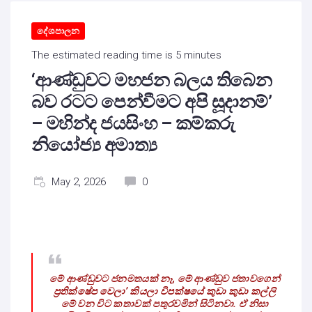
දේශපාලන
The estimated reading time is 5 minutes
‘ආණ්ඩුවට මහජන බලය තිබෙන
බව රටට පෙන්වීමට අපි සූදානම්’
– මහින්ද ජයසිංහ – කම්කරු
නියෝජ්‍ය අමාත්‍ය
May 2, 2026
0
මේ ආණ්ඩුවට ජනමතයක් නෑ, මේ ආණ්ඩුව ජතාවගෙන්
ප්‍රතික්ෂේප වෙලා’ කියලා විපක්ෂයේ කුඩා කුඩා කල්ලි
මේ වන විට කතාවක් පතුරවමින් සිටිනවා. ඒ නිසා