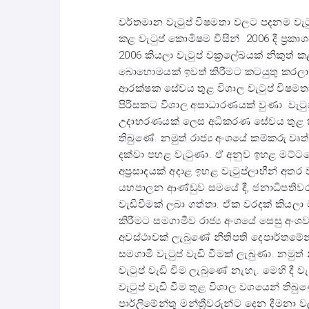
වර්තමාන වැටුප් විෂමතා වලට පදනම වැ
කළ වැටුප් කොමිෂම විසින් 2006 දී ප්‍රකා
2006 කියලා වැටුප් චක්‍රලේඛයක් නිකුත් 
බොහොමයක් ඉවත් කිරීමට කටයුතු කරලා 
ආරක්ෂක සේවය තුළ විශාල වැටුප් විෂමතා
පිරිසකට විශාල අසාධාරණයක් වුණා. වැට
උදාහරණයක් ලෙස අධිකරණ සේවය තුළ කලි
තිබුණේ. නමුත් රාජ්‍ය අංශයේ කම්කරු වෘ
දක්වා පහළ වැටුණා. ඒ අනුව ඉහළ මට්ටම
අප්‍රසාදයක් අදාළ ඉහළ වැටුප්ලාභීන් අත
යහපාලන ආණ්ඩුව සමයේ දී, ජනාධිපතිවරය
වැඩිවීමක් ලබා ගත්තා. ඒක වරදක් කියලා 
කිරීමට සමගාමීව රාජ්‍ය අංශයේ සෙසු අංශවල
අවස්ථාවක් ලැබුණේ නීතිපති දෙපාර්තම
සමගාමී වැටුප් වැඩි වීමක් ලැබුණා. නමුත
වැටුප් වැඩි වීම ලැබුණේ නැහැ. මෙහි දී 
වැටුප් වැඩි වීම තුළ විශාල වශයෙන් තිබුණ
පාර්ලිමේන්තු මන්ත්‍රීවරුන්ට දෙන දීමනා