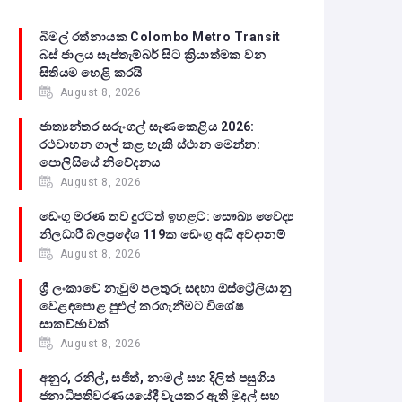
බිමල් රත්නායක Colombo Metro Transit
බස් ජාලය සැප්තැම්බර් සිට ක්‍රියාත්මක වන
සිතියම හෙළි කරයි
August 8, 2026
ජාත්‍යන්තර සරුංගල් සැණකෙළිය 2026:
රථවාහන ගාල් කළ හැකි ස්ථාන මෙන්න:
පොලිසියේ නිවේදනය
August 8, 2026
ඩෙංගු මරණ තව දුරටත් ඉහළට: සෞඛ්‍ය වෛද්‍ය
නිලධාරී බලප්‍රදේශ 119ක ඩෙංගු අධි අවදානම්
August 8, 2026
ශ්‍රී ලංකාවේ නැවුම් පලතුරු සඳහා ඕස්ට්‍රේලියානු
වෙළඳපොළ පුළුල් කරගැනීමට විශේෂ
සාකච්ඡාවක්
August 8, 2026
අනුර, රනිල්, සජිත්, නාමල් සහ දිලිත් පසුගිය
ජනාධිපතිවරණයයේදී වැයකර ඇති මුදල් සහ