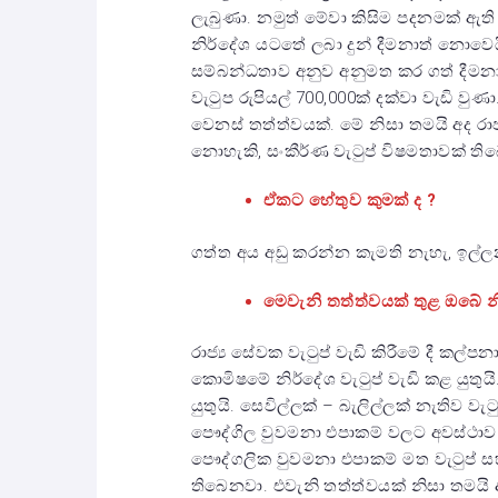
ලැබුණා. නමුත් මේවා කිසිම පදනමක් ඇත
නිර්දේශ යටතේ ලබා දුන් දීමනාත් නොවෙ
සම්බන්ධතාව අනුව අනුමත කර ගත් දීමනා.
වැටුප රුපියල් 700,000ක් දක්වා වැඩි වුණ
වෙනස් තත්ත්වයක්. මේ නිසා තමයි අද රාජ
නොහැකි, සංකීර්ණ වැටුප් විෂමතාවක් ති
ඒකට හේතුව කුමක් ද ?
ගත්ත අය අඩු කරන්න කැමති නැහැ, ඉල්ල
මෙවැනි තත්ත්වයක් තුළ ඔබේ නි
රාජ්‍ය සේවක වැටුප් වැඩි කිරීමේ දී කල්ප
කොමිෂමේ නිර්දේශ වැටුප් වැඩි කළ යුතුයි
යුතුයි. සෙවිල්ලක් – බැලිල්ලක් නැතිව ව
පෞද්ගිල වුවමනා එපාකම් වලට අවස්ථාව 
පෞද්ගලික වුවමනා එපාකම් මත වැටුප් ස
තිබෙනවා. එවැනි තත්ත්වයක් නිසා තමයි 