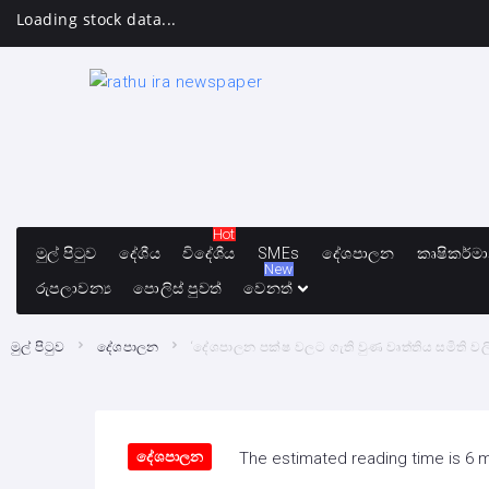
Loading stock data...
Hot
මුල් පිටුව
දේශීය
විදේශීය
SMEs
දේශපාලන
කෘෂිකර්ම
New
රුපලාවන්‍ය
පොලිස් පුවත්
වෙනත්
මුල් පිටුව
දේශපාලන
‘දේශපාලන පක්ෂ වලට ගැති වුණ වෘත්තිය සමිති ව
දේශපාලන
The estimated reading time is 6 