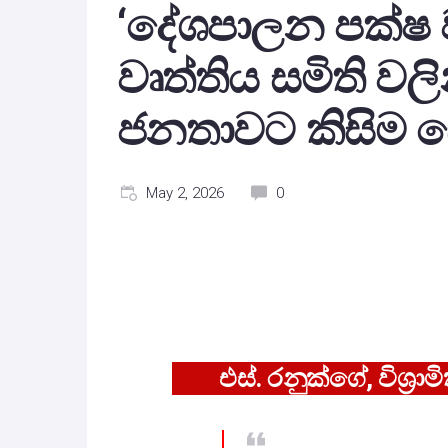
‘දේශපාලන පක්ෂ 
වෘත්තිය සමිති ව
ජනතාවට කිසිම ස
May 2, 2026
0
එස්. රනුක්ගේ, විශ්‍රා