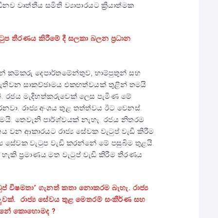
 වෘත්තීය සමිති ව්‍යාපාරයට ක්‍රියාත්මක
ටුප තීරණය කිරීමේ දී සලකා බලන ප්‍රධාන
 කම්කරු දෙපාර්තමේන්තුව, හාම්පුතුන් සහ
 ඇතිවන සාකච්ඡාමය එකඟත්වයක් තුළින් තමයි
නේ. රජය මැදිහත්කරුවෙක් ලෙස පැමිණ මේ
නවා. රාජ්‍ය අංශය තුළ තත්ත්වය ඊට වෙනස්.
යමයි. තෙවැනි පාර්ශ්වයක් නැහැ. රජය නිතරම
ය වන ආකාරයට රාජ්‍ය සේවක වැටුප් වැඩි කිරීම
්‍ය සේවක වැටුප වැඩි කරන්නේ මේ පසුබිම තුළයි.
ැකි ප්‍රමාණය මත වැටුප් වැඩි කිරීම තීරණය
ුප් විෂමතා
’
ගැනත් කතා නොකරම බැහැ. රාජ්‍ය
ක්. රාජ්‍ය සේවය තුළ මෙතරම් සංකීර්ණ සහ
ෙන්නේ කොහොමද ?