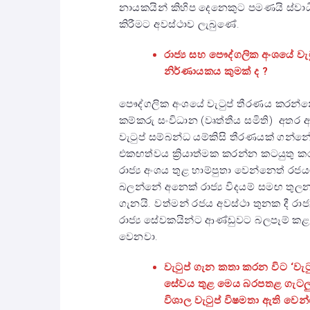
නායකයින් කිහිප දෙනෙකුට පමණයි ස්වාධීනව
කිරීමට අවස්ථාව ලැබුණේ.
රාජ්‍ය සහ පෞද්ගලික අංශයේ වැ
නිර්ණායකය කුමක් ද ?
පෞද්ගලික අංශයේ වැටුප් තීරණය කරන්නේ
කම්කරු සංවිධාන (වෘත්තීය සමිති) අතර
වැටුප් සම්බන්ධ යම්කිසි තීරණයක් ගන්
එකඟත්වය ක්‍රියාත්මක කරන්න කටයුතු කර
රාජ්‍ය අංශය තුළ හාම්පුතා වෙන්නෙත් රජ
බලන්නේ අනෙක් රාජ්‍ය විදයම් සමඟ තුලන
ගැනයි. වත්මන් රජය අවස්ථා තුනක දී රාජ
රාජ්‍ය සේවකයින්ට ආණ්ඩුවට බලපෑම් කළ හ
වෙනවා.
වැටුප් ගැන කතා කරන විට ‘වැට
සේවය තුළ මෙය බරපතළ ගැටලුව
විශාල වැටුප් විෂමතා ඇති ව