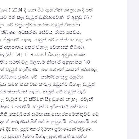
ටුණේ 2004 දී හෝ ඊට ආසන්න කාලයක දී පත්
ශයට පත් කළ වැටුප් වාර්තාවෙන්. ඒ අනුව 06 /
කළා. මේ චක්‍රලේඛය හරහා වැටුප් විෂමතා
තිබුණා. අධිකරණ සේවය, රාජ්‍ය සේවය,
 තිබුණේ නැහැ. නමුත් මේ තත්ත්වය තුළ යම්
ුප් අනුපාතය අතර විශාල වෙනසක් තිබුණා.
න් 1:20; 1:18 වාගේ විශාල අනුපාතයක
ත්තීය සමිති වල බලපෑම නිසා ඒ අනුපාතය 1:8
ේ වැටුප් හැකිළුණා. මේ සම්බන්ධයෙන් බරපතළ
ර වර්ධනය වුණා. මේ තත්ත්වය තුළ පසුගිය
ා සමඟ සාකච්ඡා කරලා ඔවුන්ට විශාල වැටුප්
මම හිතන්නේ නැහැ. නමුත් මේ වැටුප් වැඩි
 වැටුප් වැඩි කිරීමක් සිදු වුණේ නැහැ. එවැනි
ේන්තුවට පමණයි. ඔවුන්ට අධිකරණ සේවයට
් නීති කෙටුම්පත් සම්පාදක දෙපාර්තමේන්තුවට මේ
වැදගත් කරුණක් සිහිපත් කළ යුතුයි. ඒක තමයි මේ
ේ දීමනා. පුදුමාකාර දීමනා ප්‍රමාණයක් තිබුණා.
 වලට සමාන දීමනා විශාල ප්‍රමාණයක් ඔවුන්ට