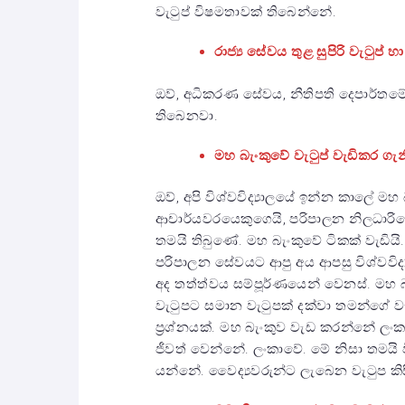
වැටුප් විෂමතාවක් තිබෙන්නේ.
රාජ්‍ය සේවය තුළ සුපිරි වැටුප
ඔව්, අධිකරණ සේවය, නීතිපති දෙපාර්තමේන
තිබෙනවා.
මහ බැංකුවේ වැටුප් වැඩිකර 
ඔව්, අපි විශ්වවිද්‍යාලයේ ඉන්න කාලේ මහ 
ආචාර්යවරයෙකුගෙයි, පරිපාලන නිලධාරිය
තමයි තිබුණේ. මහ බැංකුවේ ටිකක් වැඩියි. 
පරිපාලන සේවයට ආපු අය ආපසු විශ්වවිද්
අද තත්ත්වය සම්පූර්ණයෙන් වෙනස්. මහ 
වැටුපට සමාන වැටුපක් දක්වා තමන්ගේ
ප්‍රශ්නයක්. මහ බැංකුව වැඩ කරන්නේ ලං
ජීවත් වෙන්නේ. ලංකාවේ. මේ නිසා තමයි වි
යන්නේ. වෛද්‍යවරුන්ට ලැබෙන වැටුප කිස