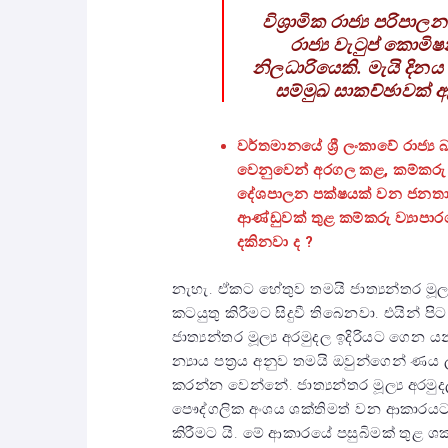
විශ්‍රාමික රාජ්‍ය පරි
රාජ්‍ය වැටුප් කොමි
නිලධාරියෙකි. මැයි දින
සම්මුඛ සාකච්ඡාවක් 
වර්තමානයේ ශ්‍රී ලංකාවේ රාජ්‍ය
වෙනුවෙන් අරගල කළ, කම්කරු ව
දේශපාලන පක්ෂයක් වන ජනතා 
ආණ්ඩුවක් තුළ කම්කරු ව්‍යාපාරය
දකිනවා ද ?
නැහැ. ඒකට හේතුව තමයි ජාත්‍යන්තර මූ
කටයුතු කිරීමට සිදුවී තිබෙනවා. එයින් ප
ජාත්‍යන්තර මූල්‍ය අරමුදල ඉදිරියට ගෙන ය
න්‍යාය පත්‍රය අනුව තමයි ඔවුන්ගෙන් ණ
කරන්න වෙන්නේ. ජාත්‍යන්තර මූල්‍ය අරම
පෞද්ගලික අංශය ශක්තිමත් වන ආකාරයට
කිරීමට යි. මේ ආකාරයේ පසුබිමක් තුළ ශක