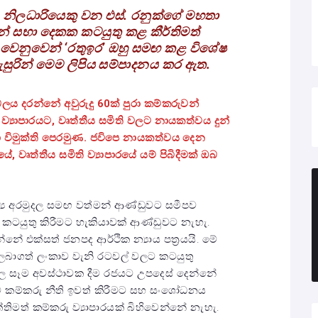
පාලන නිලධාරියෙකු වන එස්. රනුක්ගේ මහතා
ෂන් සභා දෙකක කටයුතු කළ කීර්තිමත්
ය වෙනුවෙන් ‘රතුඉර’ ඔහු සමඟ කළ විශේෂ
ඇසුරින් මෙම ලිපිය සම්පාදනය කර ඇත.
 බලය දරන්නේ අවුරුදු 60ක් පුරා කම්කරුවන්
්‍යාපාරයට, වෘත්තීය සමිති වලට නායකත්වය දුන්
විමුක්ති පෙරමුණ. ජවිපෙ නායකත්වය දෙන
ේ, වෘත්තීය සමිති ව්‍යාපාරයේ යම් පිබිදීමක් ඔබ
ල්‍ය අරමුදල සමඟ වත්මන් ආණ්ඩුවට සමීපව
ිට කටයුතු කිරීමට හැකියාවක් ආණ්ඩුවට නැහැ.
න්නේ එක්සත් ජනපද ආර්ථික න්‍යාය පත්‍රයයි. මේ
ය ලබාගත් ලංකාව වැනි රටවල් වලට කටයුතු
ුදල සෑම අවස්ථාවක දීම රජයට උපදෙස් දෙන්නේ
 කම්කරු නීති ඉවත් කිරීමට සහ සංශෝධනය
්තිමත් කම්කරු ව්‍යාපාරයක් බිහිවෙන්නේ නැහැ.