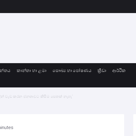
ාන්තය
කාන්තා හා ළමා
සෞඛ්‍ය හා පෝෂණය
ක්‍රීඩා
ආර්ථික
ලින් වැඩ කරන ජනතාවට කිසිම සෙතක් නැහැ’
minutes