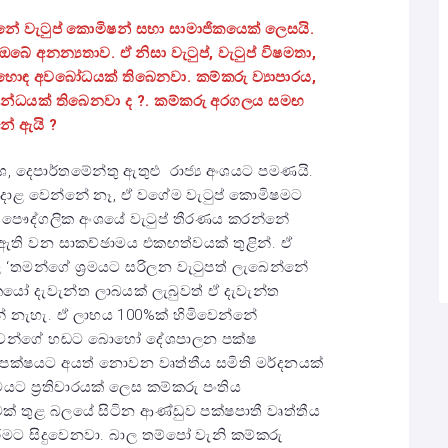
්නේ වැටුප් කොමිෂන් සභා සාමාජිකයෙක් ලෙසයි.
 අනන්‍යතාව. ඒ නිසා වැටුප්, වැටුප් විෂමතා,
 හො
ඳ
අවබෝධයක් තිබෙනවා. කම්කරු ව්‍යාපාරය,
්බන්ධයක් තිබෙනවා ද ?. කම්කරු අරගලය සම
ඟ
නේ ඇයි ?
ංශ, දෙපාර්තමේන්තු ඇතුළු රාජ්‍ය අංශයට පමණයි.
් අදාළ වෙන්නේ නෑ, ඒ වගේම වැටුප් කොමිෂමට
 පෞද්ගලික අංශයේ වැටුප් තීරණය කරන්නේ
ර ඇති වන සාකච්ඡාමය එකඟත්වයක් තුළින්. ඒ
‘තමන්ගේ ශ්‍රමයට සරිලන වැටුපත් ලැබෙන්නේ
ිකයෝ දැවැන්ත ලාබයක් ලැබුවත් ඒ දැවැන්ත
නැහැ. ඒ ලාභය 100%ක් හිමිවෙන්නේ
කරුවන්ගේ හඬට බොහෝ දේශපාලන පක්ෂ
ක්ෂයට අයත් නොවන වෘත්තීය සමිති මර්දනයක්
ට ප්‍රතිචාරයක් ලෙස කම්කරු පංතිය
් තුළ බලයේ සිටින ආණ්ඩුව පක්ෂපාතී වෘත්තීය
මට සිදුවෙනවා. බාල තම්පෝ වැනි කම්කරු