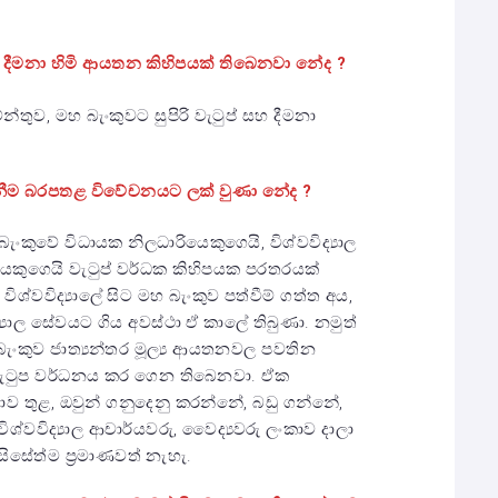
් හා දීමනා හිමි ආයතන කිහිපයක් තිබෙනවා නේද ?
්තුව, මහ බැංකුවට සුපිරි වැටුප් සහ දීමනා
ගැනීම බරපතළ විවේචනයට ලක් වුණා නේද ?
බැංකුවේ විධායක නිලධාරියෙකුගෙයි, විශ්වවිද්‍යාල
ෙකුගෙයි වැටුප් වර්ධක කිහිපයක පරතරයක්
විශ්වවිද්‍යාලේ සිට මහ බැංකුව පත්වීම් ගත්ත අය,
‍යාල සේවයට ගිය අවස්ථා ඒ කාලේ තිබුණා. නමුත්
බැංකුව ජාත්‍යන්තර මූල්‍ය ආයතනවල පවතින
 වැටුප වර්ධනය කර ගෙන තිබෙනවා. ඒක
කාව තුළ, ඔවුන් ගනුදෙනු කරන්නේ, බඩු ගන්නේ,
ශ්වවිද්‍යාල ආචාර්යවරු, වෛද්‍යවරු ලංකාව දාලා
ිසේත්ම ප්‍රමාණවත් නැහැ.