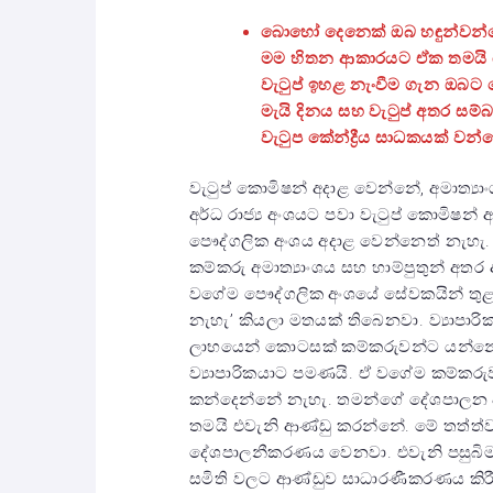
බොහෝ දෙනෙක් ඔබ හ
ඳ
ුන්වන
මම හිතන ආකාරයට ඒක තමයි ඔබේ
වැටුප් ඉහළ නැංවීම ගැන ඔබට
මැයි දිනය සහ වැටුප් අතර සම
වැටුප කේන්ද්‍රීය සාධකයක් වන්
වැටුප් කොමිෂන් අදාළ වෙන්නේ, අමාත්‍යා
අර්ධ රාජ්‍ය අංශයට පවා වැටුප් කොමිෂන
පෞද්ගලික අංශය අදාළ වෙන්නෙත් නැහැ.
කම්කරු අමාත්‍යාංශය සහ හාම්පුතුන් අත
වගේම පෞද්ගලික අංශයේ සේවකයින් තුළ 
නැහැ’ කියලා මතයක් තිබෙනවා. ව්‍යාපාර
ලාභයෙන් කොටසක් කම්කරුවන්ට යන්නේ 
ව්‍යාපාරිකයාට පමණයි. ඒ වගේම කම්
කන්දෙන්නේ නැහැ. තමන්ගේ දේශපාලන ප
තමයි එවැනි ආණ්ඩු කරන්නේ. මේ තත්ත්වය
දේශපාලනීකරණය වෙනවා. එවැනි පසුබිමක
සමිති වලට ආණ්ඩුව සාධාරණීකරණය කිරී