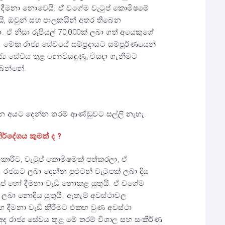
ි දීමනා නොවෙයි. ඒ වගේම වැටුප් කොමිෂමේ
යි, ඔවුන් සහ පාලකයින් අතර තිබෙන
 ඒ නිසා රුපියල් 70,000ක් ලබා ගත් අයෙකුගේ
ා. මේක රාජ්‍ය සේවයේ සම්ප්‍රදායට සම්පූර්ණයෙන්
්‍ය සේවය තුළ නොවිසඳුණු, විසඳා ගැනීමට
බෙන්නේ.
න අයට දෙන්න තරම් ආණ්ඩුවට සල්ලි නැහැ.
ර්දේශය කුමක් ද ?
නාකාරීව, වැටුප් කොමිෂමක් පත්කරලා, ඒ
. රජයට ලබා දෙන්න පුළුවන් වැටුපක් ලබා දිය
ැටුප් හෝ දීමනා වැඩි නොකළ යුතුයි. ඒ වගේම
ලබා නොදිය යුතුයි. ඇතැම් අවස්ථාවල
හ දීමනා වැඩි කිරීමට එකඟ වුණ අවස්ථා
අද රාජ්‍ය සේවය තුළ මේ තරම් විශාල සහ සංකීර්ණ