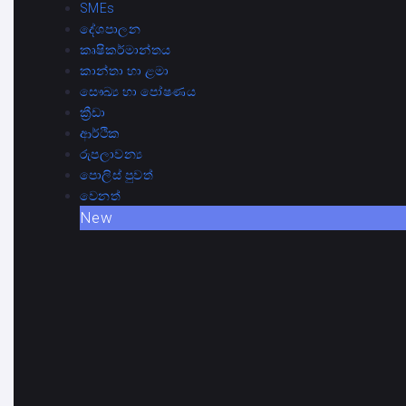
SMEs
දේශපාලන
කෘෂිකර්මාන්තය
කාන්තා හා ළමා
සෞඛ්‍ය හා පෝෂණය
ක්‍රීඩා
ආර්ථික
රුපලාවන්‍ය
පොලිස් පුවත්
වෙනත්
New