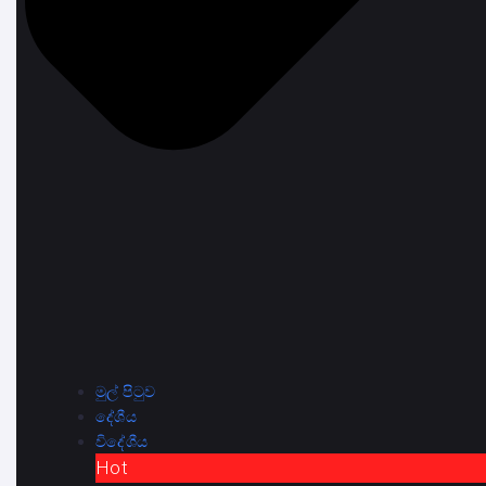
මුල් පිටුව
දේශීය
විදේශීය
Hot