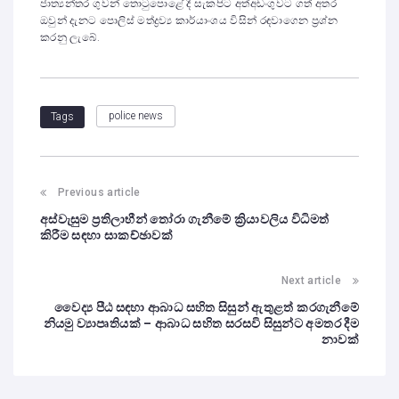
ජාත්‍යන්තර ගුවන් තොටුපොළේ දී සැකපිට අත්අඩංගුවට ගත් අතර
ඔවුන් දැනට පොලිස් මත්ද්‍රව්‍ය කාර්යාංශය විසින් රඳවාගෙන ප්‍රශ්න
කරනු ලැබේ.
police news
Tags
Previous article
අස්වැසුම ප්‍රතිලාභීන් තෝරා ගැනීමේ ක්‍රියාවලිය විධිමත්
කිරීම සඳහා සාකච්ඡාවක්
Next article
වෛද්‍ය පීඨ සඳහා ආබාධ සහිත සිසුන් ඇතුළත් කරගැනීමේ
නියමු ව්‍යාපෘතියක් – ආබාධ සහිත සරසවි සිසුන්ට අමතර දීම
නාවක්