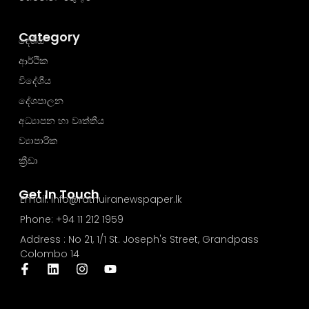
Category
දේශීය
ආර්ථික
විදේශීය
දේශපාලන
අධ්‍යාපන හා වෘත්තීය
ව්‍යාපාරික
ක්‍රීඩා
Get In Touch
Email: info@rathuiranewspaper.lk
Phone: +94 11 212 1959
Address : No 21, 1/1 St. Joseph's Street, Grandpass
Colombo 14