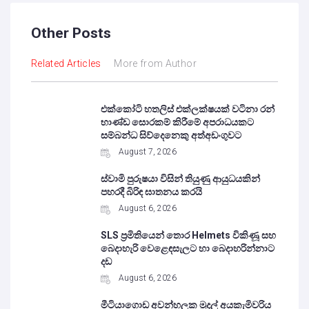
Other Posts
Related Articles
More from Author
එක්කෝටි හතලිස් එක්ලක්ෂයක් වටිනා රන්
භාණ්ඩ සොරකම් කිරීමේ අපරාධයකට
සම්බන්ධ සිව්දෙනෙකු අත්අඩංගුවට
August 7, 2026
ස්වාමි පුරුෂයා විසින් තියුණු ආයුධයකින්
පහරදී බිරිඳ ඝාතනය කරයි
August 6, 2026
SLS ප්‍රමිතියෙන් තොර Helmets විකිණූ සහ
බෙදාහැරි වෙළෙඳසැලට හා බෙදාහරින්නාට
දඩ
August 6, 2026
මීටියාගොඩ අවන්හලක මුදල් අයකැමිවරිය