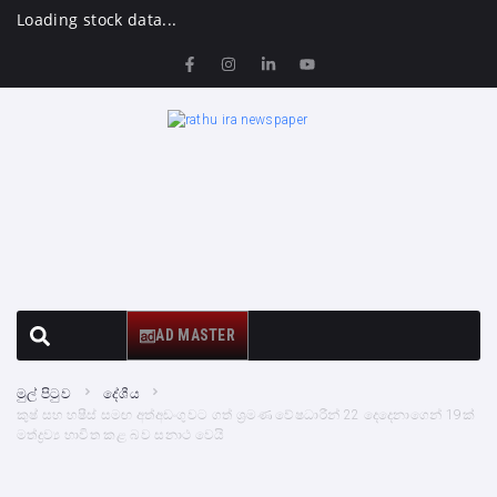
Loading stock data...
AD MASTER
මුල් පිටුව
දේශීය
කුෂ් සහ හෂීස් සමඟ අත්අඩංගුවට ගත් ශ්‍රමණ වේෂධාරීන් 22 දෙදෙනාගෙන් 19ක්
මත්ද්‍රව්‍ය භාවිත කළ බව සනාථ වෙයි