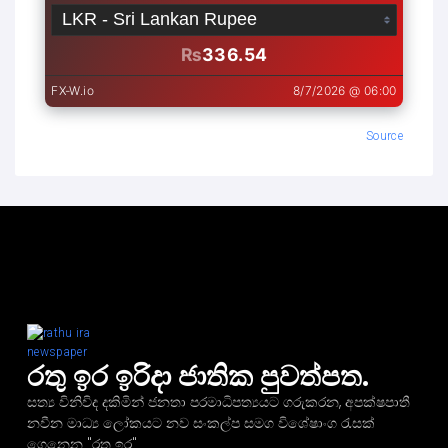
Source
රතු ඉර ඉරිදා ජාතික පුවත්පත.
සත්‍ය විනිවිද දකිමින් ජනතා පරමාධිපත්‍යයට ගරුකරන, අපක්ෂපාතී
නවීන මාධ්‍ය ලෝකයට නව සංකල්ප සමග විශේෂාංග රැසක්
ගෙනෙන "රතු ඉර"