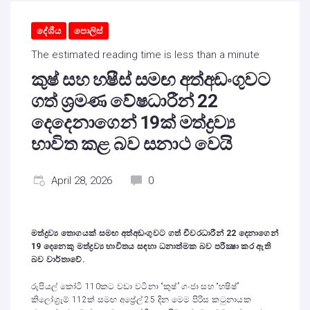
දේශීය
පොලිස්
The estimated reading time is less than a minute
කුෂ් සහ හෂීස් සමඟ අත්අඩංගුවට
ගත් ශ්‍රමණ වේෂධාරීන් 22
දෙදෙනාගෙන් 19ක් මත්ද්‍රව්‍ය
භාවිත කළ බව සනාථ වෙයි
April 28, 2026
0
මත්ද්‍රව්‍ය තොගයක් සමඟ අත්අඩංගුවට ගත් චීවරධාරීන් 22 දෙනාගෙන්
19 දෙනෙකු මත්ද්‍රව්‍ය භාවිතය සඳහා ධනාත්මක බව පරීක්‍ෂා කර ඇති
බව වාර්තාවේ.
රුපියල් කෝටි 110කට වඩා වටිනා “කුෂ්” ගංජා සහ “හෂිෂ්”
කිලෝග්‍රෑම් 112ක් සමඟ අප්‍රේල් 25 දින මෙම පිරිස කටුනායක