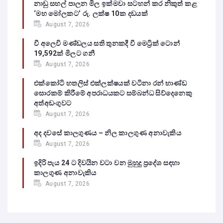
නාඩු සහල් පාලන මිල ඉක්මවා සටහන් කර නිකුත් කළ
‘මහ මෝලකට’ රු. ලක්ෂ 10ක දඩයක්
August 7, 2026
වී අලෙවි මණ්ඩලය සති තුනකදී වී මෙට්‍රික් ටොන්
19,592ක් මිලට ගනී
August 7, 2026
එක්කෝටි හතලිස් එක්ලක්ෂයක් වටිනා රන් භාණ්ඩ
සොරකම් කිරීමේ අපරාධයකට සම්බන්ධ සිව්දෙනෙකු
අත්අඩංගුවට
August 7, 2026
අද දවසේ කාලගුණය – නිල කාලගුණ අනාවැකිය
August 7, 2026
ඉදිරි පැය 24 ට දිවයින වටා වන මුහුදු ප්‍රදේශ සඳහා
කාලගුණ අනාවැකිය
August 7, 2026