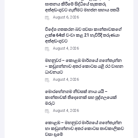
ඝාතනය කිරීමේ සිද්ධියේ සැකකරු
අත්අඩංගුවට ගැනීමට මහජන සහාය පතයි
August 6, 2026
විදේශ ගතකරන බව පවසා කාන්තාවකගේ
ලක්ෂ 64ක් වංචා කළ 21 හැවිරිදි තරුණයා
අත්අඩංගුවට
August 4, 2026
මහනුවර – කොළඹ මාර්ගයේ ගනේතැන්න
– කඩුගන්නාව අතර කොටස යළි රථ වාහන
ධාවනයට
August 4, 2026
මොරහේනගම නිවසක් නාය යයි –
කාන්තාවක් තිදෙනෙක් සහ පුද්ගලයෙක්
මරුට
August 4, 2026
කොළඹ – මහනුවර මාර්ගයේ ගනේතැන්න
හා කඩුගන්නාව අතර කොටස තාවකාලිකව
වසා දැමේ