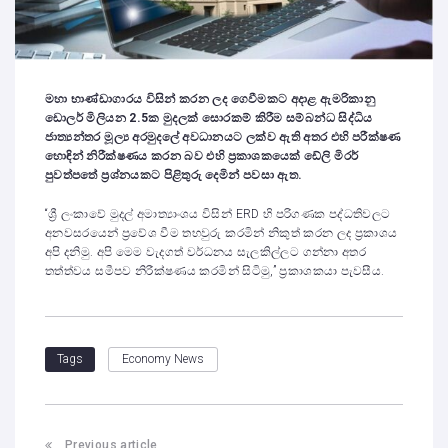
මහා භාණ්ඩාගාරය විසින් කරන ලද ගෙවීමකට අදාළ ඇමරිකානු
ඩොලර් මිලියන 2.5ක මුදලක් සොරකම් කිරීම සම්බන්ධ සිද්ධිය
ජාත්‍යන්තර මූල්‍ය අරමුදලේ අවධානයට ලක්ව ඇති අතර
එහි පරීක්ෂණ
හොඳින් නිරීක්ෂණය කරන බව එහි ප්‍රකාශකයෙක් ඩේලි මිරර්
පුවත්පතේ ප්‍රශ්නයකට පිළිතුරු දෙමින් පවසා ඇත.
“ශ්‍රී ලංකාවේ මුදල් අමාත්‍යාංශය විසින් ERD හි පරිගණක පද්ධතිවලට
අනවසරයෙන් ප්‍රවේශ වීම තහවුරු කරමින් නිකුත් කරන ලද ප්‍රකාශය
අපි දනිමු. අපි මෙම වැදගත් වර්ධනය සැලකිල්ලට ගන්නා අතර
තත්ත්වය සමීපව නිරීක්ෂණය කරමින් සිටිමු,” ප්‍රකාශකයා පැවසීය.
Economy News
Tags
Previous article