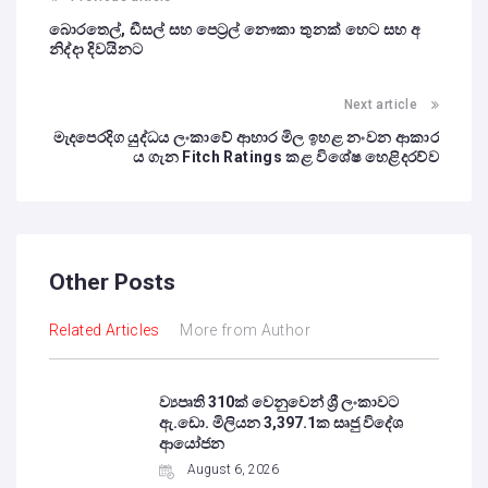
බොරතෙල්, ඩීසල් සහ පෙට්‍රල් නෞකා තුනක් හෙට සහ අ
නිද්දා දිවයිනට
Next article
මැදපෙරදිග යුද්ධය ලංකාවේ ආහාර මිල ඉහළ නංවන ආකාර
ය ගැන Fitch Ratings කළ විශේෂ හෙළිදරව්ව
Other Posts
Related Articles
More from Author
ව්‍යපෘති 310ක් වෙනුවෙන් ශ්‍රී ලංකාවට
ඇ.ඩො. මිලියන 3,397.1ක සෘජු විදේශ
ආයෝජන
August 6, 2026