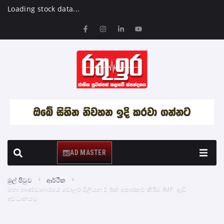
Loading stock data...
AD MASTER
මුල් පිටුව
ආර්ථික
මහා භාණ්ඩාගාරයේ ඩොලර් මිලියන 2.5ක් සොරකම් කිරීම IMF දැඩි
අවධානයට