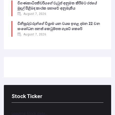
විගණකාධිපතිවරියගේ වැටුප් අනුමත කිරීමට රජයේ
මුදල් පිළිබඳ කාරක සභාවේ අනුමැතිය
August 7, 2026
විනිසුරුවරුන්ගේ විශ්‍රාම යන වයස ඉහළ දමන 22 වන
සංශෝධන පනත් කෙටුම්පත ගැසට් කෙරේ
August 7, 2026
Stock Ticker
Loading stock data...