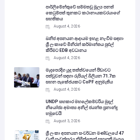
පාර්ලිමේන්තුවේ සම්මතවූ මූල්‍ය පනත්
කෙටුම්පත් තුනකට කථානායකවරයාගේ
සහතිකය
August 4, 2026
ඛනිජ අපනයන ආදායම ඉහළ නැංවීම සඳහා
ශ්‍රී ලංකාවේ මිනිරන් කර්මාන්තය පුළුල්
කිරීමට EDB අවධානය
August 4, 2026
මැදපෙරදිග යුද තත්ත්වයෙන් පීඩාවට
පත්වූවන් සඳහා රුපියල් බිලියන 71.7ක
සහන පැකේජයකට CoPF අනුමැතිය
August 4, 2026
UNDP සහකාර මහලේකම්වරිය මුදල්
නියෝජ්‍ය අමාත්‍ය අනිල් ජයන්ත ප්‍රනාන්දු
හමුවෙයි
August 3, 2026
ශ්‍රී ලංකා අපනයන සංවර්ධන මණ්ඩලයේ 47
වැනි සංවත්සරය නිමිත්තෙන් සභාපති මංගල