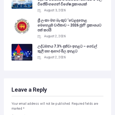
විජේසිංහගෙන් විශේෂ ප්‍රකාශයක්
August 3, 2026
ශ්‍රී ලංකා මහ බැංකුව ‘වෙළඳපොළ
මෙහෙයුම් වාර්තාව – 2026 ජුනි’ ප්‍රකාශයට
පත් කරයි
August 2, 2026
උද්ධමනය 7.3% දක්වා ඉහළට – ගෙවල්
කුලී සහ ආහාර මිල ඉහළට
August 2, 2026
Leave a Reply
Your email address will not be published.
Required fields are
marked
*