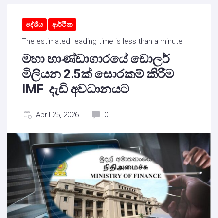
දේශීය
ආර්ථික
The estimated reading time is less than a minute
මහා භාණ්ඩාගාරයේ ඩොලර්
මිලියන 2.5ක් සොරකම් කිරීම
IMF දැඩි අවධානයට
April 25, 2026
0