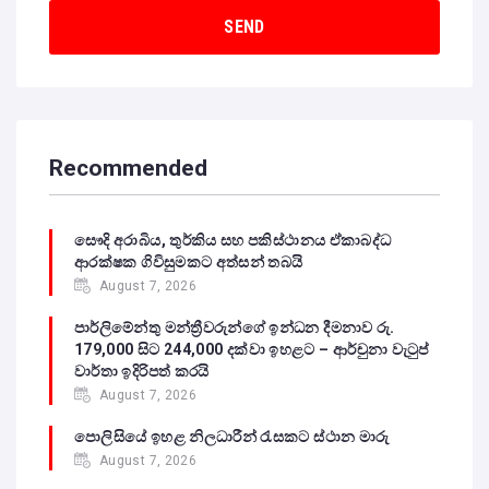
Recommended
සෞදි අරාබිය, තුර්කිය සහ පකිස්ථානය ඒකාබද්ධ
ආරක්ෂක ගිවිසුමකට අත්සන් තබයි
August 7, 2026
පාර්ලිමේන්තු මන්ත්‍රීවරුන්ගේ ඉන්ධන දීමනාව රු.
179,000 සිට 244,000 දක්වා ඉහළට – ආර්චුනා වැටුප්
වාර්තා ඉදිරිපත් කරයි
August 7, 2026
පොලිසියේ ඉහළ නිලධාරීන් රැසකට ස්ථාන මාරු
August 7, 2026