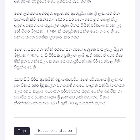
අමාත්‍යාංශ පරිශ්‍රයේදී මෙම උත්සවය පැවැත්විණි.
මෙම උත්සවය අතරතුර, අග්‍රාමාත්‍ය අමරසූරිය සහ ශ්‍රී ලංකාවේ චීන
තානාපති ක්වි ෂෙන්හොං, 2026 වසර සඳහා රටේ මුළු පාසල් නිල
ඇඳුම් අවශ්‍යතාවය සපුරාලීම සඳහා චීනය විසින් පරිත්‍යාග කරන ලද
රෙදි මීටර් මිලියන 11.484 ක් සම්පූර්ණයෙන්ම බෙදා හැර ඇති බව
සනාථ කරන සහතික හුවමාරු කර ගත්හ.
මෙම වැඩසටහන මගින් රජයේ සහ රජයේ අනුමත පාසල්වල සිසුන්
මිලියන 4.4කට වැඩි පිරිසකට ප්‍රතිලාභ ලැබී ඇති අතර, ඒ අතර ශිෂ්‍ය
භික්ෂූන් වහන්සේලා, කන්‍යා සොහොයුරියන් සහ පිරිවෙන්වල ගිහි
සිසුන් ද වෙති.
රැස්ව සිටි පිරිස අමතමින් අග්‍රාමාත්‍යවරිය මෙම පරිත්‍යාගය ශ්‍රී ලංකාව
සහ චීනය අතර දිගුකාලීන සහයෝගීතාවයේ වැදගත් සන්ධිස්ථානයක්
ලෙස අගය කළාය. අධ්‍යාපන පරිවර්තනය සඳහා මෙන්ම ආර්ථික හා
සමාජීය සංවර්ධනය සඳහා ශ්‍රී ලංකාවේ උත්සාහයන්ට චීනය
නිරන්තරයෙන් සහාය ලබා දී ඇති බව ඇය සඳහන් කළාය.
Education and career
Tags