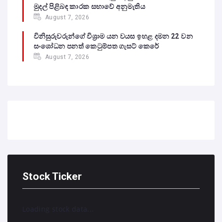
මුදල් පිළිබඳ කාරක සභාවේ අනුමැතිය
August 7, 2026
විනිසුරුවරුන්ගේ විශ්‍රාම යන වයස ඉහළ දමන 22 වන
සංශෝධන පනත් කෙටුම්පත ගැසට් කෙරේ
August 7, 2026
Stock Ticker
Loading stock data...