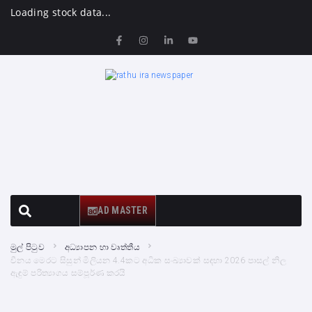
Loading stock data...
AD MASTER
මුල් පිටුව
අධ්‍යාපන හා වෘත්තීය
චීනය මෙරට සිසුන් මිලියන 4.4කට අධික සංඛ්‍යාවක් සඳහා 2026 පාසල් නිල
ඇඳුම් පරිත්‍යාගය සම්පූර්ණ කරයි