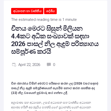
අධ්‍යාපන හා වෘත්තීය
දේශීය
The estimated reading time is 1 minute
චීනය මෙරට සිසුන් මිලියන
4.4කට අධික සංඛ්‍යාවක් සඳහා
2026 පාසල් නිල ඇඳුම් පරිත්‍යාගය
සම්පූර්ණ කරයි
April 22, 2026
0
චීන ජනරජය විසින් මෙරටට පරිත්‍යාග කරන ලද (2026 වසර සඳහා)
පාසල් නිල ඇඳුම් සම්පූර්ණයෙන් සැපයීම සනාථ කරන සහතික අද
(22) නිල වශයෙන් හුවමාරු කර ගන්නා ලදී.
අග්‍රාමාත්‍ය සහ අධ්‍යාපන, උසස් අධ්‍යාපන සහ වෘත්තීය අධ්‍යාපන
අමාත්‍ය හරිනි අමරසූරිය මහත්මියගේ ප්‍රධානත්වයෙන් අධ්‍යාපන