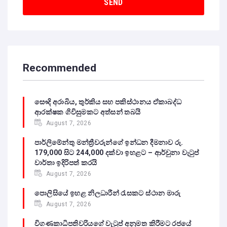
Recommended
සෞදි අරාබිය, තුර්කිය සහ පකිස්ථානය ඒකාබද්ධ
ආරක්ෂක ගිවිසුමකට අත්සන් තබයි
August 7, 2026
පාර්ලිමේන්තු මන්ත්‍රීවරුන්ගේ ඉන්ධන දීමනාව රු.
179,000 සිට 244,000 දක්වා ඉහළට – ආර්චුනා වැටුප්
වාර්තා ඉදිරිපත් කරයි
August 7, 2026
පොලිසියේ ඉහළ නිලධාරීන් රැසකට ස්ථාන මාරු
August 7, 2026
විගණකාධිපතිවරියගේ වැටුප් අනුමත කිරීමට රජයේ