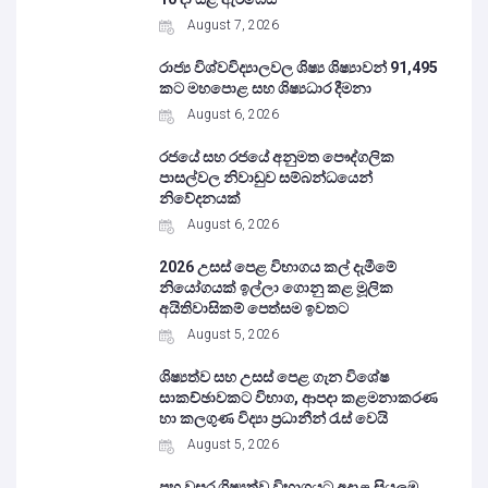
August 7, 2026
රාජ්‍ය විශ්වවිද්‍යාලවල ශිෂ්‍ය ශිෂ්‍යාවන් 91,495
කට මහපොළ සහ ශිෂ්‍යධාර දීමනා
August 6, 2026
රජයේ සහ රජයේ අනුමත පෞද්ගලික
පාසල්වල නිවාඩුව සම්බන්ධයෙන්
නිවේදනයක්
August 6, 2026
2026 උසස් පෙළ විභාගය කල් දැමීමේ
නියෝගයක් ඉල්ලා ගොනු කළ මූලික
අයිතිවාසිකම් පෙත්සම ඉවතට
August 5, 2026
ශිෂ්‍යත්ව සහ උසස් පෙළ ගැන විශේෂ
සාකච්ඡාවකට විභාග, ආපදා කළමනාකරණ
හා කලගුණ විද්‍යා ප්‍රධානීන් රැස් වෙයි
August 5, 2026
පහ වසර ශිෂ්‍යත්ව විභාගයට අදාළ සියලුම