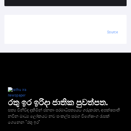
Source
රතු ඉර ඉරිදා ජාතික පුවත්පත.
සත්‍ය විනිවිද දකිමින් ජනතා පරමාධිපත්‍යයට ගරුකරන, අපක්ෂපාතී
නවීන මාධ්‍ය ලෝකයට නව සංකල්ප සමග විශේෂාංග රැසක්
ගෙනෙන "රතු ඉර"