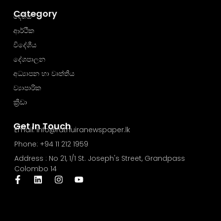
Category
දේශීය
ආර්ථික
විදේශීය
දේශපාලන
අධ්‍යාපන හා වෘත්තීය
ව්‍යාපාරික
ක්‍රීඩා
Get In Touch
Email: info@rathuiranewspaper.lk
Phone: +94 11 212 1959
Address : No 21, 1/1 St. Joseph's Street, Grandpass
Colombo 14