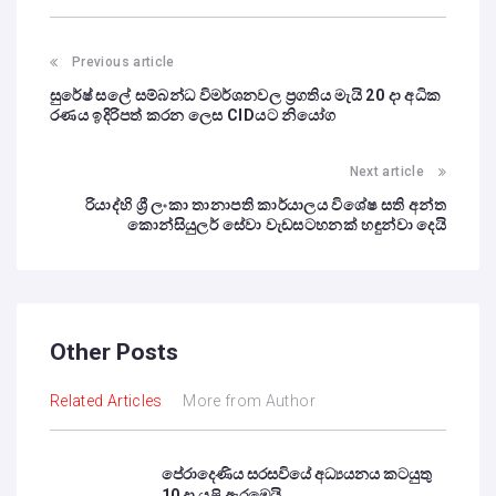
Previous article
සුරේෂ් සලේ සම්බන්ධ විමර්ශනවල ප්‍රගතිය මැයි 20 දා අධික
රණය ඉදිරිපත් කරන ලෙස CIDයට නියෝග
Next article
රියාද්හි ශ්‍රී ලංකා තානාපති කාර්යාලය විශේෂ සති අන්ත
කොන්සියුලර් සේවා වැඩසටහනක් හඳුන්වා දෙයි
Other Posts
Related Articles
More from Author
පේරාදෙණිය සරසවියේ අධ්‍යයනය කටයුතු
10 දා යළි ඇරඹෙයි