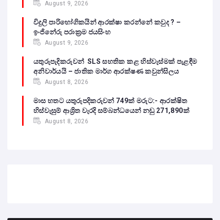
August 9, 2026
විදුලි පාරිභෝගිකයින් ආරක්ෂා කරන්නේ කවුද ? –
ඉංජිනේරු පරාක්‍රම ජයසිංහ
August 9, 2026
යතුරුපැදිකරුවන් SLS සහතික කළ හිස්වැස්මක් පැළඳීම
අනිවාර්යයි – ජාතික මාර්ග ආරක්ෂණ කවුන්සිලය
August 8, 2026
මාස හතට යතුරුපදිකරුවන් 749ක් මරුට:- ආරක්ෂිත
හිස්වැසුම් ආශ්‍රිත වැරදි සම්බන්ධයෙන් නඩු 271,890ක්
August 8, 2026