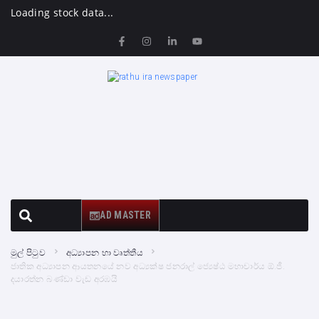
Loading stock data...
AD MASTER
මුල් පිටුව
අධ්‍යාපන හා වෘත්තීය
ජාතික අධ්‍යාපන ආයතනයේ නව අධ්‍යක්ෂ ජනරාල් ජ්‍යෙෂ්ඨ මහාචාර්ය ඕ.ජී.
දයාරත්න බණ්ඩා වැඩ අරඹයි