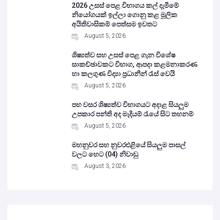
2026 උසස් පෙළ විභාගය කල් දැමීමේ
නියෝගයක් ඉල්ලා ගොනු කළ මූලික
අයිතිවාසිකම් පෙත්සම ඉවතට
August 5, 2026
ශිෂ්‍යත්ව සහ උසස් පෙළ ගැන විශේෂ
සාකච්ඡාවකට විභාග, ආපදා කළමනාකරණ
හා කලගුණ විද්‍යා ප්‍රධානීන් රැස් වෙයි
August 5, 2026
පහ වසර ශිෂ්‍යත්ව විභාගයට අදාළ සියලුම
උපකාර පන්ති අද මැදියම් රැයේ සිට තහනම්
August 5, 2026
මහනුවර සහ නුවරඑළියේ සියලුම පාසල්
වලට හෙට (04) නිවාඩු
August 3, 2026