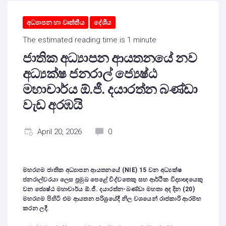
අධ්‍යාපන හා වෘත්තීය
දේශීය
The estimated reading time is 1 minute
ජාතික අධ්‍යාපන ආයතනයේ නව
අධ්‍යක්ෂ ජනරාල් ජ්‍යෙෂ්ඨ
මහාචාර්ය ඕ.ජී. දයාරත්න බණ්ඩා
වැඩ අරඹයි
April 20, 2026
0
මහරගම ජාතික අධ්‍යාපන ආයතනයේ (NIE) 15 වන අධ්‍යක්ෂ
ජනරාල්වරයා ලෙස ප්‍රමුඛ පෙළේ විද්වතෙකු සහ ආර්ථික විද්‍යාඥයෙකු
වන ජ්‍යෙෂ්ඨ මහාචාර්ය ඕ.ජී. දයාරත්න-බණ්ඩා මහතා අද දින (20)
මහරගම පිහිටි එම ආයතන පරිශ්‍රයේදී නිල වශයෙන් රාජකාරි ආරම්භ
කරන ලදී.