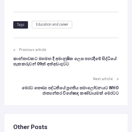
Education and career
Tags
Previous article
කාන්තාවකට මහමඟ දී අමානුෂික ලෙස පහරදීමේ සිද්ධියේ
සැකකරුවන් 09ක් අත්අඩංගුවට
Next article
මෙරට සෞඛ්‍ය පද්ධතියේ ප්‍රගතිය සමාලෝචනයට WHO
ජාත්‍යන්තර විශේෂඥ කණ්ඩායමක් මෙරටට
Other Posts