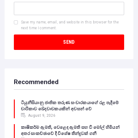
Save my name, email, and website in this browser for the
next time I comment.
Recommended
ටියුනීසියානු ජාතික තරුණ සංචාරකයාගේ රළ පැදීමේ
චාරිකාව ඛේදවාචකයකින් අවසන් වේ‍
August 9, 2026
කෘෂිකර්ම ඇමති, වෙළෙඳ ඇමති සහ වී මෝල් හිමියන්
අතර සාකච්ඡාවේ දී විශේෂ තීන්දුවක් ගනී