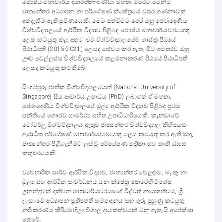
ජ්‍යෙෂ්ඨ මහාචාර්ය දයාරත්න-බණ්ඩා මහතා මෙරට මෙන්ම
ජාත්‍යන්තර අධ්‍යාපන හා පර්යේෂණ ක්ෂේත්‍රයේ වසර ගණනාවක
අත්දැකීම් ඇති ප්‍රවීණයෙකි. මෙම පත්වීමට පෙර ඔහු පේරාදෙණිය
විශ්වවිද්‍යාලයේ ආර්ථික විද්‍යාව පිළිබඳ ජ්‍යෙෂ්ඨ මහාචාර්යවරයෙකු
ලෙස කටයුතු කළ අතර, එම විශ්වවිද්‍යාලයේම ශාස්ත්‍ර පීඨයේ
පීඨාධිපති (2015-2021) ලෙසද සේවය කර ඇත. මීට අමතරව ඔහු
ඌව වෙල්ලස්ස විශ්වවිද්‍යාලයේ කළමනාකරණ පීඨයේ පීඨාධිපති
ලෙසද කටයුතු කර තිබේ.
සිංගප්පූරු ජාතික විශ්වවිද්‍යාලයෙන් (National University of
Singapore) සිය ආචාර්ය උපාධිය (PhD) ලබාගත් ඒ මහතා,
පේරාදෙණිය විශ්වවිද්‍යාලයේ මූල්‍ය ආර්ථික විද්‍යාව පිළිබඳ ප්‍රථම
පන්තියේ ගෞරව සාමර්ථ්‍ය සහිත උපාධිධාරියෙකි. කැනඩාවේ
වෝටර්ලූ විශ්වවිද්‍යාලය ඇතුළු ජාත්‍යන්තර විශ්වවිද්‍යාල කිහිපයක
ආරාධිත පර්යේෂණ මහාචාර්යවරයෙකු ලෙස කටයුතු කර ඇති ඔහු,
ජාත්‍යන්තර පිළිගැනීමට ලක්වූ පර්යේෂණ පත්‍රිකා සහ කෘති රැසක
කතුවරයෙකි.
ව්‍යවහාරික සාර්ව ආර්ථික විද්‍යාව, ජාත්‍යන්තර වෙළඳාම, බැංකු හා
මූල්‍ය සහ ආර්ථික සංවර්ධනය යන ක්ෂේත්‍ර කෙරෙහි විශේෂ
උනන්දුවක් දක්වන මහාචාර්යවරයාගේ විද්වත් නායකත්වය, ශ්‍රී
ලංකාවේ අධ්‍යාපන ප්‍රතිපත්ති සම්පාදනය සහ ගුරු පුහුණු කටයුතු
නවීකරණය කිරීමෙහිලා විශාල දායකත්වයක් වනු ඇතැයි අපේක්ෂා
කෙරේ.