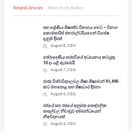
Related Articles
More from Author
පහ ශ්‍රේණිය ශිෂ්‍යත්ව විභාගය හෙට – විභාග
කොමසාරිස් ජනරාල්වරියගෙන් විශේෂ
දැනුම් දීමක්
August 8, 2026
පේරාදෙණිය සරසවියේ අධ්‍යයනය කටයුතු
10 දා යළි ඇරඹෙයි
August 7, 2026
රාජ්‍ය විශ්වවිද්‍යාලවල ශිෂ්‍ය ශිෂ්‍යාවන් 91,495
කට මහපොළ සහ ශිෂ්‍යධාර දීමනා
August 6, 2026
රජයේ සහ රජයේ අනුමත පෞද්ගලික
පාසල්වල නිවාඩුව සම්බන්ධයෙන්
නිවේදනයක්
August 6, 2026