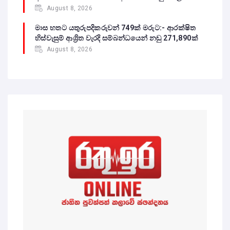
August 8, 2026
මාස හතට යතුරුපදිකරුවන් 749ක් මරුට:- ආරක්ෂිත
හිස්වැසුම් ආශ්‍රිත වැරදි සම්බන්ධයෙන් නඩු 271,890ක්
August 8, 2026