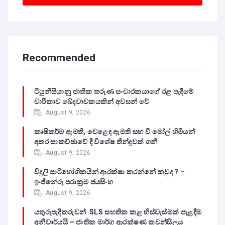
Recommended
ටියුනීසියානු ජාතික තරුණ සංචාරකයාගේ රළ පැදීමේ
චාරිකාව ඛේදවාචකයකින් අවසන් වේ‍
August 9, 2026
කෘෂිකර්ම ඇමති, වෙළෙඳ ඇමති සහ වී මෝල් හිමියන්
අතර සාකච්ඡාවේ දී විශේෂ තීන්දුවක් ගනී
August 9, 2026
විදුලි පාරිභෝගිකයින් ආරක්ෂා කරන්නේ කවුද ? –
ඉංජිනේරු පරාක්‍රම ජයසිංහ
August 9, 2026
යතුරුපැදිකරුවන් SLS සහතික කළ හිස්වැස්මක් පැළඳීම
අනිවාර්යයි – ජාතික මාර්ග ආරක්ෂණ කවුන්සිලය