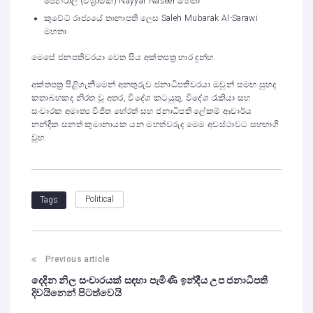
ජෙනරාල් (විශ්‍රාමික) Nayyar Naseer මහතා
කුවේට් රාජ්‍යයේ තානාපති ලෙස Saleh Mubarak Al-Sarawi
මහතා
මෙසේ ජනපතිවරයා වෙත සිය අක්තපත්‍ර භාර දුන්හ.
අක්තපත්‍ර පිළිගැනීමෙන් අනතුරුව ජනාධිපතිවරයා ඔවුන් සමඟ සුහද
කතාබහකද නිරත වූ අතර, විදේශ කටයුතු, විදේශ රැකියා සහ
සංචාරක අමාත්‍ය විජිත හේරත් සහ ජනාධිපති ලේකම් ආචාර්ය
නන්දික සනත් කුමානායක යන මහත්වරුද මෙම අවස්ථාවට සහභාගි
වූහ.
Political
Tags
Previous article
දෙදින නිල සංචාරයක් සඳහා පැමිණි ඉන්දීය උප ජනාධිපති
දිවයිනෙන් පිටත්වෙයි