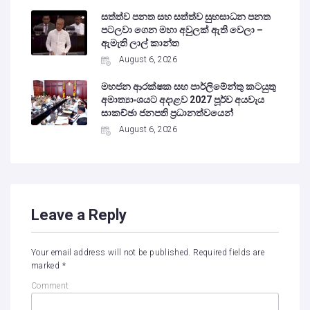
සත්ත්ව පනත සහ සත්ත්ව සුභසාධන පනත
පටලවා ගෙන මහා අවුලක් ඇති වෙලා –
ඇමැති ලාල් කාන්ත
August 6, 2026
මහජන ආරක්ෂක සහ පාර්ලිමේන්තු කටයුතු
අමාත්‍යාංශයට අදාළව 2027 පූර්ව අයවැය
සාකච්ඡා ජනපති ප්‍රධානත්වයෙන්
August 6, 2026
Leave a Reply
Your email address will not be published.
Required fields are
marked
*
Comment