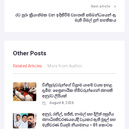
Next article
රට පුරා ක්‍රියාත්මක වන ඉදිකිරීම් ව්‍යාපෘති සම්බන්ධයෙන් ඇ
මැති බිමල් දුන් සහතිකය
Other Posts
Related Articles
More from Author
විනිසුරුවරුන්ගේ විශ්‍රාම යාමේ වයස ඉහළ
දැමීම: ත්‍රෛනායික හිමිවරුන්ගෙන් ජනපති
අනුරට ලිපියක්
August 8, 2026
අනුර, රනිල්, සජිත්, නාමල් සහ දිලිත් පසුගිය
ජනාධිපතිවරණයයේදී වැයකර ඇති මුදල් සහ
මැතිවරණ වියදම් නියාමනය – 01 කොටස