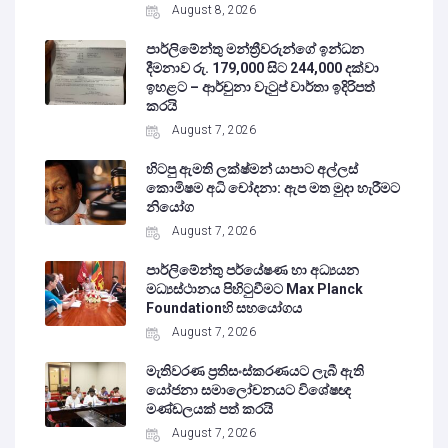
August 8, 2026
පාර්ලිමේන්තු මන්ත්‍රීවරුන්ගේ ඉන්ධන
දීමනාව රු. 179,000 සිට 244,000 දක්වා
ඉහළට – ආර්චුනා වැටුප් වාර්තා ඉදිරිපත්
කරයි
August 7, 2026
හිටපු ඇමති ලක්ෂ්මන් යාපාට අල්ලස්
කොමිෂම අධි චෝදනා: ඇප මත මුදා හැරීමට
නියෝග
August 7, 2026
පාර්ලිමේන්තු පර්යේෂණ හා අධ්‍යයන
මධ්‍යස්ථානය පිහිටුවීමට Max Planck
Foundationහි සහයෝගය
August 7, 2026
මැතිවරණ ප්‍රතිසංස්කරණයට ලැබී ඇති
යෝජනා සමාලෝචනයට විශේෂඥ
මණ්ඩලයක් පත් කරයි
August 7, 2026