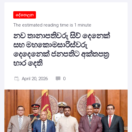
දේශපාලන
The estimated reading time is 1 minute
නව තානාපතිවරු සිව් දෙනෙක්
සහ මහකොමසාරිස්වරු
දෙදෙනෙක් ජනපතිට අක්තපත්‍ර
භාර දෙති
April 20, 2026
0