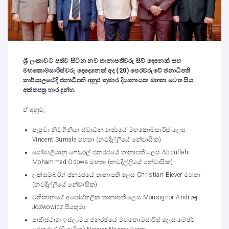
ශ්‍රී ලංකාවට පත්ව සිටින නව තානාපතිවරු සිව් දෙනෙක් සහ
මහකොමසාරිස්වරු දෙදෙනෙක් අද (20) පෙරවරුවේ ජනාධිපති
කාර්යාලයේදි ජනාධිපති අනුර කුමාර දිසානායක මහතා වෙත සිය
අක්තපත්‍ර භාර දුන්හ.
ඒ අනුව,
පැපුවා නිව්ගිනියා ස්වාධීන රාජ්‍යයේ මහකොමසාරිස් ලෙස
Vincent Sumale මහතා (නවදිල්ලියේ නේවාසික)
සෝමාලියානු ෆෙඩරල් ජනරජයේ තානාපති ලෙස Abdullahi
Mohammed Odowa මහතා (නවදිල්ලියේ නේවාසික)
ලක්සම්බර්ග් ජනරජයේ තානාපති ලෙස Christian Biever මහතා
(නවදිල්ලියේ නේවාසික)
වතිකානයේ අපෝස්තලික තානාපති ලෙස Monsignor Andrzej
Józwowicz පියතුමා
පාකිස්ථාන ඉස්ලාමීය ජනරජයේ මහකොමසාරිස් ලෙස මේජර්