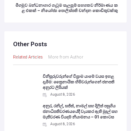
මීගමුව බන්ධනාගාර ගැටුම සැලසුම් සහගතව නිර්මාණය ක
ළ එකක් – නියෝජ්‍ය පොලිස්පති චන්දන කොඩිතුවක්කු
Other Posts
Related Articles
More from Author
විනිසුරුවරුන්ගේ විශ්‍රාම යාමේ වයස ඉහළ
දැමීම: ත්‍රෛනායික හිමිවරුන්ගෙන් ජනපති
අනුරට ලිපියක්
August 8, 2026
අනුර, රනිල්, සජිත්, නාමල් සහ දිලිත් පසුගිය
ජනාධිපතිවරණයයේදී වැයකර ඇති මුදල් සහ
මැතිවරණ වියදම් නියාමනය – 01 කොටස
August 8, 2026