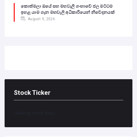
කොත්මලා ඔයේ සහ මහවැලි ගංඟාවේ ජල මට්ටම
ඉහළ යාම ගැන මහවැලි අධිකාරියෙන් නිවේදනයක්
August 9, 2026
Stock Ticker
Loading stock data...