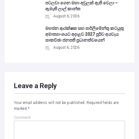
පටලවා ගෙන මහා අවුලක් ඇති වෙලා –
ඇමැති ලාල් කාන්ත
August 6, 2026
මහජන ආරක්ෂක සහ පාර්ලිමේන්තු කටයුතු
අමාත්‍යාංශයට අදාළව 2027 පූර්ව අයවැය
සාකච්ඡා ජනපති ප්‍රධානත්වයෙන්
August 6, 2026
Leave a Reply
Your email address will not be published.
Required fields are
marked
*
Comment