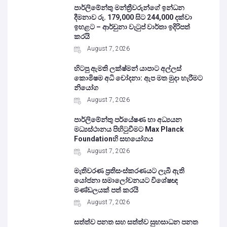
පාර්ලිමේන්තු මන්ත්‍රීවරුන්ගේ ඉන්ධන
දීමනාව රු. 179,000 සිට 244,000 දක්වා
ඉහළට – ආර්චුනා වැටුප් වාර්තා ඉදිරිපත්
කරයි
August 7, 2026
හිටපු ඇමති ලක්ෂ්මන් යාපාට අල්ලස්
කොමිෂම අධි චෝදනා: ඇප මත මුදා හැරීමට
නියෝග
August 7, 2026
පාර්ලිමේන්තු පර්යේෂණ හා අධ්‍යයන
මධ්‍යස්ථානය පිහිටුවීමට Max Planck
Foundationහි සහයෝගය
August 7, 2026
මැතිවරණ ප්‍රතිසංස්කරණයට ලැබී ඇති
යෝජනා සමාලෝචනයට විශේෂඥ
මණ්ඩලයක් පත් කරයි
August 7, 2026
සත්ත්ව පනත සහ සත්ත්ව සුභසාධන පනත