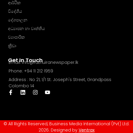
ආර්ථික
විදේශීය
දේශපාලන
අධ්‍යාපන හා වෘත්තීය
ව්‍යාපාරික
ක්‍රීඩා
Get In Touch
Email: info@rathuiranewspaper.lk
Phone: +94 11 212 1959
Address : No 21, 1/1 St. Joseph's Street, Grandpass
Colombo 14
© All Rights Reserved, Business Media International (Pvt) Ltd.
2026. Designed by
Ventrax