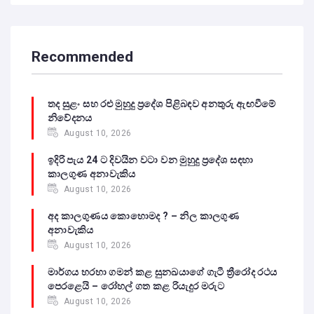
Recommended
තද සුළං සහ රළු මුහුදු ප්‍රදේශ පිළිබඳව අනතුරු ඇඟවීමේ
නිවේදනය
August 10, 2026
ඉදිරි පැය 24 ට දිවයින වටා වන මුහුදු ප්‍රදේශ සඳහා
කාලගුණ අනාවැකිය
August 10, 2026
අද කාලගුණය කොහොමද ? – නිල කාලගුණ
අනාවැකිය
August 10, 2026
මාර්ගය හරහා ගමන් කළ සුනඛයාගේ ගැටී ත්‍රීරෝද රථය
පෙරළෙයි – රෝහල් ගත කළ රියැදුර මරුට
August 10, 2026