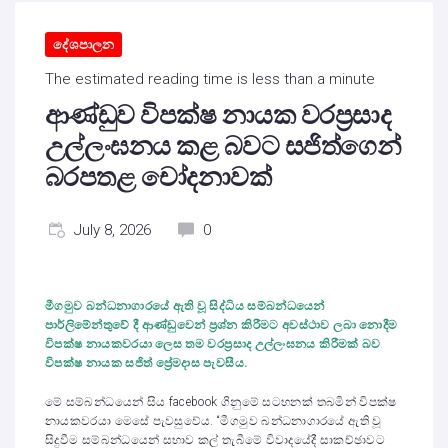
දේශපාලන
The estimated reading time is less than a minute
ආණ්ඩුව විපක්ෂ නායක වරප්‍රසාද
උල්ලංඝනය කළ බවට සජිත්ගෙන්
බරපතළ චෝදනාවක්
July 8, 2026
0
මීගමුව බන්ධනාගාරයේ ඇති වූ සිද්ධිය සම්බන්ධයෙන්
පාර්ලිමේන්තුවේ දී ආණ්ඩුවෙන් ප්‍රශ්න කිරීමට අවස්ථාව ලබා නොදීම
විපක්ෂ නායකවරයා ලෙස තම වරප්‍රසාද උල්ලංඝනය කිරීමක් බව
විපක්ෂ නායක සජිත් ප්‍රේමදාස පැවසීය.
මේ සම්බන්ධයෙන් සිය facebook ගිනුමේ සටහනක් තබමින් විපක්ෂ
නායකවරයා මෙසේ පැවසුවේය. “මීගමුව බන්ධනාගාරයේ ඇති වූ
සිදුවීම සම්බන්ධයෙන් සභාව කල් තැබීමේ විවාදයේදී සාකච්ඡාවට