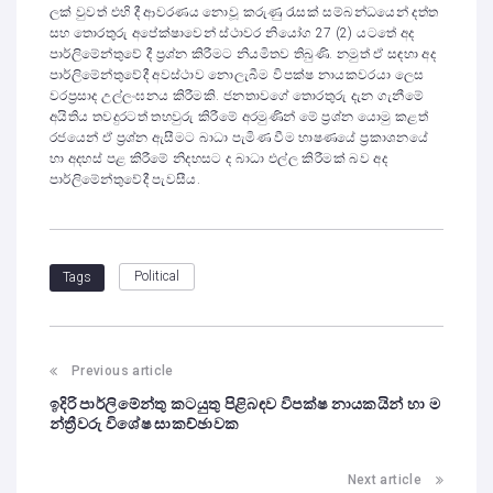
ලක් වුවත් එහි දී ආවරණය නොවූ කරුණු රැසක් සම්බන්ධයෙන් දත්ත
සහ තොරතුරු අපේක්ෂාවෙන් ස්ථාවර නියෝග 27 (2) යටතේ අද
පාර්ලිමේන්තුවේ දී ප්‍රශ්න කිරීමට නියමිතව තිබුණි. නමුත් ඒ සඳහා අද
පාර්ලිමේන්තුවේදී අවස්ථාව නොලැබීම විපක්ෂ නායකවරයා ලෙස
වරප්‍රසාද උල්ලංඝනය කිරීමකි. ජනතාවගේ තොරතුරු දැන ගැනීමේ
අයිතිය තවදුරටත් තහවුරු කිරීමේ අරමුණින් මේ ප්‍රශ්න යොමු කළත්
රජයෙන් ඒ ප්‍රශ්න ඇසීමට බාධා පැමිණ වීම භාෂණයේ ප්‍රකාශනයේ
හා අදහස් පළ කිරීමේ නිදහසට ද බාධා එල්ල කිරීමක් බව අද
පාර්ලිමේන්තුවේදී පැවසීය.
Political
Tags
Previous article
ඉදිරි පාර්ලිමේන්තු කටයුතු පිළිබඳව විපක්ෂ නායකයින් හා ම
න්ත්‍රීවරු විශේෂ සාකච්ඡාවක
Next article