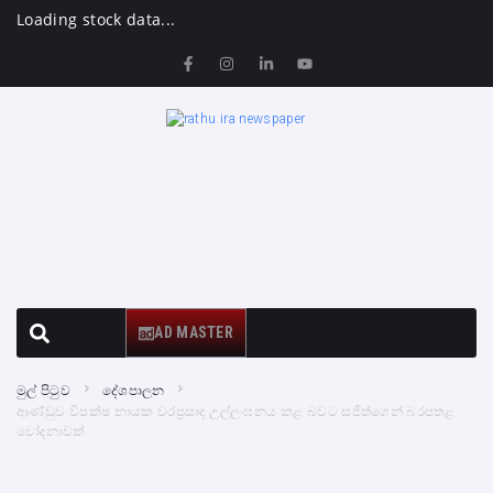
Loading stock data...
AD MASTER
මුල් පිටුව
දේශපාලන
ආණ්ඩුව විපක්ෂ නායක වරප්‍රසාද උල්ලංඝනය කළ බවට සජිත්ගෙන් බරපතළ
චෝදනාවක්