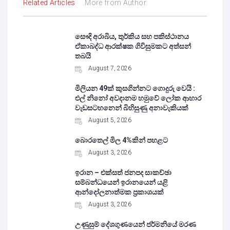
Related Articles
More from Author
සෞදි අරාබිය, තුර්කිය සහ පකිස්ථානය
ඒකාබද්ධ ආරක්ෂක ගිවිසුමකට අත්සන්
තබයි
August 7, 2026
මිලියන 49ක් කුසගින්නට ගොදුරු වෙයි :
එල් නිනෝ අවදානම හමුවේ ලෝක ආහාර
වැඩසටහනෙන් බිහිසුණු අනාවැකියක්
August 5, 2026
බොරතෙල් මිල 4%කින් පහළට
August 3, 2026
ඉරාන – එක්සත් ජනපද සාකච්ඡා
සම්බන්ධයෙන් ඉරානයෙන් යළි
ආන්දෝලනාත්මක ප්‍රකාශයක්
August 3, 2026
උණුසුම් දේශගුණයෙන් ජර්මනියේ මරණ