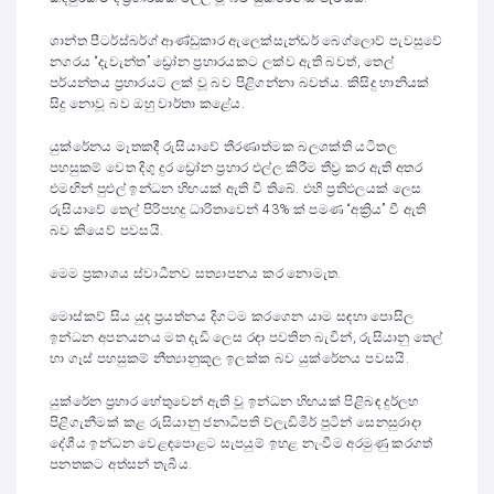
ශාන්ත පීටර්ස්බර්ග් ආණ්ඩුකාර ඇලෙක්සැන්ඩර් බෙග්ලොව් පැවසුවේ
නගරය “දැවැන්ත” ඩ්‍රෝන ප්‍රහාරයකට ලක්ව ඇති බවත්, තෙල්
පර්යන්තය ප්‍රහාරයට ලක් වූ බව පිළිගන්නා බවත්ය. කිසිදු හානියක්
සිදු නොවූ බව ඔහු වාර්තා කළේය.
යුක්රේනය මෑතකදී රුසියාවේ තීරණාත්මක බලශක්ති යටිතල
පහසුකම් වෙත දිගු දුර ඩ්‍රෝන ප්‍රහාර එල්ල කිරීම තීව්‍ර කර ඇති අතර
එමඟින් පුළුල් ඉන්ධන හිඟයක් ඇති වී තිබේ. එහි ප්‍රතිඵලයක් ලෙස
රුසියාවේ තෙල් පිරිපහදු ධාරිතාවෙන් 43% ක් පමණ “අක්‍රිය” වී ඇති
බව කියෙව් පවසයි.
මෙම ප්‍රකාශය ස්වාධීනව සත්‍යාපනය කර නොමැත.
මොස්කව් සිය යුද ප්‍රයත්නය දිගටම කරගෙන යාම සඳහා පොසිල
ඉන්ධන අපනයනය මත දැඩි ලෙස රඳා පවතින බැවින්, රුසියානු තෙල්
හා ගෑස් පහසුකම් නීත්‍යානුකූල ඉලක්ක බව යුක්රේනය පවසයි.
යුක්රේන ප්‍රහාර හේතුවෙන් ඇති වූ ඉන්ධන හිඟයක් පිළිබඳ දුර්ලභ
පිළිගැනීමක් කළ රුසියානු ජනාධිපති ව්ලැඩිමීර් පුටින් සෙනසුරාදා
දේශීය ඉන්ධන වෙළඳපොළට සැපයුම් ඉහළ නැංවීම අරමුණු කරගත්
පනතකට අත්සන් තැබීය.