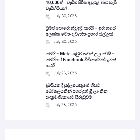
10,000ක්: වැඩිම පිරිස අවුරුදු 75ට වැඩි
වැඩිහිටියන්
July 30, 2026
ට්‍රම්ප් පොරොන්දු ඉටු කරයි – ඉරානයේ
ඉලක්ක වෙත දැවැන්ත ප්‍රහාර රැල්ලක්
July 30, 2026
මෝදි – Meta ගැටුම තවත් උග්‍ර වෙයි –
මෝදිගේ Facebook වීඩියෝවක් ඉවත්
කරයි
July 28, 2026
දුම්රියක දී පුද්ලයෙකුගේ හිසට
බෝතලයකින් පහර දුන් ශ්‍රී ලාංකික
සංක්‍රමණිකායට සිරදඬුවම්
July 28, 2026