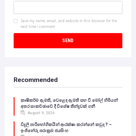
Save my name, email, and website in this browser for the
next time I comment.
Recommended
කෘෂිකර්ම ඇමති, වෙළෙඳ ඇමති සහ වී මෝල් හිමියන්
අතර සාකච්ඡාවේ දී විශේෂ තීන්දුවක් ගනී
August 9, 2026
විදුලි පාරිභෝගිකයින් ආරක්ෂා කරන්නේ කවුද ? –
ඉංජිනේරු පරාක්‍රම ජයසිංහ