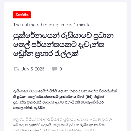
විදේශීය
The estimated reading time is 1 minute
යුක්රේනයෙන් රුසියාවේ ප්‍රධාන
තෙල් පර්යන්තයකට දැවැන්ත
ඩ්‍රෝන ප්‍රහාර රැල්ලක්
July 5, 2026
0
රුසියාවේ වයඹ දෙසින් පිහිටි දෙවන නගරය වන ශාන්ත පීටර්ස්බර්ග්
හි ප්‍රධාන තෙල් පර්යන්තයකට යුක්රේනය ඊයේ (04) රාත්‍රියේ
දැවැන්ත ප්‍රහාරයක් එල්ල කළ බව ජනාධිපති වොලොඩිමියර්
සෙලෙන්ස්කි පැවසීය.
ඔහු එය විස්තර කළේ “රුසියාවේ යුද්ධයට ආදායම් උපයන ප්‍රධාන
යටිතල පහසුකම්” ලෙසයි. කලාපයේ ප්‍රධාන රුසියානු නාවික
කඳවුරකට ද ප්‍රහාරයක් එල්ල වූ බව යුක්රේනය පැවසීය.