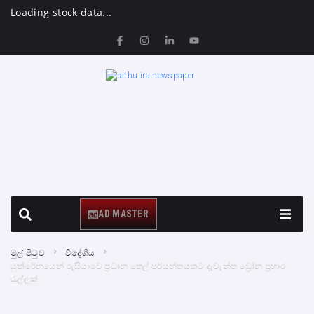
Loading stock data...
AD MASTER
මුල් පිටුව
විදේශීය
යුක්රේනයෙන් රුසියාවේ ප්‍රධාන තෙල් පර්යන්තයකට දැවැන්ත ඩ්‍රෝන ප්‍රහාර
රැල්ලක්