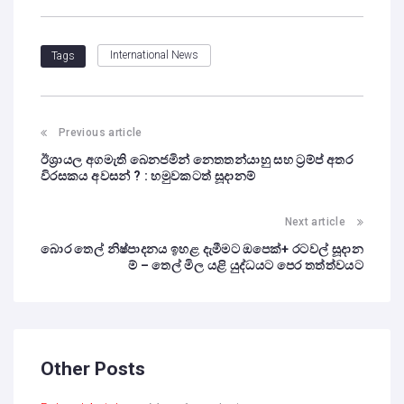
International News
Tags
Previous article
ඊශ්‍රායල අගමැති ‌‌බෙනජමින් නෙතතන්යාහු සහ ට්‍රම්ප් අතර
විරසකය අවසන් ? : හමුවකටත් සූදානම්
Next article
බොර තෙල් නිෂ්පාදනය ඉහළ දැමීමට ඔපෙක්+ රටවල් සූදාන
ම් – තෙල් මිල යළි යුද්ධයට පෙර තත්ත්වයට
Other Posts