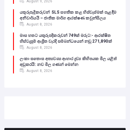
August 9, 2026
යතුරුපැදිකරුවන් SLS සහතික කළ හිස්වැස්මක් පැළඳීම
අනිවාර්යයි – ජාතික මාර්ග ආරක්ෂණ කවුන්සිලය
August 8, 2026
මාස හතට යතුරුපදිකරුවන් 749ක් මරුට:- ආරක්ෂිත
හිස්වැසුම් ආශ්‍රිත වැරදි සම්බන්ධයෙන් නඩු 271,890ක්
August 8, 2026
ලංකා සතොස අත්‍යවශ්‍ය ආහාර ද්‍රව්‍ය කිහිපයක මිල යළිත්
අඩුකරයි: නව මිල ගණන් මෙන්න
August 8, 2026