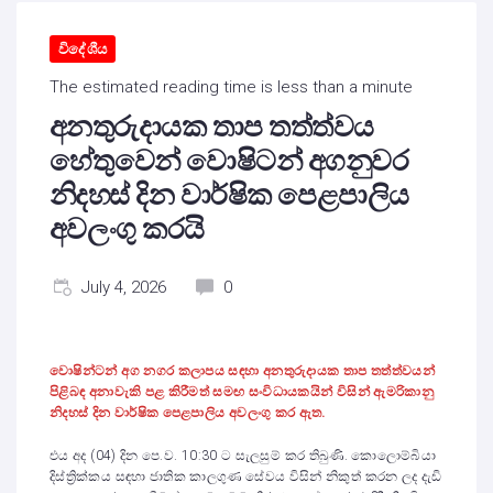
විදේශීය
The estimated reading time is less than a minute
අනතුරුදායක තාප තත්ත්වය
හේතුවෙන් වොෂිටන් අගනුවර
නිදහස් දින වාර්ෂික පෙළපාලිය
අවලංගු කරයි
July 4, 2026
0
වොෂින්ටන් අග නගර කලාපය ස
ඳ
හා අනතුරුදායක තාප තත්ත්වයන්
පිළිබඳ අනාවැකි පළ කිරීමත් සම
ඟ
සංවිධායකයින් විසින්
ඇමරිකානු
නිදහස් දින වාර්ෂික පෙළපාලිය අවලංගු කර ඇත.
එය අද (04) දින පෙ.ව. 10:30 ට සැලසුම් කර තිබුණි. කොලොම්බියා
දිස්ත්‍රික්කය සඳහා ජාතික කාලගුණ සේවය විසින් නිකුත් කරන ලද දැඩි