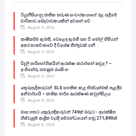
ටියුනීසියානු ජාතික තරුණ සංචාරකයාගේ රළ පැදීමේ
චාරිකාව ඛේදවාචකයකින් අවසන් වේ‍
August 9, 2026
කෘෂිකර්ම ඇමති, වෙළෙඳ ඇමති සහ වී මෝල් හිමියන්
අතර සාකච්ඡාවේ දී විශේෂ තීන්දුවක් ගනී
August 9, 2026
විදුලි පාරිභෝගිකයින් ආරක්ෂා කරන්නේ කවුද ? –
ඉංජිනේරු පරාක්‍රම ජයසිංහ
August 9, 2026
යතුරුපැදිකරුවන් SLS සහතික කළ හිස්වැස්මක් පැළඳීම
අනිවාර්යයි – ජාතික මාර්ග ආරක්ෂණ කවුන්සිලය
August 8, 2026
මාස හතට යතුරුපදිකරුවන් 749ක් මරුට:- ආරක්ෂිත
හිස්වැසුම් ආශ්‍රිත වැරදි සම්බන්ධයෙන් නඩු 271,890ක්
August 8, 2026