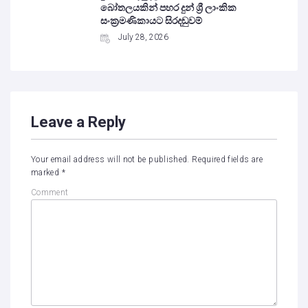
බෝතලයකින් පහර දුන් ශ්‍රී ලාංකික
සංක්‍රමණිකායට සිරදඬුවම්
July 28, 2026
Leave a Reply
Your email address will not be published.
Required fields are
marked
*
Comment