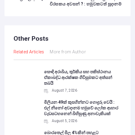
විරසකය අවසන් ? : හමුවකටත් සූදානම්
Other Posts
Related Articles
More from Author
සෞදි අරාබිය, තුර්කිය සහ පකිස්ථානය
ඒකාබද්ධ ආරක්ෂක ගිවිසුමකට අත්සන්
තබයි
August 7, 2026
මිලියන 49ක් කුසගින්නට ගොදුරු වෙයි :
එල් නිනෝ අවදානම හමුවේ ලෝක ආහාර
වැඩසටහනෙන් බිහිසුණු අනාවැකියක්
August 5, 2026
බොරතෙල් මිල 4%කින් පහළට