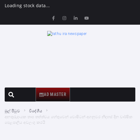
Loading stock data...
AD MASTER
මුල් පිටුව
විදේශීය
අනතුරුදායක තාප තත්ත්වය හේතුවෙන් වොෂිටන් අගනුවර නිදහස් දින වාර්ෂික
පෙළපාලිය අවලංගු කරයි