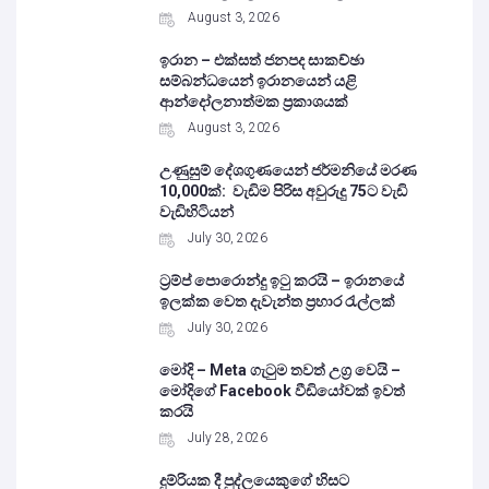
August 3, 2026
ඉරාන – එක්සත් ජනපද සාකච්ඡා
සම්බන්ධයෙන් ඉරානයෙන් යළි
ආන්දෝලනාත්මක ප්‍රකාශයක්
August 3, 2026
උණුසුම් දේශගුණයෙන් ජර්මනියේ මරණ
10,000ක්: වැඩිම පිරිස අවුරුදු 75ට වැඩි
වැඩිහිටියන්
July 30, 2026
ට්‍රම්ප් පොරොන්දු ඉටු කරයි – ඉරානයේ
ඉලක්ක වෙත දැවැන්ත ප්‍රහාර රැල්ලක්
July 30, 2026
මෝදි – Meta ගැටුම තවත් උග්‍ර වෙයි –
මෝදිගේ Facebook වීඩියෝවක් ඉවත්
කරයි
July 28, 2026
දුම්රියක දී පුද්ලයෙකුගේ හිසට