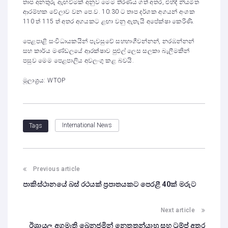
තාප අනතුරු ඇඟවීමක් අනුව මෙම තීරණය ගත් අතර, එහිදී නියමිත
ආරම්භක වේලාව වන පෙ.ව. 10:30 ට තාප දර්ශක අගයන් අංශක
110 ත් 115 ත් අතර අගයකට ළඟා වනු ඇතැයි අපේක්ෂා කෙරිණි.
පෙළපාළි සංවිධායකයින් පැවසුවේ සහභාගීවන්නන්, නරඹන්නන්
සහ කාර්ය මණ්ඩලයේ ආරක්ෂාව පුළුල් ලෙස සලකා බැලීමකින්
පසුව මෙම පෙළපාලිය අවලංගු කළ බවයි.
මූලාශ්‍රය: WTOP
International News
Tags
Previous article
පාකිස්ථානයේ බස් රථයක් ප්‍රපාතයකට පෙරළී 40ක් මරුට
Next article
ඊශ්‍රායල අගමැති ‌‌බෙනජමින් නෙතතන්යාහු සහ ට්‍රම්ප් අතර