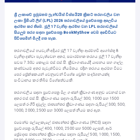
ශ්‍රී ලංකාවේ ප්‍රමුඛතම ෆ්‍රැන්චයිස් විස්සයි20 ක්‍රිකට් තරගාවලිය වන
ලංකා ප්‍රිමියර් ලීග් (LPL) 2026 තරගාවලියේ ප්‍රවේශපත්‍ර අලෙවිය
ආරම්භ කර තිබේ. ජූලි 17 වැනිදා ආරම්භ වන LPL තරගාවලියේ
සියලුම තරග සඳහා ප්‍රවේශපත්‍ර BookMyShow වෙබ් අඩෙිවියට
පිවිසෙමින් මිලදී ගත හැක.
තරගාවලියේ හයවැනි අදියර ජූලි 17 වැනිදා ආරම්භවී අගෝස්තු 8
වැනිදා දක්වා පැවැත්වෙන අතර, සමාරම්භක තරගය ජූලි 17 වැනිදා
සවස 7.30ට කොළඹ එස්.එස්.සී. ක්‍රීඩාංගණයේදී යාපනය සහ ගාල්ල
කණ්ඩායම් අතර පැවැත්වීමට නියමිතය. එදින තරගය ආරම්භ වීමට
පෙර ප්‍රේක්ෂකයන් වෙනුවෙන් විශේෂ ඩ්‍රෝන සංදර්ශනයක්ද
සංවිධානය කර තිබීම විශේෂත්වයකි.
තරගාවලිය සඳහා ප්‍රවේශපත්‍ර මිල ගණන් ක්‍රීඩාංගණ අනුව වෙනස් වන
අතර එස්.එස්.සී. ක්‍රීඩාංගණය සඳහා රුපියල් 300, 1000 සහ 1500
ලෙසත් රංගිරි දඹුල්ල ජාත්‍යන්තර ක්‍රීඩාංගණය සඳහා රුපියල් 300, 500,
1000, 2000, 2500 සහ 3000 ලෙසත් නියම කර ඇත.
එමෙන්ම පල්ලෙකැලේ ජාත්‍යන්තර ක්‍රීඩාංගණය (PICS) සඳහා
ප්‍රවේශපත්‍ර රුපියල් 400, 1000, 2500 සහ 5000 ලෙසත්, ආර්.
ප්‍රේමදාස ජාත්‍යන්තර ක්‍රීඩාංගණය සඳහා රුපියල් 500, 1000, 1500,