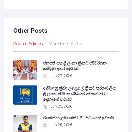
Other Posts
Related Articles
More from Author
ජනපති සහ ශ්‍රී ලංකා ක්‍රිකට් පරිවර්තන
කමිටුව අතර හමුවක්
July 27, 2026
ආසියානු ක්‍රීඩා උළෙලේ ක්‍රිකට් තරගාවලිය:
ශ්‍රී ලංකා පිරිමි කණ්ඩායම අවසන් අට
දෙනාගේ වටයට
July 25, 2026
විෂේන් හැළඹගේත් LPL පිටියෙන් ඉවතට
July 25, 2026