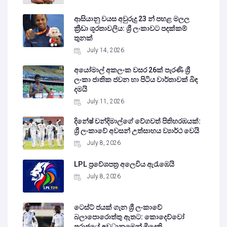
ආසියානු වයස අවුරුදු 23 න් පහළ මලල
ක්‍රීඩා ශූරතාවලිය: ශ්‍රී ලංකාවට පදක්කම්
තුනක්
July 14, 2026
අයෝමාල් අකලංක වසර 26ක් පැරණි ශ්‍රී
ලංකා ජාතික ජවන හා පිටිය වාර්තාවක් බිඳ
දමයි
July 11, 2026
දිනේෂ් චන්දිමාල්ගේ වේගවත් පිතිහරඹයක්:
ශ්‍රී ලංකාවේ අවසන් උත්සාහය ව්‍යාර්ථ වෙයි
July 8, 2026
LPL ප්‍රවේශපත්‍ර අලෙවිය ඇරැඹෙයි
July 8, 2026
ටෙස්ට් ජයක් ගැන ශ්‍රී ලංකාවේ
බලාපොරොත්තු ඈතට: කොදෙව්වෝ
පරාජයේ අවධානමෙන් මිදෙති