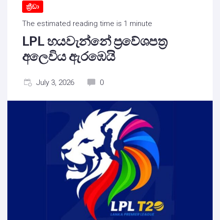
ක්‍රීඩා
The estimated reading time is 1 minute
LPL හයවැන්නේ ප්‍රවේශපත්‍ර
අලෙවිය ඇරඹෙයි
July 3, 2026
0