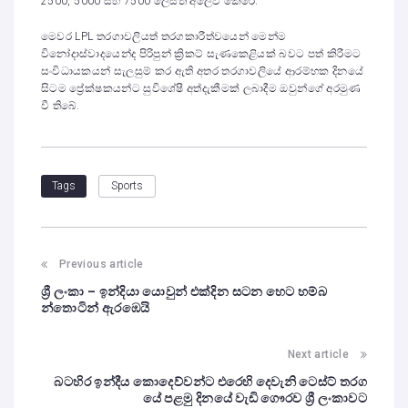
2500, 5000 සහ 7500 ලෙසත් අලෙවි කෙරේ.
මෙවර LPL තරගාවලියත් තරගකාරීත්වයෙන් මෙන්ම
විනෝදාස්වාදයෙන්ද පිරිපුන් ක්‍රිකට් සැණකෙළියක් බවට පත් කිරීමට
සංවිධායකයන් සැලසුම් කර ඇති අතර තරගාවලියේ ආරම්භක දිනයේ
සිටම ප්‍රේක්ෂකයන්ට සුවිශේෂී අත්දැකීමක් ලබාදීම ඔවුන්ගේ අරමුණ
වී තිබේ.
Sports
Tags
Previous article
ශ්‍රී ලංකා – ඉන්දියා යොවුන් එක්දින සටන හෙට හම්බ
න්තොටින් ඇරඹෙයි
Next article
බටහිර ඉන්දීය කොදෙව්වන්ට එරෙහි දෙවැනි ටෙස්ට් තරග
යේ පළමු දිනයේ වැඩි ගෞරව ශ්‍රී ලංකාවට