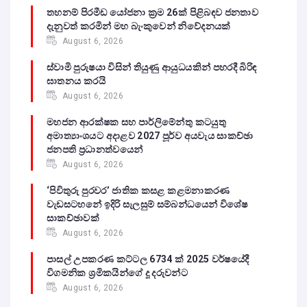
තහනම් පිරමීඩ යෝජනා ක්‍රම 26ක් පිළිබඳව ජනතාව
දැනුවත් කරමින් මහ බැංකුවෙන් නිවේදනයක්
August 6, 2026
ස්වාමි පුරුෂයා විසින් තියුණු ආයුධයකින් පහරදී බිරිඳ
ඝාතනය කරයි
August 6, 2026
මහජන ආරක්ෂක සහ පාර්ලිමේන්තු කටයුතු
අමාත්‍යාංශයට අදාළව 2027 පූර්ව අයවැය සාකච්ඡා
ජනපති ප්‍රධානත්වයෙන්
August 6, 2026
‘පිවිතුරු පුරවර’ ජාතික කසළ කළමනාකරණ
වැඩසටහනේ ඉදිරි සැලසුම් සම්බන්ධයෙන් විශේෂ
සාකච්ඡාවක්
August 6, 2026
පාසල් උපකරණ කට්ටල 6734 ක් 2025 වර්ෂයේදී
විගමනික ශ්‍රමිකයින්ගේ දූ දරුවන්ට
August 6, 2026