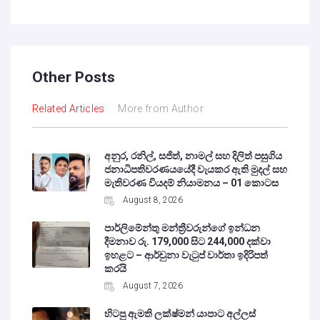
Other Posts
Related Articles
More from Author
අනුර, රනිල්, සජිත්, නාමල් සහ දිලිත් පසුගිය
ජනාධිපතිවරණයයේදී වැයකර ඇති මුදල් සහ
මැතිවරණ වියදම් නියාමනය – 01 කොටස
August 8, 2026
පාර්ලිමේන්තු මන්ත්‍රීවරුන්ගේ ඉන්ධන
දීමනාව රු. 179,000 සිට 244,000 දක්වා
ඉහළට – ආර්චුනා වැටුප් වාර්තා ඉදිරිපත්
කරයි
August 7, 2026
හිටපු ඇමති ලක්ෂ්මන් යාපාට අල්ලස්