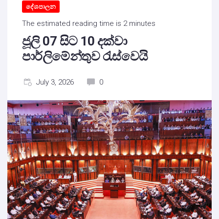
දේශපාලන
The estimated reading time is 2 minutes
ජූලි 07 සිට 10 දක්වා
පාර්ලිමේන්තුව රැස්වෙයි
July 3, 2026
0