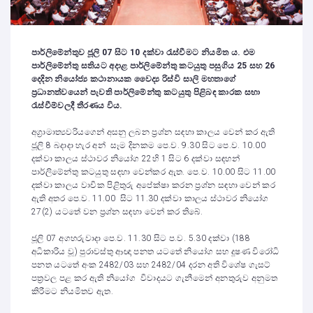
පාර්ලිමේන්තුව ජූලි 07 සිට 10 දක්වා රැස්වීමට නියමිත ය. එම
පාර්ලිමේන්තු සතියට අදාළ පාර්ලිමේන්තු කටයුතු පසුගිය 25 සහ 26
දෙදින නියෝජ්‍ය කථානායක වෛද්‍ය රිස්වි සාලි මහතාගේ
ප්‍රධානත්වයෙන් පැවති පාර්ලිමේන්තු කටයුතු පිළිබඳ කාරක සභා
රැස්වීම්වලදී තීරණය විය.
අග්‍රාමාත්‍යවරියගෙන් අසනු ලබන ප්‍රශ්න සඳහා කාලය වෙන් කර ඇති
ජූලි 8 බදාදා හැර අන් සෑම දිනකම පෙ.ව. 9.30 සිට පෙ.ව. 10.00
දක්වා කාලය ස්ථාවර නියෝග 22හි 1 සිට 6 දක්වා සඳහන්
පාර්ලිමේන්තු කටයුතු සඳහා වෙන්කර ඇත. පෙ.ව. 10.00 සිට 11.00
දක්වා කාලය වාචික පිළිතුරු අපේක්ෂා කරන ප්‍රශ්න සඳහා වෙන් කර
ඇති අතර පෙ.ව. 11.00 සිට 11.30 දක්වා කාලය ස්ථාවර නියෝග
27(2) යටතේ වන ප්‍රශ්න සඳහා වෙන් කර තිබේ.
ජූලි 07 අගහරුවාදා පෙ.ව. 11.30 සිට ප.ව. 5.30 දක්වා (188
අධිකාරිය වූ) පුරාවස්තු ආඥා පනත යටතේ නියෝග සහ දූෂණ විරෝධි
පනත යටතේ අංක 2482/03 සහ 2482/04 දරන අති විශේෂ ගැසට්
පත්‍රවල පළ කර ඇති නියෝග විවාදයට ගැනීමෙන් අනතුරුව අනුමත
කිරීමට නියමිතව ඇත.