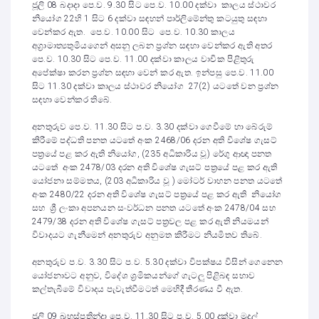
ජූලි 08 බදාදා පෙ.ව. 9.30 සිට පෙ.ව. 10.00 දක්වා කාලය ස්ථාවර
නියෝග 22හි 1 සිට 6 දක්වා සඳහන් පාර්ලිමේන්තු කටයුතු සඳහා
වෙන්කර ඇත. පෙ.ව. 10.00 සිට පෙ.ව. 10.30 කාලය
අග්‍රාමාත්‍යතුමියගෙන් අසනු ලබන ප්‍රශ්න සඳහා වෙන්කර ඇති අතර
පෙ.ව. 10.30 සිට පෙ.ව. 11.00 දක්වා කාලය වාචික පිළිතුරු
අපේක්ෂා කරන ප්‍රශ්න සඳහා වෙන් කර ඇත. ඉන්පසු පෙ.ව. 11.00
සිට 11.30 දක්වා කාලය ස්ථාවර නියෝග 27(2) යටතේ වන ප්‍රශ්න
සඳහා වෙන්කර තිබේ.
අනතුරුව පෙ.ව. 11.30 සිට ප.ව. 3.30 දක්වා ගෙවීමේ හා බේරුම්
කිරීමේ පද්ධති පනත යටතේ අංක 2468/06 දරන අති විශේෂ ගැසට්
පත්‍රයේ පළ කර ඇති නියෝග, (235 අධිකාරිය වූ) රේගු ආඥා පනත
යටතේ අංක 2478/03 දරන අති විශේෂ ගැසට් පත්‍රයේ පළ කර ඇති
යෝජනා සම්මතය, (203 අධිකාරිය වූ ) මෝටර් වාහන පනත යටතේ
අංක 2480/22 දරන අති විශේෂ ගැසට් පත්‍රයේ පළ කර ඇති නියෝග
සහ ශ්‍රී ලංකා අපනයන සංවර්ධන පනත යටතේ අංක 2478/04 සහ
2479/38 දරන අති විශේෂ ගැසට් පත්‍රවල පළ කර ඇති නියමයන්
විවාදයට ගැනීමෙන් අනතුරුව අනුමත කිරීමට නියමිතව තිබේ.
අනතුරුව ප.ව. 3.30 සිට ප.ව. 5.30 දක්වා විපක්ෂය විසින් ගෙනෙන
යෝජනාවට අනුව, විදේශ ශ්‍රමිකයන්ගේ ගැටලු පිළිබඳ සභාව
කල්තැබීමේ විවාදය පැවැත්වීමටත් මෙහිදී තීරණය වී ඇත.
ජූලි 09 බ්‍රහස්පතින්දා පෙ.ව. 11.30 සිට ප.ව. 5.00 දක්වා මුදල්