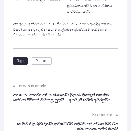
රජීවන් ජෙයචන්ද්‍රමූර්ති මහතා
යාපනයේ සංචාරක සේවා
ප්‍රවර්ධනය කිරීම හා ආර්ථිකය
සංවර්ධන කිරීම
අනතුරුව ඉන්පසු ප.ව. 5.00 සිට ප.ව. 5.30 දක්වා ආණ්ඩු පක්ෂය
විසින් ගෙනෙනු ලබන සභාව කල්තබන අවස්ථාවේ යෝජනාව
විවාදයට ගැනීමට නියමිතව තිබේ.
Political
Tags
Previous article
අනාගත සෞඛ්‍ය අභියෝගයන්ට මුහුණ දියහැකි සෞඛ්‍ය
සේවක පිරිසක් බිහිකළ යුතුයි – අගමැති හරිනි අමරසූරිය
Next article
සාම විනිසුරුවරුන්ට ආචාරධර්ම පද්ධතියක් අවශ්‍ය බව විප
ක්ෂ නායක සජිත් කියයි