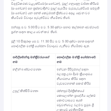
විශුද්ධිකරණ වැළැක්වීමේ(සංශෝධන), මුදල් ගනුදෙනු වාර්තා කිරීමේ
(සංශෝධන) සහ ත්‍රස්තවාදීන්ට මුදල් සැපයීම මැඩපැවැත්වීමේ සම්මුති
(සංශෝධන) යන පනත් කෙටුම්පත් ත්‍රිත්වයට අදාළ දෙවන වර
කියවීමේ විවාදය පැවැත්වීමට නියමිතව තිබේ.
ඉන්පසු ප.ව. 5.00 සිට ප.ව. 5.30 දක්වා සභාව කල්තබන අවස්ථාවේ
ප්‍රශ්න සඳහා කාලය වෙන් කර තිබේ.
ජූලි 10 සිකුරාදා පෙ.ව. 11.30 සිට ප.ව. 5.00 දක්වා පහත සඳහන්
පෞද්ගලික මන්ත්‍රී යෝජනා විවාදයට ගැනීමට නියමිතව ඇත.
පාර්ලිමේන්තු මන්ත්‍රීවරයාගේ
පෞද්ගලික මන්ත්‍රී යෝජනාවේ
නම
නම
නලින් බණ්ඩාර මහතා
ඉන්ධන පිරිවුම්හල් සඳහා
බලපත්‍ර ලබා දීමේ ක්‍රියාදාමය
නියාමනය කිරීම සඳහා
වැඩසටහනක් සකස් කිරීම
උපුල් කිත්සිරි මහතා
රත්නපුර දිස්ත්‍රික්කයේ
කොලොන්න ප්‍රාදේශීය ලේකම්
කොට්ධාසයට අයත්
මඩුවන්වෙල වලව්ව ප්‍රමුඛ ශ්‍රී
ලංකාවේ ඓතිහාසික