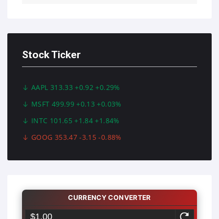
Stock Ticker
AAPL 313.33 +0.92 +0.29%
MSFT 499.99 +0.13 +0.03%
INTC 101.65 +1.84 +1.84%
GOOG 353.47 -3.15 -0.88%