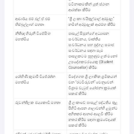
වටිනාකමකින් යුත් ස්ථාන
ආරක්ෂා කිරීම
ආචාර්ය එම්.එල්.ඒ.එම්
“ශ්‍රී ලංකා බයිතුල්මාල් අරමුදල”
හිස්බුල්ලාහ් මහතා
නමින් අරමුදලක් ආරම්භ කිරීම
නීතීඥ හිරුනි විජේසිංහ
පාසැල් සිසුන්ගේ අධ්‍යාපන
මහත්මිය
සංවර්ධනය, වෘත්තිය
සංවර්ධනය සහ පුද්ගල සමාජ
සංවර්ධනය සඳහා සෑම
පාසලකටම පුහුණුව ලත් මනෝ
උපදේශකවරයෙකු (Student
Counsellor) කිරීම
රෝහිණි කුමාරි විජේරත්න
විදේශගත ශ්‍රී ලාංකික ශ්‍රමිකයන්
මහත්මිය
වන “රටවිරුවන්” වෙනුවෙන්
විශ්‍රාම වැටුප් යෝජනා ක්‍රමයක්
සකස් කිරීම
රුවන්තිලක ජයකොඩි මහතා
ශ්‍රී ලංකාවේ පාසැල් පද්ධතිය තුළ
පිහිටි ආපන ශාලාවන්හි ළමුන්ට
අහිතකර ආහාර අලෙවි කිරීම
නතර කිරීම සඳහා ක්‍රමවේදයක්
සකස් කිරීම