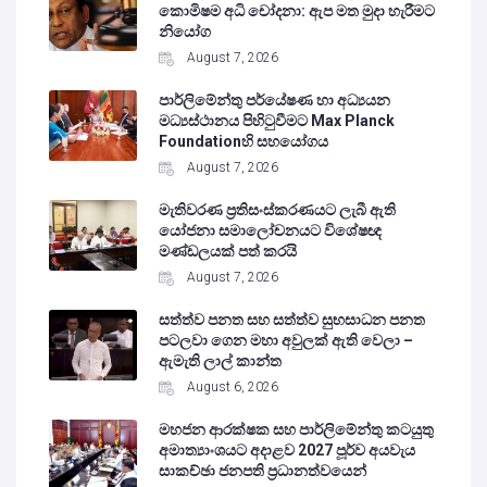
කොමිෂම අධි චෝදනා: ඇප මත මුදා හැරීමට
නියෝග
August 7, 2026
පාර්ලිමේන්තු පර්යේෂණ හා අධ්‍යයන
මධ්‍යස්ථානය පිහිටුවීමට Max Planck
Foundationහි සහයෝගය
August 7, 2026
මැතිවරණ ප්‍රතිසංස්කරණයට ලැබී ඇති
යෝජනා සමාලෝචනයට විශේෂඥ
මණ්ඩලයක් පත් කරයි
August 7, 2026
සත්ත්ව පනත සහ සත්ත්ව සුභසාධන පනත
පටලවා ගෙන මහා අවුලක් ඇති වෙලා –
ඇමැති ලාල් කාන්ත
August 6, 2026
මහජන ආරක්ෂක සහ පාර්ලිමේන්තු කටයුතු
අමාත්‍යාංශයට අදාළව 2027 පූර්ව අයවැය
සාකච්ඡා ජනපති ප්‍රධානත්වයෙන්