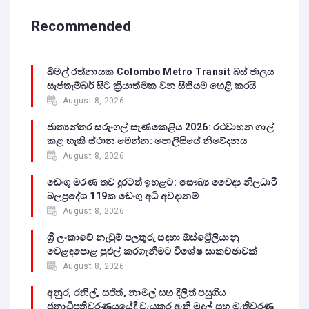
Recommended
බිමල් රත්නායක Colombo Metro Transit බස් ජාලය
සැප්තැම්බර් සිට ක්‍රියාත්මක වන සිතියම හෙළි කරයි
August 8, 2026
ජාත්‍යන්තර සරුංගල් සැණකෙළිය 2026: රථවාහන ගාල්
කළ හැකි ස්ථාන මෙන්න: පොලිසියේ නිවේදනය
August 8, 2026
ඩෙංගු මරණ තව දුරටත් ඉහළට: සෞඛ්‍ය වෛද්‍ය නිලධාරී
බලප්‍රදේශ 119ක ඩෙංගු අධි අවදානම්
August 8, 2026
ශ්‍රී ලංකාවේ නැවුම් පලතුරු සඳහා ඕස්ට්‍රේලියානු
වෙළඳපොළ පුළුල් කරගැනීමට විශේෂ සාකච්ඡාවක්
August 8, 2026
අනුර, රනිල්, සජිත්, නාමල් සහ දිලිත් පසුගිය
ජනාධිපතිවරණයයේදී වැයකර ඇති මුදල් සහ මැතිවරණ