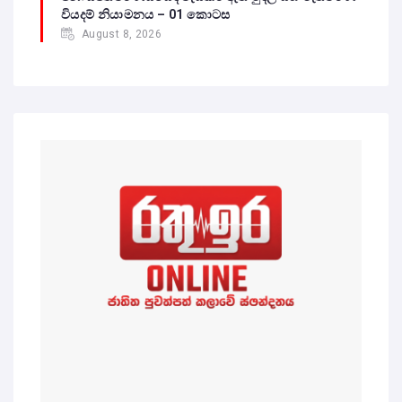
වියදම් නියාමනය – 01 කොටස
August 8, 2026