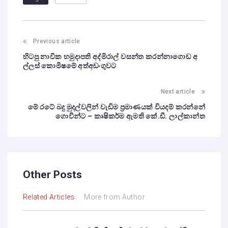
Previous article
හිටපු නාවික හමුදාපති අද්මිරාල් වසන්ත කරන්නාගොඩ අ
ල්ලස් කොමිෂමේ අත්අඩංගුවට
Next article
මේ රටේ බදු මුදල්වලින් වැඩිම ප්‍රමාණයක් වියදම් කරන්නේ
ගොවීන්ට – කෘෂිකර්ම ඇමති කේ.ඩී. ලාල්කාන්ත
Other Posts
Related Articles
More from Author