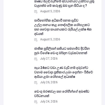
ඖෂධ මිලදී ගැනීමේ අවධානයට ලක්විය යුතු
වැදගත්ම මේ කරුණු ඔබ දැන සිටියා ද ?
August 5, 2026
පාරිභෝගික අධිකාරී පනත දැඩිව
උල්ලංඝනය කළ පෞද්ගලික රෝහලකට
සහ වෛද්‍ය සායනයකට රුපියල් ලක්ෂ 4ක
දඩයක්
August 5, 2026
ජාතික සුපිලිපන් සතියට සමගාමීව දිවයින
පුරා විශේෂ ඩෙංගු මර්දන වැඩසටහනක්
July 27, 2026
පැය 24කට වඩා උණ වැඩි නම් දරුවන්ට
වහාම වෛද්‍ය ප්‍රතිකාර ලබා දෙන්න- රිජ්වේ
ආර්යා ළමා රෝහලේ අධ්‍යක්ෂ
July 26, 2026
ඩෙංගු මරණවල සහ රෝගීන්ගේ අඛණ්ඩ
වර්ධනයක්
July 24, 2026