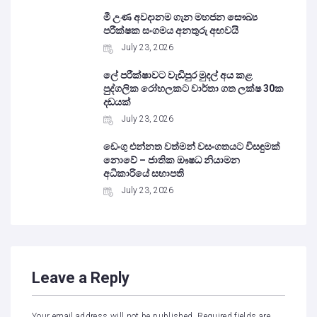
මී උණ අවදානම ගැන මහජන සෞඛ්‍ය
පරීක්ෂක සංගමය අනතුරු අඟවයි
July 23, 2026
ලේ පරීක්ෂාවට වැඩිපුර මුදල් අය කළ
පුද්ගලික රෝහලකට වාර්තා ගත ලක්ෂ 30ක
දඩයක්
July 23, 2026
ඩෙංගු එන්නත වත්මන් වසංගතයට විසඳුමක්
නොවේ – ජාතික ඖෂධ නියාමන
අධිකාරියේ සභාපති
July 23, 2026
Leave a Reply
Your email address will not be published.
Required fields are