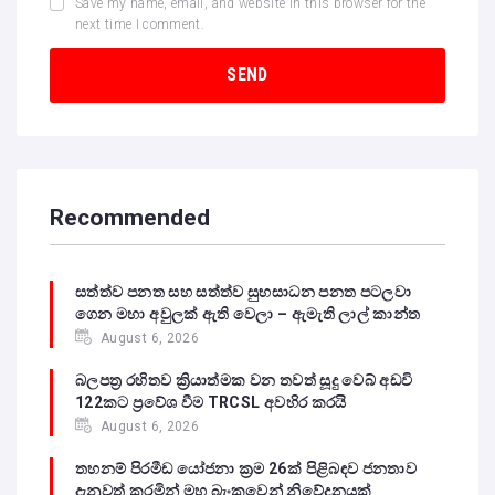
Save my name, email, and website in this browser for the
next time I comment.
Recommended
සත්ත්ව පනත සහ සත්ත්ව සුභසාධන පනත පටලවා
ගෙන මහා අවුලක් ඇති වෙලා – ඇමැති ලාල් කාන්ත
August 6, 2026
බලපත්‍ර රහිතව ක්‍රියාත්මක වන තවත් සූදු වෙබ් අඩවි
122කට ප්‍රවේශ වීම TRCSL අවහිර කරයි
August 6, 2026
තහනම් පිරමීඩ යෝජනා ක්‍රම 26ක් පිළිබඳව ජනතාව
දැනුවත් කරමින් මහ බැංකුවෙන් නිවේදනයක්