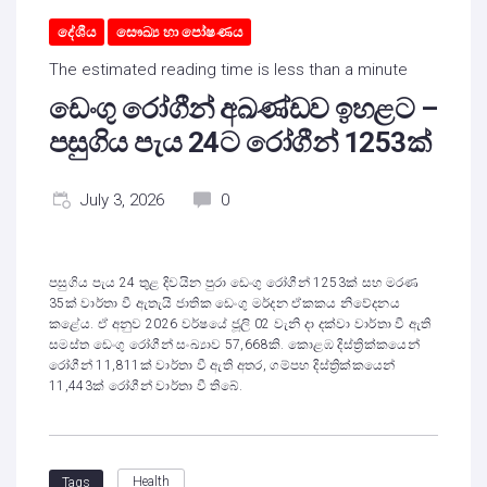
දේශීය
සෞඛ්‍ය හා පෝෂණය
The estimated reading time is less than a minute
ඩෙංගු රෝගීන් අඛණ්ඩව ඉහළට –
පසුගිය පැය 24ට රෝගීන් 1253ක්
July 3, 2026
0
පසුගිය පැය 24 තුළ දිවයින පුරා ඩෙංගු රෝගීන් 1253ක් සහ මරණ
35ක් වාර්තා වී ඇතැයි ජාතික ඩෙංගු මර්දන ඒකකය නිවේදනය
කළේය. ඒ අනුව 2026 වර්ෂයේ ජූලි 02 වැනි දා දක්වා වාර්තා වී ඇති
සමස්ත ඩෙංගු රෝගීන් සංඛ්‍යාව 57,668කි. කොළඹ දිස්ත්‍රික්කයෙන්
රෝගීන් 11,811ක් වාර්තා වී ඇති අතර, ගම්පහ දිස්ත්‍රික්කයෙන්
11,443ක් රෝගීන් වාර්තා වී තිබේ.
Health
Tags