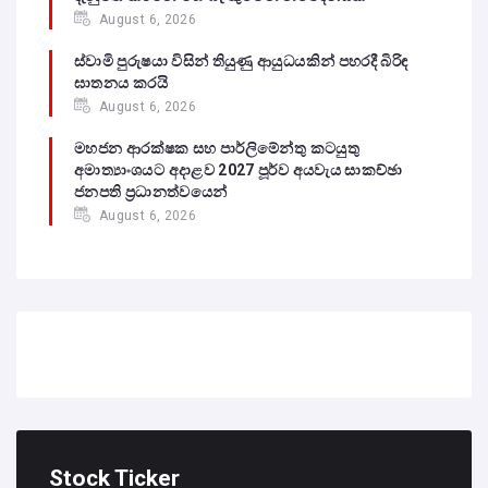
August 6, 2026
ස්වාමි පුරුෂයා විසින් තියුණු ආයුධයකින් පහරදී බිරිඳ
ඝාතනය කරයි
August 6, 2026
මහජන ආරක්ෂක සහ පාර්ලිමේන්තු කටයුතු
අමාත්‍යාංශයට අදාළව 2027 පූර්ව අයවැය සාකච්ඡා
ජනපති ප්‍රධානත්වයෙන්
August 6, 2026
Stock Ticker