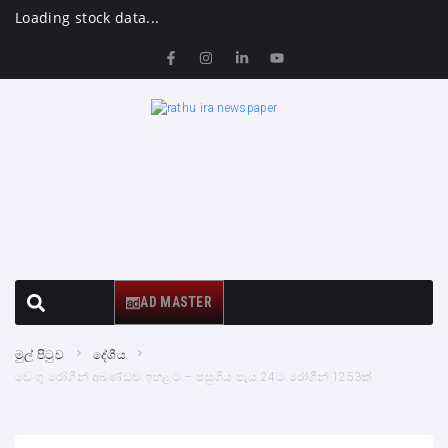
Loading stock data...
AD MASTER
මුල් පිටුව
දේශීය
ඩෙංගු රෝගීන් අඛණ්ඩව ඉහළට – පසුගිය පැය 24ට රෝගීන් 1253ක්