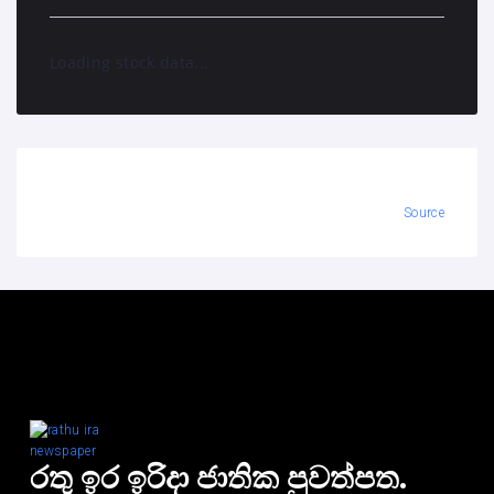
Loading stock data...
Source
රතු ඉර ඉරිදා ජාතික පුවත්පත.