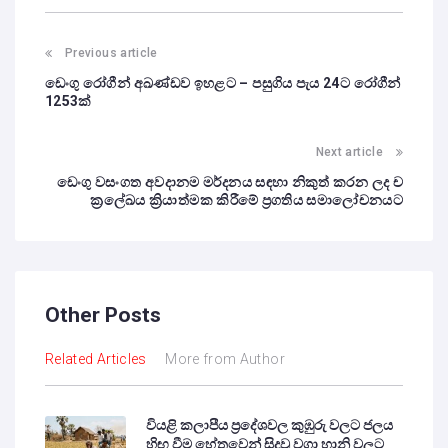
Previous article
ඩෙංගු රෝගීන් අඛණ්ඩව ඉහළට – පසුගිය පැය 24ට රෝගීන්
1253ක්
Next article
ඩෙංගු වසංගත අවදානම මර්දනය සඳහා නිකුත් කරන ලද ච
ක්‍රලේඛය ‍ක්‍රියාත්මක කිරීමේ ප්‍රගතිය සමාලෝචනයට
Other Posts
Related Articles
More from Author
වියළි කලාපීය ප්‍රදේශවල කුඹුරු වලට ජලය
හිඟ වීම හේතුවෙන් සිදුවූ වගා හානි වලට