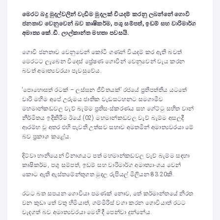
මෙරට බදු මුදල්වලින් වැඩිම මුදලක් වියදම් කරනු ලබන්නේ ගොවි
ජනතාව වෙනුවෙන් බව කෘෂිකර්ම, පශු සම්පත්, ඉඩම් සහ වාරිමාර්ග
අමාත්‍ය කේ.ඩී. ලාල්කාන්ත මහතා පවසයි.
ගොවි ජනතාව වෙනුවෙන් කෝටි ගණන් වියදම් කර ඇති බවත්
මෙරටට ලැබෙන විදෙස් ප්‍රේෂණ ගොවීන් වෙනුවෙන් වැය කරන
බවත් අමාත්‍යවරයා පැවසුවේය.
‘පොහොසත් රටක් – ලස්සන ජීවිතයක්’ රජයේ ප්‍රතිපත්තිය යටතේ
වාරි මහිම අපේ උරුමය ජාතික වැඩසටහනට සමගාමීව
මහමාන්කඩවල වැව් බැම්ම ප්‍රතිසංස්කරණය සහ ගේට්ටු සහිත වාන්
නිර්මිතය ඉදිකිරීම ඊයේ (02) මහමාන්කඩවල වැව් බැම්ම අසලදී
ආරම්භ වූ අතර එහි පැවති උත්සව සභාව අමතමින් අමාත්‍යවරයා මේ
බව ප්‍රකාශ කළේය.
දිට්වා හානියෙන් විනාශයට පත් මහමාන්කඩවල වැව් බැම්ම සඳහා
කෘෂිකර්ම, පශු සම්පත්, ඉඩම් සහ වාරිමාර්ග අමාත්‍යාංශය වෙන්
කොට ඇති ඇස්තමේන්තුගත මුදල රුපියල් මිලියන 83.20කි.
රටට බත සපයන ගොවියා පමණක් නොව, තේ කර්මාන්තයේ නිරත
වන කුඩා තේ වතු හිමියාත්, ගම්මිරිස් වගා කරන ගොවියාත් රටට
වැදගත් බව අමාත්‍යවරයා මෙහි දී පෙන්වා දුන්නේය.