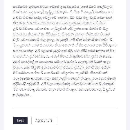
කෘෂිකර්ම අමාත්‍යවරයා මෙසේ ද පැවසුවේය,”අපේ රටේ හාල්වලට
විදේශ වෙළඳපොළේ ඉල්ලුමක් නැහැ. වී ටික වී අලෙවි මණ්ඩලයේ
ගබඩා විවෘත කරපු වෙලාවේ දෙන්න. ඊට වඩා මිල වැඩි වෙනකන්
තියන් ඉන්න එපා. එතකොට මේ පාර වුණු දේ වෙනවා. වී මිල
උච්චාවචනය වෙන එක ගැටලුවක්. අපි උත්සහ කරනවා වී මිල
ස්ථාවරව තියාගන්න. පිරිවැය වැඩි වෙන කොට නිෂ්පාදන වියදම
වැඩි වෙන කොට මිල ඉහළ යා යුතුයි. අපි ඒක වෙනස් කරනවා. වී
මිල පුළුවන් තරම් ස්ථාවරව තියා ගෙන ඒ නිෂ්පාදනයට යන පිරිවැයට
සහන දෙන්න. අපි ලොකේ යුද්ධයක් තිබුණට කිසි කර්මාන්තයක් බිඳ
වැටෙන්න දුන්නේ නැහැ. තෙල් හිඟයක් ඇතිවෙන්න දුන්නේ නැහැ.
අපේ පෞද්ගලික පොහොර සමාගම් රජයට ලොකු සේවයක් කළා.
එයාලා ළඟ තිබුණ පොහොර ටික රජයට දුන්නා, ගොවිජන සේවා
මධ්‍යස්ථාන හරහා වී ගොවියාට බෙදන්න. හැමෝම කියනවනේ
පෞද්ගලික ආයතන ගසා කන්නමයි ඉන්නේ කියලා. පොහොර මිලත්
ඉදිරියේදී අඩුවෙයි. අපි බලාපොරොත්තු වෙනවා අපේ ගොවි ජනතාව
මීට වඩා පොදු ජනතාව ගැන හිතයි කියලා.” අමාත්‍යවරයා වැඩි දුරටත්
පැවසුවේය.
Agriculture
Tags