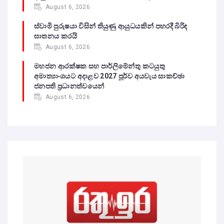
August 6, 2026
ස්වාමි පුරුෂයා විසින් තියුණු ආයුධයකින් පහරදී බිරිඳ
ඝාතනය කරයි
August 6, 2026
මහජන ආරක්ෂක සහ පාර්ලිමේන්තු කටයුතු
අමාත්‍යාංශයට අදාළව 2027 පූර්ව අයවැය සාකච්ඡා
ජනපති ප්‍රධානත්වයෙන්
August 6, 2026