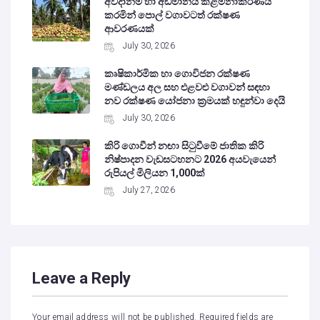
අවදානම හා අඩමානය කළමනාකරණය
කරමින් පොල් වගාවටත් රක්ෂණ
ආවරණයක්
July 30, 2026
කෘෂිකාර්මික හා ගොවිජන රක්ෂණ
මණ්ඩලය අල සහ එළවළු වගාවන් සඳහා
නව රක්ෂණ යෝජනා ක්‍රමයක් හඳුන්වා දෙයි
July 30, 2026
කිරි ගොවීන් නඟා සිටුවීමේ ජාතික කිරි
නිෂ්පාදන වැඩසටහනට 2026 අයවැයෙන්
රුපියල් මිලියන 1,000ක්
July 27, 2026
Leave a Reply
Your email address will not be published.
Required fields are