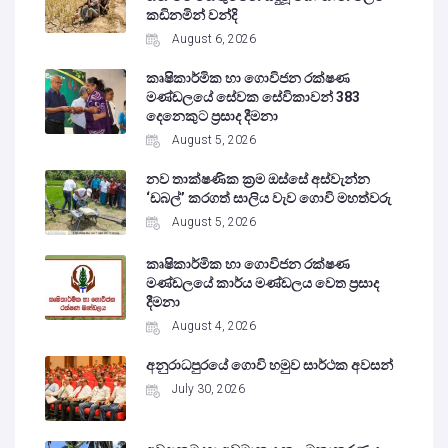
කඩිනමින් වන්දි
August 6, 2026
කෘෂිකාර්මික හා ගොවිජන රක්ෂණ
මණ්ඩලයේ සේවක සේවිකාවන් 383
දෙනෙකුට ප්‍රසාද දීමනා
August 5, 2026
නව තාක්ෂණික ක්‍රම ඔස්සේ අස්වැන්න
‘ඩබල්’ කරගත් සාලිය වැව ගොවි මහත්වරු
August 5, 2026
කෘෂිකාර්මික හා ගොවිජන රක්ෂණ
මණ්ඩලයේ කාර්ය මණ්ඩලය වෙත ප්‍රසාද
දීමනා
August 4, 2026
අනුරාධපුරයේ ගොවි හමුව සාර්ථක අවසන්
July 30, 2026