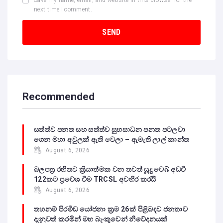
next time I comment.
Recommended
සත්ත්ව පනත සහ සත්ත්ව සුභසාධන පනත පටලවා
ගෙන මහා අවුලක් ඇති වෙලා – ඇමැති ලාල් කාන්ත
August 6, 2026
බලපත්‍ර රහිතව ක්‍රියාත්මක වන තවත් සූදු වෙබ් අඩවි
122කට ප්‍රවේශ වීම TRCSL අවහිර කරයි
August 6, 2026
තහනම් පිරමීඩ යෝජනා ක්‍රම 26ක් පිළිබඳව ජනතාව
දැනුවත් කරමින් මහ බැංකුවෙන් නිවේදනයක්