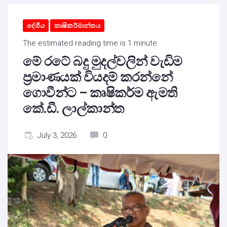
දේශීය
කෘෂිකර්මාන්තය
The estimated reading time is 1 minute
මේ රටේ බදු මුදල්වලින් වැඩිම
ප්‍රමාණයක් වියදම් කරන්නේ
ගොවීන්ට – කෘෂිකර්ම ඇමති
කේ.ඩී. ලාල්කාන්ත
July 3, 2026
0