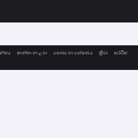
ාන්තය
කාන්තා හා ළමා
සෞඛ්‍ය හා පෝෂණය
ක්‍රීඩා
ආර්ථික