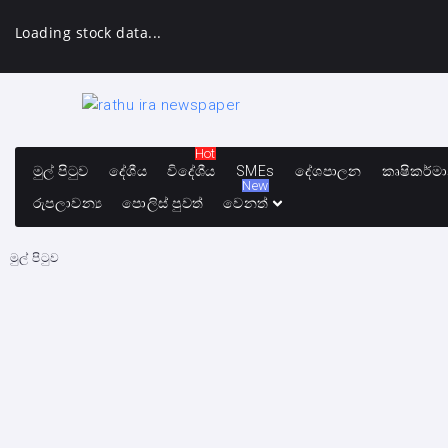
Loading stock data...
Hot
මුල් පිටුව
දේශීය
විදේශීය
SMEs
දේශපාලන
කෘෂිකර්ම
New
රුපලාවන්‍ය
පොලිස් පුවත්
වෙනත්
මුල් පිටුව