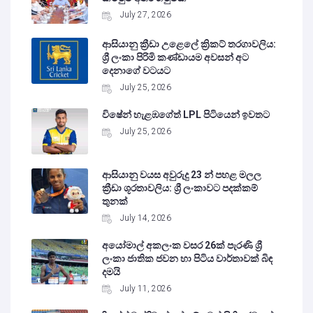
July 27, 2026
ආසියානු ක්‍රීඩා උළෙලේ ක්‍රිකට් තරගාවලිය:
ශ්‍රී ලංකා පිරිමි කණ්ඩායම අවසන් අට
දෙනාගේ වටයට
July 25, 2026
විෂේන් හැළඹගේත් LPL පිටියෙන් ඉවතට
July 25, 2026
ආසියානු වයස අවුරුදු 23 න් පහළ මලල
ක්‍රීඩා ශූරතාවලිය: ශ්‍රී ලංකාවට පදක්කම්
තුනක්
July 14, 2026
අයෝමාල් අකලංක වසර 26ක් පැරණි ශ්‍රී
ලංකා ජාතික ජවන හා පිටිය වාර්තාවක් බිඳ
දමයි
July 11, 2026