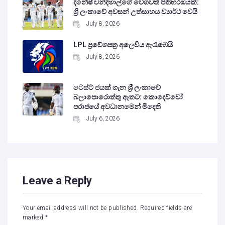
දිනේෂ් චන්දිමාල්ගේ වේගවත් පිතිහරඹයක්:
ශ්‍රී ලංකාවේ අවසන් උත්සාහය ව්‍යාර්ථ වෙයි
July 8, 2026
LPL ප්‍රවේශපත්‍ර අලෙවිය ඇරැඹෙයි
July 8, 2026
ටෙස්ට් ජයක් ගැන ශ්‍රී ලංකාවේ
බලාපොරොත්තු ඈතට: කොදෙව්වෝ
පරාජයේ අවධානමෙන් මිදෙති
July 6, 2026
Leave a Reply
Your email address will not be published.
Required fields are
marked
*