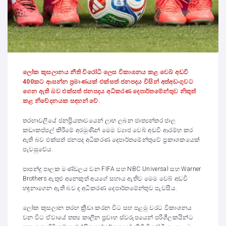
ලෝක කුසලානය නීති විරෝධී ලෙස විකාශනය කළ වෙබ් අඩවි
400
කට ආසන්න ප්‍රමාණයක් එක්සත් ජනපදය විසින් අත්අඩංගුවට
ගෙන ඇති බව එක්සත් ජනපදය අධිකරණ දෙපාර්තමේන්තුව නිකුත්
කළ නිවේදනයක ස
ඳ
හන් වේ.
තරඟාවලියේ ජනප්‍රියතාවයෙන් ලාභ ලබන ජාත්‍යන්තර ජාල
කඩාකප්පල් කිරීමේ අරමුණින් මෙම ව්‍යාජ වෙබ් අඩවි ආරම්භ කර
ඇති බව එක්සත් ජනපද අධිකරණ දෙපාර්තමේන්තුවේ ප්‍රකාශකයෙක්
පැවසුවේය.
පාපන්දු පාලක මණ්ඩලය වන FIFA සහ NBC Universal සහ Warner
Brothers ඇතුළු අනෙකුත් අයගේ සහාය ඇතිව මෙම වෙබ් අඩවි
හඳුනාගෙන ඇති බව ද අධිකරණ දෙපාර්තමේන්තුව පැවසීය.
ලෝක කුසලාන තරඟ ක්‍රීඩා කරන විට සහ පළමු වරට විකාශනය
වන විට ඒවායේ තත්‍ය කාලීන ප්‍රවාහ ස්වරූපයෙන් පරිශීලකයින්ට