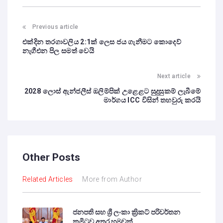
Previous article
එක්දින තරගාවලිය 2:1ක් ලෙස ජය ගැනීමට කොදෙව්
නැගීඑන පිල සමත් වෙයි
Next article
2028 ලොස් ඇන්ජලීස් ඔලිම්පික් උළෙළට සුදුසුකම් ලැබීමේ
මාර්ගය ICC විසින් තහවුරු කරයි
Other Posts
Related Articles
More from Author
ජනපති සහ ශ්‍රී ලංකා ක්‍රිකට් පරිවර්තන
කමිටුව අතර හමුවක්