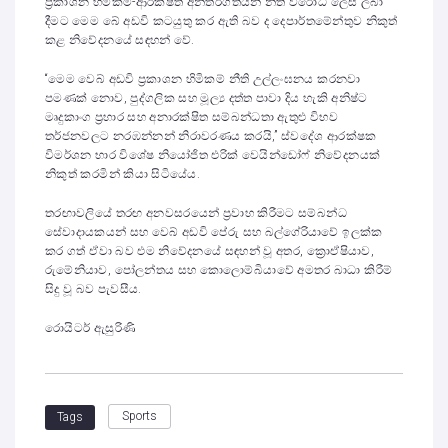
ප්‍රකාශන හිමිකම්-ආරක්ෂිත අන්තර්ගතයන් නීති විරෝධී ලෙස ලබා
දීමට මෙම බේ අඩවි කටයුතු කර ඇති බව ද දෙපාර්තමේන්තුව නිකුත්
කළ නිවේදනයේ සඳහන් වේ.
“මෙම වෙබ් අඩවි ප්‍රකාශන හිමිකම් නීති උල්ලංඝනය කරනවා
පමණක් නොව, පුද්ගලික සහ මූල්‍ය දත්ත පාවා දිය හැකි අනිෂ්ට
මෘදුකාංග ප්‍රහාර සහ අනාරක්ෂිත සම්බන්ධතා ඇතුළු විභව
තර්ජනවලට නරඹන්නන් නිරාවරණය කරයි,” ස්වදේශ ආරක්ෂක
විමර්ශන භාර විශේෂ නියෝජිත එරික් වෙයින්ඩෝෆ් නිවේදනයක්
නිකුත් කරමින් කියා සිටියේය.
තරඟාවලියේ තරඟ අනවසරයෙන් ප්‍රවාහ කිරීමට සම්බන්ධ
සේවාදායකයන් සහ වෙබ් අඩවි පේරු සහ බල්ගේරියාවේ ඉලක්ක
කර ගත් ඒවා බව එම නිවේදනයේ සඳහන් වූ අතර, ක්‍රොඒෂියාව,
රුමේනියාව, පෝලන්තය සහ කොලොම්බියාවේ අමතර බාධා කිරීම්
සිදු වූ බව පැවසීය.
රොයිටර් ඇසුරිණි
Sports
Tags