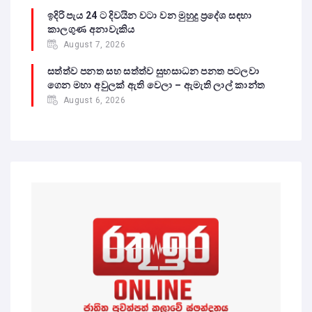
ඉදිරි පැය 24 ට දිවයින වටා වන මුහුදු ප්‍රදේශ සඳහා
කාලගුණ අනාවැකිය
August 7, 2026
සත්ත්ව පනත සහ සත්ත්ව සුභසාධන පනත පටලවා
ගෙන මහා අවුලක් ඇති වෙලා – ඇමැති ලාල් කාන්ත
August 6, 2026