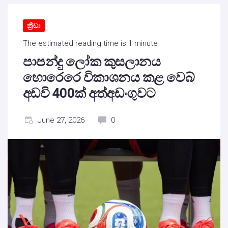
ක්‍රීඩා
The estimated reading time is 1 minute
පාපන්දු ලෝක කුසලානය
හොරෙරෙ විකාශනය කළ වෙබ්
අඩවි 400ක් අත්අඩංගුවට
June 27, 2026
0