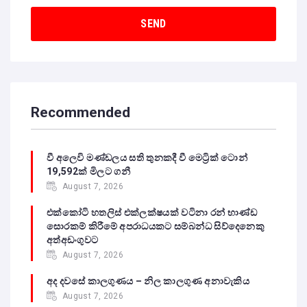
Recommended
වී අලෙවි මණ්ඩලය සති තුනකදී වී මෙට්‍රික් ටොන්
19,592ක් මිලට ගනී
August 7, 2026
එක්කෝටි හතලිස් එක්ලක්ෂයක් වටිනා රන් භාණ්ඩ
සොරකම් කිරීමේ අපරාධයකට සම්බන්ධ සිව්දෙනෙකු
අත්අඩංගුවට
August 7, 2026
අද දවසේ කාලගුණය – නිල කාලගුණ අනාවැකිය
August 7, 2026