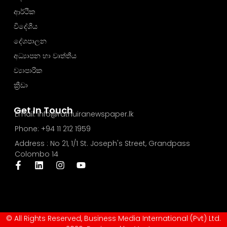
ආර්ථික
විදේශීය
දේශපාලන
අධ්‍යාපන හා වෘත්තීය
ව්‍යාපාරික
ක්‍රීඩා
Get In Touch
Email: info@rathuiranewspaper.lk
Phone: +94 11 212 1959
Address : No 21, 1/1 St. Joseph's Street, Grandpass
Colombo 14
© All Rights Reserved, Business Media International (Pvt) Ltd.