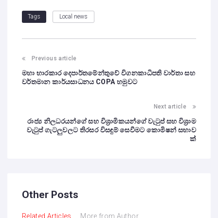
Local news
Tags
Previous article
මහා භාරකාර දෙපාර්තමේන්තුවේ විගනකාධිපති වාර්තා සහ
වර්තමාන කාර්යසාධනය COPA හමුවට
Next article
රාජ්‍ය නිලධරයන්ගේ සහ විශ්‍රාමිකයන්ගේ වැටුප් සහ විශ්‍රාම
වැටුප් ගැටලුවලට තිරසර විසඳුම් සෙවීමට කොමිෂන් සභාව
ක්
Other Posts
Related Articles
More from Author