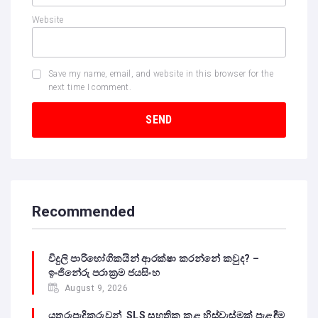
Website
Save my name, email, and website in this browser for the
next time I comment.
Recommended
විදුලි පාරිභෝගිකයින් ආරක්ෂා කරන්නේ කවුද? –
ඉංජිනේරු පරාක්‍රම ජයසිංහ
August 9, 2026
යතුරුපැදිකරුවන් SLS සහතික කළ හිස්වැස්මක් පැළඳීම