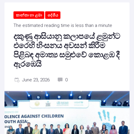
කාන්තා හා ළමා
දේශීය
The estimated reading time is less than a minute
දකුණු ආසියානු කලාපයේ ළමුන්ට
එරෙහි හිංසනය අවසන් කිරීම
පිළිබඳ අමාත්‍ය සමුළුවේ කොළඹ දී
ඇරඹෙයි
June 23, 2026
0