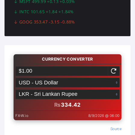
MSFT 499.99 +0.13 +0.03%
INTC 101.65 +1.84 +1.84%
GOOG 353.47 -3.15 -0.88%
Source