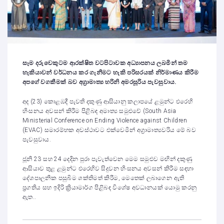
සෑම දරුවෙකුටම ආරක්ෂිත වටපිටාවක අධ්‍යාපනය ලබමින් තම
හැකියාවන් වර්ධනය කර ගැනීමට හැකි පරිසරයක් නිර්මාණය කිරීම
අපගේ වගකීමක් බව අග්‍රාමාත්‍ය හරිනි අමරසූරිය පැවසුවාය.
අද (23) කොළඹදී පැවති දකුණු ආසියානු කලාපයේ ළමුන්ට එරෙහි
හිංසනය අවසන් කිරීම පිළිබඳ අමාත්‍ය සමුළුවේ (South Asia
Ministerial Conference on Ending Violence against Children
(EVAC) සමාරම්භක අවස්ථාවට එක්වෙමින් අග්‍රාමාත්‍යවරිය මේ බව
පැවසුවාය.
ජූනි 23 සහ 24 දෙදින පුරා පැවැත්වෙන මෙම සමුළුව මඟින් දකුණු
ආසියාව තුළ ළමුන්ට එරෙහිව සිදුවන හිංසනය අවසන් කිරීම සඳහා
දේශපාලනික පසුබිම ශක්තිමත් කිරීම, මෙතෙක් ලබාගෙන ඇති
ප්‍රගතිය සහ ඉදිරි ක්‍රියාමාර්ග පිළිබඳ විශේෂ අවධානයක් යොමු කරනු
ඇත..