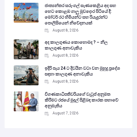
ජාත්‍යන්තර සරුංගල් සැණකෙළිය අද සහ
හෙට කොළඹ ගාලු මුවදොර පිටියේ දී:
මෝටර් රථ හිමියන්ට සහ රියැදුරන්ට
පොලිසියෙන් නිවේදනයක්
August 8, 2026
අද කාලගුණය කොහොමද ? – නිල
කාලගුණ අනාවැකිය
August 8, 2026
ඉදිරි පැය 24 ට දිවයින වටා වන මුහුදු ප්‍රදේශ
සඳහා කාලගුණ අනාවැකිය
August 8, 2026
විගණකාධිපතිවරියගේ වැටුප් අනුමත
කිරීමට රජයේ මුදල් පිළිබඳ කාරක සභාවේ
අනුමැතිය
August 7, 2026