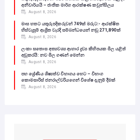
අනිවාර්යයි – ජාතික මාර්ග ආරක්ෂණ කවුන්සිලය
August 8, 2026
මාස හතට යතුරුපදිකරුවන් 749ක් මරුට:- ආරක්ෂිත
හිස්වැසුම් ආශ්‍රිත වැරදි සම්බන්ධයෙන් නඩු 271,890ක්
August 8, 2026
ලංකා සතොස අත්‍යවශ්‍ය ආහාර ද්‍රව්‍ය කිහිපයක මිල යළිත්
අඩුකරයි: නව මිල ගණන් මෙන්න
August 8, 2026
පහ ශ්‍රේණිය ශිෂ්‍යත්ව විභාගය හෙට – විභාග
කොමසාරිස් ජනරාල්වරියගෙන් විශේෂ දැනුම් දීමක්
August 8, 2026