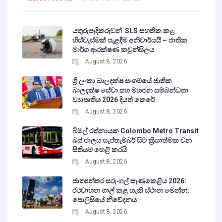
යතුරුපැදිකරුවන් SLS සහතික කළ
හිස්වැස්මක් පැළඳීම අනිවාර්යයි – ජාතික
මාර්ග ආරක්ෂණ කවුන්සිලය
August 8, 2026
ශ්‍රී ලංකා බාලදක්ෂ සංගමයේ ජාතික
බාලදක්ෂ සේවා සහ මහජන සම්බන්ධතා
ව්‍යාපෘතිය 2026 දියත් කෙරේ
August 8, 2026
බිමල් රත්නායක Colombo Metro Transit
බස් ජාලය සැප්තැම්බර් සිට ක්‍රියාත්මක වන
සිතියම හෙළි කරයි
August 8, 2026
ජාත්‍යන්තර සරුංගල් සැණකෙළිය 2026:
රථවාහන ගාල් කළ හැකි ස්ථාන මෙන්න:
පොලිසියේ නිවේදනය
August 8, 2026