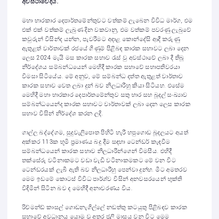
අවස්ථාවේදීය.
මහා භාරකාර දෙපාර්තමේන්තුවට වත්කම් ලැබෙන විවිධ මාර්ග, එම
එක් එක් වත්කම් ලැබුණ දින වකවානු, එම වත්කම් පවරණු ලැබුවේ
කවුරුන් විසින්ද යන්න, පැවරීමට අදාළ කොන්දේසි ආදී කරුණු
ඇතුළත් වාර්තාවක් රජයේ ගිණුම් පිළිබඳ කාරක සභාවට ලබා දෙන
ලෙස 2024 මැයි මස කාරක සභාව රැස් වු අවස්ථාවේ ලබා දී තිබූ
නිර්දේශය සම්බන්ධයෙන් මෙහිදී කාරක සභාවේ සභාපතිවරයා
විමසා සිටියේය. මේ අනුව, මේ සම්බන්ධ දත්ත ඇතුළත් වාර්තාව
කාරක සභාව වෙත ලබා දුන් බව නිලධාරීහු කියා සිටියහ. එසේම
මෙහිදී මහා භාරකාර දෙපාර්තමේන්තුව සතු භාර සහ බූදල් සංඛ්‍යාව
සම්බන්ධයෙන්ද කාරක සභාවට වාර්තාවක් ලබා දෙන ලෙස කාරක
සභාව විසින් නිර්දේශ කරන ලදි.
ගාල්ල බද්දේගම, සුදුවැලිපොත පිහිටි හැරී හපුගොඩ බූදලයට අයත්
අක්කර 113ක භූමි ප්‍රමාණය ‍බදු දීම සඳහා ටෙන්ඩර් කැඳවීම
සම්බන්ධයෙන් කාරක සභාව නිලධාරීන්ගෙන් විමසීය. එහිදී
තක්සේරු වටිනාකමට වඩා වැඩි වටිනාකමකට මේ වන විට
ටෙන්ඩරයක් ලැබී ඇති බව නිලධාරීහු පෙන්වා දුන්හ. මීට අමතරව
මෙම ඉඩමේ කොටස් විවිධ පාර්ශ්ව විසින් අනවසරයෙන් භුක්ති
විඳිමින් සිටින බව ද මෙහිදී අනාවරණය විය.
රිච්මන්ඩ් කාසල් ගොඩනැගිල්ලේ නඩත්තු කටයුතු පිළිබඳව කාරක
සභාවේ අවධානය යොමු වූ අතර ජූලි මාසය වන විට මෙම