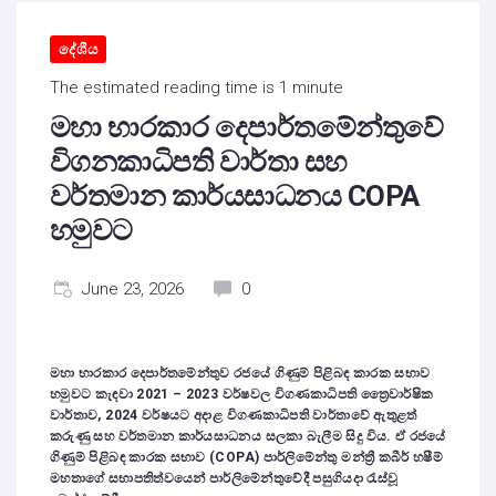
දේශීය
The estimated reading time is 1 minute
මහා භාරකාර දෙපාර්තමේන්තුවේ
විගනකාධිපති වාර්තා සහ
වර්තමාන කාර්යසාධනය COPA
හමුවට
June 23, 2026
0
මහා භාරකාර දෙපාර්තමේන්තුව රජයේ ගිණුම් පිළිබඳ කාරක සභාව
හමුවට කැඳවා 2021 – 2023 වර්ෂවල විගණකාධිපති ත්‍රෛවාර්ෂික
වාර්තාව, 2024 වර්ෂයට අදාළ විගණකාධිපති වාර්තාවේ ඇතුළත්
කරුණු සහ වර්තමාන කාර්යසාධනය සලකා බැලීම සිදු විය. ඒ රජයේ
ගිණුම් පිළිබඳ කාරක සභාව (COPA) පාර්ලිමේන්තු මන්ත්‍රී කබීර් හෂීම්
මහතාගේ සභාපතිත්වයෙන් පාර්ලිමේන්තුවේදී පසුගියදා රැස්වූ