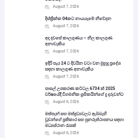
August 7, 2026
දිස්ත්‍රික්ක 04කට නායයෑමේ නිවේදන
August 7, 2026
අද දවසේ කාලගුණය – නිල කාලගුණ
අනාවැකිය
August 7, 2026
ඉදිරි පැය 24 ට දිවයින වටා වන මුහුදු ප්‍රදේශ
සඳහා කාලගුණ අනාවැකිය
August 7, 2026
පාසල් උපකරණ කට්ටල 6734 ක් 2025
වර්ෂයේදී විගමනික ශ්‍රමිකයින්ගේ දූ දරුවන්ට
August 6, 2026
මත්පැන් සහ මත්ද්‍රව්‍යවලට ඇබ්බැහි
වූවන්ගේ ප්‍රතිකාර සහ පුනරුත්ථාපනය සඳහා
මධ්‍යස්ථාන රැසක්
August 6, 2026