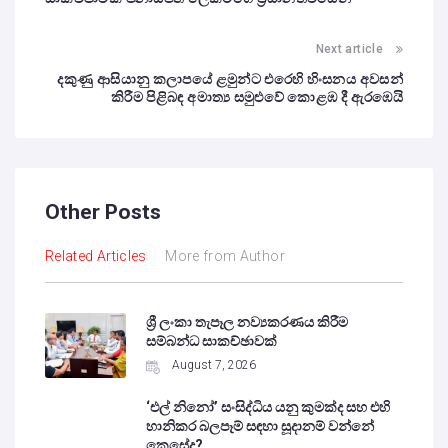
Next article
දකුණු ආසියානු කලාපයේ ළමුන්ට එරෙහි හිංසනය අවසන්
කිරීම පිළිබඳ අමාත්‍ය සමුළුවේ කොළඹ දී ඇරඹෙයි
Other Posts
Related Articles
More from Author
ශ්‍රී ලංකා තැපෑල නව්‍යකරණය කිරීම
සම්බන්ධ සාකච්ඡාවක්
August 7, 2026
‘එල් නිනෝ’ සංසිද්ධිය යනු කුමක්ද සහ එහි
හානිකර බලපෑම් සඳහා සූදානම් වන්නේ
කෙසේද?