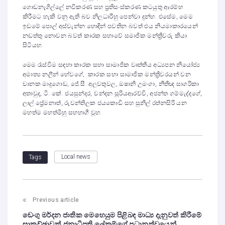
ගොඩනැගිල්ලේ නවීකරණ සහ ප්‍රතිසංස්කරණ කටයුතු ආරම්භ
කිරීමට හැකි වනු ඇති බව නිලධාරීහු පෙන්වා දුන්හ. එසේම, මෙම
ඉඩමේ පොල් අස්වැන්න හොඳින් පවතින බවත් එය නියමාකාරයෙන්
නඩත්තු නොවන බවත් කාරක සභාවේ සමාජික මන්ත්‍රීවරු කියා
සිටියහ.
මෙම රැස්වීම සඳහා කාරක සභා සාමාජික වෘත්තීය අධ්‍යපන නියෝජ්‍ය
අමාත්‍ය නලීන් හේවගේ, කාරක සභා සාමාජික මන්ත්‍රීවරයන් වන
චානක මාදුගොඩ, ජේ.සී. අලවතුවල, ඔෂානි උමංගා, නීතීඥ සාගරිකා
අතාවුද, ‍ටී. කේ. ජයසුන්දර, චන්දන සූරියආරච්චි, අජන්ත ගම්මැද්දගේ,
ලාල් ප්‍රේමනාත්, රුවන්තිලක ජයකොඩි සහ සුනිල් රත්නසිරි යන
මහත්ම මහත්මීහු සහභාගී වූහ.
Local news
Tags
Previous article
ඩෙංගු මර්දන ජාතික මෙහෙයුම පිළිබඳ මාධ්‍ය දැනුවත් කිරීමේ
සාකච්ඡාවක් ජනාධිපති ලේකම්ගේ ප්‍රධානත්වයෙන්