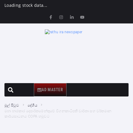
Loading stock data...
AD MASTER
මුල් පිටුව
දේශීය
මහා භාරකාර දෙපාර්තමේන්තුවේ විගනකාධිපති වාර්තා සහ වර්තමාන
කාර්යසාධනය COPA හමුවට