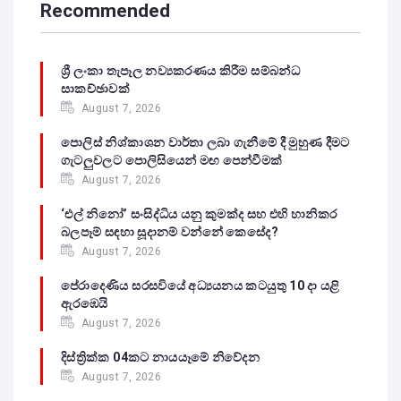
Recommended
ශ්‍රී ලංකා තැපෑල නව්‍යකරණය කිරීම සම්බන්ධ
සාකච්ඡාවක්
August 7, 2026
පොලිස් නිශ්කාශන වාර්තා ලබා ගැනීමේ දී මුහුණ දීමට
ගැටලුවලට පොලිසියෙන් මඟ පෙන්වීමක්
August 7, 2026
‘එල් නිනෝ’ සංසිද්ධිය යනු කුමක්ද සහ එහි හානිකර
බලපෑම් සඳහා සූදානම් වන්නේ කෙසේද?
August 7, 2026
පේරාදෙණිය සරසවියේ අධ්‍යයනය කටයුතු 10 දා යළි
ඇරඹෙයි
August 7, 2026
දිස්ත්‍රික්ක 04කට නායයෑමේ නිවේදන
August 7, 2026