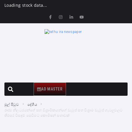
Loading stock data...
AD MASTER
මුල් පිටුව
දේශීය
රාජ්‍ය නිලධරයන්ගේ සහ විශ්‍රාමිකයන්ගේ වැටුප් සහ විශ්‍රාම වැටුප් ගැටලුවලට
තිරසර විසඳුම් සෙවීමට කොමිෂන් සභාවක්