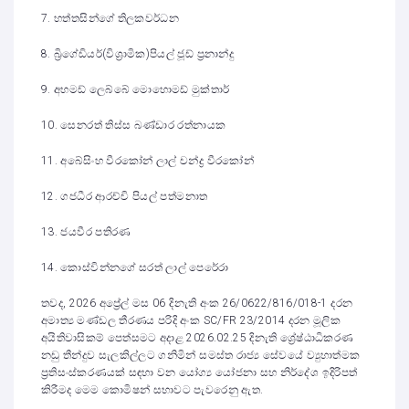
7. හත්තසින්ගේ තිලකවර්ධන
8. බ්‍රිගේඩියර්(විශ්‍රාමික)පියල් ජූඩ් ප්‍රනාන්දු
9. අහමඩ් ලෙබ්බේ මොහොමඩ් මුක්තාර්
10. සෙනරත් තිස්ස බණ්ඩාර රත්නායක
11. අබේසිංහ වීරකෝන් ලාල් චන්ද්‍ර වීරකෝන්
12. ගජධීර ආරච්චි පියල් පත්මනාත
13. ජයවීර පතිරණ
14. කොස්වින්නගේ සරත් ලාල් පෙරේරා
තවද, 2026 අප්‍රේල් මස 06 දිනැති අංක 26/0622/816/018-1 දරන
අමාත්‍ය මණ්ඩල තීරණය පරිදි අංක SC/FR 23/2014 දරන මූලික
අයිතිවාසිකම් පෙත්සමට අදාළ 2026.02.25 දිනැති ශ්‍රේෂ්ඨාධිකරණ
නඩු තීන්දුව සැලකිල්ලට ගනිමින් සමස්ත රාජ්‍ය සේවයේ ව්‍යුහාත්මක
ප්‍රතිසංස්කරණයක් සඳහා වන යෝග්‍ය යෝජනා සහ නිර්දේශ ඉදිරිපත්
කිරීමද මෙම කොමිෂන් සභාවට පැවරෙනු ඇත.