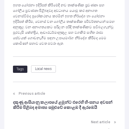
ඉහත යෝජනා ඉදිරිපත් කිරීමේදී නව තාක්ෂණික ප්‍රවණතා සහ
ගෝලීය ප්‍රවණතා පිළිබඳවද අවධානය යොමු කර අනාගත
වෙනස්වීම්ද පුරෝකථනය කරමින් ඉහත නිර්දේශ හා යෝජනා
ඉදිරිපත් කිරීම, වෙනස් වන ගෝලීය තාක්ෂණික පරිවර්තනයන් සමඟ
අනුකූල වන අනාගතයකට සරිලන පරිදි තාක්ෂණිකව සවිබලගැන්වූ
පුරවැසි කේන්ද්‍රීය, ආචාරධර්මානුකූල සහ වගකීම් සහිත රාජ්‍ය
සේවයක් ගොඩනැගීම සඳහා උපායමාර්ග නිර්දේශ කිරීමද මෙම
කොමිෂන් සභාව වෙත පවරා ඇත.
Local news
Tags
Previous article
දකුණු ආසියානු කලාපයේ ළමුන්ට එරෙහි හිංසනය අවසන්
කිරීම පිළිබඳ අමාත්‍ය සමුළුවේ කොළඹ දී ඇරඹෙයි
Next article