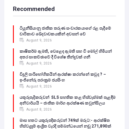
Recommended
ටියුනීසියානු ජාතික තරුණ සංචාරකයාගේ රළ පැදීමේ
චාරිකාව ඛේදවාචකයකින් අවසන් වේ‍
August 9, 2026
කෘෂිකර්ම ඇමති, වෙළෙඳ ඇමති සහ වී මෝල් හිමියන්
අතර සාකච්ඡාවේ දී විශේෂ තීන්දුවක් ගනී
August 9, 2026
විදුලි පාරිභෝගිකයින් ආරක්ෂා කරන්නේ කවුද ? –
ඉංජිනේරු පරාක්‍රම ජයසිංහ
August 9, 2026
යතුරුපැදිකරුවන් SLS සහතික කළ හිස්වැස්මක් පැළඳීම
අනිවාර්යයි – ජාතික මාර්ග ආරක්ෂණ කවුන්සිලය
August 8, 2026
මාස හතට යතුරුපදිකරුවන් 749ක් මරුට:- ආරක්ෂිත
හිස්වැසුම් ආශ්‍රිත වැරදි සම්බන්ධයෙන් නඩු 271,890ක්