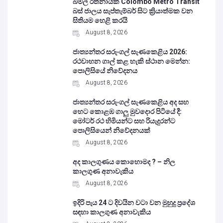
බිමල් රත්නායක Colombo Metro Transit
බස් ජාලය සැප්තැම්බර් සිට ක්‍රියාත්මක වන
සිතියම හෙළි කරයි
August 8, 2026
ජාත්‍යන්තර සරුංගල් සැණකෙළිය 2026:
රථවාහන ගාල් කළ හැකි ස්ථාන මෙන්න:
පොලිසියේ නිවේදනය
August 8, 2026
ජාත්‍යන්තර සරුංගල් සැණකෙළිය අද සහ
හෙට කොළඹ ගාලු මුවදොර පිටියේ දී:
මෝටර් රථ හිමියන්ට සහ රියැදුරන්ට
පොලිසියෙන් නිවේදනයක්
August 8, 2026
අද කාලගුණය කොහොමද ? – නිල
කාලගුණ අනාවැකිය
August 8, 2026
ඉදිරි පැය 24 ට දිවයින වටා වන මුහුදු ප්‍රදේශ
සඳහා කාලගුණ අනාවැකිය