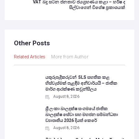
VAT බදු සටන ජනතාව ජයග්‍රහණය කළා – හර්ෂ ද
සිල්වාගෙන් විශේෂ ප්‍රකාශයක්
Other Posts
Related Articles
More from Author
යතුරුපැදිකරුවන් SLS සහතික කළ
හිස්වැස්මක් පැළඳීම අනිවාර්යයි – ජාතික
මාර්ග ආරක්ෂණ කවුන්සිලය
August 8, 2026
ශ්‍රී ලංකා බාලදක්ෂ සංගමයේ ජාතික
බාලදක්ෂ සේවා සහ මහජන සම්බන්ධතා
ව්‍යාපෘතිය 2026 දියත් කෙරේ
August 8, 2026