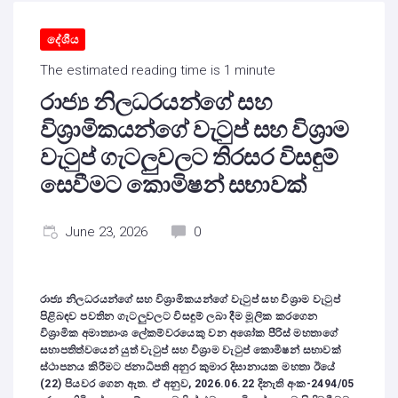
දේශීය
The estimated reading time is 1 minute
රාජ්‍ය නිලධරයන්ගේ සහ
විශ්‍රාමිකයන්ගේ වැටුප් සහ විශ්‍රාම
වැටුප් ගැටලුවලට තිරසර විසඳුම්
සෙවීමට කොමිෂන් සභාවක්
June 23, 2026
0
රාජ්‍ය නිලධරයන්ගේ සහ විශ්‍රාමිකයන්ගේ වැටුප් සහ විශ්‍රාම වැටුප්
පිළිබඳව පවතින ගැටලුවලට විසඳුම් ලබා දීම මූලික කරගෙන
විශ්‍රාමික අමාත්‍යාංශ ලේකම්වරයෙකු වන අශෝක පීරිස් මහතාගේ
සහාපතිත්වයෙන් යුත් වැටුප් සහ විශ්‍රාම වැටුප් කොමිෂන් සභාවක්
ස්ථාපනය කිරීමට ජනාධිපති අනුර කුමාර දිසානායක මහතා ඊයේ
(22) පියවර ගෙන ඇත. ඒ අනුව, 2026.06.22 දිනැති අංක-2494/05