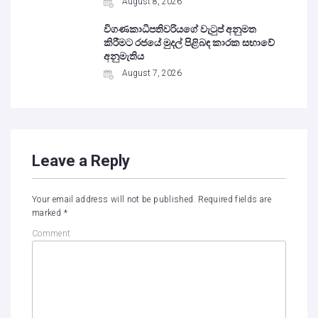
August 8, 2026
විගණකාධිපතිවරියගේ වැටුප් අනුමත
කිරීමට රජයේ මුදල් පිළිබඳ කාරක සභාවේ
අනුමැතිය
August 7, 2026
Leave a Reply
Your email address will not be published.
Required fields are
marked
*
Comment