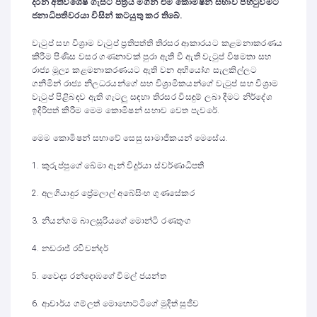
දරන අතිවිශේෂ ගැසට් පත්‍රය මගින් එම කොමිෂන් සභාව පිහිටුවීමට
ජනාධිපතිවරයා විසින් කටයුතු කර තිබේ.
වැටුප් සහ විශ්‍රාම වැටුප් ප්‍රතිපත්ති තිරසර ආකාරයට කළමනාකරණය
කිරීම පිණිස වසර ගණනාවක් පුරා ඇති වී ඇති වැටුප් විෂමතා සහ
රාජ්‍ය මූල්‍ය කළමනාකරණයට ඇති වන අභියෝග සැලකිල්ලට
ගනිමින් රාජ්‍ය නිලධරයන්ගේ සහ විශ්‍රාමිකයන්ගේ වැටුප් සහ විශ්‍රාම
වැටුප් පිළිබඳව ඇති ගැටලු සඳහා තිරසර විසඳුම් ලබා දීමට නිර්දේශ
ඉදිරිපත් කිරීම මෙම කොමිෂන් සභාව වෙත පැවරේ.
මෙම කොමිෂන් සභාවේ සෙසු සාමාජිකයන් මෙසේය.
1. කුරුප්පුගේ ඛේමා ඈන් විදූර්යා ස්වර්ණාධිපති
2. අලගියාදුර ප්‍රේමලාල් අබේසිංහ ගුණසේකර
3. නියන්ගම බාලසූරියගේ මොන්ටි රණතුංග
4. නඩරාජ් රවිචන්දර්
5. වෛද්‍ය රන්දොඹගේ විමල් ජයන්ත
6. ආචාර්ය ගම්ලත් මොහොට්ටිගේ මුදිත් සුජීව