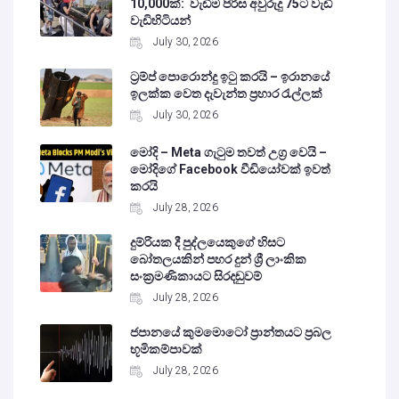
10,000ක්: වැඩිම පිරිස අවුරුදු 75ට වැඩි
වැඩිහිටියන්
July 30, 2026
ට්‍රම්ප් පොරොන්දු ඉටු කරයි – ඉරානයේ
ඉලක්ක වෙත දැවැන්ත ප්‍රහාර රැල්ලක්
July 30, 2026
මෝදි – Meta ගැටුම තවත් උග්‍ර වෙයි –
මෝදිගේ Facebook වීඩියෝවක් ඉවත්
කරයි
July 28, 2026
දුම්රියක දී පුද්ලයෙකුගේ හිසට
බෝතලයකින් පහර දුන් ශ්‍රී ලාංකික
සංක්‍රමණිකායට සිරදඬුවම්
July 28, 2026
ජපානයේ කුමමොටෝ ප්‍රාන්තයට ප්‍රබල
භූමිකම්පාවක්
July 28, 2026