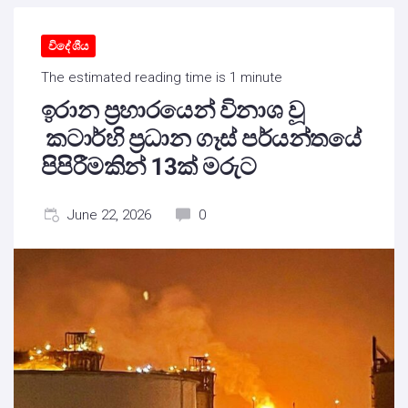
විදේශීය
The estimated reading time is 1 minute
ඉරාන ප්‍රහාරයෙන් විනාශ වූ
කටාර්හි ප්‍රධාන ගෑස් පර්යන්තයේ
පිපිරීමකින් 13ක් මරුට
June 22, 2026
0