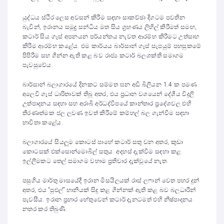
යුද්ධය ස්ථිර ලෙස අවසන් කිරීම සඳහා සාකච්ඡා දිගටම පවතින
බැවින්, ඉරානය සමුද්‍ර සන්ධිය මත සිය ග්‍රහණය ලිහිල් කිරීමත් සමඟ,
කටාර් සිය ගෑස් අපනයන පර්යන්තය නැවත ආරම්භ කිරීමට උත්සාහ
කිරීම ආරම්භ කළේය. එම කාර්යය බාර්සාන් ගෑස් සැපයුම් පහසුකමේ
පිපිරීම සහ ගින්න ඇති කළ බව රාජ්‍ය කටාර් බලශක්ති සමාගම
පැවසුවේය.
බාර්සාන් බලාගාරයේ දිනකට සම්මත ඝන අඩි බිලියන 1.4 ක පමණ
අලෙවි ගෑස් ධාරිතාවක් තිබූ අතර, එය ප්‍රධාන වශයෙන් දේශීය විදුලි
උත්පාදනය සඳහා සහ අරාබි අර්ධද්වීපයේ කාන්තාර ප්‍රදේශවල එහි
තීරණාත්මක ජල ලවණ ඉවත් කිරීමේ කම්හල් බල ගැන්වීම සඳහා
භාවිතා කළේය.
බලාගාරයේ සියලුම කොටස් පාහේ කටාර් සතු වන අතර, කුඩා
කොටසක් එක්සොන්මොබිල් සතුය. අදහස් දැක්වීම සඳහා කළ
ඉල්ලීමකට තෙල් සමාගම වහාම ප්‍රතිචාර දැක්වූයේ නැත.
පසුගිය මාර්තු මාසයේදී ඉරාන මිසයිලයක් රාස් ලෆාන් වෙත පහර දුන්
අතර, එය “පුළුල්” හානියක් සිදු කළ ගින්නක් ඇති කළ බව බලධාරීන්
පැවසීය. ඉරාන ප්‍රහාර හේතුවෙන් කටාර් දැනටමත් එහි නිෂ්පාදනය
නතර කර තිබුණි.