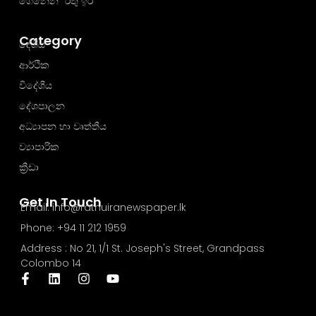
ගෙනෙන "රතු ඉර"
Category
දේශීය
ආර්ථික
විදේශීය
දේශපාලන
අධ්‍යාපන හා වෘත්තීය
ව්‍යාපාරික
ක්‍රීඩා
Get In Touch
Email: info@rathuiranewspaper.lk
Phone: +94 11 212 1959
Address : No 21, 1/1 St. Joseph's Street, Grandpass
Colombo 14