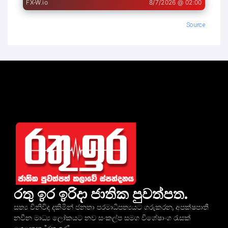
Source
රතු ඉර ඉරිදා ජාතික පුවත්පත.
සත්‍ය විනිවිද දකිමින් ජනතා පරමාධිපත්‍යයට ගරුකරන, අපක්ෂපාතී
නවීන මාධ්‍ය ලෝකයට නව සංකල්ප සමග විශේෂාංග රැසක්