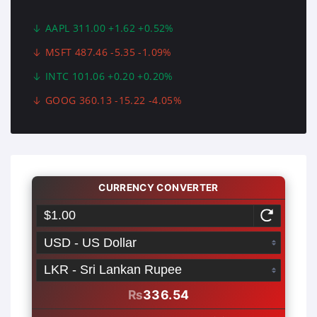
AAPL 311.00 +1.62 +0.52%
MSFT 487.46 -5.35 -1.09%
INTC 101.06 +0.20 +0.20%
GOOG 360.13 -15.22 -4.05%