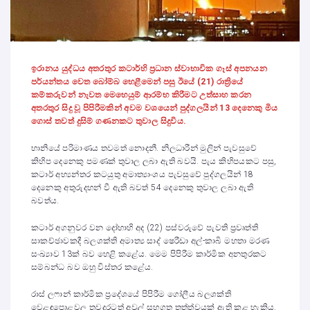
ඉරානය යුද්ධය අතරතුර කටාර්හි ප්‍රධාන ස්වාභාවික ගෑස් අපනයන
පර්යන්තය වෙත බෝම්බ හෙළීමෙන් පසු ඊයේ (21) රාත්‍රියේ
කම්කරුවන් නැවත මෙහෙයුම් ආරම්භ කිරීමට උත්සාහ කරන
අතරතුර සිදු වූ පිපිරීමකින් අවම වශයෙන් පුද්ගලයින් 13 දෙනෙකු මිය
ගොස් තවත් දුසිම් ගණනකට තුවාල සිදුවිය.
හානියේ පරිමාණය තවමත් නොදනී. නිලධාරීන් මුලින් පැවසුවේ
කිහිප දෙනෙකු පමණක් තුවාල ලබා ඇති බවයි. පැය කිහිපයකට පසු,
කටාර් අභ්‍යන්තර කටයුතු අමාත්‍යාංශය පැවසුවේ පුද්ගලයින් 18
දෙනෙකු අතුරුදහන් වී ඇති බවත් 54 දෙනෙකු තුවාල ලබා ඇති
බවත්ය.
කටාර් අගනුවර වන දෝහාහි අද (22) පස්වරුවේ පැවති ප්‍රවෘත්ති
සාකච්ඡාවකදී බලශක්ති අමාත්‍ය සාද් ෂෙරීඩා අල්-කාබි මහතා මරණ
සංඛ්‍යාව 13ක් බව හෙළි කළේය. මෙම පිපිරීම කාර්මික අනතුරකට
සම්බන්ධ බව ඔහු විස්තර කළේය.
රාස් ලෆාන් කාර්මික ප්‍රදේශයේ පිපිරීම ගෝලීය බලශක්ති
වෙළඳපොළවල තවදුරටත් අවුල් සහගත තත්ත්වයක් ඇති කළ හැකිය.