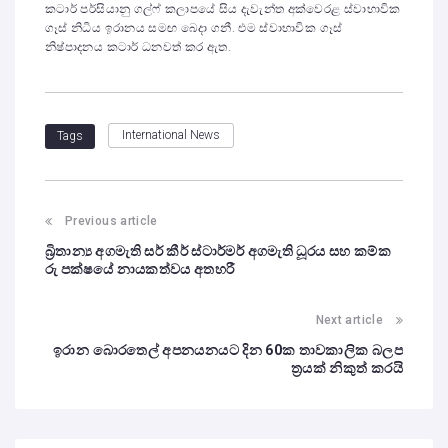
කටාර් පර්සියානු ගල්ෆ් කලාපයේ සිය දැවැන්ත අක්වෙරළ ස්වාභාවික
ගෑස් නිධිය ඉරානය සමඟ බෙදා ගනී. එම ස්වාභාවික ගෑස්
නිෂ්පාදනය කටාර් ධනවත් කර ඇත.
International News
Tags
Previous article
බ්‍රිතාන්‍ය අගමැති සර් කීර් ස්ටාර්මර් අගමැති ධූරය සහ කම්ක
රු පක්ෂයේ නායකත්වය අතහරී
Next article
ඉරාන බොරතෙල් අපනයනයට දින 60ක තාවකාලික බලප
ත්‍රයක් නිකුත් කරයි