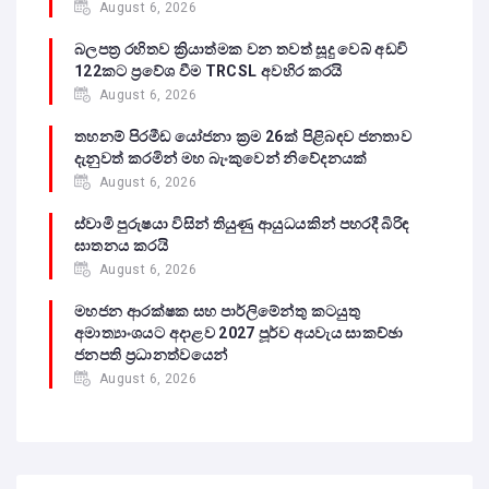
August 6, 2026
බලපත්‍ර රහිතව ක්‍රියාත්මක වන තවත් සූදු වෙබ් අඩවි
122කට ප්‍රවේශ වීම TRCSL අවහිර කරයි
August 6, 2026
තහනම් පිරමීඩ යෝජනා ක්‍රම 26ක් පිළිබඳව ජනතාව
දැනුවත් කරමින් මහ බැංකුවෙන් නිවේදනයක්
August 6, 2026
ස්වාමි පුරුෂයා විසින් තියුණු ආයුධයකින් පහරදී බිරිඳ
ඝාතනය කරයි
August 6, 2026
මහජන ආරක්ෂක සහ පාර්ලිමේන්තු කටයුතු
අමාත්‍යාංශයට අදාළව 2027 පූර්ව අයවැය සාකච්ඡා
ජනපති ප්‍රධානත්වයෙන්
August 6, 2026