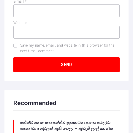
E-mail
*
Website
Save my name, email, and website in this browser for the
next time I comment.
Recommended
සත්ත්ව පනත සහ සත්ත්ව සුභසාධන පනත පටලවා
ගෙන මහා අවුලක් ඇති වෙලා – ඇමැති ලාල් කාන්ත