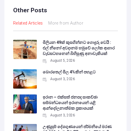
Other Posts
Related Articles
More from Author
මිලියන 49ක් කුසගින්නට ගොදුරු වෙයි :
එල් නිනෝ අවදානම හමුවේ ලෝක ආහාර
වැඩසටහනෙන් බිහිසුණු අනාවැකියක්
August 5, 2026
බොරතෙල් මිල 4%කින් පහළට
August 3, 2026
ඉරාන – එක්සත් ජනපද සාකච්ඡා
සම්බන්ධයෙන් ඉරානයෙන් යළි
ආන්දෝලනාත්මක ප්‍රකාශයක්
August 3, 2026
උණුසුම් දේශගුණයෙන් ජර්මනියේ මරණ