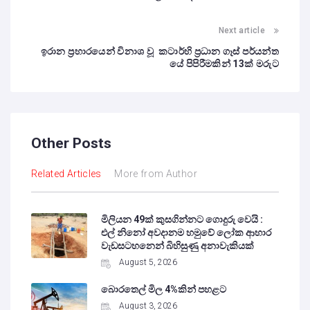
Next article
ඉරාන ප්‍රහාරයෙන් විනාශ වූ කටාර්හි ප්‍රධාන ගෑස් පර්යන්ත
යේ පිපිරීමකින් 13ක් මරුට
Other Posts
Related Articles
More from Author
මිලියන 49ක් කුසගින්නට ගොදුරු වෙයි :
එල් නිනෝ අවදානම හමුවේ ලෝක ආහාර
වැඩසටහනෙන් බිහිසුණු අනාවැකියක්
August 5, 2026
බොරතෙල් මිල 4%කින් පහළට
August 3, 2026