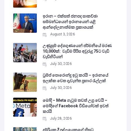
ඉරාන – එක්සත් ජනපද සාකච්ඡා
සම්බන්ධයෙන් ඉරානයෙන් යළි
ආන්දෝලනාත්මක ප්‍රකාශයක්
August 3, 2026
උණුසුම් දේශගුණයෙන් ජර්මනියේ මරණ
10,000ක්: වැඩිම පිරිස අවුරුදු 75ට වැඩි
වැඩිහිටියන්
July 30, 2026
ට්‍රම්ප් පොරොන්දු ඉටු කරයි – ඉරානයේ
ඉලක්ක වෙත දැවැන්ත ප්‍රහාර රැල්ලක්
July 30, 2026
මෝදි – Meta ගැටුම තවත් උග්‍ර වෙයි –
මෝදිගේ Facebook වීඩියෝවක් ඉවත්
කරයි
July 28, 2026
දුම්රියක දී පුද්ලයෙකුගේ හිසට