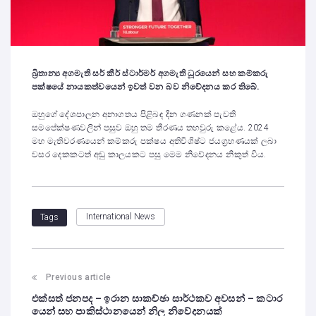
බ්‍රිතාන්‍ය අගමැති සර් කීර් ස්ටාර්මර් අගමැති ධූරයෙන් සහ කම්කරු
පක්ෂයේ නායකත්වයෙන් ඉවත් වන බව නිවේදනය කර තිබේ.
ඔහුගේ දේශපාලන අනාගතය පිළිබඳ දින ගණනක් පැවති
සමපේක්ෂණවලින් පසුව ඔහු තම තීරණය තහවුරු කළේය. 2024
මහ මැතිවරණයෙන් කම්කරු පක්ෂය අතිවිශිෂ්ට ජයග්‍රහණයක් ලබා
වසර දෙකකටත් අඩු කාලයකට පසු මෙම නිවේදනය නිකුත් විය.
International News
Tags
Previous article
එක්සත් ජනපද – ඉරාන සාකච්ඡා සාර්ථකව අවසන් – කටාර
යෙන් සහ පාකිස්ථානයෙන් නිල නිවේදනයක්