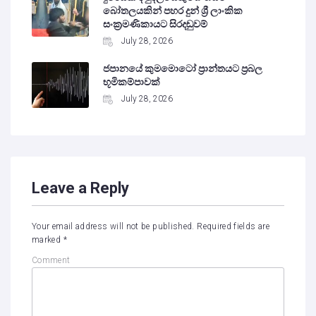
බෝතලයකින් පහර දුන් ශ්‍රී ලාංකික
සංක්‍රමණිකායට සිරදඬුවම්
July 28, 2026
ජපානයේ කුමමොටෝ ප්‍රාන්තයට ප්‍රබල
භූමිකම්පාවක්
July 28, 2026
Leave a Reply
Your email address will not be published.
Required fields are
marked
*
Comment