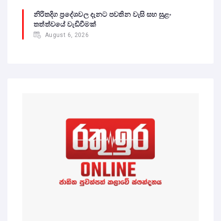
නිරිතදිග ප්‍රදේශවල දැනට පවතින වැසි සහ සුළං
තත්ත්වයේ වැඩිවීමක්
August 6, 2026