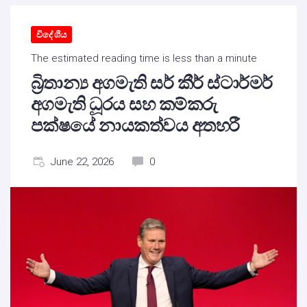
විදේශීය
The estimated reading time is less than a minute
බ්‍රිතාන්‍ය අගමැති සර් කීර් ස්ටාර්මර්
අගමැති ධූරය සහ කම්කරු
පක්ෂයේ නායකත්වය අතහරී
June 22, 2026
0