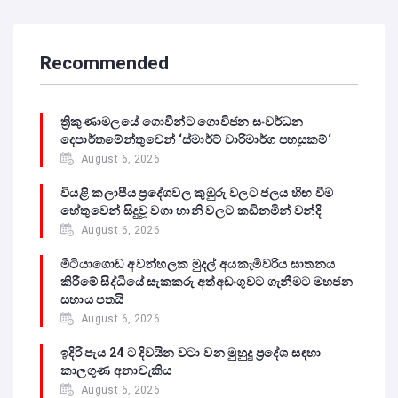
Recommended
ත්‍රිකුණාමලයේ ගොවීන්ට ගොවිජන සංවර්ධන
දෙපාර්තමේන්තුවෙන් ‘ස්මාර්ට් වාරිමාර්ග පහසුකම්‘
August 6, 2026
වියළි කලාපීය ප්‍රදේශවල කුඹුරු වලට ජලය හිඟ වීම
හේතුවෙන් සිදුවූ වගා හානි වලට කඩිනමින් වන්දි
August 6, 2026
මීටියාගොඩ අවන්හලක මුදල් අයකැමිවරිය ඝාතනය
කිරීමේ සිද්ධියේ සැකකරු අත්අඩංගුවට ගැනීමට මහජන
සහාය පතයි
August 6, 2026
ඉදිරි පැය 24 ට දිවයින වටා වන මුහුදු ප්‍රදේශ සඳහා
කාලගුණ අනාවැකිය
August 6, 2026