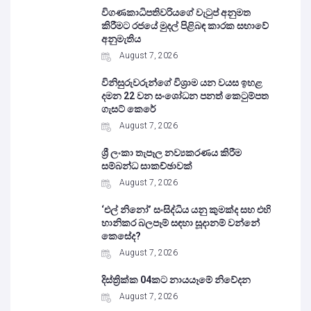
විගණකාධිපතිවරියගේ වැටුප් අනුමත
කිරීමට රජයේ මුදල් පිළිබඳ කාරක සභාවේ
අනුමැතිය
August 7, 2026
විනිසුරුවරුන්ගේ විශ්‍රාම යන වයස ඉහළ
දමන 22 වන සංශෝධන පනත් කෙටුම්පත
ගැසට් කෙරේ
August 7, 2026
ශ්‍රී ලංකා තැපෑල නව්‍යකරණය කිරීම
සම්බන්ධ සාකච්ඡාවක්
August 7, 2026
‘එල් නිනෝ’ සංසිද්ධිය යනු කුමක්ද සහ එහි
හානිකර බලපෑම් සඳහා සූදානම් වන්නේ
කෙසේද?
August 7, 2026
දිස්ත්‍රික්ක 04කට නායයෑමේ නිවේදන
August 7, 2026