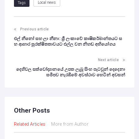
Local news
Tags
Previous article
එල් නීනෝ සහ ලා නීනා: ශ්‍රී ලංකාවේ කෘෂිකර්මාන්තයට ස
හ ආහාර සුරක්ෂිතතාවයට එල්ල වන නිහඬ අභියෝගය
Next article
දෙහිවල සත්වෝද්‍යානයේ උපත ලැබූ සිංහ පැටවුන් දෙදෙනා
සමීපව නැරඹීමේ අවස්ථාව හෙටින් අවසන්
Other Posts
Related Articles
More from Author