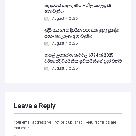
අද දවසේ කාලගුණය – නිල කාලගුණ
අනාවැකිය
August 7, 2026
ඉදිරි පැය 24 ට දිවයින වටා වන මුහුදු ප්‍රදේශ
සඳහා කාලගුණ අනාවැකිය
August 7, 2026
පාසල් උපකරණ කට්ටල 6734 ක් 2025
වර්ෂයේදී විගමනික ශ්‍රමිකයින්ගේ දූ දරුවන්ට
August 6, 2026
Leave a Reply
Your email address will not be published.
Required fields are
marked
*