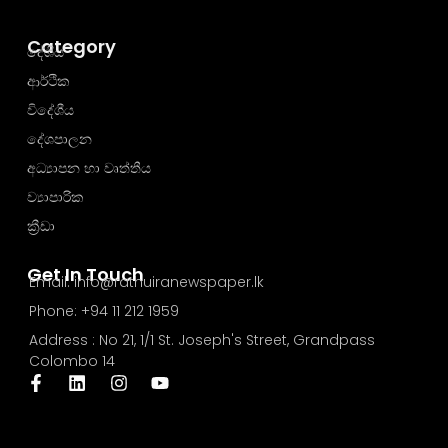
Category
දේශීය
ආර්ථික
විදේශීය
දේශපාලන
අධ්‍යාපන හා වෘත්තීය
ව්‍යාපාරික
ක්‍රීඩා
Get In Touch
Email: info@rathuiranewspaper.lk
Phone: +94 11 212 1959
Address : No 21, 1/1 St. Joseph's Street, Grandpass
Colombo 14