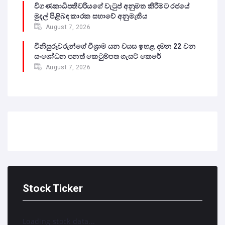
විගණකාධිපතිවරියගේ වැටුප් අනුමත කිරීමට රජයේ
මුදල් පිළිබඳ කාරක සභාවේ අනුමැතිය
August 7, 2026
විනිසුරුවරුන්ගේ විශ්‍රාම යන වයස ඉහළ දමන 22 වන
සංශෝධන පනත් කෙටුම්පත ගැසට් කෙරේ
August 7, 2026
Stock Ticker
Loading stock data...