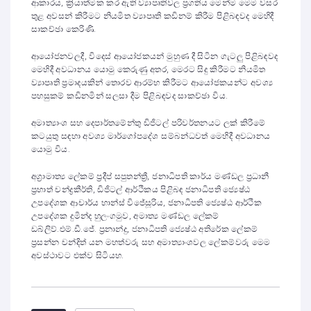
ආකාරය, ක්‍රියාත්මක කර ඇති ව්‍යාපෘතිවල ප්‍රගතිය මෙන්ම මෙම වසර
තුළ අවසන් කිරීමට නියමිත ව්‍යාපෘති කඩිනම් කිරීම පිළිබඳවද මෙහිදී
සාකච්ඡා කෙරිණි.
ආයෝජනවලදී, විදෙස් ආයෝජකයන් මුහුණ දී සිටින ගැටලු පිළිබඳවද
මෙහිදී අවධානය යොමු කෙරුණු අතර, මෙරට සිදු කිරීමට නියමිත
ව්‍යාපෘති ප්‍රමාදයකින් තොරව ආරම්භ කිරීමට ආයෝජකයන්ට අවශ්‍ය
පහසුකම් කඩිනමින් සලසා දීම පිළිබඳවද සාකච්ඡා විය.
අමාත්‍යාංශ සහ දෙපාර්තමේන්තු ඩිජිටල් පරිවර්තනයට ලක් කිරීමේ
කටයුතු සඳහා අවශ්‍ය මාර්ගෝපදේශ සම්බන්ධවත් මෙහිදී අවධානය
යොමු විය.
අග්‍රාමාත්‍ය ලේකම් ප්‍රදීප් සපුතන්ත්‍රී, ජනාධිපති කාර්ය මණ්ඩල ප්‍රධානී
ප්‍රභාත් චන්ද්‍රකීර්ති, ඩිජිටල් ආර්ථිකය පිළිබඳ ජනාධිපති ජ්‍යෙෂ්ඨ
උපදේශක ආචාර්ය හාන්ස් විජේසූරිය, ජනාධිපති ජ්‍යෙෂ්ඨ ආර්ථික
උපදේශක දුමින්ද හුලංගමුව, අමාත්‍ය මණ්ඩල ලේකම්
ඩබ්ලිව්.එම්.ඩී.ජේ. ප්‍රනාන්දු, ජනාධිපති ජ්‍යෙෂ්ඨ අතිරේක ලේකම්
ප්‍රසන්න චන්දිත් යන මහත්වරු සහ අමාත්‍යාංශවල ලේකම්වරු මෙම
අවස්ථාවට එක්ව සිටියහ.