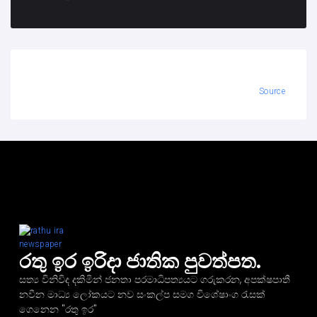
Source
රතු ඉර ඉරිදා ජාතික පුවත්පත.
සත්‍ය විනිවිද දකිමින් ජනතා පරමාධිපත්‍යයට ගරුකරන, අපක්ෂපාතී
නවීන මාධ්‍ය ලෝකයට නව සංකල්ප සමග විශේෂාංග රැසක්
ගෙනෙන "රතු ඉර"