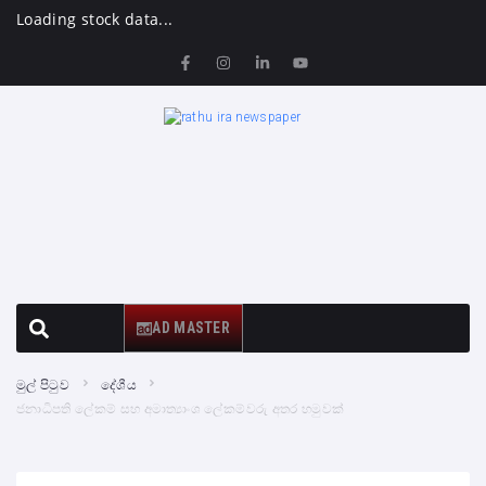
Loading stock data...
AD MASTER
මුල් පිටුව
දේශීය
ජනාධිපති ලේකම් සහ අමාත්‍යාංශ ලේකම්වරු අතර හමුවක්