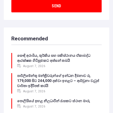
Recommended
සෞදි අරාබිය, තුර්කිය සහ පකිස්ථානය ඒකාබද්ධ
ආරක්ෂක ගිවිසුමකට අත්සන් තබයි
August 7, 2026
පාර්ලිමේන්තු මන්ත්‍රීවරුන්ගේ ඉන්ධන දීමනාව රු.
179,000 සිට 244,000 දක්වා ඉහළට – ආර්චුනා වැටුප්
වාර්තා ඉදිරිපත් කරයි
August 7, 2026
පොලිසියේ ඉහළ නිලධාරීන් රැසකට ස්ථාන මාරු
August 7, 2026