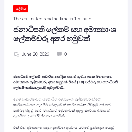
දේශීය
The estimated reading time is 1 minute
ජනාධිපති ලේකම් සහ අමාත්‍යාංශ
ලේකම්වරු අතර හමුවක්
June 20, 2026
0
ජනාධිපති ලේකම් ආචාර්ය නන්දික සනත් කුමානායක මහතා සහ
අමාත්‍යාංශ ලේකම්වරු අතර හමුවක් ඊයේ (19) පස්වරුවේ ජනාධිපති
ලේකම් කාර්යාලයේදී පැවැත්විණි.
මෙම සාකච්ඡාවට සමගාමීව අමාත්‍යාංශ ලේකම්වරුන්ගේ
කාර්යසාධනය ඇගයීම වෙනුවෙන් කාර්යසාධන ගිවිසුම් අත්සන්
තැබීමද සිදු වූ අතර, වසරකට දෙවතාවක් අදාළ කාර්යසාධනයන්
ඇගයීමටද මෙහිදී තීරණය කෙරිණි.
එක් එක් අමාත්‍යාංශ සඳහා ප්‍රාග්ධන අයවැය යටතේ ප්‍රතිපාදන යෙදවූ