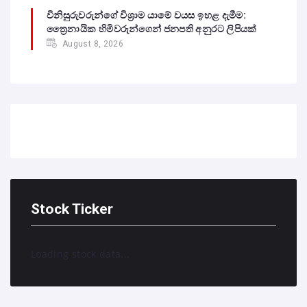
විනිසුරුවරුන්ගේ විශ්‍රාම යාමේ වයස ඉහළ දැමීම:
ත්‍රෛනායික හිමිවරුන්ගෙන් ජනපති අනුරට ලිපියක්
August 8, 2026
Stock Ticker
Loading stock data...