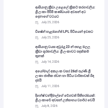
ආසියානු ක්‍රීඩා උළෙලේ ක්‍රිකට් තරගාවලිය:
ශ්‍රී ලංකා පිරිමි කණ්ඩායම අවසන් අට
දෙනාගේ වටයට
July 25, 2026
විෂේන් හැළඹගේත් LPL පිටියෙන් ඉවතට
July 25, 2026
ආසියානු වයස අවුරුදු 23 න් පහළ මලල
ක්‍රීඩා ශූරතාවලිය: ශ්‍රී ලංකාවට පදක්කම්
තුනක්
July 14, 2026
අයෝමාල් අකලංක වසර 26ක් පැරණි ශ්‍රී
ලංකා ජාතික ජවන හා පිටිය වාර්තාවක් බිඳ
දමයි
July 11, 2026
දිනේෂ් චන්දිමාල්ගේ වේගවත් පිතිහරඹයක්:
ශ්‍රී ලංකාවේ අවසන් උත්සාහය ව්‍යාර්ථ වෙයි
July 8, 2026