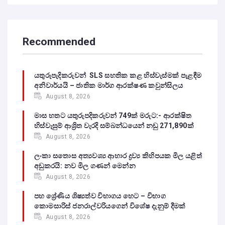
Recommended
යතුරුපැදිකරුවන් SLS සහතික කළ හිස්වැස්මක් පැළඳීම
අනිවාර්යයි – ජාතික මාර්ග ආරක්ෂණ කවුන්සිලය
August 8, 2026
මාස හතට යතුරුපදිකරුවන් 749ක් මරුට:- ආරක්ෂිත
හිස්වැසුම් ආශ්‍රිත වැරදි සම්බන්ධයෙන් නඩු 271,890ක්
August 8, 2026
ලංකා සතොස අත්‍යවශ්‍ය ආහාර ද්‍රව්‍ය කිහිපයක මිල යළිත්
අඩුකරයි: නව මිල ගණන් මෙන්න
August 8, 2026
පහ ශ්‍රේණිය ශිෂ්‍යත්ව විභාගය හෙට – විභාග
කොමසාරිස් ජනරාල්වරියගෙන් විශේෂ දැනුම් දීමක්
August 8, 2026