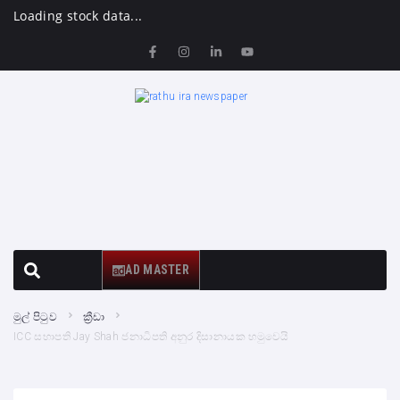
Loading stock data...
AD MASTER
මුල් පිටුව
ක්‍රීඩා
ICC සභාපති Jay Shah ජනාධිපති අනුර දිසානායක හමුවෙයි