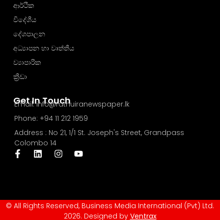
ආර්ථික
විදේශීය
දේශපාලන
අධ්‍යාපන හා වෘත්තීය
ව්‍යාපාරික
ක්‍රීඩා
Get In Touch
Email: info@rathuiranewspaper.lk
Phone: +94 11 212 1959
Address : No 21, 1/1 St. Joseph's Street, Grandpass
Colombo 14
© All Rights Reserved, Business Media International (Pvt) Ltd.
2026. Designed by
Ventrax