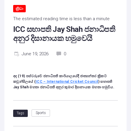
ක්‍රීඩා
The estimated reading time is less than a minute
ICC සභාපති Jay Shah ජනාධිපති
අනුර දිසානායක හමුවෙයි
June 19, 2026
0
අද (19) පස්වරුවේ ජනාධිපති කාර්යාලයේදී ජාත්‍යන්තර ක්‍රිකට්
කවුන්සිලයේ (
ICC – International Cricket Council
) සභාපති
Jay Shah මහතා ජනාධිපති අනුර කුමාර දිසානායක මහතා හමුවිය.
Sports
Tags