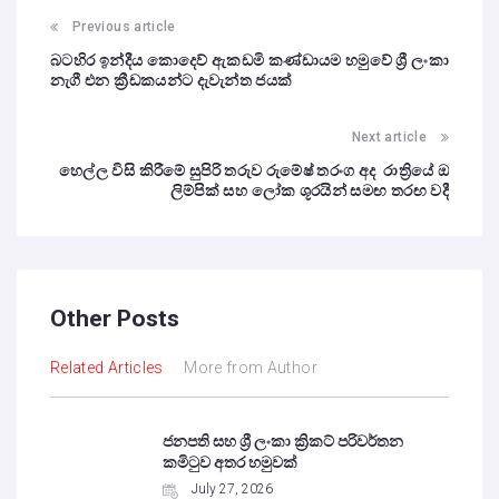
Previous article
බටහිර ඉන්දීය කොදෙව් ඇකඩමි කණ්ඩායම හමුවේ ශ්‍රී ලංකා
නැගී එන ක්‍රීඩකයන්ට දැවැන්ත ජයක්
Next article
හෙල්ල විසි කිරීමේ සුපිරි තරුව රුමේෂ් තරංග අද රාත්‍රියේ ඔ
ලිම්පික් සහ ලෝක ශූරයින් සමඟ තරඟ වදී
Other Posts
Related Articles
More from Author
ජනපති සහ ශ්‍රී ලංකා ක්‍රිකට් පරිවර්තන
කමිටුව අතර හමුවක්
July 27, 2026