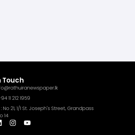
n Touch
info@rathuiranewspaper.lk
94 11 212 1959
: No 21, 1/1 St. Joseph's Street, Grandpass
o 14