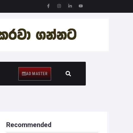
 +0.20%
GOOG 360.13 -15.22 -4.05%
AD MASTER
Recommended