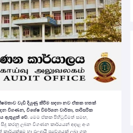
්ෂමතාව වැඩි දියුණු කිරීම සඳහා නව ඒකක හතක්
පාදන විගණන
,
විශේෂ විමර්ශන වාර්තා
,
පාරිසරික
ය ඇතුළත් වේ.
මෙම ඒකක පිහිටුවීමත් සමඟ,
ට සිදු කරනු ලබන විගණන කාර්යයන් අදාළ අංශ
 කාර්යක්ෂම හා ඵලදායී ප්‍රවේශයක් ලබා ගත