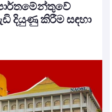
පාර්තමේන්තුවේ
ි දියුණු කිරීම සඳහා