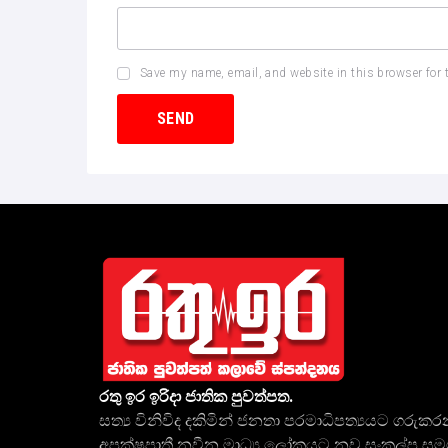
Save my name, email, and website in this browser for 
රතු ඉර ඉරිදා ජාතික පුවත්පත.
සත්‍ය විනිවිද දකිමින් ජනතා පරමාධිපත්‍යයට ගරුකර
අපක්ෂපාතී නවීන මාධ්‍ය ලෝකයට නව සංකල්ප ස