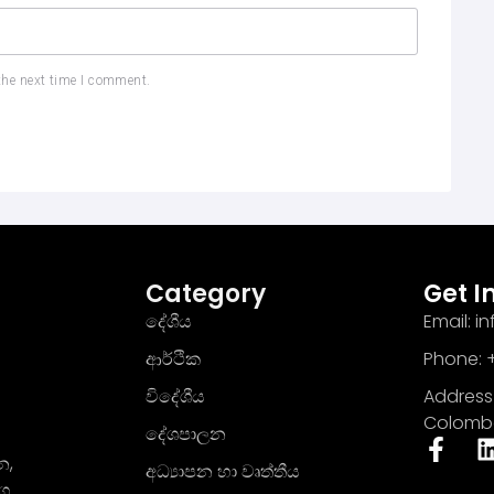
the next time I comment.
Category
Get I
දේශීය
Email: 
ආර්ථික
Phone: +
විදේශීය
Address 
Colomb
දේශපාලන
න,
අධ්‍යාපන හා වෘත්තීය
මග