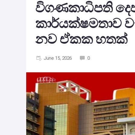
විගණකාධිපති දෙ
කාර්යක්ෂමතාව වැඩ
නව ඒකක හතක්
June 15, 2026
0