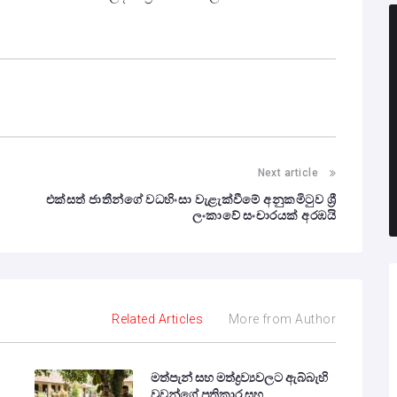
Next article
එක්සත් ජාතීන්ගේ වධහිංසා වැළැක්වීමේ අනුකමිටුව ශ්‍රී
ලංකාවේ සංචාරයක් අරඹයි
Related Articles
More from Author
මත්පැන් සහ මත්ද්‍රව්‍යවලට ඇබ්බැහි
වූවන්ගේ ප්‍රතිකාර සහ