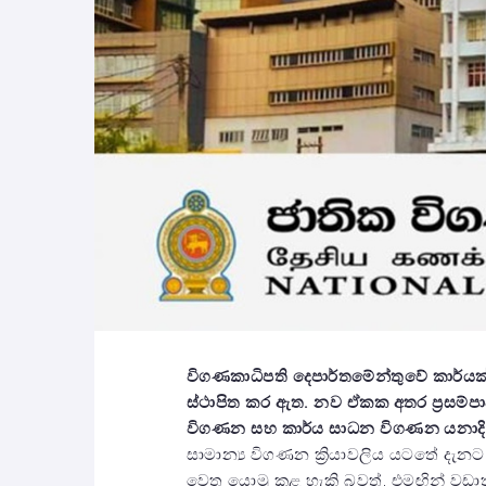
විගණකාධිපති දෙපාර්තමේන්තුවේ කාර්යක
ස්ථාපිත කර ඇත.
නව ඒකක අතර ප්‍රසම්
විගණන සහ කාර්ය සාධන විගණන යනාදි
සාමාන්‍ය විගණන ක්‍රියාවලිය යටතේ දැන
වෙත යොමු කළ හැකි බවත්, එමඟින් වඩාත්