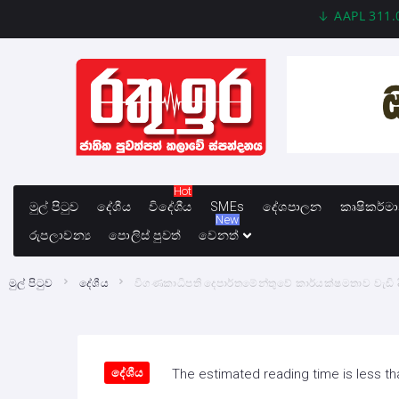
AAPL 311.00 +1
Hot
මුල් පිටුව
දේශීය
විදේශීය
SMEs
දේශපාලන
කෘෂිකර්ම
New
රුපලාවන්‍ය
පොලිස් පුවත්
වෙනත්
මුල් පිටුව
දේශීය
විගණකාධිපති දෙපාර්තමේන්තුවේ කාර්යක්ෂමතාව වැඩි 
දේශීය
The estimated reading time is less th