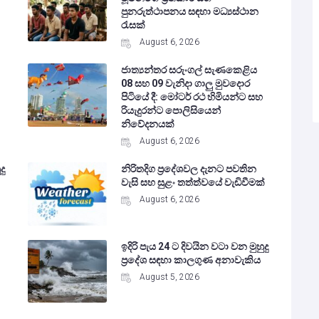
පුනරුත්ථාපනය සඳහා මධ්‍යස්ථාන
රැසක්
August 6, 2026
ජාත්‍යන්තර සරුංගල් සැණකෙළිය
08 සහ 09 වැනිදා ගාලු මුවදොර
පිටියේ දී: මෝටර් රථ හිමියන්ට සහ
රියැදුරන්ට පොලිසියෙන්
නිවේදනයක්
August 6, 2026
දු
නිරිතදිග ප්‍රදේශවල දැනට පවතින
වැසි සහ සුළං තත්ත්වයේ වැඩිවීමක්
August 6, 2026
ඉදිරි පැය 24 ට දිවයින වටා වන මුහුදු
ප්‍රදේශ සඳහා කාලගුණ අනාවැකිය
August 5, 2026