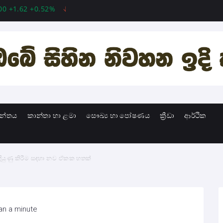
.62 +0.52%
MSFT 487.46 -5.35 -1.09%
INTC 101.06 +0.20
ාන්තය
කාන්තා හා ළමා
සෞඛ්‍ය හා පෝෂණය
ක්‍රීඩා
ආර්ථික
දියුණු කිරීම සඳහා නව ඒකක හතක්
an a minute