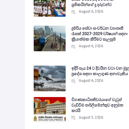
ශ්‍රමිකයින්ගේ දූ දරුවන්ට
August 6, 2026
දුම්රිය සේවා සංවර්ධන ව්‍යාපෘති
රැසක් 2027-2029 වර්ෂයන් සඳහා
ක්‍රියාත්මක කිරීමට සැලසුම්
August 6, 2026
ඉදිරි පැය 24 ට දිවයින වටා වන මුහු
ප්‍රදේශ සඳහා කාලගුණ අනාවැකිය
August 6, 2026
විගණකාධිපතිවරයාගේ වැටුප්
වැඩිවීම පාර්ලිමේන්තුව අනුමත
කරයි
August 5, 2026