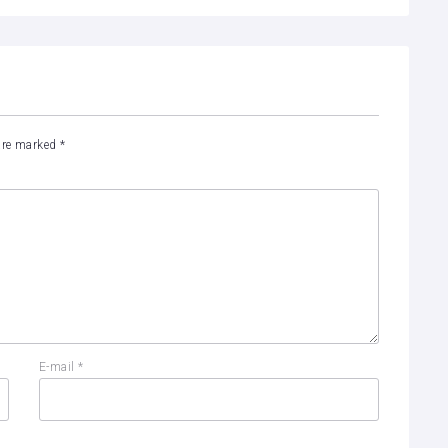
 are marked
*
E-mail
*