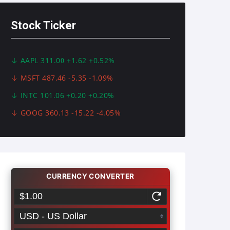
Stock Ticker
AAPL 311.00 +1.62 +0.52%
MSFT 487.46 -5.35 -1.09%
INTC 101.06 +0.20 +0.20%
GOOG 360.13 -15.22 -4.05%