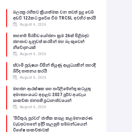
බලපත්‍ර රහිතව ක්‍රියාත්මක වන තවත් සූදු වෙබ්
අඩවි 122කට ප්‍රවේශ වීම TRCSL අවහිර කරයි
August 6, 2026
තහනම් පිරමීඩ යෝජනා ක්‍රම 26ක් පිළිබඳව
ජනතාව දැනුවත් කරමින් මහ බැංකුවෙන්
නිවේදනයක්
August 6, 2026
ස්වාමි පුරුෂයා විසින් තියුණු ආයුධයකින් පහරදී
බිරිඳ ඝාතනය කරයි
August 6, 2026
මහජන ආරක්ෂක සහ පාර්ලිමේන්තු කටයුතු
අමාත්‍යාංශයට අදාළව 2027 පූර්ව අයවැය
සාකච්ඡා ජනපති ප්‍රධානත්වයෙන්
August 6, 2026
‘පිවිතුරු පුරවර’ ජාතික කසළ කළමනාකරණ
වැඩසටහනේ ඉදිරි සැලසුම් සම්බන්ධයෙන්
විශේෂ සාකච්ඡාවක්