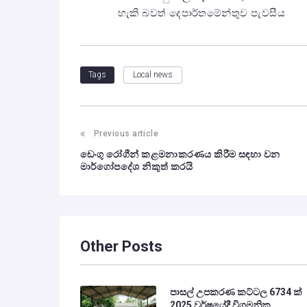
හැකි බවත් දෙපාර්තමේන්තුව පැවසීය
Local news
Tags
Previous article
ඩෙංගු රෝගීන් කළමනාකරණය කිරීම සඳහා වන
මාර්ගෝපදේශ නිකුත් කරයි
Other Posts
පාසල් උපකරණ කට්ටල 6734 ක්
2025 වර්ෂයේදී විගමනික