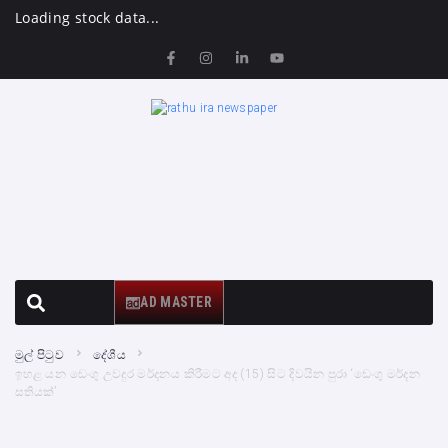
Loading stock data...
AD MASTER
මුල් පිටුව
දේශීය
ඉහළ යන ඩෙංගු උවදුර මර්දනය කිරීමට අද (15) සිට දිවයින පුරා ‘ඩෙංගු මර්දන
සතියක්’