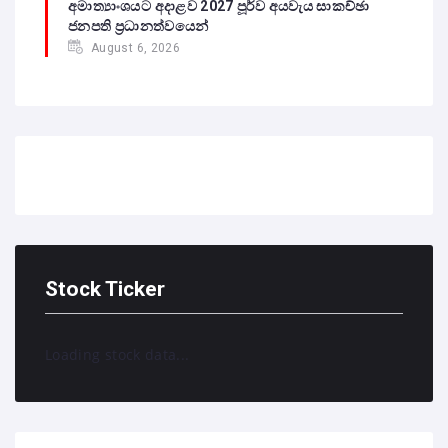
අමාත්‍යාංශයට අදාළව 2027 පූර්ව අයවැය සාකච්ඡා
ජනපති ප්‍රධානත්වයෙන්
August 6, 2026
Stock Ticker
Loading stock data...