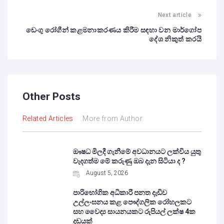
Next article
ඩෙංගු රෝගීන් කළමනාකරණය කිරීම සඳහා වන මාර්ගෝප
දේශ නිකුත් කරයි
Other Posts
Related Articles
More from Author
ඖෂධ මිලදී ගැනීමේ අවධානයට ලක්විය යුතු
වැදගත්ම මේ කරුණු ඔබ දැන සිටියා ද ?
August 5, 2026
පාරිභෝගික අධිකාරී පනත දැඩිව
උල්ලංඝනය කළ පෞද්ගලික රෝහලකට
සහ වෛද්‍ය සායනයකට රුපියල් ලක්ෂ 4ක
දඩයක්