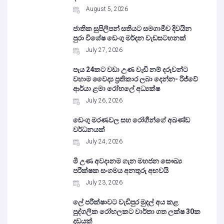
August 5, 2026
ජාතික සුපිලිපන් සතියට සමගාමීව දිවයින
පුරා විශේෂ ඩෙංගු මර්දන වැඩසටහනක්
July 27, 2026
පැය 24කට වඩා උණ වැඩි නම් දරුවන්ට
වහාම වෛද්‍ය ප්‍රතිකාර ලබා දෙන්න- රිජ්වේ
ආර්යා ළමා රෝහලේ අධ්‍යක්ෂ
July 26, 2026
ඩෙංගු මරණවල සහ රෝගීන්ගේ අඛණ්ඩ
වර්ධනයක්
July 24, 2026
මී උණ අවදානම ගැන මහජන සෞඛ්‍ය
පරීක්ෂක සංගමය අනතුරු අඟවයි
July 23, 2026
ලේ පරීක්ෂාවට වැඩිපුර මුදල් අය කළ
පුද්ගලික රෝහලකට වාර්තා ගත ලක්ෂ 30ක
දඩයක්