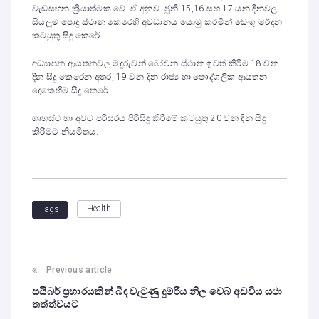
වැඩසහන ක්‍රියාත්මක වේ. ඒ අනුව ජූනි 15,16 සහ 17 යන දිනවල
සියලුම පොදු ස්ථාන කෙරෙහි අවධානය යොමු කරමින් ඩෙංගු මර්දන
කටයුතු සිදු කෙරේ.
අධ්‍යාපන ආයතනවල මදුරුවන් බෝවන ස්ථාන ඉවත් කිරීම 18 වන
දින සිදු කෙරෙන අතර, 19 වන දින රාජ්‍ය හා පෞද්ගලික ආයතන
දෙකෙහිම සිදු කෙරේ.
ගෘහස්ථ හා අවට පරිසරය පිරිසිදු කිරීමේ කටයුතු 20 වන දින සිදු
කිරීමට නියමිතය.
Health
Tags
Previous article
සයිබර් ප්‍රහාරයකින් බිඳ වැටුණු දුම්රිය නිල වෙබ් අඩවිය යථා
තත්ත්වයට