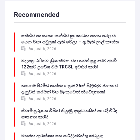
Recommended
සත්ත්ව පනත සහ සත්ත්ව සුභසාධන පනත පටලවා
ගෙන මහා අවුලක් ඇති වෙලා – ඇමැති ලාල් කාන්ත
August 6, 2026
බලපත්‍ර රහිතව ක්‍රියාත්මක වන තවත් සූදු වෙබ් අඩවි
122කට ප්‍රවේශ වීම TRCSL අවහිර කරයි
August 6, 2026
තහනම් පිරමීඩ යෝජනා ක්‍රම 26ක් පිළිබඳව ජනතාව
දැනුවත් කරමින් මහ බැංකුවෙන් නිවේදනයක්
August 6, 2026
ස්වාමි පුරුෂයා විසින් තියුණු ආයුධයකින් පහරදී බිරිඳ
ඝාතනය කරයි
August 6, 2026
මහජන ආරක්ෂක සහ පාර්ලිමේන්තු කටයුතු