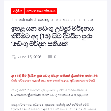
දේශීය
සෞඛ්‍ය හා පෝෂණය
The estimated reading time is less than a minute
ඉහළ යන ඩෙංගු උවදුර මර්දනය
කිරීමට අද (15) සිට දිවයින පුරා
‘ඩෙංගු මර්දන සතියක්’
June 15, 2026
0
අද (15) සිට දිවයින පුරා ඩෙංගු මර්දන සතියක් ක්‍රියාත්මක කරන බව
රාජ්‍ය පරිපාලන, පළාත් සභා සහ පළාත් පාලන අමාත්‍යාංශය පවසයි.
ඩෙංගු රෝගීන් සංඛ්‍යාව ඉහළ යාමට ප්‍රතිචාර වශයෙන් මෙම
වැඩසටහන ක්‍රියාත්මක කරන බව ද අමාත්‍යාංශය පැවසුවේය.
පොදු ස්ථාන සහ අධ්‍යාපන ආයතන කේන්ද්‍ර කර ගනිමින් මෙම
ව්‍යාපාරය දියත් කෙරෙන අතර එය මේ මස 20 වන දින දක්වා මෙම