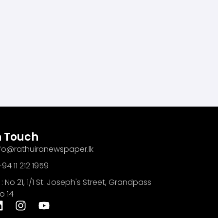
n Touch
info@rathuiranewspaper.lk
94 11 212 1959
: No 21, 1/1 St. Joseph's Street, Grandpass
o 14