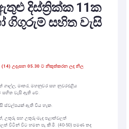
ළු දිස්ත්‍රික්ක 11ක
ෝ ගිගුරුම් සහිත වැසි
 අද (14) උදෑසන 05.30 ට නිකුත්කරන ලද නිල
් ගාල්ල, මාතර, මහනුවර සහ නුවරඑළිය
ුම් සහිත වැසි ඇති වේ.
ැසි ස්වල්පයක් ඇති විය හැක.
ත්, උතුරු සහ උතුරු-මැද පළාත්වලත්
වලත් විටින් විට හමන පැ.කි.මී. (40-50) පමණ තද