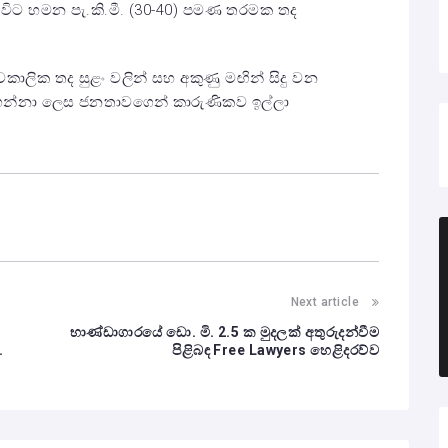
න් විට හමන පැ.කි.මී. (30-40) පමණ තරමක තද
වකාලික තද සුළං වලින් සහ අකුණු මඟින් සිදු වන
 ගන්නා ලෙස ජනතාවගෙන් කාරුණිකව ඉල්ලා
Next article
භාණ්ඩාගාරයේ ඩො. මි. 2.5 ක මුදලක් අතුරුදන්වීම
.
පිළිබඳ Free Lawyers හෙළිදරව්ව