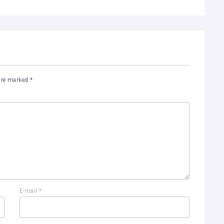
 are marked
*
E-mail
*