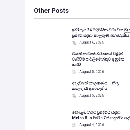
Other Posts
ඉදිරි පැය 24 ට දිවයින වටා වන මුහු
ප්‍රදේශ සඳහා කාලගුණ අනාවැකිය
August 6, 2026
විගණකාධිපතිවරයාගේ වැටුප්
වැඩිවීම පාර්ලිමේන්තුව අනුමත
කරයි
August 5, 2026
අද දවසේ කාලගුණය – නිල
කාලගුණ අනාවැකිය
August 5, 2026
කොළඹ නගර ප්‍රදේශය සඳහා
Metro Bus මාර්ග 7ක් හඳුන්වා දෙය
August 4, 2026