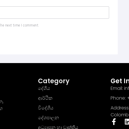
the next time I comment.
Category
Get I
දේශීය
Email: 
ආර්ථික
Phone: +
න,
විදේශීය
Address 
මග
Colomb
දේශපාලන
අධ්‍යාපන හා වෘත්තීය