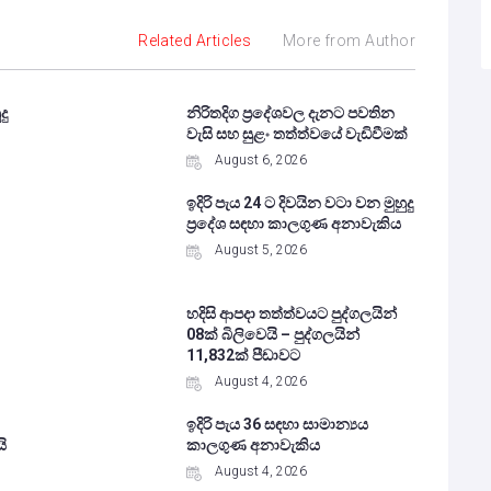
Related Articles
More from Author
දු
නිරිතදිග ප්‍රදේශවල දැනට පවතින
වැසි සහ සුළං තත්ත්වයේ වැඩිවීමක්
August 6, 2026
ඉදිරි පැය 24 ට දිවයින වටා වන මුහුදු
ප්‍රදේශ සඳහා කාලගුණ අනාවැකිය
August 5, 2026
හදිසි ආපදා තත්ත්වයට පුද්ගලයින්
08ක් බිලිවෙයි – පුද්ගලයින්
11,832ක් පීඩාවට
August 4, 2026
ඉදිරි පැය 36 සඳහා සාමාන්‍යය
ි
කාලගුණ අනාවැකිය
August 4, 2026