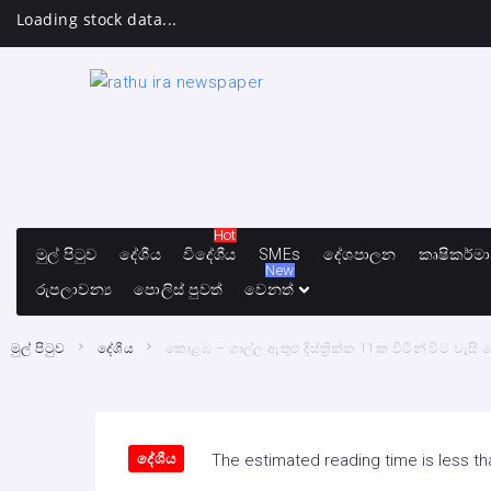
Loading stock data...
Hot
මුල් පිටුව
දේශීය
විදේශීය
SMEs
දේශපාලන
කෘෂිකර්ම
New
රුපලාවන්‍ය
පොලිස් පුවත්
වෙනත්
මුල් පිටුව
දේශීය
කොළඹ – ගාල්ල ඇතුළු දිස්ත්‍රික්ක 11ක විටින් විට වැසි 
දේශීය
The estimated reading time is less th