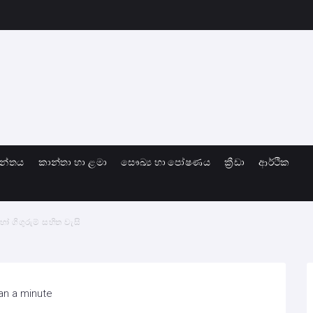
ාන්තය
කාන්තා හා ළමා
සෞඛ්‍ය හා පෝෂණය
ක්‍රීඩා
ආර්ථික
හෝ ගිගුරුම් සහිත වැසි
an a minute