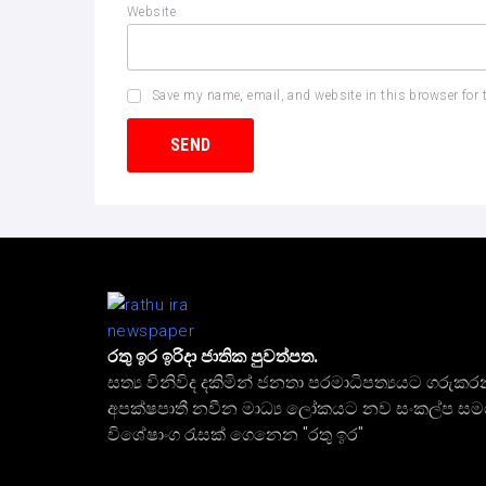
Website
Save my name, email, and website in this browser for 
රතු ඉර ඉරිදා ජාතික පුවත්පත.
සත්‍ය විනිවිද දකිමින් ජනතා පරමාධිපත්‍යයට ගරුකර
අපක්ෂපාතී නවීන මාධ්‍ය ලෝකයට නව සංකල්ප ස
විශේෂාංග රැසක් ගෙනෙන "රතු ඉර"