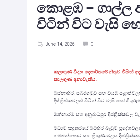
කොළඹ – ගාල්ල ඇතු
විටින් විට වැසි හ
June 14, 2026
0
කලාගුණ විද්‍යා දෙපාර්තමේන්තුව විසින්
කාලගුණ අනාවැකිය.
බස්නාහිර, සබරගමුව සහ වයඹ පළාත්වලත
දිස්ත්‍රික්කවලත් විටින් විට වැසි හෝ ගිගුර
මන්නාරම සහ අනුරාධපුර දිස්ත්‍රික්කවල ව
මධ්‍යම කඳුකරයේ බටහිර බෑවුම් ප්‍රදේශවල
හම්බන්තොට සහ ත්‍රිකුණාමලය දිස්ත්‍රික්ක