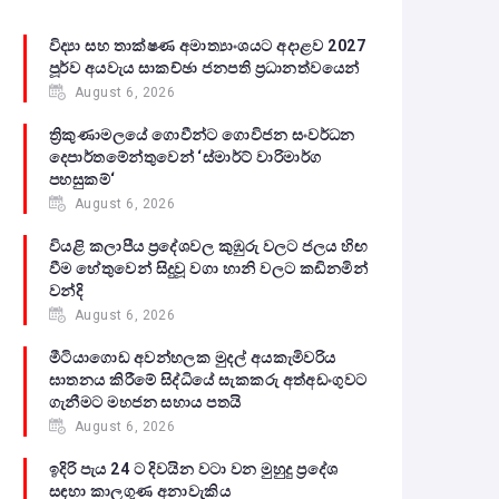
විද්‍යා සහ තාක්ෂණ අමාත්‍යාංශයට අදාළව 2027
පූර්ව අයවැය සාකච්ඡා ජනපති ප්‍රධානත්වයෙන්
August 6, 2026
ත්‍රිකුණාමලයේ ගොවීන්ට ගොවිජන සංවර්ධන
දෙපාර්තමේන්තුවෙන් ‘ස්මාර්ට් වාරිමාර්ග
පහසුකම්‘
August 6, 2026
වියළි කලාපීය ප්‍රදේශවල කුඹුරු වලට ජලය හිඟ
වීම හේතුවෙන් සිදුවූ වගා හානි වලට කඩිනමින්
වන්දි
August 6, 2026
මීටියාගොඩ අවන්හලක මුදල් අයකැමිවරිය
ඝාතනය කිරීමේ සිද්ධියේ සැකකරු අත්අඩංගුවට
ගැනීමට මහජන සහාය පතයි
August 6, 2026
ඉදිරි පැය 24 ට දිවයින වටා වන මුහුදු ප්‍රදේශ
සඳහා කාලගුණ අනාවැකිය