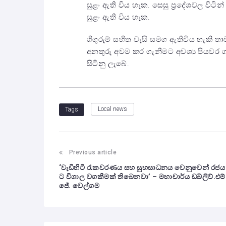
සුළං ඇති විය හැක. සෙසු ප්‍රදේශවල විටි
සුළං ඇති විය හැක.
ගිගුරුම් සහිත වැසි සමග ඇතිවිය හැකි තා
අනතුරු අවම කර ගැනීමට අවශ්‍ය පියවර
සිටිනු ලැබේ.
Local news
Tags
Previous article
‘වැඩිහිටි රැකවරණය සහ සුභසාධනය වෙනුවෙන් රජය
ට විශාල වගකීමක් තිබෙනවා’ – මහාචාර්ය ඩබ්ලිව්.එම්
ජේ. වෙල්ගම