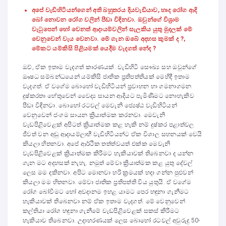
අපේ වැඩිහිටියන්ගෙන් අති බහුතරය දියවැඩියාව, හෘද රෝග ආදි
බෝ නොවන රෝග වලින් පීඩා වි
ඳ
ිනවා. ඔවුන්ගේ විශ්‍රාම
වැටුපෙන් හෝ වෙනත් ආදායම්වලින් සැලකිය යුතු මුදලක් මේ
වෙනුවෙන් වැය වෙනවා. මේ ගැන ඔබේ අදහස කුමක් ද ?,
මේකට යම්කිසි පිළියමක් යෙදීම වැදගත් නේද ?
ඔව්, ඒක ඉතාම වැදගත් කාරණයක්. වැඩිහිටි සෞඛ්‍ය සහ ඔවුන්ගේ
ඖෂධ සම්බන්ධයෙන් යම්කිසි ජාතික ප්‍රතිපත්තියක් මෙහිදී ඉතාම
වැදගත්. ඒ වගේම බොහෝ වැඩිහිටියන් ප්‍රවාහන හා ගමනාගමන
දුෂ්කරතා හේතුවෙන් වෛද්‍ය සායන ආදියට පැමිණීමට නොහැකිව
පීඩා විඳිනවා. බොහෝ රටවල් මෙවැනි ජ්‍යෙෂ්ඨ වැඩිහිටියන්
වෙනුවෙන් ජංගම සායන ක්‍රියාත්මක කරනවා. මෙවැනි
වැඩපිළිවෙළක් අපිටත් ක්‍රියාත්මක කළ හැකි නම් දුෂ්කර පළාත්වල
ජීවත් වන අඩු ආදායම්ලාභී වැඩිහිටියන්ට ඒක විශාල සහනයක් වෙයි
කියලා හිතනවා. අපේ ආර්ථික තත්ත්වයත් එක්ක මෙවැනි
වැඩපිළිවෙළක් ක්‍රියාත්මක කිරීමට හැකියාවක් තිබෙනවා ද යන්න
ගැන මට අදහසක් නැහැ. නමුත් මේවා ක්‍රියාත්මක කළ යුතු දේවල්
ලෙස මම දකිනවා. අපිට මොනවා හරි ක්‍රමයක් හදා ගන්න පුළුවන්
කියලා මම හිතනවා. මේවා ජාතික ප්‍රතිපත්ති විය යුතුයි. ඒ වගේම
රෝග බෝවීමට හෝ අවදානම ඉහළ යාමට පෙර හඳුනා ගැනීමට
හැකියාවක් තිබෙනවා නම් ඒක ඉතාම වැදගත්. මේ වෙනුවෙන්
කල්තියා රෝග හඳුනා ගැනීමේ වැඩපිළිවෙළක් සකස් කිරීමට
හැකියාව තිබෙනවා. උදාහරණයක් ලෙස බොහෝ රටවල් අවුරුදු 50-