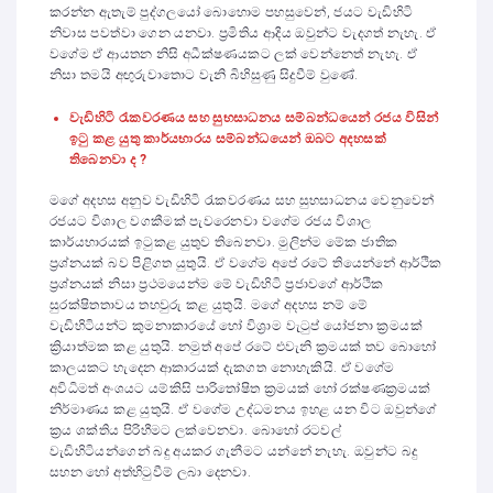
කරන්න ඇතැම් පුද්ගලයෝ බොහොම පහසුවෙන්, ජයට වැඩිහිටි
නිවාස පවත්වා ගෙන යනවා. ප්‍රමිතිය ආදිය ඔවුන්ට වැදගත් නැහැ. ඒ
වගේම ඒ ආයතන නිසි අධීක්ෂණයකට ලක් වෙන්නෙත් නැහැ. ඒ
නිසා තමයි අඟුරුවාතොට වැනි බිහිසුණු සිදුවීම් වුණේ.
වැඩිහිටි රැකවරණය සහ සුභසාධනය සම්බන්ධයෙන් රජය විසින්
ඉටු කළ යුතු කාර්යභාරය සම්බන්ධයෙන් ඔබට අදහසක්
තිබෙනවා ද ?
මගේ අදහස අනුව වැඩිහිටි රැකවරණය සහ සුභසාධනය වෙනුවෙන්
රජයට විශාල වගකීමක් පැවරෙනවා වගේම රජය විශාල
කාර්යභාරයක් ඉටුකළ යුතුව තිබෙනවා. මුලින්ම මේක ජාතික
ප්‍රශ්නයක් බව පිළිගත යුතුයි. ඒ වගේම අපේ රටේ තියෙන්නේ ආර්ථික
ප්‍රශ්නයක් නිසා ප්‍රථමයෙන්ම මේ වැඩිහිටි ප්‍රජාවගේ ආර්ථික
සුරක්ෂිතතාවය තහවුරු කළ යුතුයි. මගේ අදහස නම් මේ
වැඩිහිටියන්ට කුමනාකාරයේ හෝ විශ්‍රාම වැටුප් යෝජනා ක්‍රමයක්
ක්‍රියාත්මක කළ යුතුයි. නමුත් අපේ රටේ එවැනි ක්‍රමයක් තව බොහෝ
කාලයකට හැදෙන ආකාරයක් දැකගත නොහැකියි. ඒ වගේම
අවිධිමත් අංශයට යම්කිසි පාරිතෝෂිත ක්‍රමයක් හෝ රක්ෂණක්‍රමයක්
නිර්මාණය කළ යුතුයි. ඒ වගේම උද්ධමනය ඉහළ යන විට ඔවුන්ගේ
ක්‍රය ශක්තිය පිරිහීමට ලක්වෙනවා. බොහෝ රටවල්
වැඩිහිටියන්ගෙන් බදු අයකර ගැනීමට යන්නේ නැහැ. ඔවුන්ට බදු
සහන හෝ අත්හිටුවීම් ලබා දෙනවා.