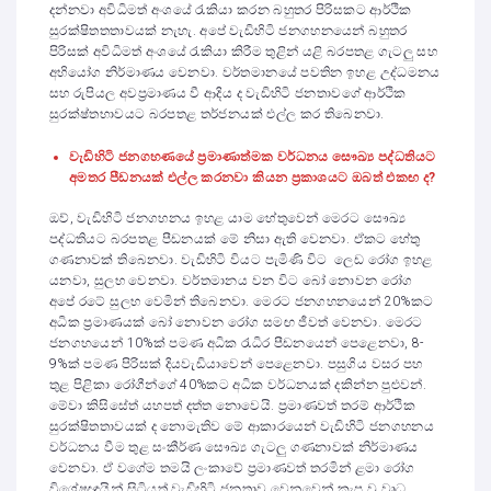
දන්නවා අවිධිමත් අංශයේ රැකියා කරන බහුතර පිරිසකට ආර්ථික
සුරක්ෂිතතතාවයක් නැහැ. අපේ වැඩිහිටි ජනගහනයෙන් බහුතර
පිරිසක් අවිධිමත් අංශයේ රැකියා කිරීම තුළින් යළි බරපතළ ගැටලු සහ
අභියෝග නිර්මාණය වෙනවා. වර්තමානයේ පවතින ඉහළ උද්ධමනය
සහ රුපියල අවප්‍රමාණය වී ආදිය ද වැඩිහිටි ජනතාවගේ ආර්ථික
සුරක්ෂ්තභාවයට බරපතළ තර්ජනයක් එල්ල කර තිබෙනවා.
වැඩිහිටි ජනගහණයේ ප්‍රමාණාත්මක වර්ධනය සෞඛ්‍ය පද්ධතියට
අමතර පීඩනයක් එල්ල කරනවා කියන ප්‍රකාශයට ඔබත් එක
ඟ
ද?
ඔව්, වැඩිහිටි ජනගහනය ඉහළ යාම හේතුවෙන් මෙරට සෞඛ්‍ය
පද්ධතියට බරපතළ පීඩනයක් මේ නිසා ඇති වෙනවා. ඒකට හේතු
ගණනාවක් තිබෙනවා. වැඩිහිටි වියට පැමිණි විට ලෙඩ රෝග ඉහළ
යනවා, සුලභ වෙනවා. වර්තමානය වන විට බෝ නොවන රෝග
අපේ රටේ සුලභ වෙමින් තිබෙනවා. මෙරට ජනගහනයෙන් 20%කට
අධික ප්‍රමාණයක් බෝ නොවන රෝග සමඟ ජීවත් වෙනවා. මෙරට
ජනගහයෙන් 10%ක් පමණ අධික රැධිර පීඩනයෙන් පෙළෙනවා, 8-
9%ක් පමණ පිරිසක් දියවැඩියාවෙන් පෙළෙනවා. පසුගිය වසර පහ
තුළ පිළිකා රෝගීන්ගේ 40%කට අධික වර්ධනයක් දකින්න පුළුවන්.
මේවා කිසිසේත් යහපත් දත්ත නොවෙයි. ප්‍රමාණවත් තරම් ආර්ථික
සුරක්ෂිතතාවයක් ද නොමැතිව මේ ආකාරයෙන් වැඩිහිටි ජනගහනය
වර්ධනය වීම තුළ සංකීර්ණ සෞඛ්‍ය ගැටලු ගණනාවක් නිර්මාණය
වෙනවා. ඒ වගේම තමයි ලංකාවේ ප්‍රමාණවත් තරමින් ළමා රෝග
විශේෂඥයින් සිටියත් වැඩිහිටි ජනතාව වෙනුවෙන් කැප වූ වෘධ