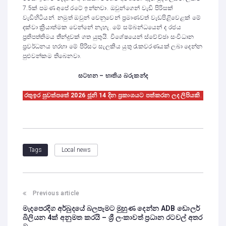
7.5ක් පමණ අපේ රටේ ඉන්නවා. ඔවුන්ගෙන් වැඩි පිරිසක්
වැඩිහිටියන්. නමුත් ඔවුන් වෙනුවෙන් ප්‍රමාණවත් වැඩපිළිවෙළක් මේ
දක්වා ක්‍රියාත්මක වෙන්නේ නැහැ. මේ සම්බන්ධයෙන් ද රජය
ප්‍රතිපත්තිමය තීන්දුවක් ගත යුතුයි. විශේෂයෙන් ස්වේච්ඡා සංවිධාන
ප්‍රවර්ධනය හරහා මේ පිරිසට සැලකිය යුතු රැකවරණයක් ලබා දෙන්න
පුළුවන්කම තිබෙනවා.
සටහන – භාතිය බරුකන්ද
රතුඉර පුවත්පතේ 2026 ජූනි 14 දින ප්‍රකාශයට පත්කරන ලද ලිපියකි
.
Local news
Tags
Previous article
මැදපෙරදිග අර්බුදයේ බලපෑමට මුහුණ දෙන්න ADB ඩොලර්
බිලියන 4ක් අනුමත කරයි – ශ්‍රී ලංකාවත් ප්‍රධාන රටවල් අතර