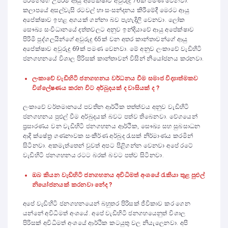
පිරිමින්ගේ උපරිම ආයු අපේක්ෂාව අවුරුදු 76ක් පමණ වෙනවා.
කලාපයේ අසල්වැසි රටවල් හා සංසන්දනය කිරීමේදී මෙරට ආයු
අපේක්ෂාව ඉහළ අගයක් ගන්නා බව පැහැදිලි වෙනවා. ලෝක
සෞඛ්‍ය සංවිධානයේ දත්තවලට අනුව ඉන්දියාවේ ආයු අපේක්ෂාව
පිරිමි පුද්ගලයින්ගේ අවුරුදු 65ක් වන අතර කාන්තාවන්ගේ ආයු
අපේක්ෂාව අවුරුදු 69ක් පමණ වෙනවා. මේ අනුව ලංකාවේ වැඩිහිටි
ජනගහනයේ විශාල පිරිසක් කාන්තාවන් විසින් නියෝජනය කරනවා.
ලංකාවේ වැඩිහිටි ජනගහනය වර්ධනය වීම සමාජ විද්‍යාත්මකව
විශ්ලේෂණය කරන විට අර්බුදයක් ද වාසියක් ද ?
ලංකාවේ වර්තමානයේ පවතින ආර්ථික තත්ත්වය අනුව වැඩිහිටි
ජනගහනය පුළුල් වීම අර්බුදයක් බවට පත්ව තිබෙනවා. වේගයෙන්
ප්‍රසාරණය වන වැඩිහිටි ජනගහනය ආර්ථික, සෞඛ්‍ය සහ සුබසාධන
ආදි ක්ෂේත්‍ර ගණනාවක සංකීර්ණ අර්බුද රැසක් නිර්මාණය කරමින්
සිටිනවා. අකමැත්තෙන් වුවත් අපට පිළිගන්න වෙනවා අපේ රටේ
වැඩිහිටි ජනගහනය රටට බරක් බවට පත්ව සිටිනවා.
ඔබ කියන වැඩිහිටි ජනගහනය අවිධිමත් අංශයේ රැකියා තුළ පුළුල්
නියෝජනයක් කරනවා නේද ?
අපේ වැඩිහිටි ජනගහනයෙන් බහුතර පිරිසක් ජීවිකාව කර ගෙන
යන්නේ අවිධිමත් අංශයේ. අපේ වැඩිහිටි ජනගහයෙනුත් විශාල
පිරිසක් අවිධිමත් අංශයේ ආර්ථික කටයුතු වල නියැලෙනවා. අපි