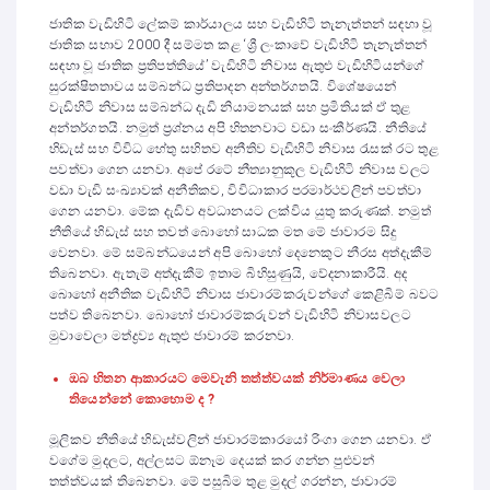
ජාතික වැඩිහිටි ලේකම් කාර්යාලය සහ වැඩිහිටි තැනැත්තන් සඳහා වූ
ජාතික සභාව 2000 දී සම්මත කළ ‘ශ්‍රී ලංකාවේ වැඩිහිටි තැනැත්තන්
සඳහා වූ ජාතික ප්‍රතිපත්තියේ’ වැඩිහිටි නිවාස ඇතුළු වැඩිහිටියන්ගේ
සුරක්ෂිතතාවය සම්බන්ධ ප්‍රතිපාදන අන්තර්ගතයි. විශේෂයෙන්
වැඩිහිටි නිවාස සම්බන්ධ දැඩි නියාමනයක් සහ ප්‍රමිතියක් ඒ තුළ
අන්තර්ගතයි. නමුත් ප්‍රශ්නය අපි හිතනවාට වඩා සංකීර්ණයි. නීතියේ
හිඩැස් සහ විවිධ හේතු සහිතව අනීතිව වැඩිහිටි නිවාස රැසක් රට තුළ
පවත්වා ගෙන යනවා. අපේ රටේ නීත්‍යානුකූල වැඩිහිටි නිවාස වලට
වඩා වැඩි සංඛ්‍යාවක් අනීතිකව, විවිධාකාර පරමාර්ථවලින් පවත්වා
ගෙන යනවා. මේක දැඩිව අවධානයට ලක්විය යුතු කරුණක්. නමුත්
නීතියේ හිඩැස් සහ තවත් බොහෝ සාධක මත මේ ජාවාරම සිදු
වෙනවා. මේ සම්බන්ධයෙන් අපි බොහෝ දෙනෙකුට නීරස අත්දැකීම්
තිබෙනවා. ඇතැම් අත්දැකීම් ඉතාම බිහිසුණුයි, වේදනාකාරීයි. අද
බොහෝ අනීතික වැඩිහිටි නිවාස ජාවාරම්කරුවන්ගේ කෙළිබිම් බවට
පත්ව තිබෙනවා. බොහෝ ජාවාරම්කරුවන් වැඩිහිටි නිවාසවලට
මුවාවෙලා මත්ද්‍රව්‍ය ඇතුළු ජාවාරම් කරනවා.
ඔබ හිතන ආකාරයට මෙවැනි තත්ත්වයක් නිර්මාණය වෙලා
තියෙන්නේ කොහොම ද ?
මූලිකව නීතියේ හිඩැස්වලින් ජාවාරම්කාරයෝ රිංගා ගෙන යනවා. ඒ
වගේම මුදලට, අල්ලසට ඕනෑම දෙයක් කර ගන්න පුළුවන්
තත්ත්වයක් තිබෙනවා. මේ පසුබිම තුළ මුදල් ගරන්න, ජාවාරම්