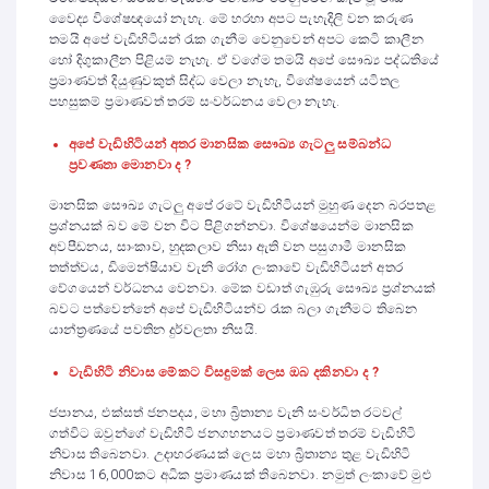
වෛද්‍ය විශේෂඥයෝ නැහැ. මේ හරහා අපට පැහැදිලි වන කරුණ
තමයි අපේ වැඩිහිටියන් රැක ගැනීම වෙනුවෙන් අපට කෙටි කාලීන
හෝ දිගුකාලීන පිළියම් නැහැ. ඒ වගේම තමයි අපේ සෞඛ්‍ය පද්ධතියේ
ප්‍රමාණවත් දියුණුවකුත් සිද්ධ වෙලා නැහැ, විශේෂයෙන් යටිතල
පහසුකම් ප්‍රමාණවත් තරම් සංවර්ධනය වෙලා නැහැ.
අපේ වැඩිහිටියන් අතර මානසික සෞඛ්‍ය ගැටලු සම්බන්ධ
ප්‍රවණතා මොනවා ද ?
මානසික සෞඛ්‍ය ගැටලු අපේ රටේ වැඩිහිටියන් මුහුණ දෙන බරපතළ
ප්‍රශ්නයක් බව මේ වන විට පිළිගන්නවා. විශේෂයෙන්ම මානසික
අවපීඩනය, සාංකාව, හුදකලාව නිසා ඇති වන පසුගාමී මානසික
තත්ත්වය, ඩිමෙන්ෂියාව වැනි රෝග ලංකාවේ වැඩිහිටියන් අතර
වේගයෙන් වර්ධනය වෙනවා. මේක වඩාත් ගැඹුරු සෞඛ්‍ය ප්‍රශ්නයක්
බවට පත්වෙන්නේ අපේ වැඩිහිටියන්ව රැක බලා ගැනීමට තිබෙන
යාන්ත්‍රණයේ පවතින දුර්වලතා නිසයි.
වැඩිහිටි නිවාස මේකට විස
ඳ
ුමක් ලෙස ඔබ දකිනවා ද ?
ජපානය, එක්සත් ජනපදය, මහා බ්‍රිතාන්‍ය වැනි සංවර්ධිත රටවල්
ගත්විට ඔවුන්ගේ වැඩිහිටි ජනගහනයට ප්‍රමාණවත් තරම් වැඩිහිටි
නිවාස තිබෙනවා. උදාහරණයක් ලෙස මහා බ්‍රිතාන්‍ය තුළ වැඩිහිටි
නිවාස 16,000කට අධික ප්‍රමාණයක් තිබෙනවා. නමුත් ලංකාවේ මුළු