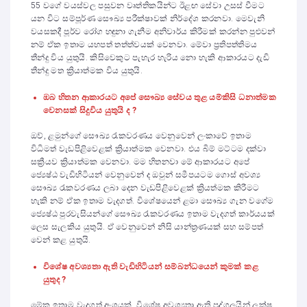
55 වගේ වයස්වල පසුවන වෘත්තිකයින්ට ඊළඟ සේවා උසස් වීමට
යන විට සම්පූර්ණ සෞඛ්‍ය පරීක්ෂාවක් නිර්දේශ කරනවා. මෙවැනි
වයසකදී පූර්ව රෝග හඳුනා ගැනීම අනිවාර්ය කිරීමක් කරන්න පුළුවන්
නම් ඒක ඉතාම යහපත් තත්ත්වයක් වෙනවා. මේවා ප්‍රතිපත්තිමය
තීන්දු විය යුතුයි. කිසිවෙකුට පැහැර හැරිය නො හැකි ආකාරයට දැඩි
තීන්දු මත ක්‍රියාත්මක විය යුතුයි.
ඔබ හිතන ආකාරයට අපේ සෞඛ්‍ය සේවය තුළ යම්කිසි ධනාත්මක
වෙනසක් සිදුවිය යුතුයි ද ?
ඔව්, ළමුන්ගේ සෞඛ්‍ය රැකවරණය වෙනුවෙන් ලංකාවේ ඉතාම
විධිමත් වැඩපිළිවෙළක් ක්‍රියාත්මක වෙනවා. එය බිම් මට්ටම දක්වා
සක්‍රීයව ක්‍රියාත්මක වෙනවා. මම හිතනවා මේ ආකාරයට අපේ
ජ්‍යෙෂ්ඨ වැඩිහිටියන් වෙනුවෙන් ද ඔවුන් සමීපයටම ගොස් අවශ්‍ය
සෞඛ්‍ය රැකවරණය ලබා දෙන වැඩපිළිවෙළක් ක්‍රියත්මක කිරීමට
හැකි නම් ඒක ඉතාම වැදගත්. විශේෂයෙන් ළමා සෞඛ්‍ය ගැන වගේම
ජ්‍යෙෂ්ඨ පුරවැසියන්ගේ සෞඛ්‍ය රැකවරණය ඉතාම වැදගත් කාර්යයක්
ලෙස සැලකිය යුතුයි. ඒ වෙනුවෙන් නිසි යාන්ත්‍රණයක් සහ සම්පත්
වෙන් කළ යුතුයි.
විශේෂ අවශ්‍යතා ඇති වැඩිහිටියන් සම්බන්ධයෙන් කුමක් කළ
යුතුද ?
මේක ඉතාම වැදගත් අංශයක්. විශේෂ අවශ්‍යතා ඇති පුද්ගලයින් ලක්ෂ