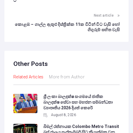
ට
Next article
කොළඹ – ගාල්ල ඇතුළු දිස්ත්‍රික්ක 11ක විටින් විට වැසි හෝ
ගිගුරුම් සහිත වැසි
Other Posts
Related Articles
More from Author
ශ්‍රී ලංකා බාලදක්ෂ සංගමයේ ජාතික
බාලදක්ෂ සේවා සහ මහජන සම්බන්ධතා
ව්‍යාපෘතිය 2026 දියත් කෙරේ
August 8, 2026
බිමල් රත්නායක Colombo Metro Transit
බස් ජාලය සැප්තැම්බර් සිට ක්‍රියාත්මක වන