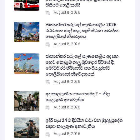
සිතියම හෙළි කරයි
August 8, 2026
ජාත්‍යන්තර සරුංගල් සැණකෙළිය 2026:
රථවාහන ගාල් කළ හැකි ස්ථාන මෙන්න:
පොලිසියේ නිවේදනය
August 8, 2026
ජාත්‍යන්තර සරුංගල් සැණකෙළිය අද සහ
හෙට කොළඹ ගාලු මුවදොර පිටියේ දී:
මෝටර් රථ හිමියන්ට සහ රියැදුරන්ට
පොලිසියෙන් නිවේදනයක්
August 8, 2026
අද කාලගුණය කොහොමද ? – නිල
කාලගුණ අනාවැකිය
August 8, 2026
ඉදිරි පැය 24 ට දිවයින වටා වන මුහුදු ප්‍රදේශ
සඳහා කාලගුණ අනාවැකිය
August 8, 2026