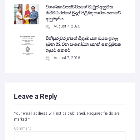
විගණකාධිපතිවරියගේ වැටුප් අනුමත
කිරීමට රජයේ මුදල් පිළිබඳ කාරක සභාවේ
අනුමැතිය
August 7, 2026
විනිසුරුවරුන්ගේ විශ්‍රාම යන වයස ඉහළ
දමන 22 වන සංශෝධන පනත් කෙටුම්පත
ගැසට් කෙරේ
August 7, 2026
Leave a Reply
Your email address will not be published.
Required fields are
marked
*
Comment