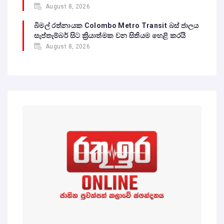
August 8, 2026
බිමල් රත්නායක Colombo Metro Transit බස් ජාලය
සැප්තැම්බර් සිට ක්‍රියාත්මක වන සිතියම හෙළි කරයි
August 8, 2026