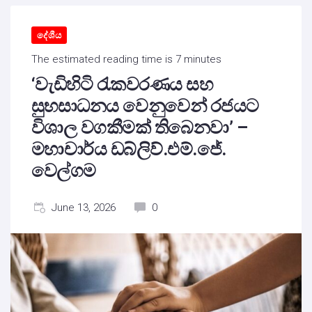
දේශීය
The estimated reading time is 7 minutes
‘වැඩිහිටි රැකවරණය සහ
සුභසාධනය වෙනුවෙන් රජයට
විශාල වගකීමක් තිබෙනවා’ –
මහාචාර්ය ඩබ්ලිව්.එම්.ජේ.
වෙල්ගම
June 13, 2026
0