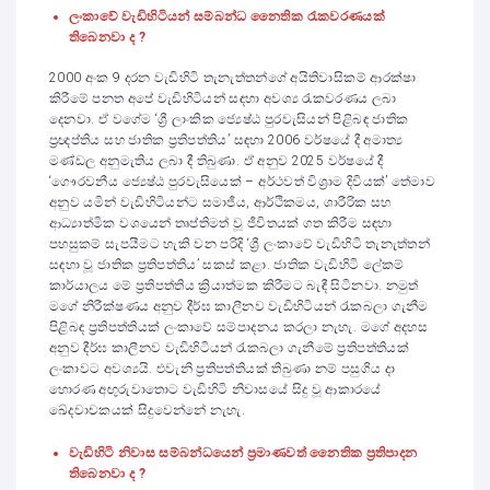
ලංකාවේ වැඩිහිටියන් සම්බන්ධ නෛතික රැකවරණයක්
තිබෙනවා ද ?
2000 අංක 9 දරන වැඩිහිටි තැනැත්තන්ගේ අයිතිවාසිකම් ආරක්ෂා
කිරීමේ පනත අපේ වැඩිහිටියන් සඳහා අවශ්‍ය රැකවරණය ලබා
දෙනවා. ඒ වගේම ‘ශ්‍රී ලාංකික ජ්‍යෙෂ්ඨ පුරවැසියන් පිළිබඳ ජාතික
ප්‍රඥප්තිය සහ ජාතික ප්‍රතිපත්තිය’ සඳහා 2006 වර්ෂයේ දී අමාත්‍ය
මණ්ඩල අනුමැතිය ලබා දී තිබුණා. ඒ අනුව 2025 වර්ෂයේ දී
‘ගෞරවනීය ජ්‍යෙෂ්ඨ පුරවැසියෙක් – අර්ථවත් විශ්‍රාම දිවියක්’ තේමාව
අනුව යමින් වැඩිහිටියන්ට සමාජීය, ආර්ථිකමය, ශාරීරික සහ
ආධ්‍යාත්මික වශයෙන් තෘප්තිමත් වූ ජීවිතයක් ගත කිරීම සඳහා
පහසුකම් සැපයීමට හැකි වන පරිදි ‘ශ්‍රී ලංකාවේ වැඩිහිටි තැනැත්තන්
සඳහා වූ ජාතික ප්‍රතිපත්තිය’ සකස් කළා. ජාතික වැඩිහිටි ලේකම්
කාර්යාලය මේ ප්‍රතිපත්තිය ක්‍රියාත්මක කිරීමට බැඳී සිටිනවා. නමුත්
මගේ නිරීක්ෂණය අනුව දීර්ඝ කාලීනව වැඩිහිටියන් රැකබලා ගැනීම
පිළිබඳ ප්‍රතිපත්තියක් ලංකාවේ සම්පාදනය කරලා නැහැ. මගේ අදහස
අනුව දීර්ඝ කාලීනව වැඩිහිටියන් රැකබලා ගැනීමේ ප්‍රතිපත්තියක්
ලංකාවට අවශ්‍යයි. එවැනි ප්‍රතිපත්තියක් තිබුණා නම් පසුගිය දා
හොරණ අඟුරුවාතොට වැඩිහිටි නිවාසයේ සිදු වූ ආකාරයේ
ඛේදවාචකයක් සිදුවෙන්නේ නැහැ.
වැඩිහිටි නිවාස සම්බන්ධයෙන් ප්‍රමාණවත් නෛතික ප්‍රතිපාදන
තිබෙනවා ද ?