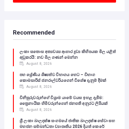
Recommended
ලංකා සතොස අත්‍යවශ්‍ය ආහාර ද්‍රව්‍ය කිහිපයක මිල යළිත්
අඩුකරයි: නව මිල ගණන් මෙන්න
August 8, 2026
පහ ශ්‍රේණිය ශිෂ්‍යත්ව විභාගය හෙට – විභාග
කොමසාරිස් ජනරාල්වරියගෙන් විශේෂ දැනුම් දීමක්
August 8, 2026
විනිසුරුවරුන්ගේ විශ්‍රාම යාමේ වයස ඉහළ දැමීම:
ත්‍රෛනායික හිමිවරුන්ගෙන් ජනපති අනුරට ලිපියක්
August 8, 2026
ශ්‍රී ලංකා බාලදක්ෂ සංගමයේ ජාතික බාලදක්ෂ සේවා සහ
මහජන සම්බන්ධතා ව්‍යාපෘතිය 2026 දියත් කෙරේ