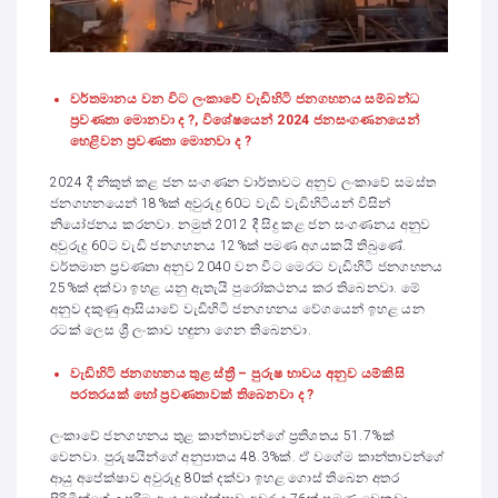
වර්තමානය වන විට ලංකාවේ වැඩිහිටි ජනගහනය සම්බන්ධ
ප්‍රවණතා මොනවා ද ?, විශේෂයෙන් 2024 ජනසංගණනයෙන්
හෙළිවන ප්‍රවණතා මොනවා ද ?
2024 දී නිකුත් කළ ජන සංගණන වාර්තාවට අනුව ලංකාවේ සමස්ත
ජනගහනයෙන් 18%ක් අවුරුදු 60ට වැඩි වැඩිහිටියන් විසින්
නියෝජනය කරනවා. නමුත් 2012 දී සිදු කළ ජන සංගණනය අනුව
අවුරුදු 60ට වැඩි ජනගහනය 12%ක් පමණ අගයකයි තිබුණේ.
වර්තමාන ප්‍රවණතා අනුව 2040 වන විට මෙරට වැඩිහිටි ජනගහනය
25%ක් දක්වා ඉහළ යනු ඇතැයි පුරෝකථනය කර තිබෙනවා. මේ
අනුව දකුණු ආසියාවේ වැඩිහිටි ජනගහනය වේගයෙන් ඉහළ යන
රටක් ලෙස ශ්‍රී ලංකාව හඳුනා ගෙන තිබෙනවා.
වැඩිහිටි ජනගහනය තුළ ස්ත්‍රී – පුරුෂ භාවය අනුව යම්කිසි
පරතරයක් හෝ ප්‍රවණතාවක් තිබෙනවා ද ?
ලංකාවේ ජනගහනය තුළ කාන්තාවන්ගේ ප්‍රතිශතය 51.7%ක්
වෙනවා. පුරුෂයින්ගේ අනුපාතය 48.3%ක්. ඒ වගේම කාන්තාවන්ගේ
ආයු අපේක්ෂාව අවුරුදු 80ක් දක්වා ඉහළ ගොස් තිබෙන අතර