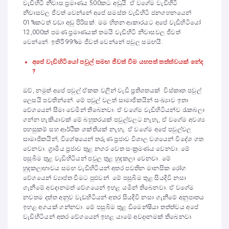
වැඩිහිටි නිවාස ප්‍රමාණය 500කට අඩුයි. ඒ වගේම වැඩිහිටි
නිවාසවල ජීවත් වෙන්නේ අපේ සමස්ත වැඩිහිටි ජනගහනයෙන්
01%කටත් වඩා අඩු පිරිසක්. මම හිතන ආකාරයට අපේ වැඩිහිටියෝ
12,000ක් පමණ ප්‍රමාණයක් තමයි වැඩිහිටි නිවාසවල ජීවත්
වෙන්නේ. ඉතිරි 99%ම ජීවත් වෙන්නේ පවුල සමඟයි.
අපේ වැඩිහිටියෝ පවුල් සම
ඟ
ජීවත් වීම යහපත් තත්ත්වයක් නේද
?
ඔව්, නමුත් අපේ පවුල් ඒකක වලින් වැඩි ප්‍රතිශතයක් විස්කෘත පවුල්
ලෙසයි පවතින්නේ. මේ පවුල් වලත් සාමාජිකයින් සංඛ්‍යාව ඉතා
වේගයෙන් සීමා වෙමින් තිබෙනවා. ඒ වගේම වැඩිහිටියන්ව රැකබලා
ගන්න හැකියාවක් මේ බහුතරයක් පවුල්වලට නැහැ, ඒ වගේම අවශ්‍ය
පහසුකම් සහ ආර්ථික ශක්තියක් නැහැ. ඒ වගේම අපේ පවුල්වල
සාමාජිකයින්, විශේෂයෙන් තරුණ ප්‍රජාව විශාල වශයෙන් විදේශ ගත
වෙනවා. ග්‍රාමීය ප්‍රජාව තුළ නගර වෙත සංක්‍රමණය වෙනවා. මේ
පසුබිම තුළ වැඩිහිටියන් පවුල තුළ හුදකලා වෙනවා. මේ
හුදකලාභාවය සමඟ වැඩිහිටියන් අතර පවතින මානසික රෝග
වේගයෙන් ව්‍යාප්ත වීමට පුළුවන්. මේ පසුබිම තුළ සියදිවි නසා
ගැනීමේ අවදානමත් වේගයෙන් ඉහළ යමින් තිබෙනවා. ඒ වගේම
නවතම දත්ත අනුව වැඩහිටියන් අතර සියදිවි නසා ගැනීමේ අනුපාතය
ඉහළ අගයක් ගන්නවා. මේ පසුබිම තුළ ඩිමෙන්ෂියා තත්ත්වය අපේ
වැඩිහිටියන් අතර වේගයෙන් ඉහළ යාමේ අවදානමක් තිබෙනවා.