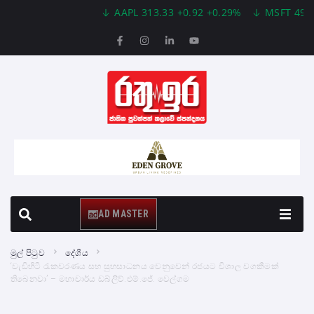
AAPL 313.33 +0.92 +0.29%
MSFT 499.99 +0.
AD MASTER
මුල් පිටුව
දේශීය
‘වැඩිහිටි රැකවරණය සහ සුභසාධනය වෙනුවෙන් රජයට විශාල වගකීමක්
තිබෙනවා’ – මහාචාර්ය ඩබ්ලිව්.එම්.ජේ. වෙල්ගම