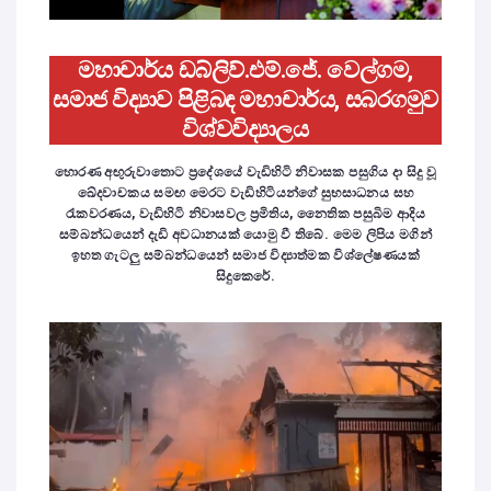
මහාචාර්ය ඩබ්ලිව්.එම්.ජේ. වෙල්ගම,
සමාජ විද්‍යාව පිළිබඳ මහාචාර්ය, සබරගමුව
විශ්වවිද්‍යාලය
හොරණ අඟුරුවාතොට ප්‍රදේශයේ වැඩිහිටි නිවාසක පසුගිය දා සිදු වූ
ඛේදවාචකය සමඟ මෙරට වැඩිහිටියන්ගේ සුභසාධනය සහ
රැකවරණය, වැඩිහිටි නිවාසවල ප්‍රමිතිය, නෛතික පසුබිම ආදිය
සම්බන්ධයෙන් දැඩි අවධානයක් යොමු වී තිබේ. මෙම ලිපිය මගින්
ඉහත ගැටලු සම්බන්ධයෙන් සමාජ විද්‍යාත්මක විශ්ලේෂණයක්
සිදුකෙරේ.