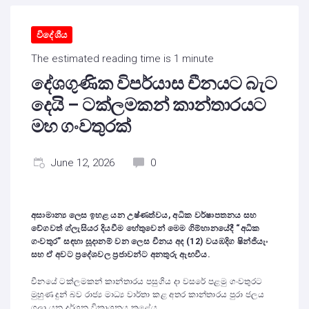
විදේශීය
The estimated reading time is 1 minute
දේශගුණික විපර්යාස චීනයට බැට
දෙයි – ටක්ලමකන් කාන්තාරයට
මහ ගංවතුරක්
June 12, 2026
0
අසාමාන්‍ය ලෙස ඉහළ යන උෂ්ණත්වය, අධික වර්ෂාපතනය සහ
වේගවත් ග්ලැසියර දියවීම හේතුවෙන් මෙම ගිම්හානයේදී “අධික
ගංවතුර” සඳහා සූදානම් වන ලෙස චීනය අද (12) වයඹදිග ෂින්ජියැං
සහ ඒ අවට ප්‍රදේශවල ප්‍රජාවන්ට අනතුරු ඇඟවීය.
චීනයේ ටක්ලමකන් කාන්තාරය පසුගිය දා වසරේ පළමු ගංවතුරට
මුහුණ දුන් බව රාජ්‍ය මාධ්‍ය වාර්තා කළ අතර කාන්තාරය පුරා ජලය
ගලා යන දර්ශන විකාශනය කළේය.