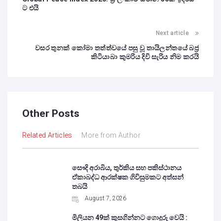
ට එයි
Next article
වසර තුනක් කෝමා තත්ත්වයේ පසු වූ තායිලන්තයේ බජ්‍ර
කිටියාබා කුමරිය දිවි සැරිය නිම කරයි
Other Posts
Related Articles
More from Author
සෞදි අරාබිය, තුර්කිය සහ පකිස්ථානය
ඒකාබද්ධ ආරක්ෂක ගිවිසුමකට අත්සන්
තබයි
August 7, 2026
මිලියන 49ක් කුසගින්නට ගොදුරු වෙයි :