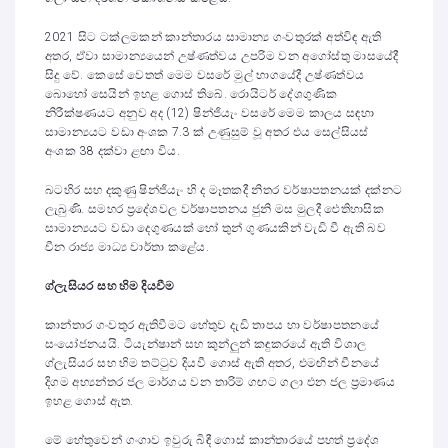
2021 සිට ටක්ලමකන් කාන්තාරය සාමාන්‍ය ගංවතුරක් අත්විඳ ඇති
අතර, ඒවා සාමාන්‍යයෙන් උෂ්ණත්වය උපරිම වන අගෝස්තු මාසයේදී
සිදු වේ. කෙසේ වෙතත් මෙම වසරේ මුල් භාගයේදී උෂ්ණත්වය
බොහෝ සෙයින් ඉහළ ගොස් තිබේ. රොයිටර් දේශගුණික
නිරීක්ෂණයට අනුව අද (12) ෂින්ජියැං වසරේ මෙම කාලය සඳහා
සාමාන්‍යයට වඩා අංශක 7.3 ක් උණුසුම් වූ අතර එය සෙල්සියස්
අංශක 38 දක්වා ළඟා විය.
බටහිර සහ දකුණු ෂින්ජියැං හි ද මෑතකදී නිතර වර්ෂාපතනයක් දක්නට
ලැබුණි. සමහර ප්‍රදේශවල වර්ෂාපතනය ජුනි මස මුලදී ඓතිහාසික
සාමාන්‍යයට වඩා දෙගුණයක් හෝ තුන් ගුණයකින් වැඩි වී ඇති බව
චීන රාජ්‍ය මාධ්‍ය වාර්තා කළේය.
ග්ලැසියර සහ හිම දියවීම
කාන්තාර ගංවතුර ඇතිවීමට හේතුව දැඩි තාපය හා වර්ෂාපතනයේ
සංයෝජනයයි. ටියැන්ෂාන් සහ කුන්ලුන් කඳුකරයේ ඇති විශාල
ග්ලැසියර සහ හිම තට්ටුව දියවී ගොස් ඇති අතර, එමඟින් චීනයේ
දිගම අභ්‍යන්තර ජල මාර්ගය වන තාරිම් ගඟට ගලා එන ජල ප්‍රමාණය
ඉහළ ගොස් ඇත.
මේ හේතුවෙන් ගංගාව ඉවුරු බිඳී ගොස් කාන්තාරයේ පහත් ප්‍රදේශ