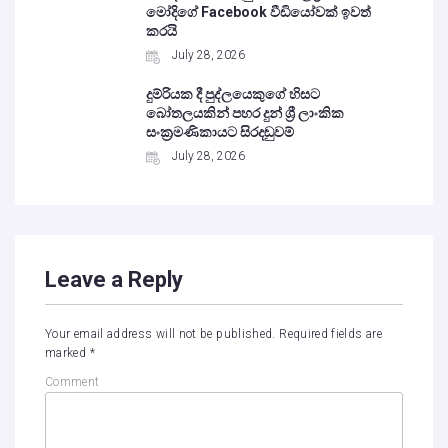
මෝදිගේ Facebook වීඩියෝවක් ඉවත්
කරයි
July 28, 2026
දුම්රියක දී පුද්ලයෙකුගේ හිසට
බෝතලයකින් පහර දුන් ශ්‍රී ලාංකික
සංක්‍රමණිකායට සිරදඬුවම්
July 28, 2026
Leave a Reply
Your email address will not be published.
Required fields are
marked
*
Comment