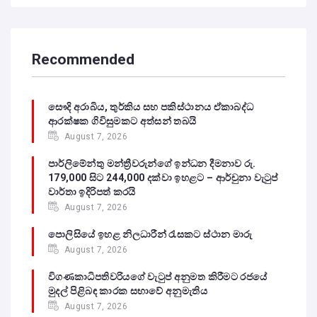
Recommended
සෞදි අරාබිය, තුර්කිය සහ පකිස්ථානය ඒකාබද්ධ
ආරක්ෂක ගිවිසුමකට අත්සන් තබයි
August 7, 2026
පාර්ලිමේන්තු මන්ත්‍රීවරුන්ගේ ඉන්ධන දීමනාව රු.
179,000 සිට 244,000 දක්වා ඉහළට – ආර්චුනා වැටුප්
වාර්තා ඉදිරිපත් කරයි
August 7, 2026
පොලිසියේ ඉහළ නිලධාරීන් රැසකට ස්ථාන මාරු
August 7, 2026
විගණකාධිපතිවරියගේ වැටුප් අනුමත කිරීමට රජයේ
මුදල් පිළිබඳ කාරක සභාවේ අනුමැතිය
August 7, 2026