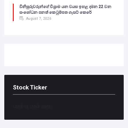
විනිසුරුවරුන්ගේ විශ්‍රාම යන වයස ඉහළ දමන 22 වන
සංශෝධන පනත් කෙටුම්පත ගැසට් කෙරේ
August 7, 2026
Stock Ticker
Loading stock data...