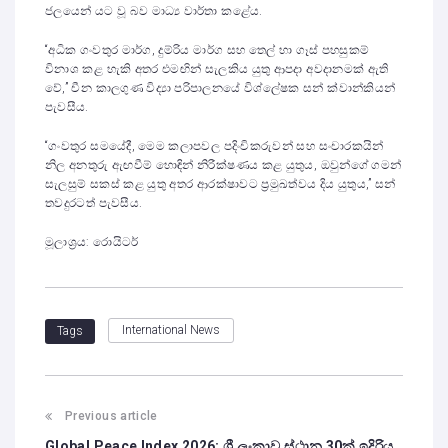
ජලයෙන් යට වූ බව මාධ්‍ය වාර්තා කළේය.
“අධික ගංවතුර මාර්ග, දුම්රිය මාර්ග සහ තෙල් හා ගෑස් පහසුකම්
විනාශ කළ හැකි අතර එමඟින් සැලකිය යුතු ආපදා අවදානමක් ඇති
වේ,” චීන කාලගුණ විද්‍යා පරිපාලනයේ විශ්ලේෂක සන් ක්වාන්කියන්
පැවසීය.
“ගංවතුර සමයේදී, මෙම කලාපවල පදිංචිකරුවන් සහ සංචාරකයින්
නිල අනතුරු ඇඟවීම් හොඳින් නිරීක්ෂණය කළ යුතුය, ඔවුන්ගේ ගමන්
සැලසුම් සකස් කළ යුතු අතර ආරක්ෂාවට ප්‍රමුඛත්වය දිය යුතුය,” සන්
තවදුරටත් පැවසීය.
මූලාශ්‍රය: රොයිටර්
International News
Tags
Previous article
Global Peace Index 2026: ශ්‍රී ලංකාව ස්ථාන 30ක් ඉදිරිය