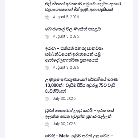
එල් නිනෝ අවදානම හමුවේ ලෝක ආහාර
වැඩසටහනෙන් බිහිසුණු අනාවැකියක්
August 5, 2026
බොරතෙල් මිල 4%කින් පහළට
August 3, 2026
ඉරාන – එක්සත් ජනපද සාකච්ඡා
සම්බන්ධයෙන් ඉරානයෙන් යළි
ආන්දෝලනාත්මක ප්‍රකාශයක්
August 3, 2026
උණුසුම් දේශගුණයෙන් ජර්මනියේ මරණ
10,000ක්: වැඩිම පිරිස අවුරුදු 75ට වැඩි
වැඩිහිටියන්
July 30, 2026
ට්‍රම්ප් පොරොන්දු ඉටු කරයි – ඉරානයේ
ඉලක්ක වෙත දැවැන්ත ප්‍රහාර රැල්ලක්
July 30, 2026
මෝදි – Meta ගැටුම තවත් උග්‍ර වෙයි –