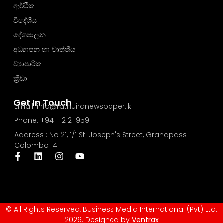
ආර්ථික
විදේශීය
දේශපාලන
අධ්‍යාපන හා වෘත්තීය
ව්‍යාපාරික
ක්‍රීඩා
Get In Touch
Email: info@rathuiranewspaper.lk
Phone: +94 11 212 1959
Address : No 21, 1/1 St. Joseph's Street, Grandpass
Colombo 14
© All Rights Reserved, Business Media International (Pvt) Ltd.
2026. Designed by
Ventrax