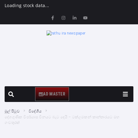
Loading stock data...
AD MASTER
මුල් පිටුව
විදේශීය
දේශගුණික විපර්යාස චීනයට බැට දෙයි – ටක්ලමකන් කාන්තාරයට මහ
ගංවතුරක්