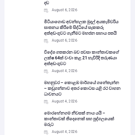
දඩ
August 6, 2026
මීටියාගොඩ අවන්හලක මුදල් අයකැමිවරිය
ඝාතනය කිරීමේ සිද්ධියේ සැකකරු
අත්අඩංගුවට ගැනීමට මහජන සහාය පතයි
August 6, 2026
විදේශ ගතකරන බව පවසා කාන්තාවකගේ
ලක්ෂ 64ක් වංචා කළ 21 හැවිරිදි තරුණයා
අත්අඩංගුවට
August 4, 2026
මහනුවර – කොළඹ මාර්ගයේ ගනේතැන්න
– කඩුගන්නාව අතර කොටස යළි රථ වාහන
ධාවනයට
August 4, 2026
මොරහේනගම නිවසක් නාය යයි –
කාන්තාවක් තිදෙනෙක් සහ පුද්ගලයෙක්
මරුට
August 4, 2026