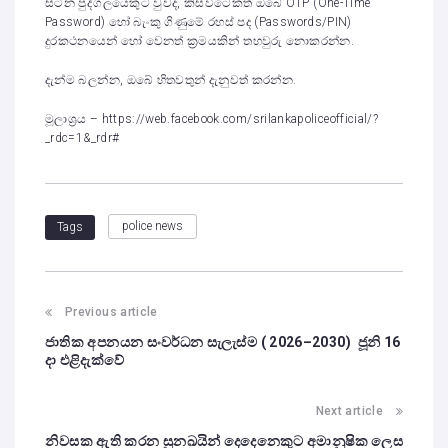
සිටින පුද්ගලයෙකුට වුවද, කිසිවිටෙකත් ඔබේ OTP (One-Time
Password) හෝ බැංකු ගිණුමේ රහස් පද (Passwords/PIN)
දුරකථනයෙන් හෝ වෙනත් ක්‍රමයකින් තහවුරු නොකරන්න.
දැන්ම බලන්න, ඔබේ හිතවතුන් දැනුවත් කරන්න.
මූලාශ්‍රය – https://web.facebook.com/srilankapoliceofficial/?
_rdc=1&_rdr#
police news
Tags
Previous article
ජාතික අපනයන සංවර්ධන සැලැස්ම ( 2026–2030) ජූනි 16
දා එළිදැක්වේ
Next article
නිවසක ඇති කරන සුනඛයින් දෙදෙනෙකුට අමානුෂික ලෙස