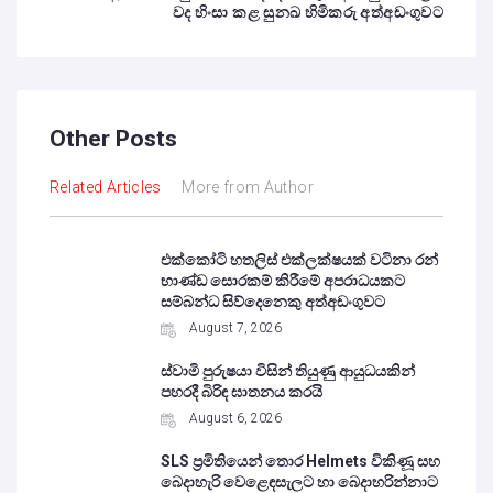
වද හිංසා කළ සුනඛ හිමිකරු අත්අඩංගුවට
Other Posts
Related Articles
More from Author
එක්කෝටි හතලිස් එක්ලක්ෂයක් වටිනා රන්
භාණ්ඩ සොරකම් කිරීමේ අපරාධයකට
සම්බන්ධ සිව්දෙනෙකු අත්අඩංගුවට
August 7, 2026
ස්වාමි පුරුෂයා විසින් තියුණු ආයුධයකින්
පහරදී බිරිඳ ඝාතනය කරයි
August 6, 2026
SLS ප්‍රමිතියෙන් තොර Helmets විකිණූ සහ
බෙදාහැරි වෙළෙඳසැලට හා බෙදාහරින්නාට