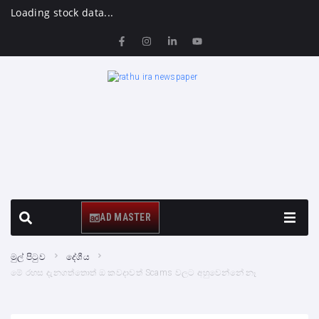
Loading stock data...
AD MASTER
මුල් පිටුව
දේශීය
මේ රහස දැනගත්තොත් ඔ කවදාවත් Scams වලට අහුවෙන්නේ නෑ