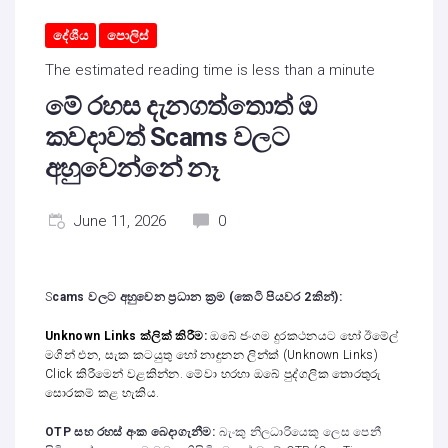
දේශීය
පොලිස්
The estimated reading time is less than a minute
මේ රහස දැනගත්තොත් ඔ
කවදාවත් Scams වලට
අහුවෙන්නේ නෑ
June 11, 2026
0
S
cams වලට අහුවෙන ප්‍රධාන ක්‍රම (කෙටි පියවර 2කින්):
Unknown Links ක්ලික් කිරීම:
ඔබේ ජංගම දුරකථනයට හෝ ඊමේල්
මගින් එන, සැක කටයුතු හෝ නාඳුනන ලින්ක් (Unknown Links)
Click කිරීමෙන් වළකින්න. මේවා හරහා ඔබේ පුද්ගලික තොරතුරු
සොරකම් කළ හැකිය.
OTP සහ රහස් අංක බෙදාගැනීම:
බැංකු නිලධාරියෙකු ලෙස පෙනී