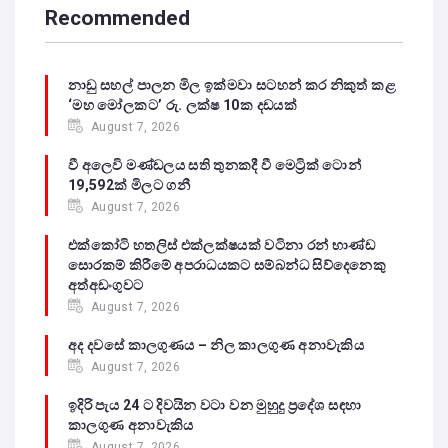
Recommended
නාඩු සහල් පාලන මිල ඉක්මවා සටහන් කර නිකුත් කළ
‘මහ මෝලකට’ රු. ලක්ෂ 10ක දඩයක්
August 7, 2026
වී අලෙවි මණ්ඩලය සති තුනකදී වී මෙට්‍රික් ටොන්
19,592ක් මිලට ගනී
August 7, 2026
එක්කෝටි හතලිස් එක්ලක්ෂයක් වටිනා රන් භාණ්ඩ
සොරකම් කිරීමේ අපරාධයකට සම්බන්ධ සිව්දෙනෙකු
අත්අඩංගුවට
August 7, 2026
අද දවසේ කාලගුණය – නිල කාලගුණ අනාවැකිය
August 7, 2026
ඉදිරි පැය 24 ට දිවයින වටා වන මුහුදු ප්‍රදේශ සඳහා
කාලගුණ අනාවැකිය
August 7, 2026